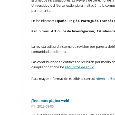
Estimados investigadores: La Revista de Derecho, de la 
Universidad del Norte, extiende la invitación a la comu
permanente.
En los idiomas:
E
spañol, Inglés, Portugués, Francés e
Recibimos:
Artículos de Investigación,
Estudios d
La revista utiliza el sistema de revisión por pares a do
comunidad académica.
Las contribuciones científicas se recibirán por medio d
cumpliendo todos los
requisitos de envío
.
Para mayor información escribir al correo:
rderecho@un
¡Tenemos página web!
2022-08-05
Te invitamos a visitar nuestra página web, encontrarás t