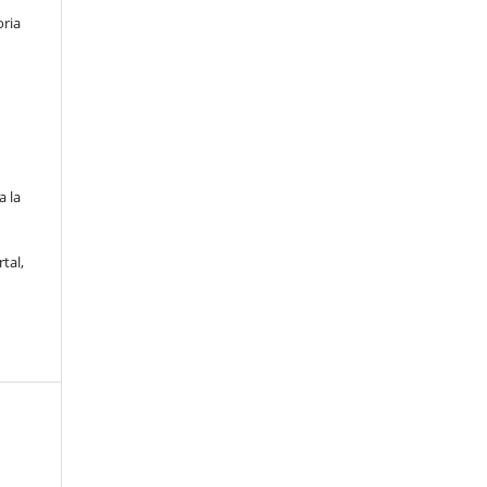
oria
a la
tal,