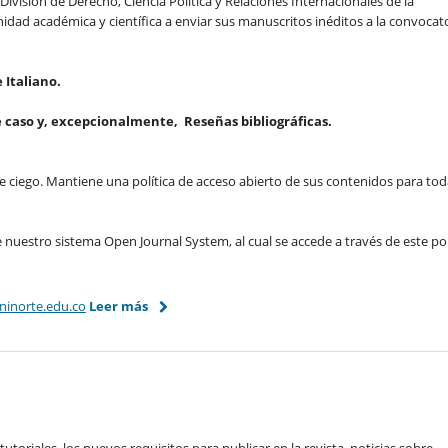
División de Derecho, Ciencia Política y Relaciones Internacionales de la
nidad académica y científica a enviar sus manuscritos inéditos a la convocat
 Italiano.
e caso y, excepcionalmente,
Reseñas bibliográficas.
ble ciego. Mantiene una política de acceso abierto de sus contenidos para tod
e nuestro sistema Open Journal System, al cual se accede a través de este por
inorte.edu.co
Leer más
utoriales, los nuevos requisitos para publicar en la revista, noticias sobre