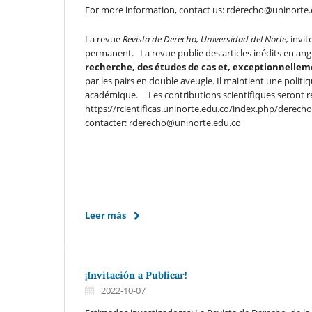
For more information, contact us: rderecho@uninorte
La revue
Revista de Derecho, Universidad del Norte,
invit
permanent. La revue publie des articles inédits en angl
recherche, des études de cas et, exceptionnellem
par les pairs en double aveugle. Il maintient une poli
académique. Les contributions scientifiques seront reç
https://rcientificas.uninorte.edu.co/index.php/derech
contacter: rderecho@uninorte.edu.co
Leer más
¡Invitación a Publicar!
2022-10-07