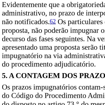
Evidentemente que a obrigatorieda
administrativo, no prazo de interp
62
não notificados.
Os particulares
proposta, não poderão impugnar os
decurso das fases seguintes. Na v
apresentado uma proposta serão tit
impugnatório na via administrativa
do procedimento adjudicatório.
5. A CONTAGEM DOS PRAZ
Os prazos impugnatórios contam-se
do Código do Procedimento Admini
do disposto no artigo 73.° do me