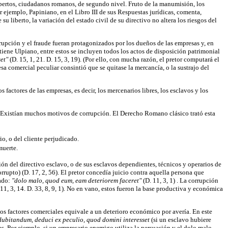
libertos, ciudadanos romanos, de segundo nivel. Fruto de la manumisión, los
 ejemplo, Papiniano, en el Libro III de sus Respuestas jurídicas, comenta,
 liberto, la variación del estado civil de su directivo no altera los riesgos del
orrupción y el fraude fueran protagonizados por los dueños de las empresas y, en
stiene Ulpiano, entre estos se incluyen todos los actos de disposición patrimonial
set"
(D. 15, 1, 21. D. 15, 3, 19). (Por ello, con mucha razón, el pretor computará el
sa comercial peculiar consintió que se quitase la mercancía, o la sustrajo del
 factores de las empresas, es decir, los mercenarios libres, los esclavos y los
tc. Existían muchos motivos de corrupción. El Derecho Romano clásico trató esta
o, o del cliente perjudicado.
muerte.
ón del directivo esclavo, o de sus esclavos dependientes, técnicos y operarios de
orrupto) (D. 17, 2, 56). El pretor concedía juicio contra aquella persona que
cado:
"dolo malo, quod eum, eam deteriorem faceret"
(D. 11, 3, 1) . La corrupción
11, 3, 14. D. 33, 8, 9, 1). No en vano, estos fueron la base productiva y económica
los factores comerciales equivale a un deterioro económico por avería. En este
e dubitandum, deduci ex peculio, quod domini interesset
(si un esclavo hubiere
es. Por ejemplo, si un empresario enemigo utiliza la persuasión y el dolo malo