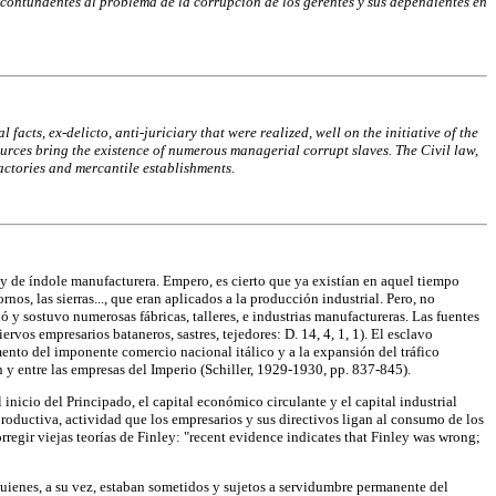
 y contundentes al problema de la corrupción de los gerentes y sus dependientes en
cts, ex-delicto, anti-juriciary that were realized, well on the initiative of the
sources bring the existence of numerous managerial corrupt slaves. The Civil law,
factories and mercantile establishments.
 y de índole manufacturera. Empero, es cierto que ya existían en aquel tiempo
s, las sierras..., que eran aplicados a la producción industrial. Pero, no
y sostuvo numerosas fábricas, talleres, e industrias manufactureras. Las fuentes
siervos empresarios bataneros, sastres, tejedores: D. 14, 4, 1, 1). El esclavo
emento del imponente comercio nacional itálico y a la expansión del tráfico
 y entre las empresas del Imperio (Schiller, 1929-1930, pp. 837-845).
 inicio del Principado, el capital económico circulante y el capital industrial
productiva, actividad que los empresarios y sus directivos ligan al consumo de los
regir viejas teorías de Finley: "recent evidence indicates that Finley was wrong;
quienes, a su vez, estaban sometidos y sujetos a servidumbre permanente del