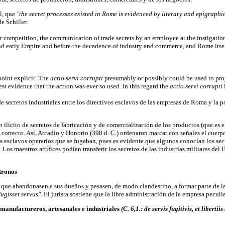
al, que
"the secret processes existed in Rome is evidenced by literary and epigraphi
e Schiller:
fair competition, the communication of trade secrets by an employee at the instigation
and early Empire and before the decadence of industry and commerce, and Rome itse
point explicit. The
actio servi corrupti
presumably or possibly could be used to proje
test evidence that the action was ever so used. In this regard the
actio servi corrupti
de secretos industriales entre los directivos esclavos de las empresas de Roma y la p
ico ilícito de secretos de fabricación y de comercialización de los productos (que es 
s correcto. Así, Arcadio y Honorio (398 d. C.) ordenaron marcar con señales el cuerpo
a los esclavos operarios que se fugaban, pues es evidente que algunos conocían los se
 Los maestros artífices podían transferir los secretos de las industrias militares de
atronos
que abandonasen a sus dueños y pasasen, de modo clandestino, a formar parte de las 
ugisset servus".
El jurista sostiene que la libre administración de la empresa peculia
s manufactureros, artesanales e industriales
(C. 6,1.: de servis fugitivis, et libert