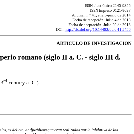
ISSN electrónico 2145-9355
ISSN impreso 0121-8697
Volumen n.° 41, enero-junio de 2014
Fecha de recepción: Julio 4 de 2013
Fecha de aceptación: Julio 29 de 2013
DOI:
http://dx.doi.org/10.14482/dere.41.5450
ARTÍCULO DE INVESTIGACIÓN
rio romano (siglo II a. C. - siglo III d.
rd
 3
century a. C.)
es, ex delicto, antijurídicos que eran realizados por la iniciativa de los