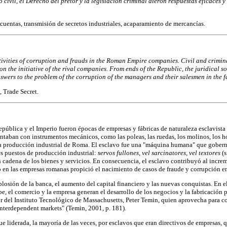
 civil, el Derecho del pretor y la legislación criminal dieron respuestas eficaces
cuentas, transmisión de secretos industriales, acaparamiento de mercancías.
vities of corruption and frauds in the Roman Empire companies. Civil and criminal fa
on the initiative of the rival companies. From ends of the Republic, the juridical 
nswers to the problem of the corruption of the managers and their salesmen in the 
 Trade Secret.
pública y el Imperio fueron épocas de empresas y fábricas de naturaleza esclavista
aban con instrumentos mecánicos, como las poleas, las ruedas, los molinos, los horno
la producción industrial de Roma. El esclavo fue una "máquina humana" que gobernó 
tes puestos de producción industrial:
servos fullones, vel sarcinatores, vel textores
(
en cadena de los bienes y servicios. En consecuencia, el esclavo contribuyó al incr
vo en las empresas romanas propició el nacimiento de casos de fraude y corrupción en
losión de la banca, el aumento del capital financiero y las nuevas conquistas. En el
be, el comercio y la empresa generan el desarrollo de los negocios y la fabricación 
r del Instituto Tecnológico de Massachusetts, Peter Temin, quien aprovecha para cor
terdependent markets" (Temin, 2001, p. 181).
e liderada, la mayoría de las veces, por esclavos que eran directivos de empresas, 