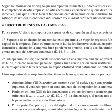
Según la información fidedigna que nos reportan las fuentes jurídicas clásicas, e
la competencia de otra empresa. En otras ocasiones, el empresario quería destruir
directivo, para que alterase bien el funcionamiento de la producción industrial, b
rationes dominicas intercideret, adulteraret, vel etiam ut rationem sibi comissam
4. HURTO DE BIENES EN LAS EMPRESAS
Por su parte, Ulpiano nos reporta dos supuestos de corrupción en el que estuviero
1°- Supuesto de un dueño de una tienda textil que inicia un viaje de negocios. U
capital de la empresa. Tanto el hurto como la huída del directivo-esclavo, empobr
demandar al dueño de la empresa, bien por derecho pretorio, con la acción, unidi
arrendamiento del servicio contratado (D. 14, 3, 1, 10).
2°- Un operario
institor,
que presta sus servicios en una empresa fúnebre, aprovech
de hurto, bien con la acción penal de injurias, bien con la acción
cuasi-institoria
mientras que con la tercera acción, la responsabilidad civil patrimonial se extiende
Otros supuestos de corrupción de directivos esclavos que son reportados por la ju
Africano, libro VIII
Quaestionum,
sostiene que "el esclavo que con peculi
supuesto, el vendedor pone en conocimiento del comprador de la empresa 
Paulo, en el libro XXII de los comentarios al edicto del pretor, sostiene qu
suficiente la
(D. 19, 2, 45, 1). Sin embargo, el jurista no
actio conducti"
la pena mediante la acción Persecutoria.
Por su parte, Pomponio, jurista del siglo III d. C., en sus comentarios lib
muchas veces sucede que, ignorándolo el dueño, comienza a disminuirse la