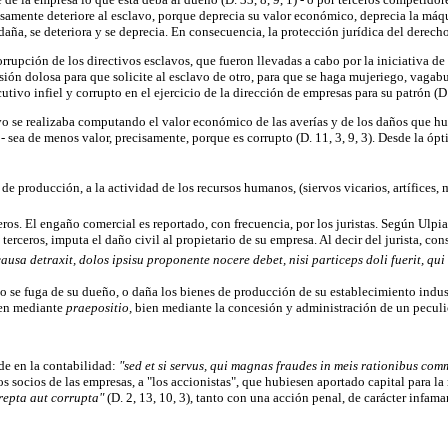
osamente deteriore al esclavo, porque deprecia su valor económico, deprecia la máqu
e daña, se deteriora y se deprecia. En consecuencia, la protección jurídica del dere
rrupción de los directivos esclavos, que fueron llevadas a cabo por la iniciativa de
sión dolosa para que solicite al esclavo de otro, para que se haga mujeriego, vagab
tivo infiel y corrupto en el ejercicio de la dirección de empresas para su patrón (D. 
o se realizaba computando el valor económico de las averías y de los daños que hub
- sea de menos valor, precisamente, porque es corrupto (D. 11, 3, 9, 3). Desde la ópti
 de producción, a la actividad de los recursos humanos, (siervos vicarios, artífices, 
eros. El engaño comercial es reportado, con frecuencia, por los juristas. Según Ulpia
n terceros, imputa el daño civil al propietario de su empresa. Al decir del jurista,
 causa detraxit, dolos ipsisu proponente nocere debet, nisi particeps doli fuerit, qu
lavo se fuga de su dueño, o daña los bienes de producción de su establecimiento indu
ien mediante
praepositio,
bien mediante la concesión y administración de un peculio
de en la contabilidad:
"sed et si servus, qui magnas fraudes in meis rationibus com
os socios de las empresas, a "los accionistas", que hubiesen aportado capital para la r
repta aut corrupta"
(D. 2, 13, 10, 3), tanto con una acción penal, de carácter infa