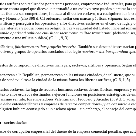
ios artífices son realizados por terceras personas, empresarios e industriales, para 
nte contra aquel que dices que persuadió a un esclavo tuyo puedes ejercitar la acci
tas frente a sus competidores, induzca al directivo esclavo, o a cualquier miembro 
io y Honorio (año 398 d. C.) ordenaron sellar con marcas públicas,
stigmata, hoc es
tificar y perseguir a los operarios y a los directivos esclavos en el caso de fuga y 
ica, alertaba y podía poner en peligro la paz y seguridad del Estado imperial roma
nando operis ad publicae cuiuslibet sacramenta militae transierunt"
(debiendo ser,
amento a una milicia pública) (C. 11, 9, 3).
 fábricas,
fabricenses artibus propriis inservire.
También sus descendientes nacían pa
ectivos y grupos de operarios asociados al colegio
-sociorum actibus quandam spec
stos de corrupción de directivos managers, esclavos, artífices y operarios. Según 
pertenezcan a la República, permanezcan en las mismas ciudades, de tal suerte, que s
de ser devueltos a la ciudad de la misma forma los libertos artífices, (C. 6, 1, 5).
erarios esclavos. La fuga de recursos humanos esclavos de sus fábricas, empresas y es
l texto a los esclavos destinados a ejercer funciones en posiciones estratégicas de e
el mismo sentido, los emperadores Valentiniano, Teodosio y Arcadio (389 d. C.) dispu
e debe entender fábricas y empresas de terceros competidores-, y en consorcio a escla
i alguien hubiera aconsejado a un esclavo ajeno... sin embargo, el consejo del corrupt
- socios dueños
casos de corrupción empresarial del dueño de la empresa comercial peculiar, que act