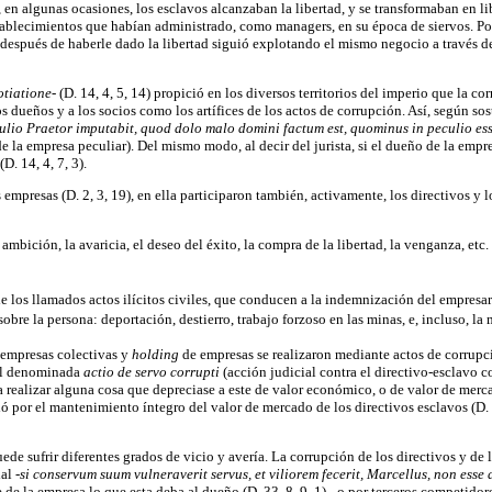
, en algunas ocasiones, los esclavos alcanzaban la libertad, y se transformaban en 
stablecimientos que habían administrado, como managers, en su época de siervos. Por
espués de haberle dado la libertad siguió explotando el mismo negocio a través de su
otiatione-
(D. 14, 4, 5, 14) propició en los diversos territorios del imperio que la c
s dueños y a los socios como los artífices de los actos de corrupción. Así, según so
lio Praetor imputabit, quod dolo malo domini factum est, quominus in peculio es
 la empresa peculiar). Del mismo modo, al decir del jurista, si el dueño de la empre
D. 14, 4, 7, 3).
mpresas (D. 2, 3, 19), en ella participaron también, activamente, los directivos y los
ambición, la avaricia, el deseo del éxito, la compra de la libertad, la venganza, e
los llamados actos ilícitos civiles, que conducen a la indemnización del empresari
bre la persona: deportación, destierro, trabajo forzoso en las minas, e, incluso, la 
 empresas colectivas y
holding
de empresas se realizaron mediante actos de corrupci
cial denominada
actio de servo corrupti
(acción judicial contra el directivo-esclavo c
 a realizar alguna cosa que depreciase a este de valor económico, o de valor de mer
eló por el mantenimiento íntegro del valor de mercado de los directivos esclavos (D. 
 sufrir diferentes grados de vicio y avería. La corrupción de los directivos y de 
ial
-si conservum suum vulneraverit servus, et viliorem fecerit, Marcellus, non ess
de la empresa lo que esta deba al dueño (D. 33, 8, 9, 1) - o por terceros competidor