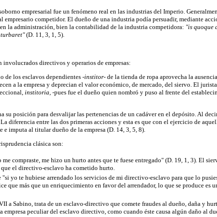
l soborno empresarial fue un fenómeno real en las industrias del Imperio. Generalmen
 al empresario competidor. El dueño de una industria podía persuadir, mediante acci
ien la administración, bien la contabilidad de la industria competidora:
"is quoque d
 turbaret"
(D. 11, 3, 1, 5).
n involucrados directivos y operarios de empresas:
no de los esclavos dependientes
-institor-
de la tienda de ropa aprovecha la ausencia
ecen a la empresa y deprecian el valor económico, de mercado, del siervo. El jurista
reccional,
institoria,
-pues fue el dueño quien nombró y puso al frente del establec
a su posición para desvalijar las pertenencias de un cadáver en el depósito. Al dec
.
La diferencia entre las dos primeras acciones y esta es que con el ejercicio de aq
 e imputa al titular dueño de la empresa (D. 14, 3, 5, 8).
risprudencia clásica son:
o me compraste, me hizo un hurto antes que te fuese entregado" (D. 19, 1, 3). El si
que el directivo-esclavo ha cometido hurto.
e "si yo te hubiese arrendado los servicios de mi directivo-esclavo para que lo pusie
s dice que más que un enriquecimiento en favor del arrendador, lo que se produce es 
ro VII a Sabino, trata de un esclavo-directivo que comete fraudes al dueño, daña y hu
 empresa peculiar del esclavo directivo, como cuando éste causa algún daño al dueñ