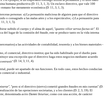
ina humana productiva (D. 11, 3, 1, 3). Un esclavo directivo, que vale 100
cho romano fue meramente económica (D. 11, 3, 1, 3).
 terceras personas: a) La persuasión maliciosa de alguien para que el directivo
undo o consagrado a las malas artes y a los espectáculos; c) La persuasión para
11, 3, 1, 5).
iese sufrido el cuerpo y el alma de aquel,
"quanto vilior servus factus sit".
El
ca del lugar de la comisión del fraude, este se produce tanto en la vida interna
mercenarios) a las actividades de contabilidad, tesorería y a los bienes materiales -
no, el comercial, directivo-institor, que ha sido habilitado por el dueño para
 constituye una excepción que el directivo haga estos negocios mediante acuerdo
(D. 14, 3, 11, 4).
i contraxit"
strial, puede ser apartado de sus funciones. En todo caso, estos hechos conducían
 comercial o industrial.
miserat",
"pero si el directivo (siervo) cometió grandes fraudes en mis cuentas" (D.
ealización de las operaciones societarias, y a los clientes (D. 2, 3, 19). El
mante, denominada
actio Damni Iniuriae,
como con una acción, de carácter