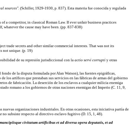
cal sources".
(Schiller, 1929-1930, p. 837). Esta materia fue conocida y regulada
 of a competitor, in classical Roman Law. If ever unfair business practices
lf, whatever the cause may have been. (pp. 837-838)
ct trade secrets and other similar commercial interests. That was not its
is not unique. (p. 19)
osibilidad de su represión jurisdiccional con la
actio servi corrupti
y otras
el fondo de la disputa formulada por Alan Watson), las fuentes epigráficas,
 de los artífices que prestaban sus servicios en las fábricas de armas del gobierno
cretos de fabricación. La deserción de los esclavos a cualquier milicia enemiga
l Estado romano a los gobiernos de otras naciones enemigas del Imperio (C. 11, 9,
nuevas organizaciones industriales. En otras ocasiones, esta iniciativa partía de
r no subsiste respecto al directivo esclavo fugitivo (D. 15, 1, 48).
iis mancipiisque civitatum artificibus et ad diversa opera deputatis, et ad