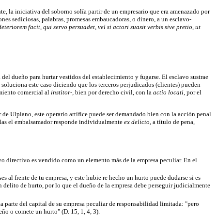
te, la iniciativa del soborno solía partir de un empresario que era amenazado por
ones sediciosas, palabras, promesas embaucadoras, o dinero, a un esclavo-
eteriorem facit, qui servo persuadet, vel si actori suasit verbis sive pretio, ut
 del dueño para hurtar vestidos del establecimiento y fugarse. El esclavo sustrae
 soluciona este caso diciendo que los terceros perjudicados (clientes) pueden
imiento comercial al
institor-,
bien por derecho civil, con la
actio locati,
por el
ir de Ulpiano, este operario artífice puede ser demandado bien con la acción penal
uellas el embalsamador responde individualmente
ex delicto,
a título de pena,
ervo directivo es vendido como un elemento más de la empresa peculiar. En el
ses al frente de tu empresa, y este hubie re hecho un hurto puede dudarse si es
un delito de hurto, por lo que el dueño de la empresa debe perseguir judicialmente
rta parte del capital de su empresa peculiar de responsabilidad limitada: "pero
o o comete un hurto" (D. 15, 1, 4, 3).