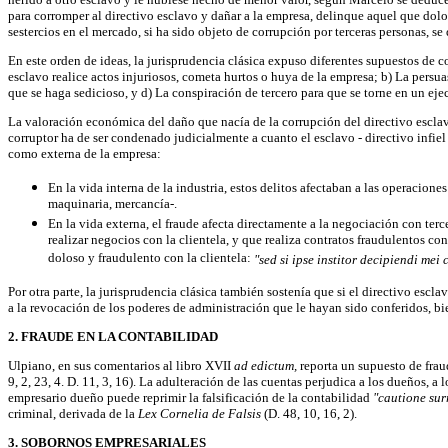
para corromper al directivo esclavo y dañar a la empresa, delinque aquel que dol
sestercios en el mercado, si ha sido objeto de corrupción por terceras personas, s
En este orden de ideas, la jurisprudencia clásica expuso diferentes supuestos de co
esclavo realice actos injuriosos, cometa hurtos o huya de la empresa; b) La persua
que se haga sedicioso, y d) La conspiración de tercero para que se torne en un ejecu
La valoración económica del daño que nacía de la corrupción del directivo esclav
corruptor ha de ser condenado judicialmente a cuanto el esclavo - directivo infiel 
como externa de la empresa:
En la vida interna de la industria, estos delitos afectaban a las operaciones
maquinaria, mercancía-.
En la vida externa, el fraude afecta directamente a la negociación con terc
realizar negocios con la clientela, y que realiza contratos fraudulentos co
doloso y fraudulento con la clientela:
"sed si ipse institor decipiendi mei
Por otra parte, la jurisprudencia clásica también sostenía que si el directivo esc
a la revocación de los poderes de administración que le hayan sido conferidos, b
2. FRAUDE EN LA CONTABILIDAD
Ulpiano, en sus comentarios al libro XVII
ad edictum,
reporta un supuesto de frau
9, 2, 23, 4. D. 11, 3, 16). La adulteración de las cuentas perjudica a los dueños, a l
empresario dueño puede reprimir la falsificación de la contabilidad
"cautione sur
criminal, derivada de la
Lex Cornelia de Falsis
(D. 48, 10, 16, 2).
3. SOBORNOS EMPRESARIALES