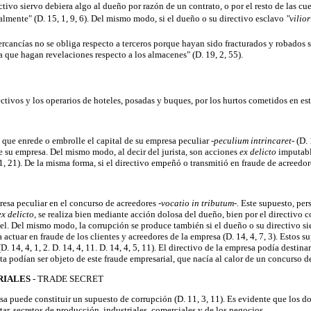
ctivo siervo debiera algo al dueño por razón de un contrato, o por el resto de las cu
almente" (D. 15, 1, 9, 6). Del mismo modo, si el dueño o su directivo esclavo
"vilio
ercancías no se obliga respecto a terceros porque hayan sido fracturados y robados s
 que hagan revelaciones respecto a los almacenes" (D. 19, 2, 55).
ctivos y los operarios de hoteles, posadas y buques, por los hurtos cometidos en est
 que enrede o embrolle el capital de su empresa peculiar
-peculium intrincaret-
(D. 
e su empresa. Del mismo modo, al decir del jurista, son acciones
ex delicto
imputabl
, 21). De la misma forma, si el directivo empeñó o transmitió en fraude de acreedore
presa peculiar en el concurso de acreedores
-vocatio in tributum-.
Este supuesto, per
ex delicto,
se realiza bien mediante acción dolosa del dueño, bien por el directivo c
e aquel. Del mismo modo, la corrupción se produce también si el dueño o su directivo
 actuar en fraude de los clientes y acreedores de la empresa (D. 14, 4, 7, 3). Estos s
 14, 4, 1, 2. D. 14, 4, 11. D. 14, 4, 5, 11). El directivo de la empresa podía destin
ta podían ser objeto de este fraude empresarial, que nacía al calor de un concurso de a
TRIALES
- TRADE SECRET
esa puede constituir un supuesto de corrupción (D. 11, 3, 11). Es evidente que los
ar, secretos de producción, industriales, comerciales y de los negocios.