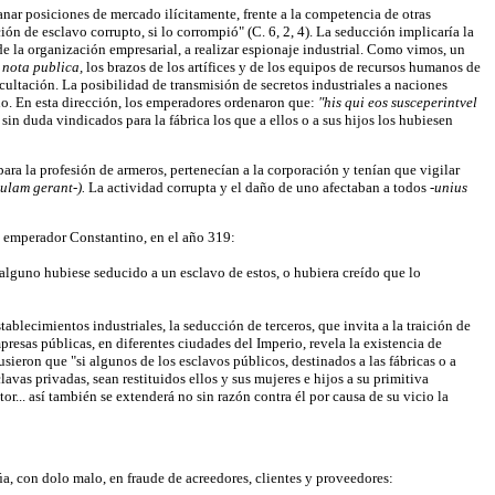
ganar posiciones de mercado ilícitamente, frente a la competencia de otras
ón de esclavo corrupto, si lo corrompió" (C. 6, 2, 4). La seducción implicaría la
de la organización empresarial, a realizar espionaje industrial. Como vimos, un
t nota publica,
los brazos de los artífices y de los equipos de recursos humanos de
ocultación. La posibilidad de transmisión de secretos industriales a naciones
no. En esta dirección, los emperadores ordenaron que:
"his qui eos susceperintvel
 sin duda vindicados para la fábrica los que a ellos o a sus hijos los hubiesen
ra la profesión de armeros, pertenecían a la corporación y tenían que vigilar
ulam gerant-).
La actividad corrupta y el daño de uno afectaban a todos
-unius
el emperador Constantino, en el año 319:
i alguno hubiese seducido a un esclavo de estos, o hubiera creído que lo
tablecimientos industriales, la seducción de terceros, que invita a la traición de
mpresas públicas, en diferentes ciudades del Imperio, revela la existencia de
sieron que "si algunos de los esclavos públicos, destinados a las fábricas o a
vas privadas, sean restituidos ellos y sus mujeres e hijos a su primitiva
or... así también se extenderá no sin razón contra él por causa de su vicio la
úa, con dolo malo, en fraude de acreedores, clientes y proveedores: