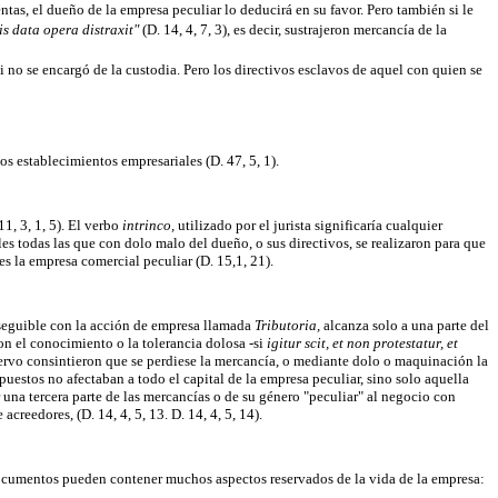
entas, el dueño de la empresa peculiar lo deducirá en su favor. Pero también si le
ris data opera distraxit"
(D. 14, 4, 7, 3), es decir, sustrajeron mercancía de la
i no se encargó de la custodia. Pero los directivos esclavos de aquel con quien se
os establecimientos empresariales (D. 47, 5, 1).
11, 3, 1, 5). El verbo
intrinco,
utilizado por el jurista significaría cualquier
es todas las que con dolo malo del dueño, o sus directivos, se realizaron para que
s la empresa comercial peculiar (D. 15,1, 21).
seguible con la acción de empresa llamada
Tributoria,
alcanza solo a una parte del
on el conocimiento o la tolerancia dolosa -si
igitur scit, et non protestatur, et
 siervo consintieron que se perdiese la mercancía, o mediante dolo o maquinación la
upuestos no afectaban a todo el capital de la empresa peculiar, sino solo aquella
ar una tercera parte de las mercancías o de su género "peculiar" al negocio con
creedores, (D. 14, 4, 5, 13. D. 14, 4, 5, 14).
 documentos pueden contener muchos aspectos reservados de la vida de la empresa: