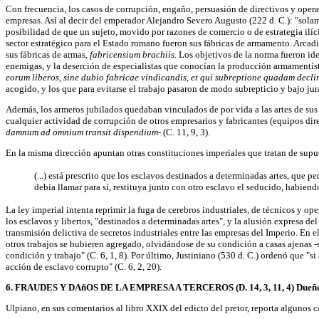
Con frecuencia, los casos de corrupción, engaño, persuasión de directivos y operar
empresas. Así al decir del emperador Alejandro Severo Augusto (222 d. C.): "solame
posibilidad de que un sujeto, movido por razones de comercio o de estrategia ilíci
sector estratégico para el Estado romano fueron sus fábricas de armamento. Arcad
sus fábricas de armas,
fabricensium brachiis.
Los objetivos de la norma fueron iden
enemigas, y la deserción de especialistas que conocían la producción armamentíst
eorum liberos, sine dubio fabricae vindicandis, et qui subreptione quadam decli
acogido, y los que para evitarse el trabajo pasaron de modo subrepticio y bajo jur
Además, los armeros jubilados quedaban vinculados de por vida a las artes de sus
cualquier actividad de corrupción de otros empresarios y fabricantes (equipos dir
damnum ad omnium transit dispendium-
(C. 11, 9, 3).
En la misma dirección apuntan otras constituciones imperiales que tratan de supue
(...) está prescrito que los esclavos destinados a determinadas artes, que 
debía llamar para sí, restituya junto con otro esclavo el seducido, habiendo 
La ley imperial intenta reprimir la fuga de cerebros industriales, de técnicos y op
los esclavos y libertos, "destinados a determinadas artes", y la alusión expresa de
transmisión delictiva de secretos industriales entre las empresas del Imperio. En 
otros trabajos se hubieren agregado, olvidándose de su condición a casas ajenas -s
condición y trabajo" (C. 6, 1, 8). Por último, Justiniano (530 d. C.) ordenó que "s
acción de esclavo corrupto" (C. 6, 2, 20).
6. FRAUDES Y DAñOS DE LA EMPRESA A TERCEROS (D. 14, 3, 11, 4) Dueño 
Ulpiano, en sus comentarios al libro XXIX del edicto del pretor, reporta algunos 