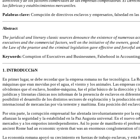
directivos y de los factores comerciales de las empresas competidoras. El Derecho
las fábricas y establecimientos mercantiles.
Palabras clave:
Corrupción de directivos esclavos y empresarios, falsedad en las 
Abstract
The juridical and literary classic sources denounce the existence of numerous acti
executives and the commercial factors, well on the initiative of the owners, good 
the Law of the praetor and the criminal legislation gave effective and forceful a
Keywords:
Corruption of Executives and Businessmen, Falsehood in Accounting,
1. INTRODUCCIóN
En primer lugar, se debe recordar que la empresa romana no fue tecnológica. La Re
máquinas que eran movidas por el agua, el viento y los animales. Las empresas cont
olvidemos que el esclavo, hombre-máquina, fue el pilar básico de la dirección y 
jurídicas y literarias clásicas nos informan de la presencia de esclavos en diferen
posibilitó el desarrollo de los distintos sectores de explotación y la producción 
internacional de mercancías por vía terrestre y marítima. Esta posición del escla
Por otra parte, la corrupción empresarial fue alentada involuntariamente por la exp
afianzan la seguridad y la estabilidad en la Paz Augusta universal. En el nuevo or
mercados y a los emporios interdependientes. Así lo pone de manifiesto el profeso
ancient Rome had an economic system that was an enormous conglomeration of in
La economía romana apoyó su crecimiento en fuerzas de trabajo esclavas, y esta fu