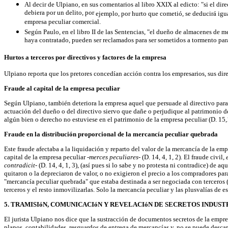
Al decir de Ulpiano, en sus comentarios al libro XXIX al edicto: "si el dire
debiera por un delito, por
ejemplo, por hurto que cometió, se deducirá igu
empresa peculiar comercial.
Según Paulo, en el libro II de las Sentencias, "el dueño de almacenes de m
haya contratado, pueden ser reclamados para ser sometidos a tormento para
Hurtos a terceros por directivos y factores de la empresa
Ulpiano reporta que los pretores concedían acción contra los empresarios, sus dire
Fraude al capital de la empresa peculiar
Según Ulpiano, también deteriora la empresa aquel que persuade al directivo para
actuación del dueño o del directivo siervo que dañe o perjudique al patrimonio d
algún bien o derecho no estuviese en el patrimonio de la empresa peculiar (D. 15,1
Fraude en la distribución proporcional de la mercancía peculiar quebrada
Este fraude afectaba a la liquidación y reparto del valor de la mercancía de la em
capital de la empresa peculiar
-merces peculiares-
(D. 14, 4, 1, 2). El fraude civil,
contradicit-
(D. 14, 4, 1, 3), (así pues si lo sabe y no protesta ni contradice) d
quitaron o la depreciaron de valor, o no exigieron el precio a los compradores para
"mercancía peculiar quebrada" que estaba destinada a ser negociada con terceros (D.
terceros y el resto inmovilizarlas. Solo la mercancía peculiar y las plusvalías de es
5. TRAMISIóN, COMUNICACIóN Y REVELACIóN DE SECRETOS INDUS
El jurista Ulpiano nos dice que la sustracción de documentos secretos de la empr
planos, contabilidades, resguardos de entrega de mercancías y, no se puede descart