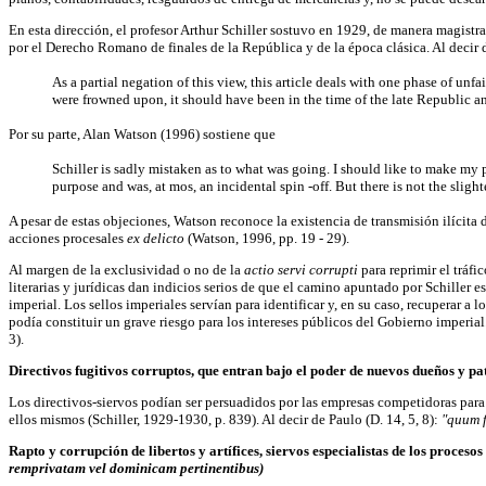
En esta dirección, el profesor Arthur Schiller sostuvo en 1929, de manera magistr
por el Derecho Romano de finales de la República y de la época clásica. Al decir d
As a partial negation of this view, this article deals with one phase of un
were frowned upon, it should have been in the time of the late Republic 
Por su parte, Alan Watson (1996) sostiene que
Schiller is sadly mistaken as to what was going. I should like to make my 
purpose and was, at mos, an incidental spin -off. But there is not the sligh
A pesar de estas objeciones, Watson reconoce la existencia de transmisión ilícita 
acciones procesales
ex delicto
(Watson, 1996, pp. 19 - 29).
Al margen de la exclusividad o no de la
actio servi corrupti
para reprimir el tráf
literarias y jurídicas dan indicios serios de que el camino apuntado por Schiller e
imperial. Los sellos imperiales servían para identificar y, en su caso, recuperar 
podía constituir un grave riesgo para los intereses públicos del Gobierno imperial.
3).
Directivos fugitivos corruptos, que entran bajo el poder de nuevos dueños y p
Los directivos-siervos podían ser persuadidos por las empresas competidoras para 
ellos mismos (Schiller, 1929-1930, p. 839). Al decir de Paulo (D. 14, 5, 8):
"quum f
Rapto y corrupción de libertos y artífices, siervos especialistas de los proceso
remprivatam vel dominicam pertinentibus)