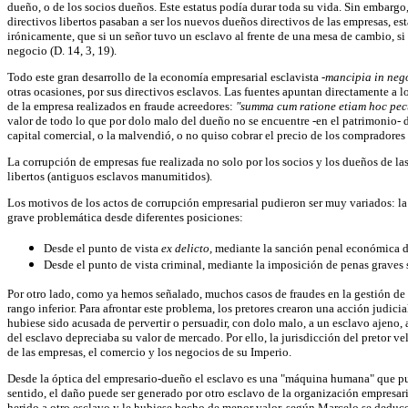
dueño, o de los socios dueños. Este estatus podía durar toda su vida. Sin embargo
directivos libertos pasaban a ser los nuevos dueños directivos de las empresas, e
irónicamente, que si un señor tuvo un esclavo al frente de una mesa de cambio, si d
negocio (D. 14, 3, 19).
Todo este gran desarrollo de la economía empresarial esclavista
-mancipia in neg
otras ocasiones, por sus directivos esclavos. Las fuentes apuntan directamente a lo
de la empresa realizados en fraude acreedores:
"summa cum ratione etiam hoc pecu
valor de todo lo que por dolo malo del dueño no se encuentre -en el patrimonio- de
capital comercial, o la malvendió, o no quiso cobrar el precio de los compradores (
La corrupción de empresas fue realizada no solo por los socios y los dueños de las e
libertos (antiguos esclavos manumitidos).
Los motivos de los actos de corrupción empresarial pudieron ser muy variados: la 
grave problemática desde diferentes posiciones:
Desde el punto de vista
ex delicto,
mediante la sanción penal económica de 
Desde el punto de vista criminal, mediante la imposición de penas graves so
Por otro lado, como ya hemos señalado, muchos casos de fraudes en la gestión de
rango inferior. Para afrontar este problema, los pretores crearon una acción judi
hubiese sido acusada de pervertir o persuadir, con dolo malo, a un esclavo ajeno,
del esclavo depreciaba su valor de mercado. Por ello, la jurisdicción del pretor v
de las empresas, el comercio y los negocios de su Imperio.
Desde la óptica del empresario-dueño el esclavo es una "máquina humana" que puede
sentido, el daño puede ser generado por otro esclavo de la organización empresar
herido a otro esclavo y le hubiese hecho de menor valor, según Marcelo se deduce 