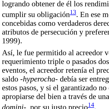
logrando obtener de él los rendim
13
cumplir su obligación
. En ese m
concebidas como verdaderos derech
atributos de persecución y prefer
1999).
Así, le fue permitido al acreedor 
requerimiento triple o pasados do
eventos, el acreedor retenía el pre
saldo
-hyperocha-
debía ser entre
estos pasos, y si el garantizado n
apropiarse del bien a través de u
14
domini-,
por su justo precio
.