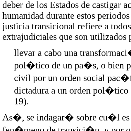
deber de los Estados de castigar 
humanidad durante estos periodos (
justicia transicional refiere a tod
extrajudiciales que son utilizados 
llevar a cabo una transformaci
pol�tico de un pa�s, o bien p
civil por un orden social pac�f
dictadura a un orden pol�tic
19).
As�, se indagar� sobre cu�l es e
fen�meno de transici�n, y por qu