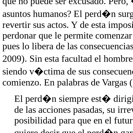
que no puede ser excusado. Pero
asuntos humanos? El perd�n surge
revertir sus actos. Y de esta impos
perdonar que le permite comenzar 
pues lo libera de las consecuencia
2009). Sin esta facultad el hombr
siendo v�ctima de sus consecuenci
comienzo. En palabras de Vargas 
El perd�n siempre est� dirigid
de las acciones pasadas, su irr
posibilidad para que en el futu
quiere decir que el perd�n gara