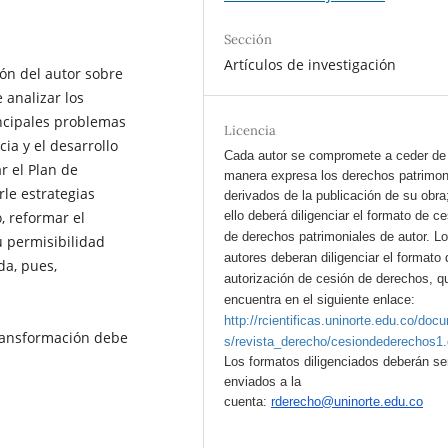
Sección
Artículos de investigación
ión del autor sobre
 analizar los
incipales problemas
Licencia
ia y el desarrollo
Cada autor se compromete a ceder de
r el Plan de
manera expresa los derechos patrimon
le estrategias
derivados de la publicación de su obra
o, reformar el
ello deberá diligenciar el formato de c
de derechos patrimoniales de autor.
L
u permisibilidad
autores deberan diligenciar el formato 
da, pues,
autorización de cesión de derechos, q
encuentra en el siguiente enlace:
http://rcientificas.uninorte.edu.co/doc
transformación debe
s/revista_derecho/cesiondederechos1
Los formatos diligenciados deberán se
enviados a la
cuenta:
rderecho@uninorte.edu.co