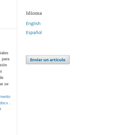
Idioma
English
Español
iales
; para
Enviar un artículo
esión
os
de
ue se
umento
.
.docx
r