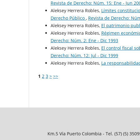
Revista de Derecho: Núm. 15: Ene - Jun 20
Aleksey Herrera Robles,
Límites constituci
Derecho Público
,
Revista de Derecho: Núm.
Aleksey Herrera Robles,
El patrimonio pub
Aleksey Herrera Robles,
Régimen económico
Derecho: Núm. 2: Ene - Dic 1993
Aleksey Herrera Robles,
El control fiscal 
Derecho: Núm. 12: Jul - Dic 1999
Aleksey Herrera Robles,
La responsabilida
1
2
3
>
>>
Km.5 Vía Puerto Colombia - Tel. (57) (5) 35