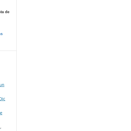
sta de
ns
Jun
Dic
de
a
,