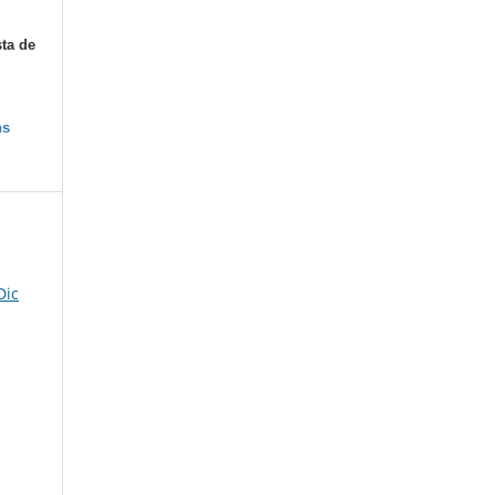
sta de
ns
Dic