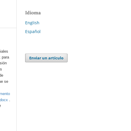
Idioma
English
Español
iales
; para
Enviar un artículo
esión
os
de
ue se
umento
.
.docx
r