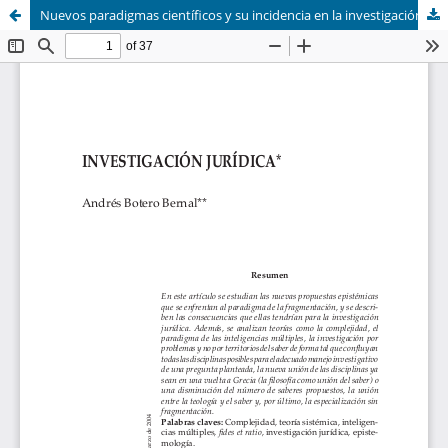
Nuevos paradigmas científicos y su incidencia en la investigación jurídica