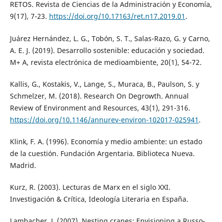
RETOS. Revista de Ciencias de la Administración y Economía,
9(17), 7-23.
https://doi.org/10.17163/ret.n17.2019.01
.
Juárez Hernández, L. G., Tobón, S. T., Salas-Razo, G. y Carno,
A. E. J. (2019). Desarrollo sostenible: educación y sociedad.
M+ A, revista electrónica de medioambiente, 20(1), 54-72.
Kallis, G., Kostakis, V., Lange, S., Muraca, B., Paulson, S. y
Schmelzer, M. (2018). Research On Degrowth. Annual
Review of Environment and Resources, 43(1), 291-316.
https://doi.org/10.1146/annurev-environ-102017-025941
.
Klink, F. A. (1996). Economía y medio ambiente: un estado
de la cuestión. Fundación Argentaria. Biblioteca Nueva.
Madrid.
Kurz, R. (2003). Lecturas de Marx en el siglo XXI.
Investigación & Crítica, Ideología Literaria en España.
Lambacher, J. (2007). Nesting cranes: Envisioning a Russo-