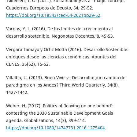
Tøllefsen, T. O. (2021). Sustainability as a “magic concept.”
Cuadernos Europeos de Deusto, 64, 29-52.
https://doi.org/10.18543/ced-64-2021pp29-52
.
Vargas, Y. L. (2016). De los límites del crecimiento al
desarrollo sostenible. Negonotas Docentes, 8, 45-53.
Vergara Tamayo y Ortiz Motta (2016). Desarrollo Sostenible:
enfoques desde las ciencias económicas. Apuntes del
CENES, 35(62), 15-52.
Villalba, U. (2013). Buen Vivir vs Desarrollo: ¿un cambio de
paradigma en los Andes? Third World Quarterly, 34(8),
1427-1442.
Weber, H. (2017). Politics of ‘leaving no one behind’:
contesting the 2030 Sustainable Development Goals
agenda. Globalizations, 14(3), 399-414.
https://doi.org/10.1080/14747731.2016.1275404
.