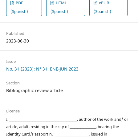
PDF
HTML
ePUB
(Spanish)
(Spanish)
(Spanish)
Published
2023-06-30
Issue
No. 31 (2023): N° 31: ENE-JUN 2023
Section
Bibliographic review article
License
I, ____________________________________________, author of the work and/ or
article, adult, residing in the city of _________________, bearing the
Identity Card/Passport n.° ______________________, issued in