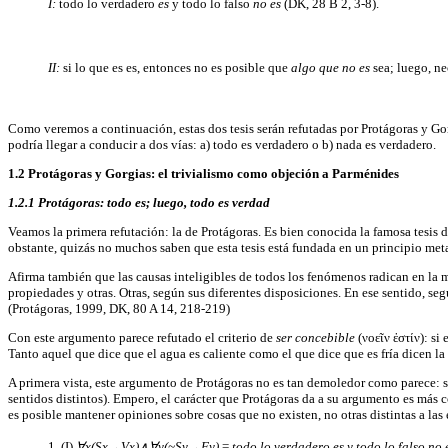
I:
todo lo verdadero
es
y todo lo falso
no es
(DK, 28 B 2, 3-8).
II:
si lo que es es, entonces no es posible que
algo que no es
sea; luego, n
Como veremos a continuación, estas dos tesis serán refutadas por Protágoras y G
podría llegar a conducir a dos vías: a) todo es verdadero o b) nada es verdadero.
1.2 Protágoras y Gorgias: el trivialismo como objeción a Parménides
1.2.1 Protágoras: todo es; luego, todo es verdad
Veamos la primera refutación: la de Protágoras. Es bien conocida la famosa tesis 
obstante, quizás no muchos saben que esta tesis está fundada en un principio meta
Afirma también que las causas inteligibles de todos los fenómenos radican en la m
propiedades y otras. Otras, según sus diferentes disposiciones. En ese sentido, seg
(Protágoras, 1999, DK, 80 A 14, 218-219)
Con este argumento parece refutado el criterio de
ser concebible
(νοεῖν ἐστίν): si
Tanto aquel que dice que el agua es caliente como el que dice que es fría dicen la
A primera vista, este argumento de Protágoras no es tan demoledor como parece: s
sentidos distintos). Empero, el carácter que Protágoras da a su argumento es más c
es posible mantener opiniones sobre cosas que no existen, no otras distintas a las
1. (I)
∀x(Sx→Vx)∧∀y(~Sy→Fy)
=
todo lo verdadero es y todo lo falso no 