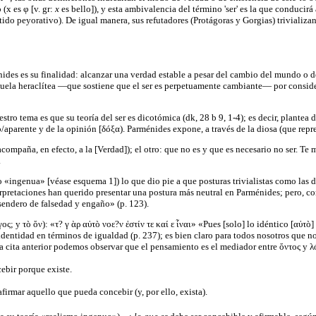
(x es φ [v. gr:
x
es bello]), y esta ambivalencia del término 'ser' es la que conducir
do peyorativo). De igual manera, sus refutadores (Protágoras y Gorgias) trivializa
énides es su finalidad: alcanzar una verdad estable a pesar del cambio del mundo o 
escuela heraclítea —que sostiene que el ser es perpetuamente cambiante— por conside
tro tema es que su teoría del ser es dicotómica (dk, 28 b 9, 1-4); es decir, plantea 
so/aparente y de la opinión [δóξα). Parménides expone, a través de la diosa (que repr
(acompaña, en efecto, a la [Verdad]); el otro: que no es y que es necesario no ser. T
.
o «ingenua» [véase esquema 1]) lo que dio pie a que posturas trivialistas como las 
terpretaciones han querido presentar una postura más neutral en Parménides; pero, co
sendero de falsedad y engaño» (p. 123).
ς; y τò ὄν): «τ? γ ὰρ αὐτò νοε?ν ἐστίν τε καί ε ἶναι» «Pues [solo] lo idéntico [αὐτ
dentidad en términos de igualdad (p. 237); es bien claro para todos nosotros que n
la cita anterior podemos observar que el pensamiento es el mediador entre ὄντος y λ
ebir porque existe.
afirmar aquello que pueda concebir (y, por ello, exista).