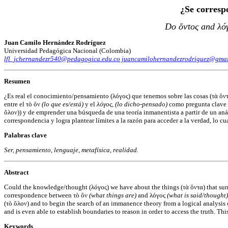
¿Se corresp
Do ὄντος and λó
Juan Camilo Hernández Rodríguez
Universidad Pedagógica Nacional (Colombia)
lfl_jchernandezr540@pedagogica.edu.co
juancamilohernandezrodriguez@gmai
Resumen
¿Es real el conocimiento/pensamiento (λóγος) que tenemos sobre las cosas (τὰ ὄντ
entre el τò ὄν
(lo que es/está)
y el
λóγος, (lo dicho-pensado)
como pregunta clave e
ὄλον)) y de emprender una búsqueda de una teoría inmanentista a partir de un aná
correspondencia y logra plantear límites a la razón para acceder a la verdad, lo c
Palabras clave
Ser, pensamiento, lenguaje, metafísica, realidad.
Abstract
Could the knowledge/thought (λóγος) we have about the things (τὰ ὄντα) that surroun
correspondence between τò ὄν
(what things are)
and λóγος
(what is said/thought
(τò ὄλον) and to begin the search of an immanence theory from a logical analysis
and is even able to establish boundaries to reason in order to access the truth. T
Keywords