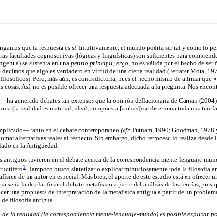
ngamos que la respuesta es
sí.
Intuitivamente, el mundo podría ser tal y como lo pe
tras facultades cognoscitivas (lógicas y lingüísticas) son suficientes para compren
 ingenua) se sustenta en una
petitio principii; ergo,
no es válida por el hecho de ser
decimos que algo es verdadero en virtud de una cierta realidad (Ferrater Mora, 1975, 
 filosóficos). Pero, más aún, es contradictoria, pues el hecho mismo de afirmar que
as cosas. Así, no es posible ofrecer una respuesta adecuada a la pregunta. Nos encon
ha generado debates tan extensos que la opinión deflacionaria de Carnap (2004) 
ma (la realidad es material, ideal, compuesta [ambas]) se determina toda una teorí
complicado— tanto en el debate contemporáneo
(cfr.
Putnam, 1990; Goodman, 1978 y D
omar alternativas reales al respecto. Sin embargo, dicho retroceso lo realiza desde
llado en la Antigüedad.
fos antiguos tuvieron en el debate acerca de la correspondencia mente-lenguaje-mundo.
1
ructífero
. Tampoco busco sintetizar o explicar minuciosamente toda la filosofía an
físico de un autor en especial. Más bien, el aporte de este estudio está en ofrecer 
sería la de clarificar el debate metafísico a partir del análisis de las teorías, presu
ecer una propuesta de interpretación de la metafísica antigua a partir de un problem
de filosofía antigua.
 de la realidad (la correspondencia mente-lenguaje-mundo) es posible explicar por