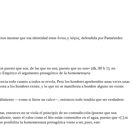
eron mostrar que esa identidad entre ὄντος y λóγος; defendida por Parménides
on puesto que son, de las que no son, puesto que no son» (dk, 80 b 1); no
to Empírico el argumento protagórico de la
homomensura:
otencia todo cuanto a todos se revela, Pero los hombres aprehenden unas veces unas
fiesta a los hombres existe, y lo que no se manifiesta a hombre alguno no existe.
endimiento —como si fuese un calco—, entonces todo tendría que ser verdadero.
as, entonces no se viola el principio de no contradicción (puesto que son
aliente, tanto el calor como el frío están contenidos en el agua, puesto que «[.] ni
ue posibilita la homomensura protagórica viene a ser, pues, este: