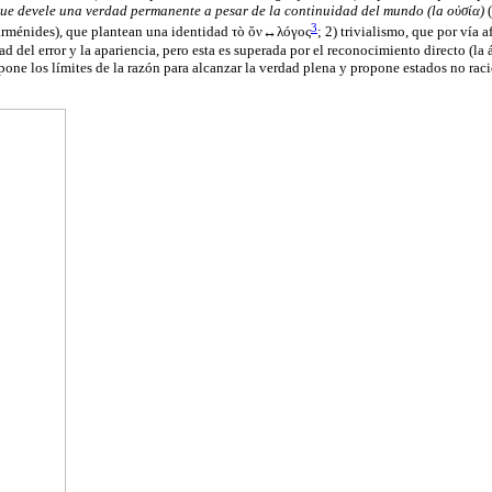
 que devele una verdad permanente a pesar de la continuidad del mundo (la οὐσία)
3
arménides), que plantean una identidad τò ὄν↔λóγος
; 2) trivialismo, que por vía 
del error y la apariencia, pero esta es superada por el reconocimiento directo (la ává
one los límites de la razón para alcanzar la verdad plena y propone estados no racio