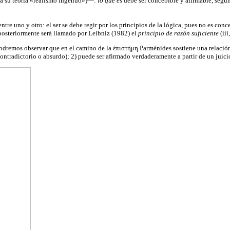
o a su teoría «realismo ingenuo»)—:
lo que es
debe ser concebible y afirmable, segú
 entre uno y otro: el ser se debe regir por los principios de la lógica, pues no es
 posteriormente será llamado por Leibniz (1982) el
principio de razón suficiente
(ii
ν podremos observar que en el camino de la ἐπιστήμη Parménides sostiene una relaci
ntradictorio o absurdo); 2) puede ser afirmado verdaderamente a partir de un juicio; 