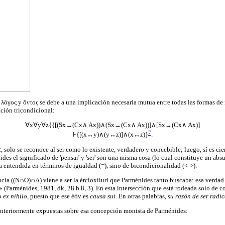
λóγος y ὄντος se debe a una implicación necesaria mutua entre todas las formas de rem
ación tricondicional:
∀x∀y∀z{{[(Sx→(Cx∧ Ax))∧(Sx→(Cx∧ Ax))]∧[Sx→(Cx∧ Ax)]
7
⊦{[(x↔y)∧(y↔z)]∧(x↔z)}
.
, solo se reconoce al ser como lo existente, verdadero y concebible; luego, sí es ci
s el significado de 'pensar' y 'ser' son una misma cosa (lo cual constituye un absurd
a entendida en términos de igualdad (=), sino de bicondicionalidad (<->).
ncia ((N∩O)∩Λ) viene a ser la ércioxííuri que Parménides tanto buscaba: esa verda
» (Parménides, 1981, dk, 28 b 8, 3). En esta intersección que está rodeada solo de c
 ex nihilo,
puesto que ese éóv es
causa sui.
En otras palabras,
su razón de ser radic
 anteriormente expuestas sobre esa concepción monista de Parménides: