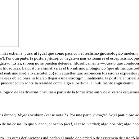
a más extrema; pues, al igual que como pasa con el realismo gnoseológico moderno
'). Por otra parte, la postura
filosófica
negativa más extrema es el escepticismo, pu
egativo. Estas, si bien no se pueden defender filosóficamente —puesto que conducen 
s filosóficas. La postura afirmativa es el trivialismo protagórico (que afirma que to
l realismo mediato aristotélico) son aquellas que reconocen los errores expuestos po
ta esas objeciones, sí logran llegar a una ἐπιστήμη Finalmente, la postura antirrea
a preocupación sobre la realidad como algo superficial e inútilmente angustiante.
sis lógico de las diversas posturas a partir de la formalización y de diversos esqu
nos ὄντος y
λóγος
encubren (véase nota 3). Por una parte, ὄντος/τò ὄν(el participio act
 de las cosas; lo que sucede; el hecho
fact],
el caso; verdad; algo posible; algo nece
ir'»; las otras definiciones indicarían el modo de verdad o de existencia de este τò 