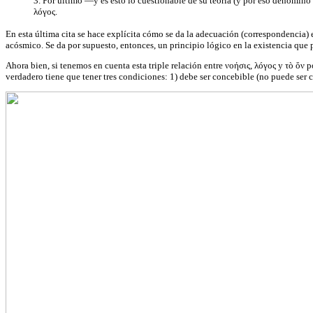
3. Por último —y es esto lo cuestionable de su teoría (y por eso denomin
λóγος.
En esta última cita se hace explícita cómo se da la adecuación (correspondencia)
acósmico. Se da por supuesto, entonces, un principio lógico en la existencia que
Ahora bien, si tenemos en cuenta esta triple relación entre νοήσις, λóγος y τò ὄ
verdadero tiene que tener tres condiciones: 1) debe ser concebible (no puede ser co