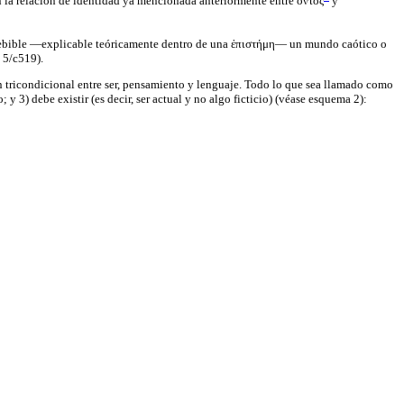
n la relación de identidad ya mencionada anteriormente entre ὄντος
y
 concebible —explicable teóricamente dentro de una ἐπιστήμη— un mundo caótico o
i, 5/c519).
ón tricondicional entre ser, pensamiento y lenguaje. Todo lo que sea llamado como
y 3) debe existir (es decir, ser actual y no algo ficticio) (véase esquema 2):