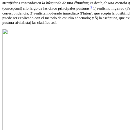
metafísicos centrados en la búsqueda de una éituminn; es decir, de una esencia
2
(conceptual) a lo largo de las cinco principales posturas:
1) realismo ingenuo (P
correspondencia; 3) realista moderado inmediato (Platón), que acepta la posibilidad 
puede ser explicado con el método de estudio adecuado; y 5) la escéptica, que exp
postura trivialista) las clasifico así: