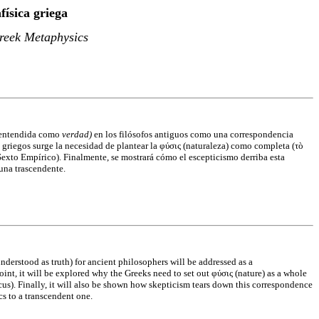
ísica griega
reek Metaphysics
 (entendida como
verdad)
en los filósofos antiguos como una correspondencia
s griegos surge la necesidad de plantear la φύσις (naturaleza) como completa (τò
Sexto Empírico). Finalmente, se mostrará cómo el escepticismo derriba esta
 una trascendente.
understood as truth) for ancient philosophers will be addressed as a
oint, it will be explored why the Greeks need to set out φύσις (nature) as a whole
us). Finally, it will also be shown how skepticism tears down this correspondence
cs to a transcendent one.