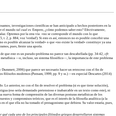
nsamos; investigaciones científicas se han anticipado a hechos posteriores en la
der el mundo
tal cual es.
Empero, ¿cómo podemos saber esto? Efectivamente,
 falaz. Optemos por la otra vía: «no se corresponde el mundo con lo que
t. 2, p. 884, voz 'verdad'). Si esto es así, entonces no es posible concebir una
 «no es posible alcanzar la verdad» o que «no existe la verdad» constituye ya una
tramos, pues, frente una aporía.
de que este es un pseudo-problema no parece tan descabellada (pp. 34-42;
cfr.
a metafísica —o, incluso, un sistema filosófico—, la importancia de este problema
ummett, 2006) que parece ser necesario hacer un retroceso con el fin de
 los filósofos modernos (Putnam, 1999, pp. 9 y ss.) —en especial Descartes (2014)
 Lo anterior, no con el fin de resolver el problema (si es que tiene solución),
tigua (eso sería demasiado pretensioso e inabarcable en un texto como este), ni
una nueva forma de comprensión de las diversas posturas metafísicas de los
puestos y compromisos teóricos; que es el interés de la filosofía analítica (a la
a en el que ella no ha tomado el protagonismo que debiera. Su valor estaría, pues,
 qué cada uno de los principales filósofos griegos desarrollaron sistemas