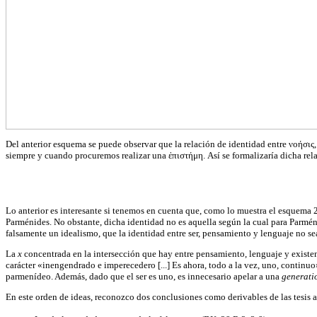
Del anterior esquema se puede observar que la relación de identidad entre νοήσις, 
siempre y cuando procuremos realizar una ἐπιστήμη. Así se formalizaría dicha rel
Lo anterior es interesante si tenemos en cuenta que, como lo muestra el esquema 2
Parménides. No obstante, dicha identidad no es aquella según la cual para Parménide
falsamente un idealismo, que la identidad entre ser, pensamiento y lenguaje no se
La
x
concentrada en la intersección que hay entre pensamiento, lenguaje y existe
carácter «inengendrado e imperecedero [...] Es ahora, todo a la vez, uno, continuo
parmenídeo. Además, dado que el ser es uno, es innecesario apelar a una
generatio
En este orden de ideas, reconozco dos conclusiones como derivables de las tesis