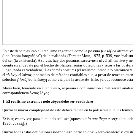
En este debate asumo el «realismo ingenuo» como la postura
filosófica
afirmativ
(una "copia fotográfica") de la realidad» (Ferrater Mora, 1975, p. 539, voz 'realismo
del ser (la existencia). A su vez, hay dos posturas
excesivas
a nivel afirmativo y n
cuenta en el debate por el hecho de plantear serias objeciones y retos a las postura
luego, nada es verdadero). Las demás posturas (el realismo inmediato platónico y e
el τò ὄν y el λóγος; por medio de métodos confiables que, a pesar de tener en cuen
solución
filosófica
la ἐποχή como vía para la áταραξία. Ello, ya que reconoce est
Ahora bien, teniendo en cuenta esto, se pasará a continuación a realizar un análi
correspondencia ὄντος-λóγος.
1. El realismo extremo: todo λóγος debe ser verdadero
Quizás la mayor complejidad de este debate radica en la polisemia que los térmi
Existir; estar vivo; para el mundo real, ser (opuesto
a lo que llega a ser);
el mundo
1996, voz sí¡jí)
Quizás todas estas definiciones podrían agruparse en dos: «'ser verdadero' y 'exist