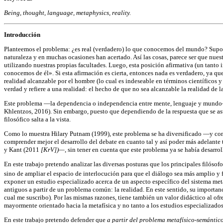
Being, thought, language, metaphysics, reality.
Introducción
Planteemos el problema: ¿es real (verdadero) lo que conocemos del mundo? Supo
naturaleza y en muchas ocasiones han acertado. Así las cosas, parece ser que nues
utilizando nuestras propias facultades. Luego, esta posición afirmativa (un tanto
conocemos de él». Si esta afirmación es cierta, entonces nada es verdadero, ya que 
realidad alcanzable por el hombre (lo cual es indeseable en términos científicos y
verdad y refiere a una realidad: el hecho de que no sea alcanzable la realidad de l
Este problema —la dependencia o independencia entre mente, lenguaje y mundo— 
Khlentzos, 2016). Sin embargo, puesto que dependiendo de la respuesta que se asu
filosófico salta a la vista.
Como lo muestra Hilary Putnam (1999), este problema se ha diversificado —y 
comprender mejor el desarrollo del debate en cuanto tal y así poder más adelante t
y Kant (2011
[KrV])—
, sin tener en cuenta que este problema ya se había desarro
En este trabajo pretendo analizar las diversas posturas que los principales filóso
sino de ampliar el espacio de interlocución para que el diálogo sea más amplio y f
exponer un estudio especializado acerca de un aspecto específico del sistema meta
antiguos a partir de un problema común: la realidad. En este sentido, su importancia 
cual me suscribo). Por las mismas razones, tiene también un valor didáctico al ofr
mayormente orientado hacia la metafísica y no tanto a los estudios especializados 
En este trabajo pretendo defender que
a partir del problema metafísico-semántico