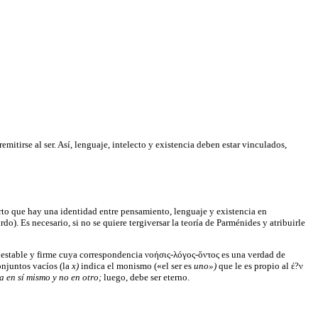
itirse al ser. Así, lenguaje, intelecto y existencia deben estar vinculados,
erto que hay una identidad entre pensamiento, lenguaje y existencia en
o). Es necesario, si no se quiere tergiversar la teoría de Parménides y atribuirle
d estable y firme cuya correspondencia νοήσις-λóγος-ὄντος es una verdad de
onjuntos vacíos (la
x)
indica el monismo («el ser es
uno»)
que le es propio al ἐ?ν
a en sí mismo y no en otro;
luego, debe ser eterno.