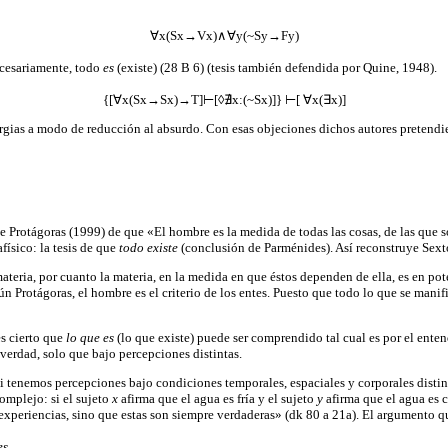
∀x(Sx→Vx)∧∀y(~Sy→Fy)
ecesariamente, todo
es
(existe) (28 B 6) (tesis también defendida por Quine, 1948).
{[∀x(Sx→Sx)→T]⊢[◊∄x:(~Sx)]} ⊢[ ∀x(∃x)]
orgias a modo de reducción al absurdo. Con esas objeciones dichos autores pretendi
de Protágoras (1999) de que «El hombre es la medida de todas las cosas, de las que s
físico: la tesis de que
todo existe
(conclusión de Parménides). Así reconstruye Sex
ateria, por cuanto la materia, en la medida en que éstos dependen de ella, es en p
ún Protágoras, el hombre es el criterio de los entes. Puesto que todo lo que se mani
 es cierto que
lo que es
(lo que existe) puede ser comprendido tal cual es por el ent
 verdad, solo que bajo percepciones distintas.
i tenemos percepciones bajo condiciones temporales, espaciales y corporales distint
omplejo: si el sujeto
x
afirma que el agua es fría y el sujeto
y
afirma que el agua es c
 experiencias, sino que estas son siempre verdaderas» (dk 80 a 21a). El argumento q
es.