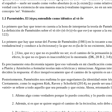
el español— suele ser usado como verbo absoluto (x es [x existe]) y como relativo 
verdad con la existencia de una manera exacta («realismo ingenuo», no en un senti
concepto 'ser'. Veámoslo:
1.1 Parménides. El
λóγος
entendido como idéntico al τò ὄν
Lo primero que hay que tener en cuenta a la hora de interpretar la teoría de Parm
La definición de Parménides sobre el τò ἐóν (τò ὄν) («lo que es») se opone a la 
122).
Lo primero que hay que notar del
Poema
de Parménides (1981) en lo tocante a nues
verdadera/real y conduce a la ércioxnur) y la que
no es
(la de lo no existente, fal
[...] Uno, que es y que no es posible no ser; es el camino de la persuasión 
efecto, lo que no es (pues es inaccesible) ni lo mostrarás. (DK, 28 B 2, 3-8)
Es precisamente esta dicotomía tajante (por eso valorada en mi clasificación com
a Platón y Aristóteles a formular teorías más eclécticas y minuciosas. Algunas in
deciden la respuesta: él dice inequívocamente que el camino de la opinión es un 
Posteriormente, Parménides nos reafirma lo que sugeríamos (la identidad entre λóγο
Ciertamente, como lo sugieren Kirk, Raven y Schofield (2014), no puede ser una i
«αὐτò» se refiere a todo aquello que sea pensado y que exista. Ahora, retomando 
1. Afirmo algo como verdadero porque lo puedo concebir, y lo puedo conc
2. Además, si es que se quiere seguir el camino de la ércioxííur, solo debo 