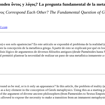
onden ὄντος y
λóγος?
La pregunta fundamental de la metaf
γος Correspond Each Other? The Fundamental Question of G
l.com
α) o son solo apariencias? En este artículo se expondrá el problema de la realidad
n la concepción de la metafísica griega. A partir de esto se explicará por qué en lo
lisis lógico de argumentos de diversos filósofos antiguos (desde Parménides hasta 
ual permitió plantear la necesidad de realizar un paso de una metafísica inmanente a
d us be real, or is it only an appearance? In this article, the problem of reality (
)
as a key element in the conception of Greek metaphysics. Using this as a starting p
 of the argument of diverse ancient philosophers (from Parmenides to Sextus Empiric
his allowed to expose the necessity to make a transition from an immanent metaphysi