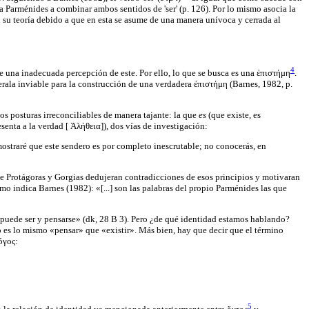
á a Parménides a combinar ambos sentidos de 'ser' (p. 126). Por lo mismo asocia la
n su teoría debido a que en esta se asume de una manera unívoca y cerrada al
4
de una inadecuada percepción de este. Por ello, lo que se busca es una ἐπιστήμη
.
rala inviable para la construcción de una verdadera ἐπιστήμη (Barnes, 1982, p.
dos posturas irreconciliables de manera tajante: la que
es
(que existe, es
esenta a la verdad [ Ἀλήθεια]), dos vías de investigación:
e mostraré que este sendero es por completo inescrutable; no conocerás, en
de Protágoras y Gorgias dedujeran contradicciones de esos principios y motivaran
mo indica Barnes (1982): «[...] son las palabras del propio Parménides las que
ò] puede ser y pensarse» (dk, 28 B 3). Pero ¿de qué identidad estamos hablando?
o es lo mismo «pensar» que «existir». Más bien, hay que decir que el término
óγος:
5