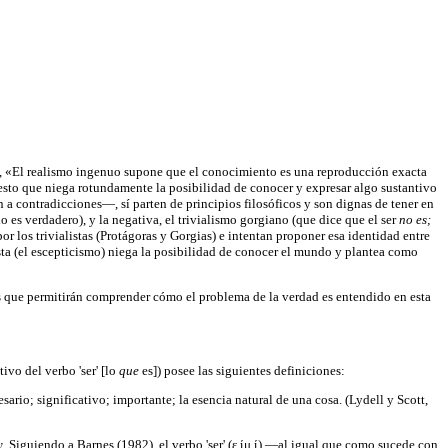
, «El realismo ingenuo supone que el conocimiento es una reproducción exacta
esto que niega rotundamente la posibilidad de conocer y expresar algo sustantivo
a contradicciones—, sí parten de principios filosóficos y son dignas de tener en
do es verdadero), y la negativa, el trivialismo gorgiano (que dice que el ser
no es;
r los trivialistas (Protágoras y Gorgias) e intentan proponer esa identidad entre
lista (el escepticismo) niega la posibilidad de conocer el mundo y plantea como
emas que permitirán comprender cómo el problema de la verdad es entendido en esta
ivo del verbo 'ser' [lo
que
es]) posee las siguientes definiciones:
sario; significativo; importante; la esencia natural de una cosa. (Lydell y Scott,
ὄν. Siguiendo a Barnes (1982), el verbo 'ser' (ε ίμ ί) —al igual que como sucede con