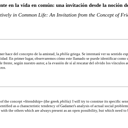
ente en la vida en común:
una invitación desde la noción
tively in Common Life: An Invitation from the Concept of F
amer hace del concepto de la amistad, la
philía
griega. Se intentará ver su sentido e
ealidad. En primer lugar, observaremos cómo este llamado se puede identificar como
 frente, según nuestro autor, a la evasión de sí al rescatar del olvido los vínculos
ros.
 of the concept «friendship» (the greek
philía).
I will try to construe its specific se
identified as a characteristic tendency of Gadamer's analysis of actual social proble
s with the others which are always present as an open possibility, but which need to