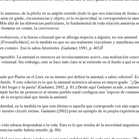
 lo amistoso, de la
philía
en su amplio sentido (todo lo que nos relaciona de forma
riar en grado, circunstancias y objeto, es la
reciprocidad,
la
correspondencia mutu
s allá de las diferencias particulares, lo fundamental de toda relación amistosa es
ida humana en común,
la
convivencia:
prohairesis,
o la buena voluntad que se alberga respecto a alguien, no son amistad.
d
[Freundlichkeit],
en la medida en que no sea realmente vinculante y manifiesta e
4
 en común». Eso lo sabía Aristóteles. (Gadamer, 1991, p. 401)
imposible. La amistad es entonces un involucramiento activo, una realización concre
oluntad. Sin embargo, esto se hace más claro si se entiende en el fondo a qué se ref
5
sado por Platón en el
Lisis,
en su intento por definir la amistad, a saber,
oikeíon
.
Es
efinido. Y esto
oikeíon
es lo que la amistad auténtica alcanza en mayor grado: "¿Qué
 del hogar y la patria" (Gadamer, 2002, p. 81.) Desde aquí Gadamer acude, a manera
simple hecho de pertenecer al mismo pueblo natal configura una "especie de comunid
 de la reciprocidad que funda la amistad.
lidaridad, en la medida en que esta última es aquella que corresponde con más urgenc
 nuestro círculo íntimo. Gadamer (2002) pone un ejemplo de su propia experiencia: 
vida urbana despertaban a la vida. Esto es lo que resulta de la necesidad angustiosa
tancias nadie habría intuido. (p. 86)
lidad que nos afecta a todos y es una tarea indelegable de cada uno de nosotros: "Pu