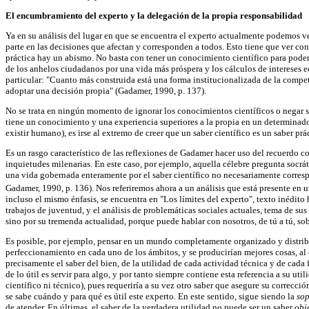
El encumbramiento del experto y la delegación de la propia responsabilidad
Ya en su análisis del lugar en que se encuentra el experto actualmente podemos ve
parte en las decisiones que afectan y corresponden a todos. Esto tiene que ver con
práctica hay un abismo. No basta con tener un conocimiento científico para poder 
de los anhelos ciudadanos por una vida más próspera y los cálculos de intereses e
particular: "Cuanto más construida está una forma institucionalizada de la compet
adoptar una decisión propia" (Gadamer, 1990, p. 137).
No se trata en ningún momento de ignorar los conocimientos científicos o negar su
tiene un conocimiento y una experiencia superiores a la propia en un determinado
existir humano), es irse al extremo de creer que un saber científico es un saber prá
Es un rasgo característico de las reflexiones de Gadamer hacer uso del recuerdo c
inquietudes milenarias. En este caso, por ejemplo, aquella célebre pregunta socrát
una vida gobernada enteramente por el saber científico no necesariamente correspo
Gadamer, 1990, p. 136). Nos referiremos ahora a un análisis que está presente en 
incluso el mismo énfasis, se encuentra en "Los límites del experto", texto inédit
trabajos de juventud, y el análisis de problemáticas sociales actuales, tema de su
sino por su tremenda actualidad, porque puede hablar con nosotros, de tú a tú, so
Es posible, por ejemplo, pensar en un mundo completamente organizado y distribu
perfeccionamiento en cada uno de los ámbitos, y se producirían mejores cosas, al es
precisamente el saber del bien, de la utilidad de cada actividad técnica y de cad
de lo útil es servir para algo, y por tanto siempre contiene esta referencia a su ut
científico ni técnico), pues requeriría a su vez otro saber que asegure su correcci
se sabe cuándo y para qué es útil este experto. En este sentido, sigue siendo la
so
de atender. En últimas, el saber de la verdadera utilidad no puede ser un saber
obj