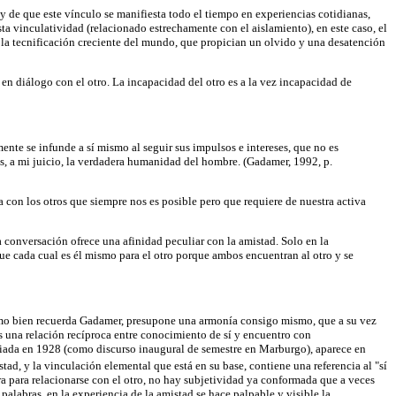
, y de que este vínculo se manifiesta todo el tiempo en experiencias cotidianas,
sta vinculatividad (relacionado estrechamente con el aislamiento), en este caso, el
 la tecnificación creciente del mundo, que propician un olvido y una desatención
 en diálogo con el otro. La incapacidad del otro es a la vez incapacidad de
ente se infunde a sí mismo al seguir sus impulsos e intereses, que no es
 es, a mi juicio, la verdadera humanidad del hombre. (Gadamer, 1992, p.
 con los otros que siempre nos es posible pero que requiere de nuestra activa
conversación ofrece una afinidad peculiar con la amistad. Solo en la
e cada cual es él mismo para el otro porque ambos encuentran al otro y se
 como bien recuerda Gadamer, presupone una armonía consigo mismo, que a su vez
s una relación recíproca entre conocimiento de sí y encuentro con
iada en 1928 (como discurso inaugural de semestre en Marburgo), aparece en
tad, y la vinculación elemental que está en su base, contiene una referencia al "sí
ra para relacionarse con el otro, no hay subjetividad ya conformada que a veces
s palabras, en la experiencia de la amistad se hace palpable y visible la