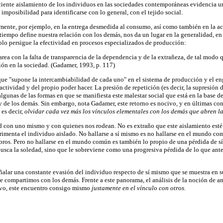
ciente aislamiento de los individuos en las sociedades contemporáneas evidencia u
imposibilidad para identificarse con lo general, con el tejido social.
amente, por ejemplo, en la entrega desmedida al consumo, así como también en la ac
iempo define nuestra relación con los demás, nos da un lugar en la generalidad, en e
solo persigue la efectividad en procesos especializados de producción:
a con la falta de transparencia de la dependencia y de la extrañeza, de tal modo qu
ión en la sociedad. (Gadamer, 1993, p. 117)
e "supone la intercambiabilidad de cada uno" en el sistema de producción y el engra
actividad y del propio poder hacer. La presión de repetición (es decir, la supresión 
lgunas de las formas en que se manifiesta este malestar social que está en la base 
ad y de los demás. Sin embargo, nota Gadamer, este retorno es nocivo, y en últimas co
es decir,
olvidar cada vez más los vínculos elementales con los demás que abren l
ad con uno mismo y con quienes nos rodean. No es extraño que este aislamiento esté
imenta el individuo aislado. No hallarse a sí mismo es no hallarse en el mundo comú
ros. Pero no hallarse en el mundo común es también lo propio de una pérdida de sí
ca la soledad, sino que le sobreviene como una progresiva pérdida de lo que antes 
señalar una constante evasión del individuo respecto de sí mismo que se muestra en 
 compartimos con los demás. Frente a este panorama, el análisis de la noción de a
tivo, este encuentro consigo mismo
justamente en el vínculo con otros.