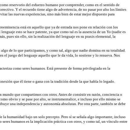
ión como reservorio del esfuerzo humano por comprender, como en el sentido de
rectivo. Y el recuerdo tiene algo de advertencia, de no pasar por alto los límites
vitar las nuevas experiencias, sino más bien de estar mejor dispuesto para
 preeminencia está en aquello que ya de entrada nos pone en relación con los
 lenguaje esto se hace patente, ya que como tal es la ausencia de un Yo (nadie es
ás, pues sin ello, sin la realización del lenguaje en su praxis elemental, la
es algo de lo que participamos, y como tal, algo que nadie domina en su totalidad.
n el juego del lenguaje aquello que le da vida, lo sostiene y lo renueva. Nos
acteriza como seres humanos. Está presente de forma privilegiada en la
onexión que él tiene o gana con la tradición desde la que habla lo legado.
n mundo que compartimos con otros. Antes de consistir en razón, conciencia o
como obvio y se pase por alto, se instrumentalice, e incluso por ello mismo se
 atribuye una independencia y autonomía absolutas. Por otra parte, también se debe
de la humanidad bajo un solo precepto. Pero sí se señala algo importante, incluso
o seres humanos es la implicación práctica con otros, y como tal, un vínculo entre