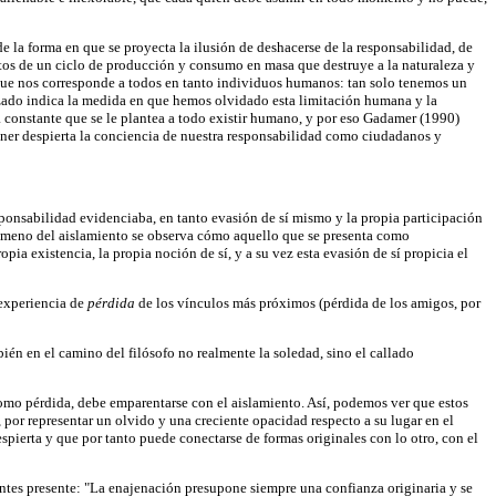
 la forma en que se proyecta la ilusión de deshacerse de la responsabilidad, de
ectos de un ciclo de producción y consumo en masa que destruye a la naturaleza y
 que nos corresponde a todos en tanto individuos humanos: tan solo tenemos un
lizado indica la medida en que hemos olvidado esta limitación humana y la
ea constante que se le plantea a todo existir humano, y por eso Gadamer (1990)
tener despierta la conciencia de nuestra responsabilidad como ciudadanos y
sponsabilidad evidenciaba, en tanto evasión de sí mismo y la propia participación
fenómeno del aislamiento se observa cómo aquello que se presenta como
ia existencia, la propia noción de sí, y a su vez esta evasión de sí propicia el
 experiencia de
pérdida
de los vínculos más próximos (pérdida de los amigos, por
bién en el camino del filósofo no realmente la soledad, sino el callado
a como pérdida, debe emparentarse con el aislamiento. Así, podemos ver que estos
 por representar un olvido y una creciente opacidad respecto a su lugar en el
spierta y que por tanto puede conectarse de formas originales con lo otro, con el
ntes presente: "La enajenación presupone siempre una confianza originaria y se