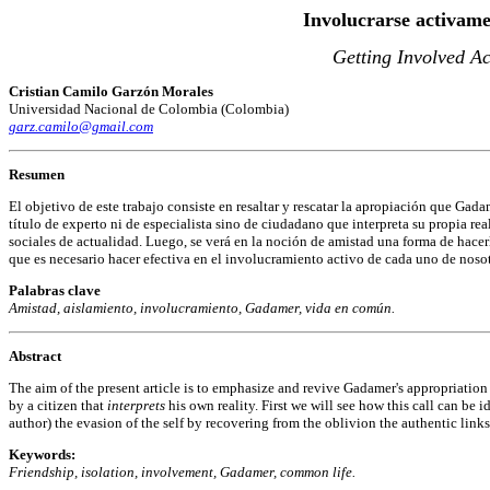
Involucrarse activam
Getting Involved Ac
Cristian Camilo Garzón Morales
Universidad Nacional de Colombia (Colombia)
garz.camilo@gmail.com
Resumen
El objetivo de este trabajo consiste en resaltar y rescatar la apropiación que Gad
título de experto ni de especialista sino de ciudadano que interpreta su propia r
sociales de actualidad. Luego, se verá en la noción de amistad una forma de hacerle
que es necesario hacer efectiva en el involucramiento activo de cada uno de nosot
Palabras clave
Amistad, aislamiento, involucramiento, Gadamer, vida en común.
Abstract
The aim of the present article is to emphasize and revive Gadamer's appropriation
by a citizen that
interprets
his own reality. First we will see how this call can be 
author) the evasion of the self by recovering from the oblivion the authentic link
Keywords:
Friendship, isolation, involvement, Gadamer, common life.