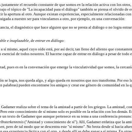
s justamente el recuerdo constante de que somos
en
la relación activa con los otros
 bajo el tópico de "La incapacidad para el diálogo" también se piensa el olvido de e
r la apertura al otro. Aunque existan experiencias, especialmente relacionadas con
aigada a nuestro ser para vincularnos a otro, por ejemplo, en una conversación:
ancia, el diagnóstico que hace alguien que no se presta al diálogo o no logra entrar
ble e inaplazable, de entrar en diálogo:
sí mismo, aquel cuyo oído está, por así decir, tan lleno del aliento que constantem
go esencial de todos nosotros. El hacerse capaz de entrar en diálogo a pesar de todo
ad, pues es en la conversación que emerge la vinculatividad que somos, la cercanía
se logra, nos queda algo, y algo queda en nosotros que nos transforma. Por eso la 
n palabras) pueden encontrarse los amigos y crear ese género de comunidad en la qu
e Gadamer realiza sobre el tema de la amistad a partir de los griegos. La amistad,
 Pero este conocimiento de sí mismo solo es posible en la relación con los demás. E
te un texto de Gadamer que aunque pertenece en su tema a una conferencia pronunc
elbsterkenntnis
("Amistad y conocimiento de sí"). Allí, Gadamer enfatiza que la amis
n, pero de tal modo que se descentra este "sí mismo". No brota desde sí hacia afue
en esa experiencia fáctica con el otro, y desde allí se debe ganar a sí misma. En otra