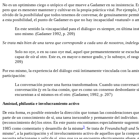
No es un optimismo ciego o utópico el que mueve a Gadamer en su insistencia. E
pero que es menester mantener y cultivar en la propia práctica vital. Por ejemplo,
olvido de la
posibilidad
que todos tenemos de conversar, de genuinamente permiti
a esta posibilidad, el punto de Gadamer es que no hay incapacidad «natural» o arr
En este sentido la «incapacidad para el diálogo» es siempre, en última inst
uno mismo. (Gadamer 1992, p. 209)
Se trata más bien de una tarea que corresponde a cada uno de nosotros, indelega
Solo no oye, o en su caso oye mal, aquel que permanentemente se escucha a 
capaz de oír al otro. Este es, en mayor o menor grado, y lo subrayo, el ras
209)
Por eso mismo, la experiencia del diálogo está íntimamente vinculada con la amist
participación:
La conversación posee una fuerza transformadora. Cuando una conversación 
conversación (y en la risa común, que es como un consenso desbordante si
encuentran a sí mismos en el otro. (Gadamer, 1992, p. 207)
Amistad, philautía e involucramiento activo
De esta forma, es posible entender la dirección que toman las consideraciones qu
parte de un conocimiento de sí, una tarea inexorable y permanente del individuo.
(reconocimiento de) los otros. En este punto encontramos especialmente sugeren
3
1985 como comentario y desarrollo de la misma
. Se trata de
Freundschaft und S
mismo", a la participación y el involucramiento activo de aquellos que la compone
necesita relacionarse y salir de sí, sino que ya se encuentra efectivamente afuera, 