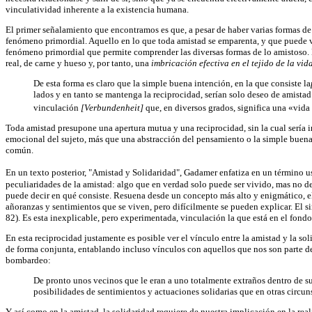
vinculatividad inherente a la existencia humana.
El primer señalamiento que encontramos es que, a pesar de haber varias formas de
fenómeno primordial. Aquello en lo que toda amistad se emparenta, y que puede va
fenómeno primordial que permite comprender las diversas formas de lo amistoso. Má
real, de carne y hueso y, por tanto, una
imbricación efectiva en el tejido de la v
De esta forma es claro que la simple buena intención, en la que consiste la
lados y en tanto se mantenga la reciprocidad, serían solo deseo de amista
vinculación
[Verbundenheit]
que, en diversos grados, significa una «vida
Toda amistad presupone una apertura mutua y una reciprocidad, sin la cual sería 
emocional del sujeto, más que una abstracción del pensamiento o la simple buena v
común.
En un texto posterior, "Amistad y Solidaridad", Gadamer enfatiza en un término u
peculiaridades de la amistad: algo que en verdad solo puede ser vivido, mas no d
puede decir en qué consiste. Resuena desde un concepto más alto y enigmático, el
añoranzas y sentimientos que se viven, pero difícilmente se pueden explicar. El 
82). Es esta inexplicable, pero experimentada, vinculación la que está en el fondo
En esta reciprocidad justamente es posible ver el vínculo entre la amistad y la so
de forma conjunta, entablando incluso vínculos con aquellos que nos son parte de
bombardeo:
De pronto unos vecinos que le eran a uno totalmente extraños dentro de su 
posibilidades de sentimientos y actuaciones solidarias que en otras circuns
Y así como en la amistad, la solidaridad requiere de nuestra implicación en la rea