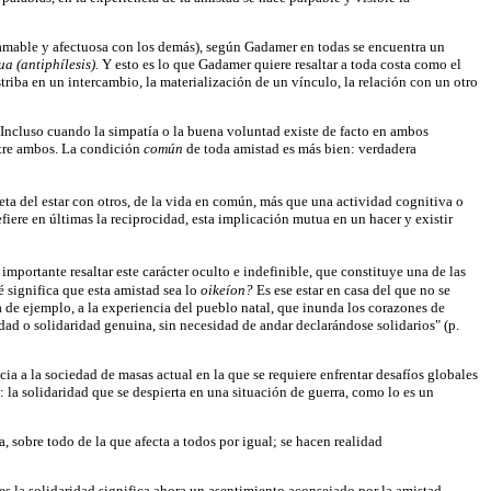
 amable y afectuosa con los demás), según Gadamer en todas se encuentra un
a (antiphílesis).
Y esto es lo que Gadamer quiere resaltar a toda costa como el
triba en un intercambio, la materialización de un vínculo, la relación con un otro
 Incluso cuando la simpatía o la buena voluntad existe de facto en ambos
ntre ambos. La condición
común
de toda amistad es más bien: verdadera
ta del estar con otros, de la vida en común, más que una actividad cognitiva o
iere en últimas la reciprocidad, esta implicación mutua en un hacer y existir
 importante resaltar este carácter oculto e indefinible, que constituye una de las
 significa que esta amistad sea lo
oikeíon?
Es ese estar en casa del que no se
 de ejemplo, a la experiencia del pueblo natal, que inunda los corazones de
ad o solidaridad genuina, sin necesidad de andar declarándose solidarios" (p.
ia a la sociedad de masas actual en la que se requiere enfrentar desafíos globales
la solidaridad que se despierta en una situación de guerra, como lo es un
, sobre todo de la que afecta a todos por igual; se hacen realidad
es la solidaridad significa ahora un asentimiento aconsejado por la amistad,