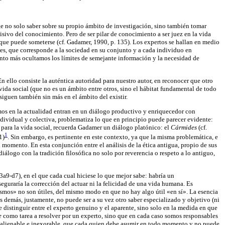
ge no solo saber sobre su propio ámbito de investigación, sino también tomar
isivo del conocimiento. Pero de ser pilar de conocimiento a ser juez en la vida
s que puede someterse (cf. Gadamer, 1990, p. 135). Los expertos se hallan en medio
nes, que corresponde a la sociedad en su conjunto y a cada individuo en
tanto más ocultamos los límites de semejante información y la necesidad de
 ello consiste la auténtica autoridad para nuestro autor, en reconocer que otro
vida social (que no es un ámbito entre otros, sino el hábitat fundamental de todo
 siguen también sin más en el ámbito del existir.
imos en la actualidad entran en un diálogo productivo y enriquecedor con
individual y colectiva, problematiza lo que en principio puede parecer evidente:
 para la vida social, recuerda Gadamer un diálogo platónico: el
Cármides
(cf.
1
1)
. Sin embargo, es pertinente en este contexto, ya que la misma problemática, e
l momento. En esta conjunción entre el análisis de la ética antigua, propio de sus
álogo con la tradición filosófica no solo por reverencia o respeto a lo antiguo,
3a9-d7), en el que cada cual hiciese lo que mejor sabe: habría un
seguraría la corrección del actuar ni la felicidad de una vida humana. Es
ismos» no son útiles, del mismo modo en que no hay algo útil «en sí». La esencia
los demás, justamente, no puede ser a su vez otro saber especializado y objetivo (ni
de distinguir entre el experto genuino y el aparente, sino solo en la medida en que
se
como tarea a resolver por un experto, sino que en cada caso somos responsables
inalienable e inexorable, que cada quien debe asumir en todo momento y no puede,