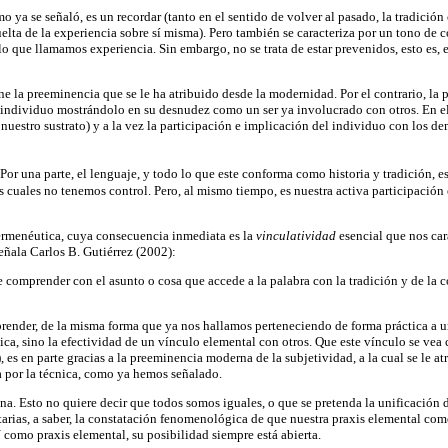
mo ya se señaló, es un recordar (tanto en el sentido de volver al pasado, la tradic
lta de la experiencia sobre sí misma). Pero también se caracteriza por un tono de cor
o que llamamos experiencia. Sin embargo, no se trata de estar prevenidos, esto es, e
ene la preeminencia que se le ha atribuido desde la modernidad. Por el contrario, la
al individuo mostrándolo en su desnudez como un ser ya involucrado con otros. En el
,
nuestro sustrato) y a la vez la participación e implicación del individuo con los dem
 Por una parte, el lenguaje, y todo lo que este conforma como historia y tradición, 
 cuales no tenemos control. Pero, al mismo tiempo, es nuestra activa participación e
 hermenéutica, cuya consecuencia inmediata es la
vinculatividad
esencial que nos car
eñala Carlos B. Gutiérrez (2002):
 comprender con el asunto o cosa que accede a la palabra con la tradición y de la c
render, de la misma forma que ya nos hallamos perteneciendo de forma práctica a u
ca, sino la efectividad de un vínculo elemental con otros. Que este vínculo se vea 
r), es en parte gracias a la preeminencia moderna de la subjetividad, a la cual se le
a por la técnica, como ya hemos señalado.
ana. Esto no quiere decir que todos somos iguales, o que se pretenda la unificación 
itarias, a saber, la constatación fenomenológica de que nuestra praxis elemental com
 como praxis elemental, su posibilidad siempre está abierta.