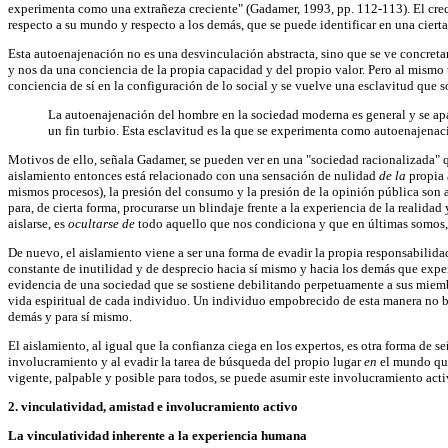
experimenta como una extrañeza creciente" (Gadamer, 1993, pp. 112-113). El cre
respecto a su mundo y respecto a los demás, que se puede identificar en una cierta 
Esta autoenajenación no es una desvinculación abstracta, sino que se ve concret
y nos da una conciencia de la propia capacidad y del propio valor. Pero al mismo t
conciencia de sí en la configuración de lo social y se vuelve una esclavitud que 
La autoenajenación del hombre en la sociedad moderna es general y se apare
un fin turbio. Esta esclavitud es la que se experimenta como autoenajenac
Motivos de ello, señala Gadamer, se pueden ver en una "sociedad racionalizada" qu
aislamiento entonces está relacionado con una sensación de nulidad
de la
propia 
mismos procesos), la presión del consumo y la presión de la opinión pública son a
para, de cierta forma, procurarse un blindaje frente a la experiencia de la realid
aislarse, es
ocultarse de
todo aquello que nos condiciona y que en últimas somos, 
De nuevo, el aislamiento viene a ser una forma de evadir la propia responsabilid
constante de inutilidad y de desprecio hacia sí mismo y hacia los demás que exper
evidencia de una sociedad que se sostiene debilitando perpetuamente a sus miemb
vida espiritual de cada individuo. Un individuo empobrecido de esta manera no bus
demás y para sí mismo.
El aislamiento, al igual que la confianza ciega en los expertos, es otra forma de 
involucramiento y al evadir la tarea de búsqueda del propio lugar
en
el mundo que
vigente, palpable y posible para todos, se puede asumir este involucramiento ac
2. vinculatividad, amistad e involucramiento activo
La vinculatividad inherente a la experiencia humana