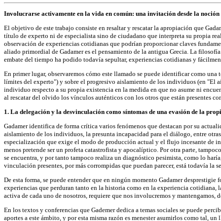
Involucrarse activamente en la vida en común: una invitación desde la noció
El objetivo de este trabajo consiste en resaltar y rescatar la apropiación que Gad
título de experto ni de especialista sino de ciudadano que interpreta su propia re
observación de experiencias cotidianas que podrían proporcionar claves fundamenta
aliado primordial de Gadamer es el pensamiento de la antigua Grecia. La filosofía
embate del tiempo ha podido todavía sepultar, experiencias cotidianas y fácilmen
En primer lugar, observaremos cómo este llamado se puede identificar como una te
límites del experto") y sobre el progresivo aislamiento de los individuos (en "El
individuo respecto a su propia existencia en la medida en que no asume ni encuen
al rescatar del olvido los vínculos auténticos con los otros que están presentes c
1. La delegación y la desvinculación como síntomas de una evasión de la propia
Gadamer identifica de forma crítica varios fenómenos que destacan por su actualid
aislamiento de los individuos, la presunta incapacidad para el diálogo, entre otra
especialización que exige el modo de producción actual y el flujo incesante de i
menos pretende ser un profeta catastrofista y apocalíptico. Por otra parte, tampoco
se encuentra, y por tanto tampoco realiza un diagnóstico pesimista, como lo haría,
vinculación presentes, por más corrompidas que puedan parecer, está todavía la s
De esta forma, se puede entender que en ningún momento Gadamer desprestigie form
experiencias que perduran tanto en la historia como en la experiencia cotidiana, la
activa de cada uno de nosotros, requiere que nos involucremos y mantengamos, des
En los textos y conferencias que Gademer dedica a temas sociales se puede percibir
aportes a este ámbito, y por esta misma razón es menester asumirlos como tal, un