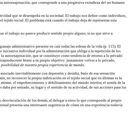
na autoenajenación, que corresponde a una progresiva extrañeza del ser humano
tividad que se desempeña en la sociedad. El trabajo nos define como individuos,
l tejido social. El problema está cuando el trabajo deja de representar esta
e el trabajo no parece producir sentido propio alguno, si no que sirve a
naje administrativo presente en casi todas las esferas de la vida (p. 115). El
de iniciativa individual por la administración que obliga a la repetición de los
de la autoenajenación, que se constituye como tendencia de retorno a lo privado
ntraproducente frente a su propio objetivo: justamente volver a lo privado,
a posibilidad de nuestra propia experiencia de mundo.
 asociado inevitablemente con depresión y desidia, fruto de esa sensación
n, no reconocer la propia imbricación en el tejido social que en últimas es la
 mismo, el empobrecimiento y debilitamiento del mundo interior, el sostén de la
daba por sentado, su lugar y el sentido de su actividad, de sus acciones para los
su desvinculación de los demás, al delegar a otros lo que corresponde al propio
mistad presenta una interesante sugerencia de cómo en una experiencia todavía