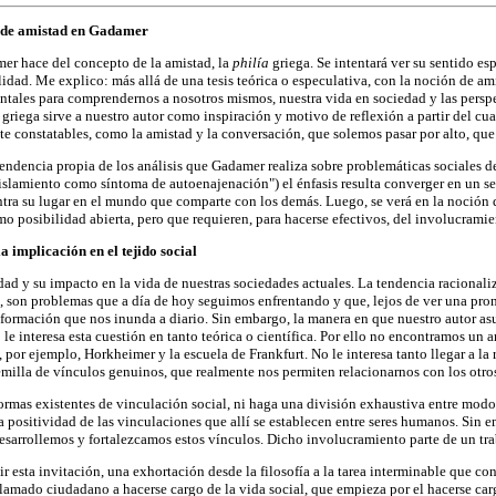
n de amistad en Gadamer
amer hace del concepto de la amistad, la
philía
griega. Se intentará ver su sentido e
alidad. Me explico: más allá de una tesis teórica o especulativa, con la noción de a
les para comprendernos a nosotros mismos, nuestra vida en sociedad y las perspecti
 griega sirve a nuestro autor como inspiración y motivo de reflexión a partir del c
te constatables, como la amistad y la conversación, que solemos pasar por alto, qu
ndencia propia de los análisis que Gadamer realiza sobre problemáticas sociales de
 aislamiento como síntoma de autoenajenación") el énfasis resulta converger en un s
tra su lugar en el mundo que comparte con los demás. Luego, se verá en la noción de
omo posibilidad abierta, pero que requieren, para hacerse efectivos, del involucrami
 implicación en el tejido social
ad y su impacto en la vida de nuestras sociedades actuales. La tendencia racionaliz
s, son problemas que a día de hoy seguimos enfrentando y que, lejos de ver una pront
nformación que nos inunda a diario. Sin embargo, la manera en que nuestro autor asu
 le interesa esta cuestión en tanto teórica o científica. Por ello no encontramos un 
 por ejemplo, Horkheimer y la escuela de Frankfurt. No le interesa tanto llegar a la
emilla de vínculos genuinos, que realmente nos permiten relacionarnos con los otro
as existentes de vinculación social, ni haga una división exhaustiva entre modos au
 positividad de las vinculaciones que allí se establecen entre seres humanos. Sin em
arrollemos y fortalezcamos estos vínculos. Dicho involucramiento parte de un traba
 esta invitación, una exhortación desde la filosofía a la tarea interminable que con
 llamado ciudadano a hacerse cargo de la vida social, que empieza por el hacerse ca