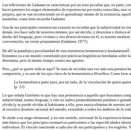
Las reflexiones de Gadamer se caracterizan por un tono peculiar que, en parte, co
hacer patentes los rasgos elementales de experiencias por todos conocidas, una vue
propios, que se van reconociendo en el aprendizaje mismo de la existencia, aquell
asumirlas, como bien recuerda Gadamer.
Una de sus principales insistencias consiste en recordar que la subjetividad no ti
demás, nos hace salir de nosotros mismos, por así decirlo, y descentra o disloca 
dueño del lenguaje, pues vivimos y nos desenvolvemos en él, es nuestro
medium
conversación, no existe propiamente (Gadamer, 1977).
2
De allí la paradójica peculiaridad de esta insistencia hermenéutica fundamental
.
Entramos ya a un mundo constituido por prácticas lingüísticas heredadas sobre las
determina, pero al mismo tiempo somos sus agentes.
Pero, ¿qué se quiere indicar aquí? Se trata de recordar una vez más esta premisa
compresión, y es uno de los ejes clave de la hermenéutica filosófica. Como bien s
La hermenéutica parte pues, por un lado, de la vinculación de quien quiere
(p. 12)
Lo que señala Gutiérrez es que hay una pertenencia a aquello que buscamos comp
subjetividad, somos lenguaje, y este no indica primordialmente palabras o gramáti
olvide (y se puede olvidar al habituarse a ello, pero nunca eliminar de nuestro se
al excesivo dominio racional del mundo, extendido a todos los ámbitos de la vid
Se alude a un rasgo elemental, y en este sentido, universal de la experiencia hum
más básico que los principios normativos particulares o las especificidades ident
individuos. El vínculo trasciende a cada uno de sus participantes y los engloba. Y