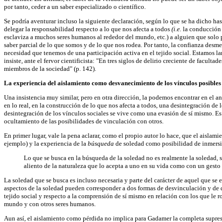
por tanto, ceder a un saber especializado o científico.
Se podría aventurar incluso la siguiente declaración, según lo que se ha dicho ha
delegar la responsabilidad respecto a lo que nos afecta a todos
(i.e.
la conducción 
esclaviza a muchos seres humanos al rededor del mundo, etc.) a alguien que solo 
saber parcial de lo que somos y de lo que nos rodea. Por tanto, la confianza desm
necesidad que tenemos de una participación activa en el tejido social. Estamos lan
insiste, ante el fervor cientificista: "En tres siglos de delirio creciente de f
miembros de la sociedad" (p. 142).
La experiencia del aislamiento como desvanecimiento de los vínculos posibles
Una insistencia muy similar, pero en otra dirección, la podemos encontrar en el a
en lo real, en la construcción de lo que nos afecta a todos, una desintegración d
desintegración de los vínculos sociales se vive como una evasión de sí mismo. Es d
ocultamiento de las posibilidades de vinculación con otros.
En primer lugar, vale la pena aclarar, como el propio autor lo hace, que el aislam
ejemplo) y la experiencia de la
búsqueda
de soledad como posibilidad de inmersi
Lo que se busca en la búsqueda de la soledad no es realmente la soledad, s
aliento de la naturaleza que lo acepta a uno en su vida como con un gesto
La soledad que se busca es incluso necesaria y parte del carácter de aquel que se 
aspectos de la soledad pueden corresponder a dos formas de desvinculación y de dis
tejido social y respecto a la comprensión de sí mismo en relación con los que le r
mundo y con otros seres humanos.
Aun así, el aislamiento como pérdida no implica para Gadamer la completa supres