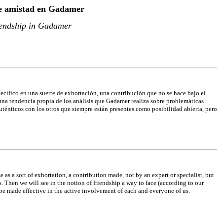
 de amistad en Gadamer
riendship in Gadamer
specífico en una suerte de exhortación, una contribución que no se hace bajo el
 una tendencia propia de los análisis que Gadamer realiza sobre problemáticas
 auténticos con los otros que siempre están presentes como posibilidad abierta, pero
nse as a sort of exhortation, a contribution made, not by an expert or specialist, but
ms. Then we will see in the notion of friendship a way to face (according to our
 be made effective in the active involvement of each and everyone of us.