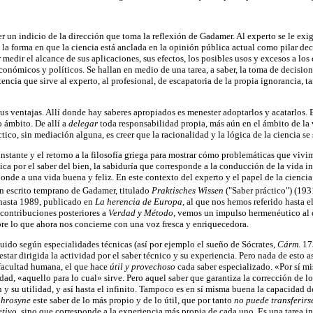
r un indicio de la dirección que toma la reflexión de Gadamer. Al experto se le exi
 la forma en que la ciencia está anclada en la opinión pública actual como pilar dec
medir el alcance de sus aplicaciones, sus efectos, los posibles usos y excesos a lo
conómicos y políticos. Se hallan en medio de una tarea, a saber, la toma de decisio
encia que sirve al experto, al profesional, de escapatoria de la propia ignorancia, 
s ventajas. Allí donde hay saberes apropiados es menester adoptarlos y acatarlos. En
 ámbito. De allí a
delegar
toda responsabilidad propia, más aún en el ámbito de la 
ctico, sin mediación alguna, es creer que la racionalidad y la lógica de la ciencia se
onstante y el retorno a la filosofía griega para mostrar cómo problemáticas que viv
ica por el saber del bien, la sabiduría que corresponde a la conducción de la vida 
nde a una vida buena y feliz. En este contexto del experto y el papel de la ciencia
un escrito temprano de Gadamer, titulado
Praktisches Wissen
("Saber práctico") (193
o hasta 1989, publicado en
La herencia de Europa,
al que nos hemos referido hasta e
s contribuciones posteriores a
Verdad y Método,
vemos un impulso hermenéutico al di
bre lo que ahora nos concierne con una voz fresca y enriquecedora.
ido según especialidades técnicas (así por ejemplo el sueño de Sócrates,
Cárm.
17
tar dirigida la actividad por el saber técnico y su experiencia. Pero nada de esto a
a facultad humana, el que hace
útil y provechoso
cada saber especializado. «Por sí m
ilidad, «aquello para lo cual» sirve. Pero aquel saber que garantiza la corrección de 
ón y su utilidad, y así hasta el infinito. Tampoco es en sí misma buena la capacidad 
phrosyne
este saber de lo más propio y de lo útil, que por tanto
no puede transferir
etivo,
sino que corresponde a la experiencia más propia de cada uno. Es una tarea 