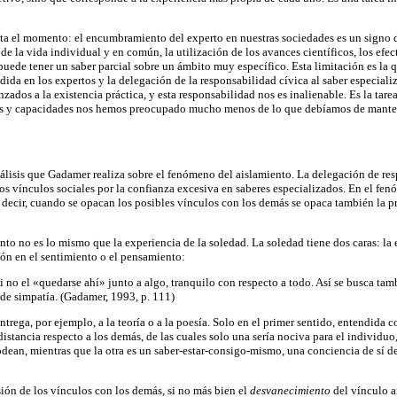
sta el momento: el encumbramiento del experto en nuestras sociedades es un signo de
de la vida individual y en común, la utilización de los avances científicos, los ef
puede tener un saber parcial sobre un ámbito muy específico. Esta limitación es la
edida en los expertos y la delegación de la responsabilidad cívica al saber especia
zados a la existencia práctica, y esta responsabilidad nos es inalienable. Es la tar
acultades y capacidades nos hemos preocupado mucho menos de lo que debíamos de man
nálisis que Gadamer realiza sobre el fenómeno del aislamiento. La delegación de re
e los vínculos sociales por la confianza excesiva en saberes especializados. En el 
ecir, cuando se opacan los posibles vínculos con los demás se opaca también la prop
iento no es lo mismo que la experiencia de la soledad. La soledad tiene dos caras: la
ón en el sentimiento o el pensamiento:
i no el «quedarse ahí» junto a algo, tranquilo con respecto a todo. Así se busca tam
 de simpatía. (Gadamer, 1993, p. 111)
entrega, por ejemplo, a la teoría o a la poesía. Solo en el primer sentido, entendid
tancia respecto a los demás, de las cuales solo una sería nociva para el individuo,
odean, mientras que la otra es un saber-estar-consigo-mismo, una conciencia de sí de
ión de los vínculos con los demás, si no más bien el
desvanecimiento
del vínculo a