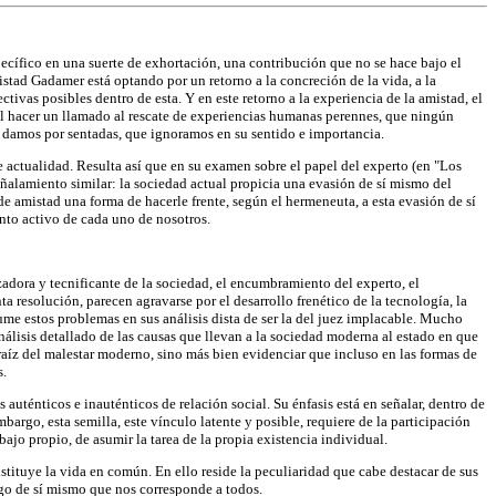
specífico en una suerte de exhortación, una contribución que no se hace bajo el
mistad Gadamer está optando por un retorno a la concreción de la vida, a la
vas posibles dentro de esta. Y en este retorno a la experiencia de la amistad, el
ual hacer un llamado al rescate de experiencias humanas perennes, que ningún
e damos por sentadas, que ignoramos en su sentido e importancia.
 actualidad. Resulta así que en su examen sobre el papel del experto (en "Los
eñalamiento similar: la sociedad actual propicia una evasión de sí mismo del
 amistad una forma de hacerle frente, según el hermeneuta, a esta evasión de sí
ento activo de cada uno de nosotros.
adora y tecnificante de la sociedad, el encumbramiento del experto, el
a resolución, parecen agravarse por el desarrollo frenético de la tecnología, la
me estos problemas en sus análisis dista de ser la del juez implacable. Mucho
análisis detallado de las causas que llevan a la sociedad moderna al estado en que
 raíz del malestar moderno, sino más bien evidenciar que incluso en las formas de
s.
ténticos e inauténticos de relación social. Su énfasis está en señalar, dentro de
bargo, esta semilla, este vínculo latente y posible, requiere de la participación
jo propio, de asumir la tarea de la propia existencia individual.
stituye la vida en común. En ello reside la peculiaridad que cabe destacar de sus
rgo de sí mismo que nos corresponde a todos.