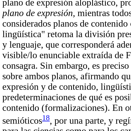
plano de expresión aloplástico, p
plano de expresión,
mientras todos
considerados planos de contenido o
lingüística" retoma la división pr
y lenguaje, que corresponderá ade
visible/lo enunciable extraída de 
consagra. Sin embargo, es preciso 
sobre ambos planos, afirmando que
expresión y de contenido, lingüísti
predeterminaciones de qué es posi
contenido (formalizaciones). En o
18
semióticos
, por una parte, y reg
para las ciencias como para los ca