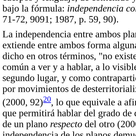
bajo la fórmula:
independencia co
71-72, 9091; 1987, p. 59, 90).
La independencia entre ambos plan
extiende entre ambos forma alguna
dicho en otros términos, "no exis
común a ver y a hablar, a lo visibl
segundo lugar, y como contrapartid
por movimientos de desterritoriali
20
(2000, 92)
, lo que equivale a af
que permitirá hablar del grado de d
de un plano
respecto
del otro (200
independencia de los planos demue