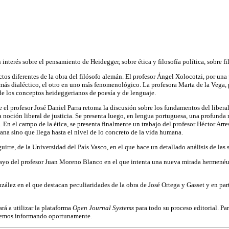
 interés sobre el pensamiento de Heidegger, sobre ética y filosofía política, sobre fi
os diferentes de la obra del filósofo alemán. El profesor Ángel Xolocotzi, por una 
s dialéctico, el otro en uno más fenomenológico. La profesora Marta de la Vega, po
 de los conceptos heideggerianos de poesía y de lenguaje.
de el profesor José Daniel Parra retoma la discusión sobre los fundamentos del liberal
 noción liberal de justicia. Se presenta luego, en lengua portuguesa, una profunda 
En el campo de la ética, se presenta finalmente un trabajo del profesor Héctor Arre
na sino que llega hasta el nivel de lo concreto de la vida humana.
Aguirre, de la Universidad del País Vasco, en el que hace un detallado análisis de la
 ensayo del profesor Juan Moreno Blanco en el que intenta una nueva mirada hermené
zález en el que destacan peculiaridades de la obra de José Ortega y Gasset y en par
rá a utilizar la plataforma
Open Journal Systems
para todo su proceso editorial. Pa
 iremos informando oportunamente.