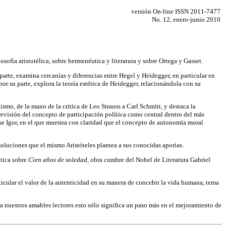
versión On-line ISSN 2011-7477
No. 12, enero-junio 2010
losofía aristotélica, sobre hermenéutica y literatura y sobre Ortega y Gasset.
parte, examina cercanías y diferencias entre Hegel y Heidegger, en particular en
r su parte, explora la teoría estética de Heidegger, relacionándola con su
ismo, de la mano de la crítica de Leo Strauss a Carl Schmitt, y destaca la
revisión del concepto de participación política como central dentro del más
se Igor, en el que muestra con claridad que el concepto de autonomía moral
s soluciones que el mismo Aristóteles plantea a sus conocidas aporías.
utica sobre
Cien años de soledad,
obra cumbre del Nobel de Literatura Gabriel
ticular el valor de la autenticidad en su manera de concebir la vida humana, tema
ra nuestros amables lectores esto sólo significa un paso más en el mejoramiento de