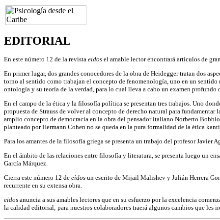
EDITORIAL
En este número 12 de la revista
eidos
el amable lector encontrará artículos de gran
En primer lugar, dos grandes conocedores de la obra de Heidegger tratan dos aspect
torno al sentido como trabajan el concepto de fenomenología, uno en un sentido má
ontología y su teoría de la verdad, para lo cual lleva a cabo un examen profundo
En el campo de la ética y la filosofía política se presentan tres trabajos. Uno don
propuesta de Strauss de volver al concepto de derecho natural para fundamentar la
amplio concepto de democracia en la obra del pensador italiano Norberto Bobbio. 
planteado por Hermann Cohen no se queda en la pura formalidad de la ética kantia
Para los amantes de la filosofía griega se presenta un trabajo del profesor Javier 
En el ámbito de las relaciones entre filosofía y literatura, se presenta luego un
García Márquez.
Cierra este número 12 de
eidos
un escrito de Mijail Malishev y Julián Herrera Gon
recurrente en su extensa obra.
eidos
anuncia a sus amables lectores que en su esfuerzo por la excelencia comenza
la calidad editorial; para nuestros colaboradores traerá algunos cambios que les