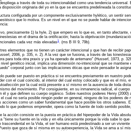
se despliega a través de toda su intencionalidad como una tendencia universal
a disposición originaria del yo en la que se encuentra predelineada la constit
ructura configurada por un componente exclusivamente hylético, un sentir se
inestésico que lo motiva. Es un nivel en el que no se puede hablar de intenci
encia:
vo, precisamente 1) la hyle, 2) que empero es lo que es, en tanto afectante, co
 kinestesias en el drama de la ontificación; hasta la objetivación (mundaniz
1
funcionales cada vez más elevadas
. (ms B III 9, 79b).
 tres elementos que no tienen un carácter intencional y que han de recibir pap
sserl, 2006, p. 335, n. 2). A la vez que se fusiona, a través de las kinestesias
ra para toda otra praxis y ya ha operado de antemano" (Husserl, 1973, p. 328
 nivel genético inicial, implica una dimensión no-intencional que se mantiene
uedo" corporal junto con las implicaciones éticas que este pensador le asigna
o puede ser puesto en práctica si se encuentra previamente en nuestro poder.
der con el cual coincido, al interior del cual estoy colocado y que es el mío,
toafección por la cual está presente a sí mismo en la ausencia de toda dist
ismo del movimiento. Por consiguiente, en su inmanencia radical, el cuerpo 
 él y que definen su cuerpo orgánico. Sobre nuestros poderes Henry (2000) a
in el cual no sería posible ningún poder en general, ninguno de los poderes de
s acciones como un saber fundamental que hace posible los otros saberes. Es
todo lo que podemos emprender, opera como la fuente de todo sentido posible
e la acción consiste en la puesta en práctica del hiperpoder de la Vida absolut
a "tiene su fuente en la vida y en ella únicamente porque la vida sabe lo que
nto trascendental en la Vida, el ser humano está predestinado a ser un viviente
Puesto que goza de sí misma en su autoexperiencia, la Vida se ama a sí mis