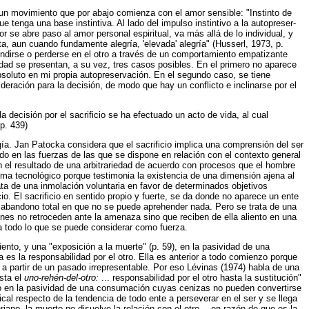
 un movimiento que por abajo comienza con el amor sensible: "Instinto de
tenga una base instintiva. Al lado del impulso instintivo a la autopreser-
or se abre paso al amor personal espiritual, va más allá de lo individual, y
ta, aun cuando fundamente alegría, 'elevada' alegría" (Husserl, 1973, p.
hundirse o perderse en el otro a través de un comportamiento empatizante
idad se presentan, a su vez, tres casos posibles. En el primero no aparece
absoluto en mi propia autopreservación. En el segundo caso, se tiene
ideración para la decisión, de modo que hay un conflicto e inclinarse por el
a decisión por el sacrificio se ha efectuado un acto de vida, al cual
p. 439)
gía. Jan Patocka considera que el sacrificio implica una comprensión del ser
sado en las fuerzas de las que se dispone en relación con el contexto general
en el resultado de una arbitrariedad de acuerdo con procesos que el hombre
ema tecnológico porque testimonia la existencia de una dimensión ajena al
a de una inmolación voluntaria en favor de determinados objetivos
io. El sacrificio en sentido propio y fuerte, se da donde no aparece un ente
un abandono total en que no se puede aprehender nada. Pero se trata de una
enes no retroceden ante la amenaza sino que reciben de ella aliento en una
a todo lo que se puede considerar como fuerza.
nto, y una "exposición a la muerte" (p. 59), en la pasividad de una
a es la responsabilidad por el otro. Ella es anterior a todo comienzo porque
 a partir de un pasado irrepresentable. Por eso Lévinas (1974) habla de una
sta el
uno-rehén-del-otro:
... responsabilidad por el otro hasta la sustitución"
ro en la pasividad de una consumación cuyas cenizas no pueden convertirse
al respecto de la tendencia de todo ente a perseverar en el ser y se llega
geriano, la muerte no disuelve la relación con el otro —en razón de que es la