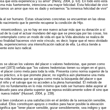
osa que esta experiencia y su amor" (Henry, 2004, p. 63). En todo esto está
ma más fuertemente, intenciona una mayor felicidad. Esta felicidad de vivir
enciamos un amor que nos es dado y extraemos "la inmensa felicidad de vivir"
nada al ser humano. Estas situaciones concretas se encuentran en las obras
o nacimiento que le permite recuperar la condición de Hijo.
ar misericordioso, ya no hay en ese nuevo actuar más que su donación a sí
rtud de la cual el actuar mundano del ego que se preocupa por las cosas, los
 contemplarlo como un modo de vida en que la Vida absoluta se realiza de
o finalidad hacernos vivir este vínculo, es decir, lograr que el nexo olvidado
, experienciemos una intensificación radical de ella. La ética tiende a
ente este lazo radical.
ibles se ubican los valores del placer o valores hedonistas, que ponen como
rl (1973) señala que "los valores hedonistas tienen su origen en el gozo,
e el placer como meta para toda la vida. Presenta como norma superior de la
o práctico, a lo que promete placer, no significa aún plantearse una meta
l una vida humana que se asigna como meta la búsqueda del placer o que
l niño y el salvaje que no acceden a la plena humanidad. El método de
. Esto no fundamenta en lo más mínimo que todo ser humano debe aspirar al
ubsuelo para una planta superior que reposa estáticamente sobre él sino que
nueva índole" (Husserl, 2004, p. 239).
 si bien conducen a una satisfacción en el ámbito de la sensación sensible,
 salud. Ellos constituyen apoyos o medios para hacer posible la elevación
gnifica que "tener placer sensible, gozar sensiblemente, sea indigno y que