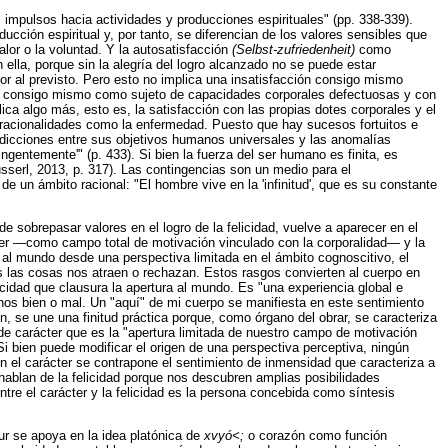
impulsos hacia actividades y producciones espirituales" (pp. 338-339).
ucción espiritual y, por tanto, se diferencian de los valores sensibles que
lor o la voluntad. Y la autosatisfacción
(Selbst-zufriedenheit)
como
 ella, porque sin la alegría del logro alcanzado no se puede estar
ior al previsto. Pero esto no implica una insatisfacción consigo mismo
sino consigo mismo como sujeto de capacidades corporales defectuosas y con
ca algo más, esto es, la satisfacción con las propias dotes corporales y el
 irracionalidades como la enfermedad. Puesto que hay sucesos fortuitos e
ntradicciones entre sus objetivos humanos universales y las anomalías
ngentemente'" (p. 433). Si bien la fuerza del ser humano es finita, es
usserl, 2013, p. 317). Las contingencias son un medio para el
 de un ámbito racional: "El hombre vive en la 'infinitud', que es su constante
 de sobrepasar valores en el logro de la felicidad, vuelve a aparecer en el
ácter —como campo total de motivación vinculado con la corporalidad— y la
e al mundo desde una perspectiva limitada en el ámbito cognoscitivo, el
es las cosas nos atraen o rechazan. Estos rasgos convierten al cuerpo en
cidad que clausura la apertura al mundo. Es "una experiencia global e
rnos bien o mal. Un "aquí" de mi cuerpo se manifiesta en este sentimiento
ón, se une una finitud práctica porque, como órgano del obrar, se caracteriza
 de carácter que es la "apertura limitada de nuestro campo de motivación
Si bien puede modificar el origen de una perspectiva perceptiva, ningún
n el carácter se contrapone el sentimiento de inmensidad que caracteriza a
hablan de la felicidad porque nos descubren amplias posibilidades
entre el carácter y la felicidad es la persona concebida como síntesis
oeur se apoya en la idea platónica de
xvyó<;
o corazón como función