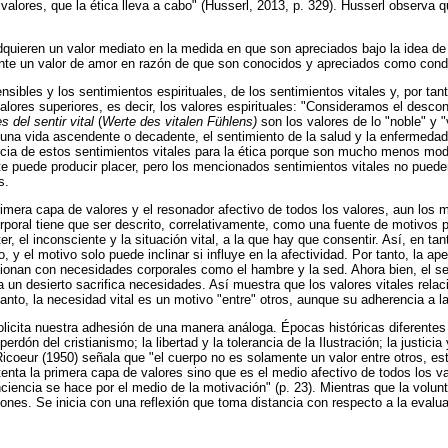
valores, que la ética lleva a cabo" (Husserl, 2013, p. 329). Husserl observa qu
e adquieren un valor mediato en la medida en que son apreciados bajo la idea 
ente un valor de amor en razón de que son conocidos y apreciados como condic
nsibles y los sentimientos espirituales, de los sentimientos vitales y, por tan
os valores superiores, es decir, los valores espirituales: "Consideramos el de
s del sentir vital
(
Werte des vitalen Fühlens)
son los valores de lo "noble" y 
na vida ascendente o decadente, el sentimiento de la salud y la enfermedad, 
ncia de estos sentimientos vitales para la ética porque son mucho menos modif
ante puede producir placer, pero los mencionados sentimientos vitales no pu
s.
rimera capa de valores y el resonador afectivo de todos los valores, aun los m
corporal tiene que ser descrito, correlativamente, como una fuente de motivos pa
r, el inconsciente y la situación vital, a la que hay que consentir. Así, en ta
 y el motivo solo puede inclinar si influye en la afectividad. Por tanto, la ape
lacionan con necesidades corporales como el hambre y la sed. Ahora bien, el 
 un desierto sacrifica necesidades. Así muestra que los valores vitales rela
tanto, la necesidad vital es un motivo "entre" otros, aunque su adherencia a 
olicita nuestra adhesión de una manera análoga. Épocas históricas diferentes
erdón del cristianismo; la libertad y la tolerancia de la Ilustración; la justic
 Ricoeur (1950) señala que "el cuerpo no es solamente un valor entre otros, e
stenta la primera capa de valores sino que es el medio afectivo de todos los v
nciencia se hace por el medio de la motivación" (p. 23). Mientras que la volun
nes. Se inicia con una reflexión que toma distancia con respecto a la evaluac