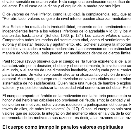
el valor sensible no sea un valor. Esto exige una ponderación específica de 
del amor. Es el caso de la dicha y el orgullo de la madre por sus hijos.
O de valores de nivel inferior, como la utilidad, la complacencia, etc., qu
"Por otro lado, valores de gozo de nivel inferior pueden alcanzar mediatam
Max Scheler ha resaltado la irreductibilidad, respecto de los sentimientos se
independientes frente a los valores inferiores de lo agradable y lo útil y l
sostenidas hasta ahora" (Scheler, 1980, p. 124). Los
valores vitales o valore
Comprenden todos los modos del sentimiento vital, como el sentimiento de u
euforia y malestar, frescura y agotamiento, etc. Scheler subraya la importa
sensibles vinculados a valores hedonistas. La intervención de un estimul
manera de vivir global, solo pueden ser modificados dentro de ciertos límite
Paul Ricoeur (1950) observa que el cuerpo es "la fuente exis-tencial de la p
caracterizado por la decisión, el obrar y el consentimiento, lo involuntario 
el mundo, y el sostén de una dimensión inevitable, configurada por el carácte
para la acción. Un valor solo puede afectar si alcanza la condición de motivo,
corporal. Ante todo, el cuerpo es el revelador de valores vitales que se re
sistemática de no satisfacerlas. Quien hace una huelga de hambre o explora
valores, y es posible rechazar la necesidad vital como razón del obrar. Por 
El cuerpo comparte el ámbito de la motivación con la historia porque esta s
honor y del heroísmo caballeresco provienen del feudalismo; la caridad y el p
convierten en motivos, estos valores requieren la participación del cuerpo.
través de ellos, de todos los valores" (p. 117). O sea: el cuerpo no solo su
valores que se adopte, la integración del momento ético en la vida de la co
se remonta de los motivos a sus razones, es decir, a las razones de las razo
El cuerpo como trampolín para los valores espirituales