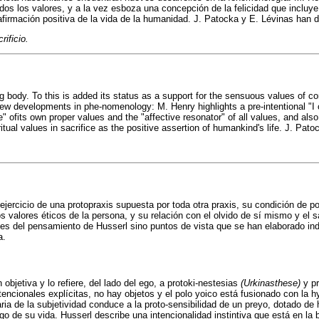
os los valores, y a la vez esboza una concepción de la felicidad que incluye 
a afirmación positiva de la vida de la humanidad. J. Patocka y E. Lévinas han 
rificio.
ing body. To this is added its status as a support for the sensuous values of co
new developments in phe-nomenology: M. Henry highlights a pre-intentional "I 
ce" ofits own proper values and the "affective resonator" of all values, and al
ritual values in sacrifice as the positive assertion of humankind's life. J. Pa
u ejercicio de una protopraxis supuesta por toda otra praxis, su condición de 
s valores éticos de la persona, y su relación con el olvido de sí mismo y el s
ones del pensamiento de Husserl sino puntos de vista que se han elaborado 
a.
 objetiva y lo refiere, del lado del ego, a protoki-nestesias
(Urkinasthese)
y p
ntencionales explícitas, no hay objetos y el polo yoico está fusionado con la h
aria de la subjetividad conduce a la proto-sensibilidad de un preyo, dotado de 
rgo de su vida. Husserl describe una intencionalidad instintiva que está en la 