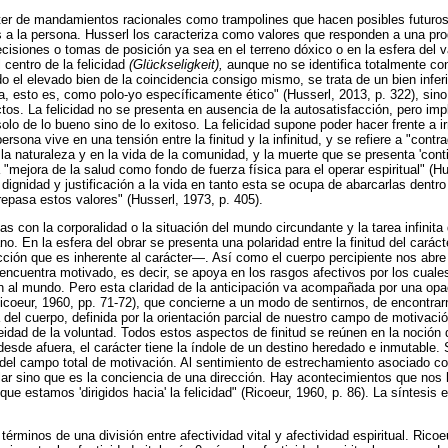
ter de mandamientos racionales como trampolines que hacen posibles futuros 
s a la persona. Husserl los caracteriza como valores que responden a una prod
siones o tomas de posición ya sea en el terreno dóxico o en la esfera del va
 centro de la felicidad
(Glückseligkeit),
aunque no se identifica totalmente con
o el elevado bien de la coincidencia consigo mismo, se trata de un bien infer
cha, esto es, como polo-yo específicamente ético" (Husserl, 2013, p. 322), 
s. La felicidad no se presenta en ausencia de la autosatisfacción, pero impli
olo de lo bueno sino de lo exitoso. La felicidad supone poder hacer frente a
ersona vive en una tensión entre la finitud y la infinitud, y se refiere a "co
la naturaleza y en la vida de la comunidad, y la muerte que se presenta 'conti
"mejora de la salud como fondo de fuerza física para el operar espiritual" (H
 dignidad y justificación a la vida en tanto esta se ocupa de abarcarlas dentro
brepasa estos valores" (Husserl, 1973, p. 405).
das con la corporalidad o la situación del mundo circundante y la tarea infinita
no. En la esfera del obrar se presenta una polaridad entre la finitud del car
rección que es inherente al carácter—. Así como el cuerpo percipiente nos abr
 encuentra motivado, es decir, se apoya en los rasgos afectivos por los cual
n al mundo. Pero esta claridad de la anticipación va acompañada por una opa
Ricoeur, 1960, pp. 71-72), que concierne a un modo de sentirnos, de encontra
a del cuerpo, definida por la orientación parcial de nuestro campo de motivaci
eidad de la voluntad. Todos estos aspectos de finitud se reúnen en la noción
desde afuera, el carácter tiene la índole de un destino heredado e inmutable. 
n del campo total de motivación. Al sentimiento de estrechamiento asociado co
ular sino que es la conciencia de una dirección. Hay acontecimientos que nos 
que estamos 'dirigidos hacia' la felicidad" (Ricoeur, 1960, p. 86). La síntesis 
 términos de una división entre afectividad vital y afectividad espiritual. Ric