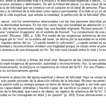
cir, entre la afectividad vital o é;n0uuía y la afectividad espiritual o epcoc
esos aislados y delimitados. De ahí la finitud del placer. La otra clase de t
ía de felicidad que se sintetiza con el carácter en el ideal de persona. Placer
finita y la infinitud de la felicidad como reposo permanente. Escinde al yo en
la vida espiritual, que anhela la totalidad, la perfección de la felicidad" (Ric
y epcoc; son los sentimientos relacionados con las tres pasiones descritas p
a afectividad humana. En los tres casos hay una tonalidad de aberración o d
lá de las expresiones malas hay una bondad originaria. Ricoeur procura "la re
de una "variación imaginaria" en el sentido de Husserl: "La comprensión de un
ocente" (Ricoeur, 1960, p. 128). Por medio de las exigencias auténticas de hu
ngue por lo "mío" en la esfera del tener, se afirma por la autoridad en la esfe
e inquieta dentro del yo: "¿Cuándo tendré lo suficiente?, ¿cuándo estará mi 
ridad y reconocimiento exhiben una fragilidad porque se sitúan entre el principi
y la amenaza de una búsqueda sin fin. No solo está situado entre lo vital y lo es
tensiones cíclicas y finitas del nivel vital. Respecto de las conexiones entre
 triple exigencia de posesión, autoridad y reconocimiento. Así, la sexualid
 Inversamente, la
éniQvyía
se transforma en virtud del 0u^6?. Por eso Platón 
no es exclusivamente genital.
imenta la atracción del épraq espiritual o deseo de felicidad. Aquí se sitúan 
solo puede proceder de la atracción infinita de la felicidad. Ricoeur recuerd
 pasión toda su energía porque un tema de deseo ha llegado a ser todo para é
us capacidades ordinarias y hacerlo capaz de sacrificar su placer y de vivir 
ón de la felicidad, que carece de objeto, en objetos de referencia del 0u^ó?. S
elicidad se ha consagrado en dolor y en 'pasión'" (p. 263). Estas afirmacione