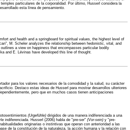
temples particulares de la corporalidad. Por último, Husserl considera la
desarrollado esta línea de pensamiento.
mfort and health and a springboard for spiritual values, the highest level of
can", M. Scheler analyzes the relationship between hedonistic, vital, and
so outlines a view on happiness that encompasses particular bodily
tocka and E. Lévinas have developed this line of thought.
portador para los valores necesarios de la comodidad y la salud, su carácter
acrificio. Destaco estas ideas de Husserl para mostrar desarrollos ulteriores
independientemente, pero que en muchos casos tienen anticipaciones
rotosentimientos
(Urgefühle)
dirigidos de una manera indiferenciada a una
yle indiferenciada. Husserl (2006) habla de "pre-ser"
(Vor-sein)
y "pre-
habitualidades originarias o instintivas que operan con anterioridad a las
base de la constitución de la naturaleza, la acción humana y la relación con