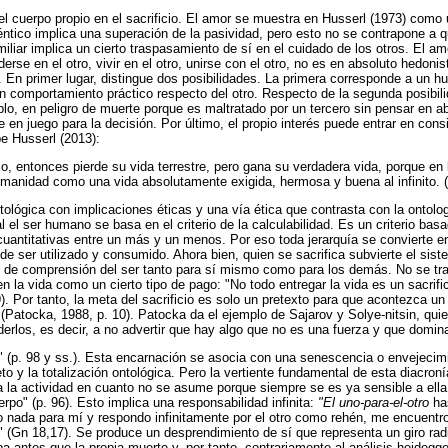
el cuerpo propio en el sacrificio. El amor se muestra en Husserl (1973) como
tico implica una superación de la pasividad, pero esto no se contrapone a que 
miliar implica un cierto traspasamiento de sí en el cuidado de los otros. El am
e en el otro, vivir en el otro, unirse con el otro, no es en absoluto hedonis
. En primer lugar, distingue dos posibilidades. La primera corresponde a un 
un comportamiento práctico respecto del otro. Respecto de la segunda posibil
emplo, en peligro de muerte porque es maltratado por un tercero sin pensar en 
 en juego para la decisión. Por último, el propio interés puede entrar en cons
be Husserl (2013):
o, entonces pierde su vida terrestre, pero gana su verdadera vida, porque en l
umanidad como una vida absolutamente exigida, hermosa y buena al infinito. (
ntológica con implicaciones éticas y una vía ética que contrasta con la ontolo
l el ser humano se basa en el criterio de la calculabilidad. Es un criterio ba
 cuantitativas entre un más y un menos. Por eso toda jerarquía se convierte 
e ser utilizado y consumido. Ahora bien, quien se sacrifica subvierte el sist
 de comprensión del ser tanto para sí mismo como para los demás. No se trat
la vida como un cierto tipo de pago: "No todo entregar la vida es un sacrific
9). Por tanto, la meta del sacrificio es solo un pretexto para que acontezca 
 (Patocka, 1988, p. 10). Patocka da el ejemplo de Sajarov y Solye-nitsin, qui
rlos, es decir, a no advertir que hay algo que no es una fuerza y que domin
" (p. 98 y ss.). Esta encarnación se asocia con una senescencia o envejecimie
o y la totalización ontológica. Pero la vertiente fundamental de esta diacroní
a a la actividad en cuanto no se asume porque siempre se es ya sensible a ella
rpo" (p. 96). Esto implica una responsabilidad infinita:
"El uno-para-el-otro
ha
do nada para mí y respondo infinitamente por el otro como rehén, me encuent
(Gn 18,17). Se produce un desprendimiento de sí que representa un giro radic
cupa antes que la propia muerte y, por tanto, contrariamente al análisis heideg