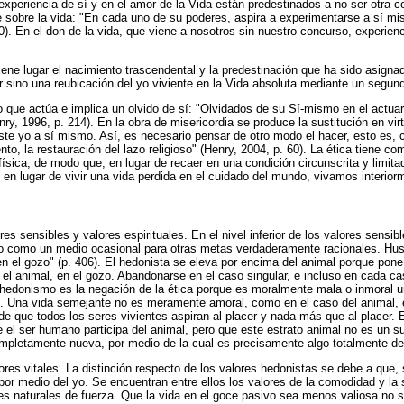
experiencia de sí y en el amor de la Vida están predestinados a no ser otra c
 sobre la vida: "En cada uno de su poderes, aspira a experimentarse a sí mis
. 50). En el don de la vida, que viene a nosotros sin nuestro concurso, experi
tiene lugar el nacimiento trascendental y la predestinación que ha sido asig
 sino una reubicación del yo viviente en la Vida absoluta mediante un segund
ego que actúa e implica un olvido de sí: "Olvidados de su Sí-mismo en el actu
ry, 1996, p. 214). En la obra de misericordia se produce la sustitución en vi
 este yo a sí mismo. Así, es necesario pensar de otro modo el hacer, esto es,
to, la restauración del lazo religioso" (Henry, 2004, p. 60). La ética tiene com
sica, de modo que, en lugar de recaer en una condición circunscrita y limitada
 en lugar de vivir una vida perdida en el cuidado del mundo, vivamos interiorm
ores sensibles y valores espirituales. En el nivel inferior de los valores sens
do como un medio ocasional para otras metas verdaderamente racionales. Husse
 en el gozo" (p. 406). El hedonista se eleva por encima del animal porque pon
l animal, en el gozo. Abandonarse en el caso singular, e incluso en cada cas
 el hedonismo es la negación de la ética porque es moralmente mala o inmora
l. Una vida semejante no es meramente amoral, como en el caso del animal, e
e que todos los seres vivientes aspiran al placer y nada más que al placer
e el ser humano participa del animal, pero que este estrato animal no es un s
mpletamente nueva, por medio de la cual es precisamente algo totalmente de 
ores vitales. La distinción respecto de los valores hedonistas se debe a que,
n por medio del yo. Se encuentran entre ellos los valores de la comodidad y la
es naturales de fuerza. Que la vida en el goce pasivo sea menos valiosa no si