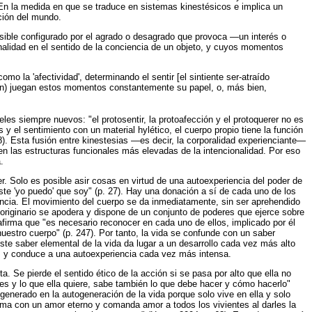
. En la medida en que se traduce en sistemas kinestésicos e implica un
ución del mundo.
nsible configurado por el agrado o desagrado que provoca —un interés o
onalidad en el sentido de la conciencia de un objeto, y cuyos momentos
mo la 'afectividad', determinando el sentir [el sintiente ser-atraído
ación) juegan estos momentos constantemente su papel, o, más bien,
eles siempre nuevos: "el protosentir, la protoafección y el protoquerer no es
 y el sentimiento con un material hylético, el cuerpo propio tiene la función
). Esta fusión entre kinestesias —es decir, la corporalidad experienciante—
 en las estructuras funcionales más elevadas de la intencionalidad. Por eso
.
 Solo es posible asir cosas en virtud de una autoexperiencia del poder de
 este 'yo puedo' que soy" (p. 27). Hay una donación a sí de cada uno de los
ancia. El movimiento del cuerpo se da inmediatamente, sin ser aprehendido
originario se apodera y dispone de un conjunto de poderes que ejerce sobre
firma que "es necesario reconocer en cada uno de ellos, implicado por él
 nuestro cuerpo" (p. 247). Por tanto, la vida se confunde con un saber
te saber elemental de la vida da lugar a un desarrollo cada vez más alto
, y conduce a una autoexperiencia cada vez más intensa.
a. Se pierde el sentido ético de la acción si se pasa por alto que ella no
 es y lo que ella quiere, sabe también lo que debe hacer y cómo hacerlo"
 generado en la autogeneración de la vida porque solo vive en ella y solo
ma con un amor eterno y comanda amor a todos los vivientes al darles la