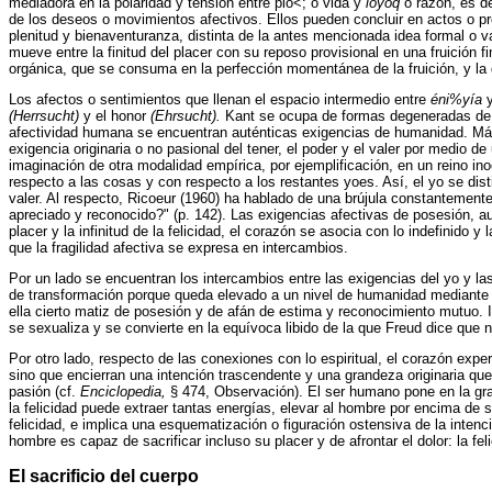
mediadora en la polaridad y tensión entre pio<; o vida y
lóyoq
o razón, es de
de los deseos o movimientos afectivos. Ellos pueden concluir en actos o proc
plenitud y bienaventuranza, distinta de la antes mencionada idea formal o vac
mueve entre la finitud del placer con su reposo provisional en una fruición 
orgánica, que se consuma en la perfección momentánea de la fruición, y la de 
Los afectos o sentimientos que llenan el espacio intermedio entre
éni%yía
(Herrsucht)
y el honor
(Ehrsucht).
Kant se ocupa de formas degeneradas de l
afectividad humana se encuentran auténticas exigencias de humanidad. Más al
exigencia originaria o no pasional del tener, el poder y el valer por medio 
imaginación de otra modalidad empírica, por ejemplificación, en un reino in
respecto a las cosas y con respecto a los restantes yoes. Así, el yo se disti
valer. Al respecto, Ricoeur (1960) ha hablado de una brújula constantement
apreciado y reconocido?" (p. 142). Las exigencias afectivas de posesión, auto
placer y la infinitud de la felicidad, el corazón se asocia con lo indefinido 
que la fragilidad afectiva se expresa en intercambios.
Por un lado se encuentran los intercambios entre las exigencias del yo y las 
de transformación porque queda elevado a un nivel de humanidad mediante la
ella cierto matiz de posesión y de afán de estima y reconocimiento mutuo.
se sexualiza y se convierte en la equívoca libido de la que Freud dice que 
Por otro lado, respecto de las conexiones con lo espiritual, el corazón exper
sino que encierran una intención trascendente y una grandeza originaria que 
pasión (cf.
Enciclopedia,
§ 474, Observación). El ser humano pone en la gran
la felicidad puede extraer tantas energías, elevar al hombre por encima de s
felicidad, e implica una esquematización o figuración ostensiva de la intenci
hombre es capaz de sacrificar incluso su placer y de afrontar el dolor: la f
El sacrificio del cuerpo