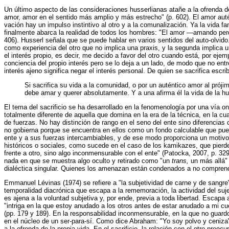
Un último aspecto de las consideraciones husserlianas atañe a la ofrenda d
amor, amor en el sentido más amplio y más estrecho" (p. 602). El amor autén
vación hay un impulso instintivo al otro y a la comunalización. Ya la vida fa
finalmente abarca la realidad de todos los hombres: "El amor —amando perders
406). Husserl señala que se puede hablar en varios sentidos del auto-olvido
como experiencia del otro que no implica una praxis, y la segunda implica 
el interés propio, es decir, me decido a favor del otro cuando está, por ej
conciencia del propio interés pero se lo deja a un lado, de modo que no entre
interés ajeno significa negar el interés personal. De quien se sacrifica escri
Si sacrifica su vida a la comunidad, o por un auténtico amor al prójim
debe amar y querer absolutamente. Y a una afirma él la vida de la h
El tema del sacrificio se ha desarrollado en la fenomenología por una vía o
totalmente diferente de aquella que domina en la era de la técnica, en la cua
de fuerzas. No hay distinción de rango en el seno del ente sino diferencias
no gobierna porque se encuentra en ellos como un fondo calculable que pued
ente y a sus fuerzas intercambiables, y de ese modo proporciona un motivo
históricos o sociales, como sucede en el caso de los kamikazes, que pierden 
frente a otro, sino algo inconmensurable con el ente" (Patocka, 2007, p. 32
nada en que se muestra algo oculto y retirado como "un
trans,
un más allá"
dialéctica singular. Quienes los amenazan están condenados a no comprende
Emmanuel Lévinas (1974) se refiere a "la subjetividad de carne y de sangre
temporalidad diacrónica que escapa a la rememoración, la actividad del sujet
es ajena a la voluntad subjetiva y, por ende, previa a toda libertad. Escap
"intriga en la que estoy anudado a los otros antes de estar anudado a mi cue
(pp. 179 y 189). En la responsabilidad inconmensurable, en la que no guar
en el núcleo de un ser-para-sí. Como dice Abraham: "Yo soy polvo y ceniza" 
a la ofrenda de la propia vida. En el sacrificio, la relación con el otro preo