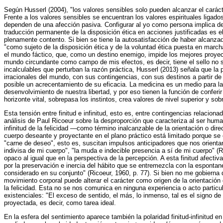
Según Husserl (2004), "los valores sensibles solo pueden alcanzar el carác
Frente a los valores sensibles se encuentran los valores espirituales ligado
dependen de una afección pasiva. Configurar al yo como persona implica deci
traducción permanente de la disposición ética en acciones justificadas es el
plenamente contento. Si bien se tiene la autosatisfacción de haber alcanzad
"como sujeto de la disposición ética y de la voluntad ética puesta en mar
el mundo fáctico, que, como un destino enemigo, impide los mejores proyecto
mundo circundante como campo de mis efectos, es decir, tiene el sello no s
incalculables que perturban la razón práctica, Husserl (2013) señala que la p
irracionales del mundo, con sus contingencias, con sus destinos a partir de 
posible un acrecentamiento de su eficacia. La medicina es un medio para la 
desenvolvimiento de nuestra libertad, y por eso tienen la función de conferir
horizonte vital, sobrepasa los instintos, crea valores de nivel superior y so
Esta tensión entre finitud e infinitud, esto es, entre contingencias relaciona
análisis de Paul Ricoeur sobre la desproporción que caracteriza al ser huma
infinitud de la felicidad —como término inalcanzable de la orientación o di
cuerpo deseante y proyectante en el plano práctico está limitado porque se
"carne de deseo", esto es, suscitan impulsos anticipadores que nos orienta
indivisa de mi cuerpo", "la muda e indecible presencia a sí de mi cuerpo" (
opaco al igual que en la perspectiva de la percepción. A esta finitud afectiv
por la preservación e inercia del hábito que se entremezcla con la espontan
considerado en su conjunto" (Ricoeur, 1960, p. 77). Si bien no me gobierna 
movimiento corporal puede alterar el carácter como origen de la orientació
la felicidad. Esta no se nos comunica en ninguna experiencia o acto partic
existenciales: "El exceso de sentido, el más, lo inmenso, tal es el signo de 
proyectada, es decir, como tarea ideal.
En la esfera del sentimiento aparece también la polaridad finitud-infinitud en