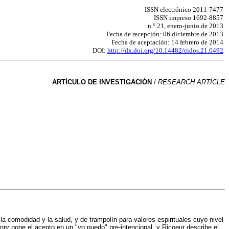
ISSN electrónico 2011-7477
ISSN impreso 1692-8857
n.° 21, enero-junio de 2013
Fecha de recepción: 06 diciembre de 2013
Fecha de aceptación: 14 febrero de 2014
DOI:
http://dx.doi.org/10.14482/eidos.21.6492
ARTÍCULO DE INVESTIGACIÓN
/
RESEARCH ARTICLE
la comodidad y la salud, y de trampolín para valores espirituales cuyo nivel
ry pone el acento en un "yo puedo" pre-intencional, y Ricoeur describe el