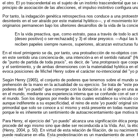
el otro. El yo trascendental es el sujeto de un instinto trascendental que 
principio de asociación de las afecciones, el impulso instintivo configura un
Por tanto, la indagación genética retrospectiva nos conduce a una protoest
desinterés en el ser atraído por este material hylético—, y el movimiento k
originarios permanecen bajo los ulteriores desarrollos de la vida de la conci
En la vida preactiva, que, como estrato, pasa a través de todo lo acti
(deseo positivo) o ser-rechazado] y 3) el obrar preyoico. —Aquí las
reciben papeles siempre nuevos, superiores, alcanzan estructuras 
En el nivel primigenio se da, por tanto, una protoafección de no-objetos con
en este sentido una conciencia-de, una intención-a en el sentido natural" (Hu
de "punto de partida de toda praxis", es decir, de
"una protopraxis
que coope
y el sentimiento, y de ambas dimensiones con la materialidad hylética en el
evoca posiciones de Michel Henry sobre el carácter no-intencional del "yo p
Según Henry (1965), el conjunto de poderes que tenemos sobre el mundo sol
prehensión de la mano en la actualidad de su ejercicio. Se trata de "este po
poderes del "yo puedo" que converge con la donación a sí del ego en una au
en el mundo, mediante una experiencia interna que se confunde con el ser m
el mundo. Son los órganos por medio de los cuales establece su vínculo con
aunque indiferente a su especificidad, el reino de este 'yo puedo' original s
primordial que solo se conoce a sí mismo y está presente en todas nuestra
porque le es inherente un sentimiento de autoacrecentamiento que motiva 
Para Henry, el ejercicio del "yo puedo" alcanza una significación ética porqu
procede del ego mismo sino que debe ser reconducida a la Vida. Así, la étic
(Henry, 2004, p. 50). En virtud de esta relación de filiación, de su nacimie
puede realizarse en ella. Esta predestinación es un mandamiento de amor. 