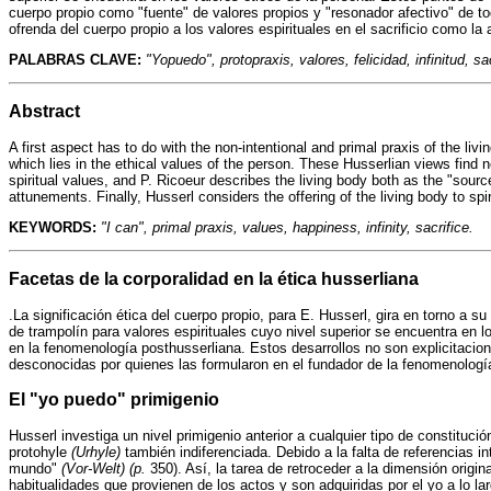
cuerpo propio como "fuente" de valores propios y "resonador afectivo" de tod
ofrenda del cuerpo propio a los valores espirituales en el sacrificio como l
PALABRAS CLAVE:
"Yopuedo", protopraxis, valores, felicidad, infinitud, sac
Abstract
A first aspect has to do with the non-intentional and primal praxis of the liv
which lies in the ethical values of the person. These Husserlian views find 
spiritual values, and P. Ricoeur describes the living body both as the "sour
attunements. Finally, Husserl considers the offering of the living body to spi
KEYWORDS:
"I can", primal praxis, values, happiness, infinity, sacrifice.
Facetas de la corporalidad en la ética husserliana
.La significación ética del cuerpo propio, para E. Husserl, gira en torno a s
de trampolín para valores espirituales cuyo nivel superior se encuentra en lo
en la fenomenología posthusserliana. Estos desarrollos no son explicitaci
desconocidas por quienes las formularon en el fundador de la fenomenologí
El "yo puedo" primigenio
Husserl investiga un nivel primigenio anterior a cualquier tipo de constitución
protohyle
(Urhyle)
también indiferenciada. Debido a la falta de referencias i
mundo"
(Vor-Welt) (p.
350). Así, la tarea de retroceder a la dimensión origin
habitualidades que provienen de los actos y son adquiridas por el yo a lo la