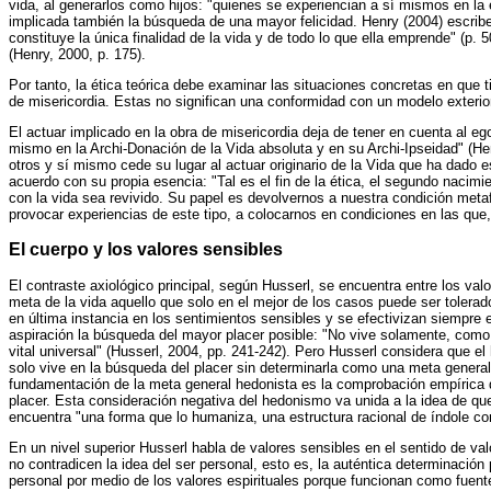
vida, al generarlos como hijos: "quienes se experiencian a sí mismos en la 
implicada también la búsqueda de una mayor felicidad. Henry (2004) escribe
constituye la única finalidad de la vida y de todo lo que ella emprende" (p
(Henry, 2000, p. 175).
Por tanto, la ética teórica debe examinar las situaciones concretas en que 
de misericordia. Estas no significan una conformidad con un modelo exterior
El actuar implicado en la obra de misericordia deja de tener en cuenta al 
mismo en la Archi-Donación de la Vida absoluta y en su Archi-Ipseidad" (Hen
otros y sí mismo cede su lugar al actuar originario de la Vida que ha dado
acuerdo con su propia esencia: "Tal es el fin de la ética, el segundo nacimien
con la vida sea revivido. Su papel es devolvernos a nuestra condición metafí
provocar experiencias de este tipo, a colocarnos en condiciones en las que,
El cuerpo y los valores sensibles
El contraste axiológico principal, según Husserl, se encuentra entre los val
meta de la vida aquello que solo en el mejor de los casos puede ser tolera
en última instancia en los sentimientos sensibles y se efectivizan siempre
aspiración la búsqueda del mayor placer posible: "No vive solamente, como e
vital universal" (Husserl, 2004, pp. 241-242). Pero Husserl considera que
solo vive en la búsqueda del placer sin determinarla como una meta genera
fundamentación de la meta general hedonista es la comprobación empírica d
placer. Esta consideración negativa del hedonismo va unida a la idea de qu
encuentra "una forma que lo humaniza, una estructura racional de índole co
En un nivel superior Husserl habla de valores sensibles en el sentido de val
no contradicen la idea del ser personal, esto es, la auténtica determinació
personal por medio de los valores espirituales porque funcionan como fuent