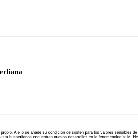
serliana
 propio. A ello se añade su condición de sostén para los valores sensibles de 
 vista husserlianos encuentran nuevos desarrollos en la fenomenología: M. Hen