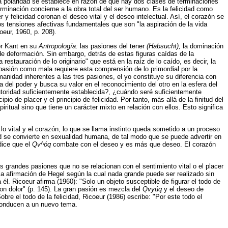
;. La polaridad se establece en razón de que hay dos clases de terminaciones
erminación concierne a la obra total del ser humano. Es la felicidad como
 y felicidad coronan el deseo vital y el deseo intelectual. Así, el corazón se
 dos tensiones afectivas fundamentales que son "la aspiración de la vida
oeur, 1960, p. 208).
or Kant en su
Antropología:
las pasiones del tener
(Habsucht),
la dominación
e deformación. Sin embargo, detrás de estas figuras caídas de la
stauración de lo originario" que está en la raíz de lo caído, es decir, la
a pasión como mala requiere esta comprensión de lo primordial por la
manidad inherentes a las tres pasiones, el yo constituye su diferencia con
ra del poder y busca su valor en el reconocimiento del otro en la esfera del
autoridad suficientemente establecida?, ¿cuándo seré suficientemente
o de placer y el principio de felicidad. Por tanto, más allá de la finitud del
piritual sino que tiene un carácter mixto en relación con ellos. Esto significa
 lo vital y el corazón, lo que se llama instinto queda sometido a un proceso
ad se convierte en sexualidad humana, de tal modo que se puede advertir en
dice que el
Qv^óq
combate con el deseo y es más que deseo. El corazón
las grandes pasiones que no se relacionan con el sentimiento vital o el placer
a la afirmación de Hegel según la cual nada grande puede ser realizado sin
l. Ricoeur afirma (1960): "Solo un objeto susceptible de figurar el todo de
con dolor" (p. 145). La gran pasión es mezcla del
Qvyúq
y el deseo de
obre el todo de la felicidad, Ricoeur (1986) escribe: "Por este todo el
s conducen a un nuevo tema.