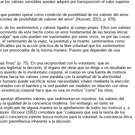
e los valores sensibles pueden adquirir por transposición el valor superior
de que pueden operar como condición de posibilidad de los valores del amor:
iones de posibilidad de valores del amor" (Husserl, 2013, p. 470).
to, de los sentimientos y valores ligados al cuerpo propio. Ellos son valores
sconocimiento de este hecho como un error fundamental de las teorías éticas
"vulgar" que solo pueden ser sustentados por seres vivos, no por las cosas.
el sentimiento de la vejez, la juventud y la muerte, sentimientos como
icables por la acción práctica de la libre voluntad que los sentimientos
eden ser provocados de la misma manera. Puesto que dependen de una
ás finos" (p. 75). En una reciprocidad con lo voluntario, que es
ra legitimar la decisión, el órgano del obrar que se dirige a un resultado en
nto asiento de lo involuntario corporal, el cuerpo es una fuente de motivos
rtura hacia los valores corre paralela con la amplitud de la afectividad
ser humano puede sacrificar estas necesidades vitales mediante la elección
cionados con el hambre y la sed pueden ser medidos en relación con otros
la existencia corporal hace que no sea un motivo "como" los otros.
 aportan diferentes valores que sedimentan en nosotros: los valores del
ia y la igualdad de la conciencia moderna. Sin embargo, en tanto se
stá implicado de alguna manera en la aprehensión de todos los motivos y, a
alores. Ricoeur (1951) considera que "cualquiera que sea la teoría de los
tad o conciencia volente busca motivos para la voluntad, la conciencia ética
ión prerreflexiva inherente a la decisión.