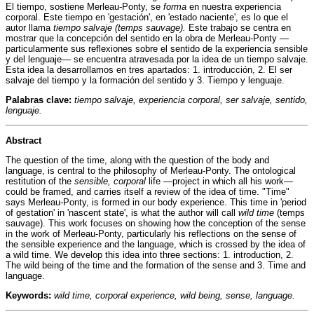
El tiempo, sostiene Merleau-Ponty, se
forma
en nuestra experiencia
corporal. Este tiempo en 'gestación', en 'estado naciente', es lo que el
autor llama
tiempo salvaje (temps sauvage).
Este trabajo se centra en
mostrar que la concepción del sentido en la obra de Merleau-Ponty —
particularmente sus reflexiones sobre el sentido de la experiencia sensible
y del lenguaje— se encuentra atravesada por la idea de un tiempo salvaje.
Esta idea la desarrollamos en tres apartados: 1. introducción, 2. El ser
salvaje del tiempo y la formación del sentido y 3. Tiempo y lenguaje.
Palabras clave:
tiempo salvaje, experiencia corporal, ser salvaje, sentido,
lenguaje.
Abstract
The question of the time, along with the question of the body and
language, is central to the philosophy of Merleau-Ponty. The ontological
restitution of the
sensible, corporal
life —project in which all his work—
could be framed, and carries itself a review of the idea of time. "Time"
says Merleau-Ponty, is formed in our body experience. This time in 'period
of gestation' in 'nascent state', is what the author will call
wild time
(temps
sauvage). This work focuses on showing how the conception of the sense
in the work of Merleau-Ponty, particularly his reflections on the sense of
the sensible experience and the language, which is crossed by the idea of
a wild time. We develop this idea into three sections: 1. introduction, 2.
The wild being of the time and the formation of the sense and 3. Time and
language.
Keywords:
wild time, corporal experience, wild being, sense, language.