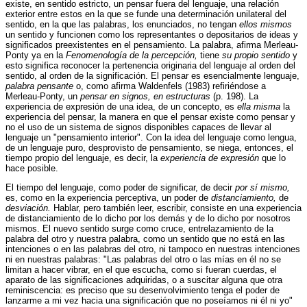
existe, en sentido estricto, un pensar fuera del lenguaje, una relación
exterior entre estos en la que se funde una determinación unilateral del
sentido, en la que las palabras, los enunciados, no tengan
ellos mismos
un sentido y funcionen como los representantes o depositarios de ideas y
significados preexistentes en el pensamiento. La palabra, afirma Merleau-
Ponty ya en la
Fenomenología de la percepción,
tiene
su propio sentido
y
esto significa reconocer la pertenencia originaria del lenguaje al orden del
sentido, al orden de la significación. El pensar es esencialmente lenguaje,
palabra pensante
o, como afirma Waldenfels (1983) refiriéndose a
Merleau-Ponty, un
pensar en signos, en estructuras
(p. 198). La
experiencia de expresión de una idea, de un concepto, es
ella misma
la
experiencia del pensar, la manera en que el pensar existe como pensar y
no el uso de un sistema de signos disponibles capaces de llevar al
lenguaje un "pensamiento interior". Con la idea del lenguaje como lengua,
de un lenguaje puro, desprovisto de pensamiento, se niega, entonces, el
tiempo propio del lenguaje, es decir, la
experiencia de expresión
que lo
hace posible.
El tiempo del lenguaje, como poder de significar, de decir
por sí mismo,
es, como en la experiencia perceptiva, un poder de
distanciamiento,
de
desviación.
Hablar, pero también leer, escribir, consiste en una experiencia
de distanciamiento de lo dicho por los demás y de lo dicho por nosotros
mismos. El nuevo sentido surge como cruce, entrelazamiento de la
palabra del otro y nuestra palabra, como un sentido que no está en las
intenciones o en las palabras del otro, ni tampoco en nuestras intenciones
ni en nuestras palabras: "Las palabras del otro o las mías en él no se
limitan a hacer vibrar, en el que escucha, como si fueran cuerdas, el
aparato de las significaciones adquiridas, o a suscitar alguna que otra
reminiscencia: es preciso que su desenvolvimiento tenga el poder de
lanzarme a mi vez hacia una significación que no poseíamos ni él ni yo"