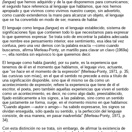
(langue)
que hemos adquirido y de la que disponemos para comunicarnos;
el segundo hace referencia al lenguaje que hablamos, que nos hemos
apropiado y que vivimos como vivimos nuestro cuerpo, sin advertirlo,
como cuando extendemos la mano para alcanzar un objeto, el lenguaje
que se ha convertido en modo de ser, manera de hablar.
El lenguaje como lengua
(langue)
es el lenguaje establecido, sistema de
significaciones fijas que contienen todo lo que necesitamos para expresar
lo que queremos expresar. Se trata solo de encontrar la palabra adecuada
que nombre ese pensamiento interior, ese sentimiento, esa idea tal vez
confusa, pero una vez demos con la palabra exacta —como cuando
buscamos, afirma Merleau-Ponty, un martillo para clavar un clavo (1969a)
—, ella nombra sin equívoco lo que queremos decir.
El lenguaje como habla
(parole),
por su parte, es la experiencia que
tenemos de él en el momento que hablamos, el leguaje vivo, actuante,
que "se
hace
en el momento de la expresión" (Merleau-Ponty, 1971, p. 35;
las cursivas son mías), en el que el sentido no precede a esta a título de
una significación disponible, sino que él mismo se da como un
acontecimiento de expresión; refiere la experiencia que tiene de él el
escritor, el poeta, pero también aquellas experiencias que viven el sentido
como un acontecimiento, es decir, no como algo dado, preestablecido,
fijado estáticamente a los signos, a las palabras, sino como un sentido
que justamente
se forma, surge,
en el momento mismo en que hablamos:
"Cuando alguien —autor o amigo— ha sabido expresarse, los signos se
olvidan enseguida, sólo queda su sentido, y la perfección del lenguaje
consiste, de esa manera, en pasar inadvertida" (Merleau-Ponty, 1971, p.
34).
Con esta distinción no se trata, sin embargo, de afirmar la existencia de