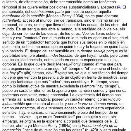
quiasmo, de diferenciación, debe ser entendida como un fenómeno
9
temporal si se quiere evitar posiciones substancialistas y abstractas
. El
ser sensible, del que
hacemos parte
por nuestro cuerpo, aquella
membrana de lo sensible
(Merleau-Ponty, 1964), no es pura apertura
(Offenheit),
acceso al mundo, ser de transición, sino él mismo un ser
temporal, esto es, un ser que lleva el peso de las cosas, de los otros, del
mundo. Es un ser que nos abre al mundo, a la totalidad de lo visible, sin
dejar de ser tiempo de las cosas, de los otros. Veo los libros sobre la
mesa y ese "contacto" con el mundo en la mirada es apertura al ser, en el
sentido de un "contacto" temporal que hunde sus raíces en lo visto y en
quien mira, del mismo modo que en quien toca y lo tocado, en quien habla
y lo hablado. El tiempo del ser sensible es un
tiempo salvaje
porque es la
posibilidad siempre abierta,
indestructible,
de que haya mundo, pero como
una posibilidad anclada, entrelazada en nuestra experiencia sensible,
corporal. Es lo que quiere decir Merleau-Ponty cuando afirma que para
esta experiencia no existe en rigor "el" tiempo o "el" ser, sino el hecho de
que
hay (Es gibt)
tiempo,
hay (Esgibt)
ser, ya que el ser fáctico del tiempo
no tiene que ver con la presencia de un objeto en frente de nosotros, sino
con una facticidad que nos "rodea", nos constituye. El tiempo, vivido
como lo indestructible de nuestra experiencia (siempre "hay tiempo"),
posee un carácter eterno: es la apertura que también somos y que nunca
podremos completar, cerrar, sobrevolar. La experiencia del tiempo nos
enfrenta así a esta paradoja: poseer un carácter eterno, como
vínculo
indestructible
que nos ata al mundo, y ser
a la vez
un
tiempo vivido,
un
tiempo
en
nosotros, al que tenemos acceso solo en nuestra experiencia
sensible. Hay, entonces, un acontecimiento propio del tiempo, de un
tiempo —salvaje— que no es "constituido" por un sujeto y que, sin
embargo, se origina en la experiencia corporal que tenemos de él. El
tiempo, afirma ya Merleau-Ponty (1994a) en la
Fenomenología de la
percepción,
"nace de
mi
relación con las cosas" (p. 420), y esto equivale