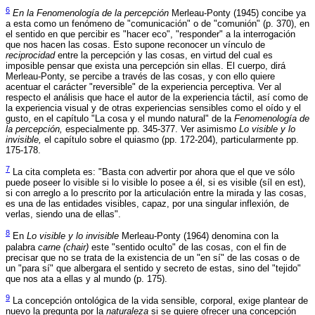
6
En la Fenomenología de la percepción
Merleau-Ponty (1945) concibe ya
a esta como un fenómeno de "comunicación" o de "comunión" (p. 370), en
el sentido en que percibir es "hacer eco", "responder" a la interrogación
que nos hacen las cosas. Esto supone reconocer un vínculo de
reciprocidad
entre la percepción y las cosas, en virtud del cual es
imposible pensar que exista una percepción sin ellas. El cuerpo, dirá
Merleau-Ponty, se percibe a través de las cosas, y con ello quiere
acentuar el carácter "reversible" de la experiencia perceptiva. Ver al
respecto el análisis que hace el autor de la experiencia táctil, así como de
la experiencia visual y de otras experiencias sensibles como el oído y el
gusto, en el capítulo "La cosa y el mundo natural" de la
Fenomenología de
la percepción,
especialmente pp. 345-377. Ver asimismo
Lo visible y lo
invisible,
el capítulo sobre el quiasmo (pp. 172-204), particularmente pp.
175-178.
7
La cita completa es: "Basta con advertir por ahora que el que ve sólo
puede poseer lo visible si lo visible lo posee a él, si es visible (síl en est),
si con arreglo a lo prescrito por la articulación entre la mirada y las cosas,
es una de las entidades visibles, capaz, por una singular inflexión, de
verlas, siendo una de ellas".
8
En
Lo visible y lo invisible
Merleau-Ponty (1964) denomina con la
palabra
carne (chair)
este "sentido oculto" de las cosas, con el fin de
precisar que no se trata de la existencia de un "en sí" de las cosas o de
un "para sí" que albergara el sentido y secreto de estas, sino del "tejido"
que nos ata a ellas y al mundo (p. 175).
9
La concepción ontológica de la vida sensible, corporal, exige plantear de
nuevo la pregunta por la
naturaleza
si se quiere ofrecer una concepción