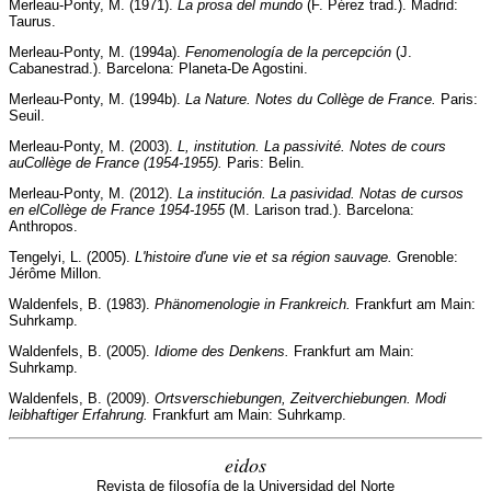
Merleau-Ponty, M. (1971).
La prosa del mundo
(F. Pérez trad.). Madrid:
Taurus.
Merleau-Ponty, M. (1994a).
Fenomenología de la percepción
(J.
Cabanestrad.). Barcelona: Planeta-De Agostini.
Merleau-Ponty, M. (1994b).
La Nature. Notes du Collège de France.
Paris:
Seuil.
Merleau-Ponty, M. (2003).
L, institution. La passivité. Notes de cours
au
Collège de France (1954-1955).
Paris: Belin.
Merleau-Ponty, M. (2012).
La institución. La pasividad. Notas de cursos
en el
Collège de France 1954-1955
(M. Larison trad.). Barcelona:
Anthropos.
Tengelyi, L. (2005).
L'histoire d'une vie et sa région sauvage.
Grenoble:
Jérôme Millon.
Waldenfels, B. (1983).
Phänomenologie in Frankreich.
Frankfurt am Main:
Suhrkamp.
Waldenfels, B. (2005).
Idiome des Denkens.
Frankfurt am Main:
Suhrkamp.
Waldenfels, B. (2009).
Ortsverschiebungen, Zeitverchiebungen. Modi
leibhaftiger Erfahrung.
Frankfurt am Main: Suhrkamp.
eidos
Revista de filosofía de la Universidad del Norte