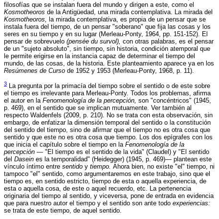
filosofías que se instalan fuera del mundo y dirigen a este, como el
Kosmotheoros
de la Antigüedad, una mirada contemplativa. La mirada del
Kosmotheoros,
la mirada contemplativa, es propia de un pensar que se
instala fuera del tiempo, de un pensar "soberano" que fija las cosas y los
seres en su tiempo y en su lugar (Merleau-Ponty, 1964, pp. 151-152). El
pensar de sobrevuelo
(pensée du survol),
con otras palabras, es el pensar
de un "sujeto absoluto", sin tiempo, sin historia, condición atemporal que
le permite erigirse en la instancia capaz de determinar el tiempo del
mundo, de las cosas, de la historia. Este planteamiento aparece ya en los
Resúmenes de Curso
de 1952 y 1953 (Merleau-Ponty, 1968, p. 11).
3
La pregunta por la primacía del tiempo sobre el sentido o de este sobre
el tiempo es irrelevante para Merleau-Ponty. Todos los problemas, afirma
el autor en la
Fenomenología de la percepción,
son "concéntricos" (1945,
p. 469), en el sentido que se implican mutuamente. Ver también al
respecto Waldenfels (2009, p. 210). No se trata con esta observación, sin
embargo, de enfatizar la dimensión temporal del sentido o la constitución
del sentido del tiempo, sino de afirmar que el tiempo no es otra cosa que
sentido y que este no es otra cosa que tiempo. Los dos epígrafes con los
que inicia el capítulo sobre el tiempo en la
Fenomenología de la
percepción
— "El tiempo es el sentido de la vida" (Claudel) y "El sentido
del
Dasein
es la temporalidad" (Heidegger) (1945, p. 469)— plantean este
vínculo íntimo entre
sentido
y
tiempo.
Ahora bien, no existe "el" tiempo, ni
tampoco "el" sentido, como argumentaremos en este trabajo, sino que el
tiempo es, en sentido estricto, tiempo de esta o aquella experiencia, de
esta o aquella cosa, de este o aquel recuerdo, etc. La pertenencia
originaria del tiempo al sentido, y viceversa, pone de entrada en evidencia
que para nuestro autor el tiempo y el sentido son ante todo
experiencias:
se trata de este tiempo, de aquel sentido.