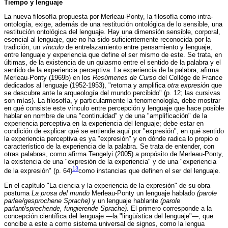
Tiempo y lenguaje
La nueva filosofía propuesta por Merleau-Ponty, la filosofía como intra-
ontología, exige, además de una restitución ontológica de lo sensible, una
restitución ontológica del lenguaje. Hay una dimensión sensible, corporal,
esencial al lenguaje, que no ha sido suficientemente reconocida por la
tradición, un
vínculo
de entrelazamiento entre pensamiento y lenguaje,
entre lenguaje y experiencia que define el ser mismo de este. Se trata, en
últimas, de la existencia de un quiasmo entre el sentido de la palabra y el
sentido de la experiencia perceptiva. La experiencia de la palabra, afirma
Merleau-Ponty (1969b) en los
Resúmenes de Curso
del Collège de France
dedicados al lenguaje (1952-1953), "retoma y amplifica
otra expresión
que
se descubre ante la arqueología del mundo percibido" (p. 12; las cursivas
son mías). La filosofía, y particularmente la fenomenología, debe mostrar
en qué consiste este vínculo entre percepción y lenguaje que hace posible
hablar en nombre de una "continuidad" y de una "amplificación" de la
experiencia perceptiva en la experiencia del lenguaje; debe estar en
condición de explicar qué se entiende aquí por "expresión", en qué sentido
la experiencia perceptiva es ya "expresión" y en dónde radica lo propio o
característico de la experiencia de la palabra. Se trata de entender, con
otras palabras, como afirma Tengelyi (2005) a propósito de Merleau-Ponty,
la existencia de una "expresión de la experiencia" y de una "experiencia
13
de la expresión" (p. 64)
como instancias que definen el ser del lenguaje.
En el capítulo "La ciencia y la experiencia de la expresión" de su obra
postuma
La prosa del mundo
Merleau-Ponty un lenguaje hablado
(parole
parlee/gesprochene Sprache)
y un lenguaje hablante
(parole
parlant/sprechende, fungierende Sprache).
El primero corresponde a la
concepción científica del lenguaje —la "lingüística del lenguaje"—, que
concibe a este a como sistema universal de signos, como la lengua