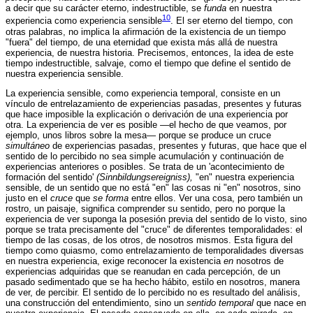
a decir que su carácter eterno, indestructible, se
funda
en nuestra
10
experiencia como experiencia sensible
. El ser eterno del tiempo, con
otras palabras, no implica la afirmación de la existencia de un tiempo
"fuera" del tiempo, de una eternidad que exista más allá de nuestra
experiencia, de nuestra historia. Precisemos, entonces, la idea de este
tiempo indestructible, salvaje, como el tiempo que define el sentido de
nuestra experiencia sensible.
La experiencia sensible, como experiencia temporal, consiste en un
vínculo de entrelazamiento de experiencias pasadas, presentes y futuras
que hace imposible la explicación o derivación de una experiencia por
otra. La experiencia de ver es posible —el hecho de que veamos, por
ejemplo, unos libros sobre la mesa— porque se produce un cruce
simultáneo
de experiencias pasadas, presentes y futuras, que hace que el
sentido de lo percibido no sea simple acumulación y continuación de
experiencias anteriores o posibles. Se trata de un 'acontecimiento de
formación del sentido'
(Sinnbildungsereigniss),
"en" nuestra experiencia
sensible, de un sentido que no está "en" las cosas ni "en" nosotros, sino
justo en el
cruce
que
se forma
entre ellos. Ver una cosa, pero también un
rostro, un paisaje, significa comprender su sentido, pero no porque la
experiencia de ver suponga la posesión previa del sentido de lo visto, sino
porque se trata precisamente del "cruce" de diferentes temporalidades: el
tiempo de las cosas, de los otros, de nosotros mismos. Esta figura del
tiempo como quiasmo, como entrelazamiento de temporalidades diversas
en nuestra experiencia, exige reconocer la existencia
en
nosotros de
experiencias adquiridas que se reanudan en cada percepción, de un
pasado sedimentado que se ha hecho hábito, estilo en nosotros, manera
de ver, de percibir. El sentido de lo percibido no es resultado del análisis,
una construcción del entendimiento, sino un
sentido temporal
que nace en