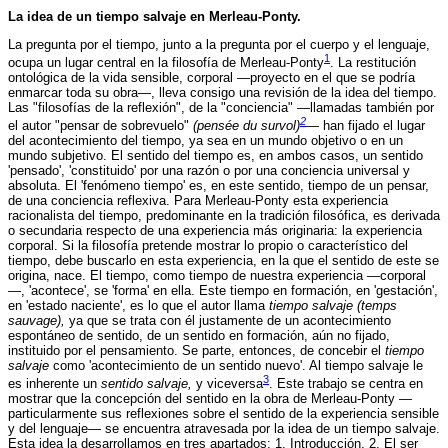
La idea de un tiempo salvaje en Merleau-Ponty.
La pregunta por el tiempo, junto a la pregunta por el cuerpo y el lenguaje,
1
ocupa un lugar central en la filosofía de Merleau-Ponty
. La restitución
ontológica de la vida sensible, corporal —proyecto en el que se podría
enmarcar toda su obra—, lleva consigo una revisión de la idea del tiempo.
Las "filosofías de la reflexión", de la "conciencia" —llamadas también por
2
el autor "pensar de sobrevuelo"
(pensée du survol)
— han fijado el lugar
del acontecimiento del tiempo, ya sea en un mundo objetivo o en un
mundo subjetivo. El sentido del tiempo es, en ambos casos, un sentido
'pensado', 'constituido' por una razón o por una conciencia universal y
absoluta. El 'fenómeno tiempo' es, en este sentido, tiempo de un pensar,
de una conciencia reflexiva. Para Merleau-Ponty esta experiencia
racionalista del tiempo, predominante en la tradición filosófica, es derivada
o secundaria respecto de una experiencia más originaria: la experiencia
corporal. Si la filosofía pretende mostrar lo propio o característico del
tiempo, debe buscarlo en esta experiencia, en la que el sentido de este se
origina, nace. El tiempo, como tiempo de nuestra experiencia —corporal
—, 'acontece', se 'forma' en ella. Este tiempo en formación, en 'gestación',
en 'estado naciente', es lo que el autor llama
tiempo salvaje (temps
sauvage),
ya que se trata con él justamente de un acontecimiento
espontáneo de sentido, de un sentido en formación, aún no fijado,
instituido por el pensamiento. Se parte, entonces, de concebir el
tiempo
salvaje
como 'acontecimiento de un sentido nuevo'. Al tiempo salvaje le
3
es inherente un
sentido salvaje,
y viceversa
. Este trabajo se centra en
mostrar que la concepción del sentido en la obra de Merleau-Ponty —
particularmente sus reflexiones sobre el sentido de la experiencia sensible
y del lenguaje— se encuentra atravesada por la idea de un tiempo salvaje.
Esta idea la desarrollamos en tres apartados: 1. Introducción, 2. El ser