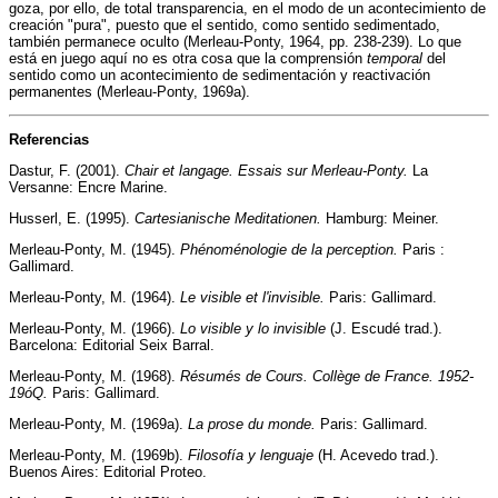
goza, por ello, de total transparencia, en el modo de un acontecimiento de
creación "pura", puesto que el sentido, como sentido sedimentado,
también permanece oculto (Merleau-Ponty, 1964, pp. 238-239). Lo que
está en juego aquí no es otra cosa que la comprensión
temporal
del
sentido como un acontecimiento de sedimentación y reactivación
permanentes (Merleau-Ponty, 1969a).
Referencias
Dastur, F. (2001).
Chair et langage. Essais sur Merleau-Ponty.
La
Versanne: Encre Marine.
Husserl, E. (1995).
Cartesianische Meditationen.
Hamburg: Meiner.
Merleau-Ponty, M. (1945).
Phénoménologie de la perception.
Paris :
Gallimard.
Merleau-Ponty, M. (1964).
Le visible et l'invisible.
Paris: Gallimard.
Merleau-Ponty, M. (1966).
Lo visible y lo invisible
(J. Escudé trad.).
Barcelona: Editorial Seix Barral.
Merleau-Ponty, M. (1968).
Résumés de Cours. Collège de France. 1952-
19óQ.
Paris: Gallimard.
Merleau-Ponty, M. (1969a).
La prose du monde.
Paris: Gallimard.
Merleau-Ponty, M. (1969b).
Filosofía y lenguaje
(H. Acevedo trad.).
Buenos Aires: Editorial Proteo.