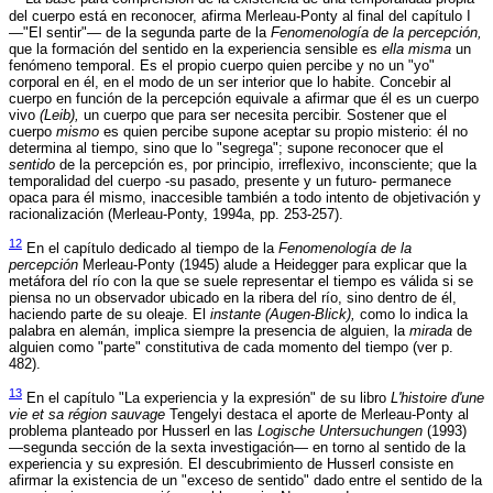
del cuerpo está en reconocer, afirma Merleau-Ponty al final del capítulo I
—"El sentir"— de la segunda parte de la
Fenomenología de la percepción,
que la formación del sentido en la experiencia sensible es
ella misma
un
fenómeno temporal. Es el propio cuerpo quien percibe y no un "yo"
corporal en él, en el modo de un ser interior que lo habite. Concebir al
cuerpo en función de la percepción equivale a afirmar que él es un cuerpo
vivo
(Leib),
un cuerpo que para ser necesita percibir. Sostener que el
cuerpo
mismo
es quien percibe supone aceptar su propio misterio: él no
determina al tiempo, sino que lo "segrega"; supone reconocer que el
sentido
de la percepción es, por principio, irreflexivo, inconsciente; que la
temporalidad del cuerpo -su pasado, presente y un futuro- permanece
opaca para él mismo, inaccesible también a todo intento de objetivación y
racionalización (Merleau-Ponty, 1994a, pp. 253-257).
12
En el capítulo dedicado al tiempo de la
Fenomenología de la
percepción
Merleau-Ponty (1945) alude a Heidegger para explicar que la
metáfora del río con la que se suele representar el tiempo es válida si se
piensa no un observador ubicado en la ribera del río, sino dentro de él,
haciendo parte de su oleaje. El
instante (Augen-Blick),
como lo indica la
palabra en alemán, implica siempre la presencia de alguien, la
mirada
de
alguien como "parte" constitutiva de cada momento del tiempo (ver p.
482).
13
En el capítulo "La experiencia y la expresión" de su libro
L'histoire d'une
vie et sa région sauvage
Tengelyi destaca el aporte de Merleau-Ponty al
problema planteado por Husserl en las
Logische Untersuchungen
(1993)
—segunda sección de la sexta investigación— en torno al sentido de la
experiencia y su expresión. El descubrimiento de Husserl consiste en
afirmar la existencia de un "exceso de sentido" dado entre el sentido de la