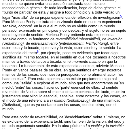
mundo si se quiere evitar una posición abstracta que, incluso
reconociendo la génesis de toda idealización, haga de dicha génesis el
"punto de partida" de esta y asigne a todo principio y a toda verdad un
5
lugar "más allá" de su propia experiencia de reflexión, de investigación
.
Para Merleau-Ponty se trata de un vínculo dado en nuestra experiencia
sensible, corporal,
en la que el mundo no es vivido como un mundo
pensado, expresado en principios y conceptos, y el sujeto no es un sujeto
constituyente de sentido. Merleau-Ponty entiende esta experiencia
sensible
como un fenómeno de
reversibilidad (réversibilité),
de
inversión
(Umkehrung),
de
entrelazamiento (entrelacement; Verflechtung),
entre
quien toca y lo tocado, quien ve y lo visto, quien siente y lo sentido. La
6
experiencia del tacto
, por ejemplo, pone en evidencia que tocar algo
significa así mismo
tocarse,
en el sentido en que nos tocamos a nosotros
mismos a través de la cosa tocada, en el
momento mismo
en que la
tocamos. Lo fundamental de esta experiencia consiste, advierte Merleau-
Ponty en varios pasajes de su obra, en que sentimos emerger nosotros
mismos de las cosas, que nuestra percepción, como afirma el autor, "se
hace en ellas". Para esta experiencia no existe propiamente algo así
como una "salida" a explorar el mundo, sino que nos encontramos ya 'en
medio', 'entre' las cosas, haciendo 'parte' esencial de ellas. El sentido
reversible, de 'vuelta sobre sí mismo' de la experiencia del tacto, muestra
justamente este vínculo esencial, sensible, entre nosotros y las cosas, en
el modo de una referencia
a sí mismo (Selbstbezug),
de una mismidad
(Selbstheit),
que es ya contacto con las cosas, con los otros, con el
mundo.
Pero este poder de reversibilidad, de 'desdoblamiento' sobre sí mismo, no
es exclusivo de la experiencia táctil, sino también de la visión, del oído y
de toda experiencia sensible. En la obra póstuma
Lo visible y lo invisible