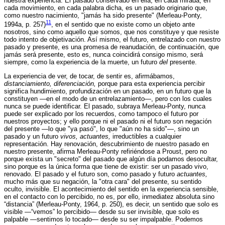
nuestra experiencia. El pasado conservado en ella, en cada mirada, en
cada movimiento, en cada palabra dicha, es un pasado originario que,
como nuestro nacimiento, "jamás ha sido presente" (Merleau-Ponty,
11
1994a, p. 257)
, en el sentido que no existe como un objeto ante
nosotros, sino como aquello que somos, que nos constituye y que resiste
todo intento de objetivación. Así mismo, el futuro, entrelazado con nuestro
pasado y presente, es una promesa de reanudación, de continuación, que
jamás será presente, esto es, nunca coincidirá consigo mismo, será
siempre, como la experiencia de la muerte, un futuro
del
presente.
La experiencia de ver, de tocar, de sentir es, afirmábamos,
distanciamiento, diferenciación,
porque para esta experiencia percibir
significa hundimiento, profundización en un pasado, en un futuro que la
constituyen —en el modo de un entrelazamiento—, pero con los cuales
nunca se puede identificar. El pasado, subraya Merleau-Ponty, nunca
puede ser explicado por los recuerdos, como tampoco el futuro por
nuestros proyectos; y ello porque ni el pasado ni el futuro son negación
del presente —lo que "ya pasó", lo que "aún no ha sido"—, sino un
pasado y un futuro
vivos, actuantes,
irreductibles a cualquier
representación. Hay renovación, descubrimiento de nuestro pasado en
nuestro presente, afirma Merleau-Ponty refiriéndose a Proust, pero no
porque exista un "secreto" del pasado que algún día podamos desocultar,
sino porque es la única forma que tiene de existir: ser un pasado vivo,
renovado. El pasado y el futuro son, como pasado y futuro
actuantes,
mucho más que su negación, la "otra cara" del presente, su sentido
oculto, invisible. El acontecimiento del sentido en la experiencia sensible,
en el contacto con lo percibido, no es, por ello, inmediatez absoluta sino
“distancia” (Merleau-Ponty, 1964, p. 250), es decir, un sentido que solo es
visible —“vemos” lo percibido— desde su ser invisible, que solo es
palpable —sentimos lo tocado— desde su ser impalpable. Podemos