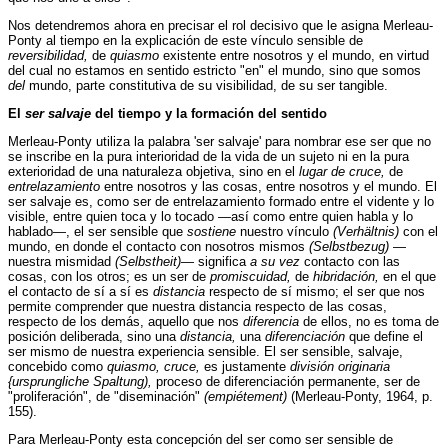
Nos detendremos ahora en precisar el rol decisivo que le asigna Merleau-
Ponty al tiempo en la explicación de este vínculo sensible de
reversibilidad,
de
quiasmo
existente entre nosotros y el mundo, en virtud
del cual no estamos en sentido estricto "en" el mundo, sino que somos
del
mundo, parte constitutiva de su visibilidad, de su ser tangible.
El
ser salvaje
del tiempo y la formación del sentido
Merleau-Ponty utiliza la palabra 'ser salvaje' para nombrar ese ser que no
se inscribe en la pura interioridad de la vida de un sujeto ni en la pura
exterioridad de una naturaleza objetiva, sino en el
lugar de cruce,
de
entrelazamiento
entre nosotros y las cosas, entre nosotros y el mundo. El
ser salvaje es, como ser de entrelazamiento formado entre el vidente y lo
visible, entre quien toca y lo tocado —así como entre quien habla y lo
hablado—, el ser sensible que
sostiene
nuestro vínculo
(Verhältnis)
con el
mundo, en donde el contacto con nosotros mismos
(Selbstbezug)
—
nuestra mismidad
(Selbstheit)
— significa
a su vez
contacto con las
cosas, con los otros; es un ser de
promiscuidad,
de
hibridación,
en el que
el contacto de sí a sí es
distancia
respecto de sí mismo; el ser que nos
permite comprender que nuestra distancia respecto de las cosas,
respecto de los demás, aquello que nos
diferencia
de ellos, no es toma de
posición deliberada, sino una
distancia,
una
diferenciación
que define el
ser mismo de nuestra experiencia sensible. El ser sensible, salvaje,
concebido como
quiasmo, cruce,
es justamente
división originaria
{ursprungliche Spaltung),
proceso de diferenciación permanente, ser de
"proliferación", de "diseminación"
(empiétement)
(Merleau-Ponty, 1964, p.
155).
Para Merleau-Ponty esta concepción del ser como ser sensible de