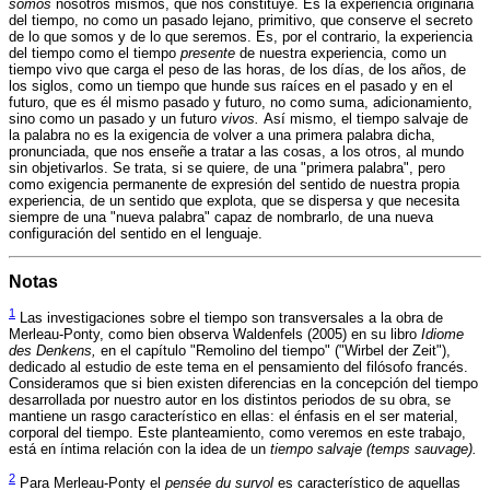
somos
nosotros mismos, que nos constituye. Es la experiencia originaria
del tiempo, no como un pasado lejano, primitivo, que conserve el secreto
de lo que somos y de lo que seremos. Es, por el contrario, la experiencia
del tiempo como el tiempo
presente
de nuestra experiencia, como un
tiempo vivo que carga el peso de las horas, de los días, de los años, de
los siglos, como un tiempo que hunde sus raíces en el pasado y en el
futuro, que es él mismo pasado y futuro, no como suma, adicionamiento,
sino como un pasado y un futuro
vivos.
Así mismo, el tiempo salvaje de
la palabra no es la exigencia de volver a una primera palabra dicha,
pronunciada, que nos enseñe a tratar a las cosas, a los otros, al mundo
sin objetivarlos. Se trata, si se quiere, de una "primera palabra", pero
como exigencia permanente de expresión del sentido de nuestra propia
experiencia, de un sentido que explota, que se dispersa y que necesita
siempre de una "nueva palabra" capaz de nombrarlo, de una nueva
configuración del sentido en el lenguaje.
Notas
1
Las investigaciones sobre el tiempo son transversales a la obra de
Merleau-Ponty, como bien observa Waldenfels (2005) en su libro
Idiome
des Denkens,
en el capítulo "Remolino del tiempo" ("Wirbel der Zeit"),
dedicado al estudio de este tema en el pensamiento del filósofo francés.
Consideramos que si bien existen diferencias en la concepción del tiempo
desarrollada por nuestro autor en los distintos periodos de su obra, se
mantiene un rasgo característico en ellas: el énfasis en el ser material,
corporal del tiempo. Este planteamiento, como veremos en este trabajo,
está en íntima relación con la idea de un
tiempo salvaje (temps sauvage).
2
Para Merleau-Ponty el
pensée du survol
es característico de aquellas