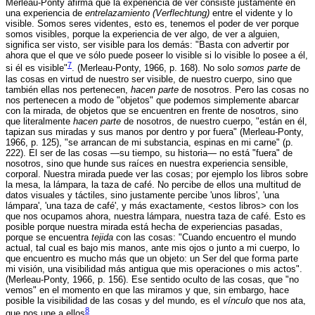
Merleau-Ponty afirma que la experiencia de ver consiste justamente en
una experiencia de
entrelazamiento (Verflechtung)
entre el vidente y lo
visible. Somos seres videntes, esto es, tenemos el poder de ver porque
somos visibles, porque la experiencia de ver algo, de ver a alguien,
significa ser visto, ser visible para los demás: "Basta con advertir por
ahora que el que ve sólo puede poseer lo visible si lo visible lo posee a él,
7
si él es visible"
. (Merleau-Ponty, 1966, p. 168). No solo
somos parte
de
las cosas en virtud de nuestro ser visible, de nuestro cuerpo, sino que
también ellas nos pertenecen,
hacen parte
de nosotros. Pero las cosas no
nos pertenecen a modo de "objetos" que podemos simplemente abarcar
con la mirada, de objetos que se encuentren en frente de nosotros, sino
que literalmente
hacen parte
de nosotros, de nuestro cuerpo, "están en él,
tapizan sus miradas y sus manos por dentro y por fuera" (Merleau-Ponty,
1966, p. 125), "se arrancan de mi substancia, espinas en mi carne" (p.
222). El ser de las cosas —su tiempo, su historia— no está "fuera" de
nosotros, sino que hunde sus raíces en nuestra experiencia sensible,
corporal. Nuestra mirada puede ver las cosas; por ejemplo los libros sobre
la mesa, la lámpara, la taza de café. No percibe de ellos una multitud de
datos visuales y táctiles, sino justamente percibe 'unos libros', 'una
lámpara', 'una taza de café', y más exactamente, <estos libros> con los
que nos ocupamos ahora, nuestra lámpara, nuestra taza de café. Esto es
posible porque nuestra mirada está hecha de experiencias pasadas,
porque se encuentra
tejida
con las cosas: "Cuando encuentro el mundo
actual, tal cual es bajo mis manos, ante mis ojos o junto a mi cuerpo, lo
que encuentro es mucho más que un objeto: un Ser del que forma parte
mi visión, una visibilidad más antigua que mis operaciones o mis actos".
(Merleau-Ponty, 1966, p. 156). Ese sentido oculto de las cosas, que "no
vemos" en el momento en que las miramos y que, sin embargo, hace
posible la visibilidad de las cosas y del mundo, es el
vínculo
que nos ata,
8
que nos une a ellos
.