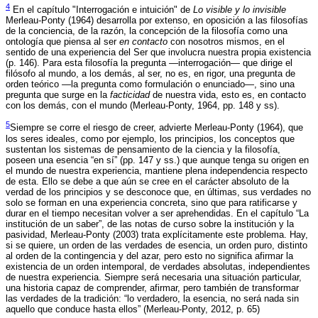
4
En el capítulo "Interrogación e intuición" de
Lo visible y lo invisible
Merleau-Ponty (1964) desarrolla por extenso, en oposición a las filosofías
de la conciencia, de la razón, la concepción de la filosofía como una
ontología que piensa al ser
en contacto
con nosotros mismos, en el
sentido de una experiencia del Ser que involucra nuestra propia existencia
(p. 146). Para esta filosofía la pregunta —interrogación— que dirige el
filósofo al mundo, a los demás, al ser, no es, en rigor, una pregunta de
orden teórico —la pregunta como formulación o enunciado—, sino una
pregunta que surge en la
facticidad
de nuestra vida, esto es, en contacto
con los demás, con el mundo (Merleau-Ponty, 1964, pp. 148 y ss).
5
Siempre se corre el riesgo de creer, advierte Merleau-Ponty (1964), que
los seres ideales, como por ejemplo, los principios, los conceptos que
sustentan los sistemas de pensamiento de la ciencia y la filosofía,
poseen una esencia “en sí” (pp. 147 y ss.) que aunque tenga su origen en
el mundo de nuestra experiencia, mantiene plena independencia respecto
de esta. Ello se debe a que aún se cree en el carácter absoluto de la
verdad de los principios y se desconoce que, en últimas, sus verdades no
solo se forman en una experiencia concreta, sino que para ratificarse y
durar en el tiempo necesitan volver a ser aprehendidas. En el capítulo “La
institución de un saber”, de las notas de curso sobre la institución y la
pasividad, Merleau-Ponty (2003) trata explícitamente este problema. Hay,
si se quiere, un orden de las verdades de esencia, un orden puro, distinto
al orden de la contingencia y del azar, pero esto no significa afirmar la
existencia de un orden intemporal, de verdades absolutas, independientes
de nuestra experiencia. Siempre será necesaria una situación particular,
una historia capaz de comprender, afirmar, pero también de transformar
las verdades de la tradición: “lo verdadero, la esencia, no será nada sin
aquello que conduce hasta ellos” (Merleau-Ponty, 2012, p. 65)