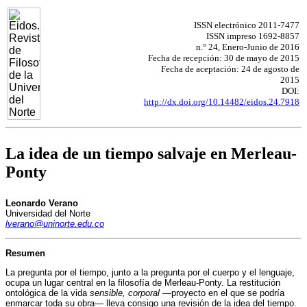
ISSN electrónico 2011-7477
ISSN impreso 1692-8857
n.° 24, Enero-Junio de 2016
Fecha de recepción: 30 de mayo de 2015
Fecha de aceptación: 24 de agosto de
2015
DOI:
http://dx.doi.org/10.14482/eidos.24.7918
La idea de un tiempo salvaje en Merleau-
Ponty
Leonardo Verano
Universidad del Norte
lverano@uninorte.edu.co
Resumen
La pregunta por el tiempo, junto a la pregunta por el cuerpo y el lenguaje,
ocupa un lugar central en la filosofía de Merleau-Ponty. La restitución
ontológica de la vida
sensible, corporal
—proyecto en el que se podría
enmarcar toda su obra— lleva consigo una revisión de la idea del tiempo.