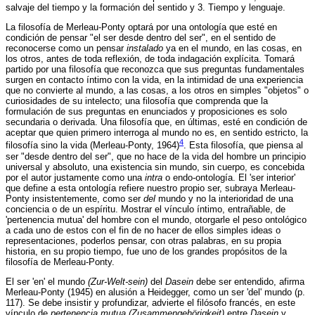
salvaje del tiempo y la formación del sentido y 3. Tiempo y lenguaje.
La filosofía de Merleau-Ponty optará por una ontología que esté en
condición de pensar "el ser desde dentro del ser", en el sentido de
reconocerse como un pensar
instalado
ya en el mundo, en las cosas, en
los otros, antes de toda reflexión, de toda indagación explícita. Tomará
partido por una filosofía que reconozca que sus preguntas fundamentales
surgen en contacto íntimo con la vida, en la intimidad de una experiencia
que no convierte al mundo, a las cosas, a los otros en simples "objetos" o
curiosidades de su intelecto; una filosofía que comprenda que la
formulación de sus preguntas en enunciados y proposiciones es solo
secundaria o derivada. Una filosofía que, en últimas, esté en condición de
aceptar que quien primero interroga al mundo no es, en sentido estricto, la
4
filosofía sino la vida (Merleau-Ponty, 1964)
. Esta filosofía, que piensa al
ser "desde dentro del ser", que no hace de la vida del hombre un principio
universal y absoluto, una existencia sin mundo, sin cuerpo, es concebida
por el autor justamente como una
intra
o endo-ontología. El 'ser interior'
que define a esta ontología refiere nuestro propio ser, subraya Merleau-
Ponty insistentemente, como ser
del
mundo y no la interioridad de una
conciencia o de un espíritu. Mostrar el vínculo íntimo, entrañable, de
'pertenencia mutua' del hombre con el mundo, otorgarle el peso ontológico
a cada uno de estos con el fin de no hacer de ellos simples ideas o
representaciones, poderlos pensar, con otras palabras, en su propia
historia, en su propio tiempo, fue uno de los grandes propósitos de la
filosofía de Merleau-Ponty.
El ser 'en' el mundo
(Zur-Welt-sein)
del
Dasein
debe ser entendido, afirma
Merleau-Ponty (1945) en alusión a Heidegger, como un ser 'del' mundo (p.
117). Se debe insistir y profundizar, advierte el filósofo francés, en este
vínculo de
pertenencia mutua (Zusammengehörigkeit)
entre
Dasein
y