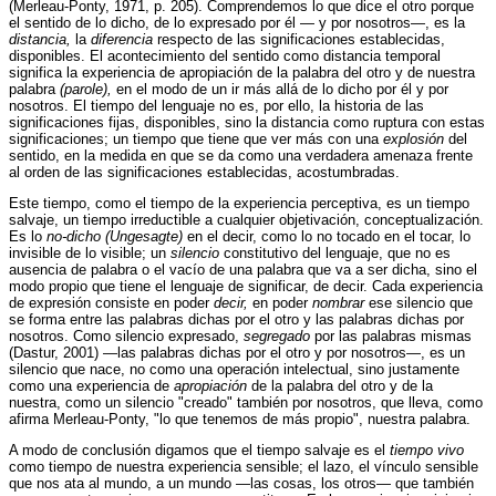
(Merleau-Ponty, 1971, p. 205). Comprendemos lo que dice el otro porque
el sentido de lo dicho, de lo expresado por él — y por nosotros—, es la
distancia,
la
diferencia
respecto de las significaciones establecidas,
disponibles. El acontecimiento del sentido como distancia temporal
significa la experiencia de apropiación de la palabra del otro y de nuestra
palabra
(parole),
en el modo de un ir más allá de lo dicho por él y por
nosotros. El tiempo del lenguaje no es, por ello, la historia de las
significaciones fijas, disponibles, sino la distancia como ruptura con estas
significaciones; un tiempo que tiene que ver más con una
explosión
del
sentido, en la medida en que se da como una verdadera amenaza frente
al orden de las significaciones establecidas, acostumbradas.
Este tiempo, como el tiempo de la experiencia perceptiva, es un tiempo
salvaje, un tiempo irreductible a cualquier objetivación, conceptualización.
Es lo
no-dicho (Ungesagte)
en el decir, como lo no tocado en el tocar, lo
invisible de lo visible; un
silencio
constitutivo del lenguaje, que no es
ausencia de palabra o el vacío de una palabra que va a ser dicha, sino el
modo propio que tiene el lenguaje de significar, de decir. Cada experiencia
de expresión consiste en poder
decir,
en poder
nombrar
ese silencio que
se forma entre las palabras dichas por el otro y las palabras dichas por
nosotros. Como silencio expresado,
segregado
por las palabras mismas
(Dastur, 2001) —las palabras dichas por el otro y por nosotros—, es un
silencio que nace, no como una operación intelectual, sino justamente
como una experiencia de
apropiación
de la palabra del otro y de la
nuestra, como un silencio "creado" también por nosotros, que lleva, como
afirma Merleau-Ponty, "lo que tenemos de más propio", nuestra palabra.
A modo de conclusión digamos que el tiempo salvaje es el
tiempo vivo
como tiempo de nuestra experiencia sensible; el lazo, el vínculo sensible
que nos ata al mundo, a un mundo —las cosas, los otros— que también