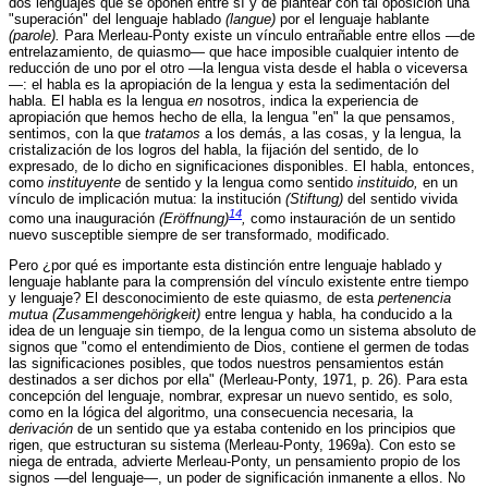
dos lenguajes que se oponen entre sí y de plantear con tal oposición una
"superación" del lenguaje hablado
(langue)
por el lenguaje hablante
(parole).
Para Merleau-Ponty existe un vínculo entrañable entre ellos —de
entrelazamiento, de quiasmo— que hace imposible cualquier intento de
reducción de uno por el otro —la lengua vista desde el habla o viceversa
—: el habla es la apropiación de la lengua y esta la sedimentación del
habla. El habla es la lengua
en
nosotros, indica la experiencia de
apropiación que hemos hecho de ella, la lengua "en" la que pensamos,
sentimos, con la que
tratamos
a los demás, a las cosas, y la lengua, la
cristalización de los logros del habla, la fijación del sentido, de lo
expresado, de lo dicho en significaciones disponibles. El habla, entonces,
como
instituyente
de sentido y la lengua como sentido
instituido,
en un
vínculo de implicación mutua: la institución
(Stiftung)
del sentido vivida
14
como una inauguración
(Eröffnung)
,
como instauración de un sentido
nuevo susceptible siempre de ser transformado, modificado.
Pero ¿por qué es importante esta distinción entre lenguaje hablado y
lenguaje hablante para la comprensión del vínculo existente entre tiempo
y lenguaje? El desconocimiento de este quiasmo, de esta
pertenencia
mutua (Zusammengehörigkeit)
entre lengua y habla, ha conducido a la
idea de un lenguaje sin tiempo, de la lengua como un sistema absoluto de
signos que "como el entendimiento de Dios, contiene el germen de todas
las significaciones posibles, que todos nuestros pensamientos están
destinados a ser dichos por ella" (Merleau-Ponty, 1971, p. 26). Para esta
concepción del lenguaje, nombrar, expresar un nuevo sentido, es solo,
como en la lógica del algoritmo, una consecuencia necesaria, la
derivación
de un sentido que ya estaba contenido en los principios que
rigen, que estructuran su sistema (Merleau-Ponty, 1969a). Con esto se
niega de entrada, advierte Merleau-Ponty, un pensamiento propio de los
signos —del lenguaje—, un poder de significación inmanente a ellos. No