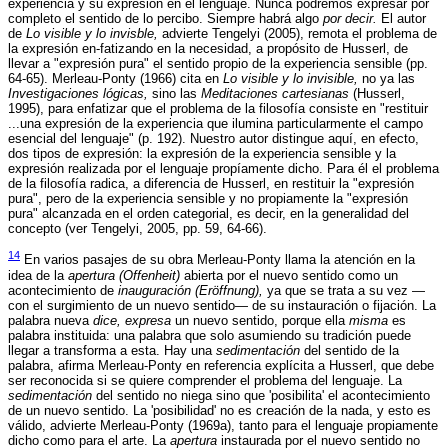
experiencia y su expresión en el lenguaje. Nunca podremos expresar por
completo el sentido de lo percibo. Siempre habrá algo
por decir.
El autor
de
Lo visible y lo invisble,
advierte Tengelyi (2005), remota el problema de
la expresión en-fatizando en la necesidad, a propósito de Husserl, de
llevar a "expresión pura" el sentido propio de la experiencia sensible (pp.
64-65). Merleau-Ponty (1966) cita en
Lo visible y lo invisible,
no ya las
Investigaciones lógicas,
sino las
Meditaciones cartesianas
(Husserl,
1995), para enfatizar que el problema de la filosofía consiste en "restituir
...una expresión de la experiencia que ilumina particularmente el campo
esencial del lenguaje" (p. 192). Nuestro autor distingue aquí, en efecto,
dos tipos de expresión: la expresión de la experiencia sensible y la
expresión realizada por el lenguaje propíamente dicho. Para él el problema
de la filosofía radica, a diferencia de Husserl, en restituir la "expresión
pura", pero de la experiencia sensible y no propiamente la "expresión
pura" alcanzada en el orden categorial, es decir, en la generalidad del
concepto (ver Tengelyi, 2005, pp. 59, 64-66).
14
En varios pasajes de su obra Merleau-Ponty llama la atención en la
idea de la
apertura (Offenheit)
abierta por el nuevo sentido como un
acontecimiento de
inauguración (Eröffnung),
ya que se trata a su vez —
con el surgimiento de un nuevo sentido— de su instauración o fijación. La
palabra nueva
dice, expresa
un nuevo sentido, porque ella
misma
es
palabra instituida: una palabra que solo asumiendo su tradición puede
llegar a transforma a esta. Hay una
sedimentación
del sentido de la
palabra, afirma Merleau-Ponty en referencia explícita a Husserl, que debe
ser reconocida si se quiere comprender el problema del lenguaje. La
sedimentación
del sentido no niega sino que 'posibilita' el acontecimiento
de un nuevo sentido. La 'posibilidad' no es creación de la nada, y esto es
válido, advierte Merleau-Ponty (1969a), tanto para el lenguaje propiamente
dicho como para el arte. La
apertura
instaurada por el nuevo sentido no