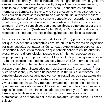
evocar un recuerdo y tener lo evocado en su lugar, en su tiempo, y no una
simple imagen o representación de él, porque lo evocado —aquel olor,
aquella calle, aquel amigo, aquella música— conserva en nuestra
memoria su tiempo, su historia, y lo conserva como el reverso, como la
otra cara de nuestro acto explícito de evocación. De la misma manera
debe entenderse el olvido, no como lo contrario del recuerdo, sino como
su otra cara, como un recuerdo que ha perdido su distancia, su espesor
temporal; el olvido concebido, con otras palabras, como una experiencia
de “desdiferenciación”(Merleau-Ponty, 1964, p. 250), en el modo de un
recuerdo presente que no puede distinguirse de experiencias pasadas.
Esta concepción del sentido como distancia
(écart)
permite comprender
por qué la experiencia perceptiva consiste en un movimiento de
explosión
por
diseminación,
por
germinación.
En cada experiencia perceptiva
nace
un sentido nuevo, en la medida en que percibir consiste en instaurar un
presente como diferenciación respecto de sí mismo: respecto de su
propio pasado y de su propio futuro. El presente lleva consigo su pasado,
su futuro, precisamente como pasado y futuro
vividos,
como un pasado
"tal como fue" y un futuro "tal como será"
para nosotros,
esto es, un
12
pasado y un futuro atravesados por nuestra mirada
(Augen-Blick)
,
por
nuestro presente, y no como un pasado y un futuro "en sí mismos". La
experiencia perceptiva tiene que ver con un estallido, con una explosión,
pero no por ser destrucción, instauración del caos, sino porque ella es
vivida como continuación y ruptura permanentes, como una experiencia
que para ser necesita
hacerse.
El sentido como acontecimiento es esta
explosión, esta dispersión del pasado, del presente y del futuro, de un
tiempo que también somos nosotros mismos, que no es pura
atomización, sino modo de ser, sentido actuante,
en formación
—sentido
salvaje—.