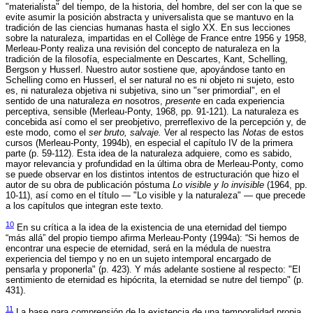
"materialista" del tiempo, de la historia, del hombre, del ser con la que se
evite asumir la posición abstracta y universalista que se mantuvo en la
tradición de las ciencias humanas hasta el siglo XX. En sus lecciones
sobre la naturaleza, impartidas en el Collège de France entre 1956 y 1958,
Merleau-Ponty realiza una revisión del concepto de naturaleza en la
tradición de la filosofía, especialmente en Descartes, Kant, Schelling,
Bergson y Husserl. Nuestro autor sostiene que, apoyándose tanto en
Schelling como en Husserl, el ser natural no es ni objeto ni sujeto, esto
es, ni naturaleza objetiva ni subjetiva, sino un "ser primordial", en el
sentido de una naturaleza
en
nosotros,
presente
en cada experiencia
perceptiva, sensible (Merleau-Ponty, 1968, pp. 91-121). La naturaleza es
concebida así como el ser preobjetivo, prerreflexivo de la percepción y, de
este modo, como el
ser bruto, salvaje.
Ver al respecto las
Notas
de estos
cursos (Merleau-Ponty, 1994b), en especial el capítulo IV de la primera
parte (p. 59-112). Esta idea de la naturaleza adquiere, como es sabido,
mayor relevancia y profundidad en la última obra de Merleau-Ponty, como
se puede observar en los distintos intentos de estructuración que hizo el
autor de su obra de publicación póstuma
Lo visible y lo invisible
(1964, pp.
10-11), así como en el título — "Lo visible y la naturaleza" — que precede
a los capítulos que integran este texto.
10
En su crítica a la idea de la existencia de una eternidad del tiempo
“más allá” del propio tiempo afirma Merleau-Ponty (1994a): “Si hemos de
encontrar una especie de eternidad, será en la médula de nuestra
experiencia del tiempo y no en un sujeto intemporal encargado de
pensarla y proponerla" (p. 423). Y más adelante sostiene al respecto: "El
sentimiento de eternidad es hipócrita, la eternidad se nutre del tiempo" (p.
431).
11
La base para comprensión de la existencia de una temporalidad propia