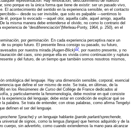
 cualquier representación. Hay renovación, descubrimiento de nuestro
 sino porque es la única forma que tiene de existir: ser un pasado vivo,
e. El acontecimiento del sentido en la experiencia sensible, en el contacto
lo percibido— desde su ser invisible, que solo es palpable —sentimos lo
 él, porque lo evocado —aquel olor, aquella calle, aquel amigo, aquella
 De la misma manera debe entenderse el olvido, no como lo contrario del
experiencia de “desdiferenciación”(Merleau-Ponty, 1964, p. 250), en el
seminación,
por
germinación.
En cada experiencia perceptiva
nace
un
de su propio futuro. El presente lleva consigo su pasado, su futuro,
12
travesados por nuestra mirada
(Augen-Blick)
,
por nuestro presente, y no
tauración del caos, sino porque ella es vivida como continuación y ruptura
 presente y del futuro, de un tiempo que también somos nosotros mismos,
ción ontológica del lenguaje. Hay una dimensión sensible, corporal, esencial
riencia que define el ser mismo de este. Se trata, en últimas, de la
69b) en los
Resúmenes de Curso
del Collège de France dedicados al
osofía, y particularmente la fenomenología, debe mostrar en qué consiste
 la experiencia del lenguaje; debe estar en condición de explicar qué se
e la palabra. Se trata de entender, con otras palabras, como afirma Tengelyi
ue definen el ser del lenguaje.
esprochene Sprache)
y un lenguaje hablante
(parole parlant/sprechende,
ma universal de signos, como la lengua
(langue)
que hemos adquirido y de la
o cuerpo, sin advertirlo, como cuando extendemos la mano para alcanzar