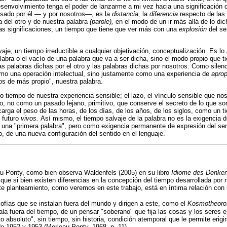
esenvolvimiento tenga el poder de lanzarme a mi vez hacia una significación 
resado por él — y por nosotros—, es la
distancia,
la
diferencia
respecto de las 
a del otro y de nuestra palabra
(parole),
en el modo de un ir más allá de lo dich
stas significaciones; un tiempo que tiene que ver más con una
explosión
del s
aje, un tiempo irreductible a cualquier objetivación, conceptualización. Es lo
labra o el vacío de una palabra que va a ser dicha, sino el modo propio que ti
as palabras dichas por el otro y las palabras dichas por nosotros. Como sile
como una operación intelectual, sino justamente como una experiencia de
apro
os de más propio", nuestra palabra.
 tiempo de nuestra experiencia sensible; el lazo, el vínculo sensible que 
o, no como un pasado lejano, primitivo, que conserve el secreto de lo que som
arga el peso de las horas, de los días, de los años, de los siglos, como un 
 futuro
vivos.
Así mismo, el tiempo salvaje de la palabra no es la exigencia d
 de una "primera palabra", pero como exigencia permanente de expresión del se
 de una nueva configuración del sentido en el lenguaje.
au-Ponty, como bien observa Waldenfels (2005) en su libro
Idiome des Denke
ue si bien existen diferencias en la concepción del tiempo desarrollada por n
 Este planteamiento, como veremos en este trabajo, está en íntima relación con
osofías que se instalan fuera del mundo y dirigen a este, como el
Kosmotheor
ala fuera del tiempo, de un pensar "soberano" que fija las cosas y los seres 
to absoluto", sin tiempo, sin historia, condición atemporal que le permite erig
e 1952 y 1953 (Merleau-Ponty, 1968, p. 11).