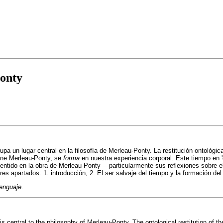
Ponty
cupa un lugar central en la filosofía de Merleau-Ponty. La restitución ontológic
iene Merleau-Ponty, se
forma
en nuestra experiencia corporal. Este tiempo en '
sentido en la obra de Merleau-Ponty —particularmente sus reflexiones sobre e
res apartados: 1. introducción, 2. El ser salvaje del tiempo y la formación del
lenguaje.
s central to the philosophy of Merleau-Ponty. The ontological restitution of t