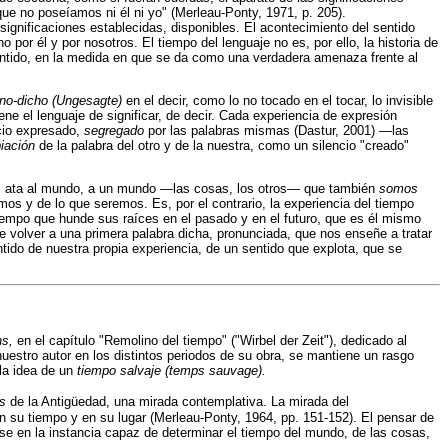
que no poseíamos ni él ni yo" (Merleau-Ponty, 1971, p. 205).
significaciones establecidas, disponibles. El acontecimiento del sentido
o por él y por nosotros. El tiempo del lenguaje no es, por ello, la historia de
entido, en la medida en que se da como una verdadera amenaza frente al
no-dicho (Ungesagte)
en el decir, como lo no tocado en el tocar, lo invisible
ene el lenguaje de significar, de decir. Cada experiencia de expresión
ncio expresado,
segregado
por las palabras mismas (Dastur, 2001) —las
piación
de la palabra del otro y de la nuestra, como un silencio "creado"
nos ata al mundo, a un mundo —las cosas, los otros— que también
somos
os y de lo que seremos. Es, por el contrario, la experiencia del tiempo
tiempo que hunde sus raíces en el pasado y en el futuro, que es él mismo
e volver a una primera palabra dicha, pronunciada, que nos enseñe a tratar
ntido de nuestra propia experiencia, de un sentido que explota, que se
ns,
en el capítulo "Remolino del tiempo" ("Wirbel der Zeit"), dedicado al
uestro autor en los distintos periodos de su obra, se mantiene un rasgo
 la idea de un
tiempo salvaje (temps sauvage).
os
de la Antigüedad, una mirada contemplativa. La mirada del
en su tiempo y en su lugar (Merleau-Ponty, 1964, pp. 151-152). El pensar de
irse en la instancia capaz de determinar el tiempo del mundo, de las cosas,