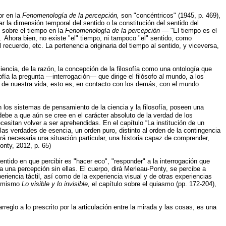
or en la
Fenomenología de la percepción,
son "concéntricos" (1945, p. 469),
 la dimensión temporal del sentido o la constitución del sentido del
o sobre el tiempo en la
Fenomenología de la percepción
— "El tiempo es el
o.
Ahora bien, no existe "el" tiempo, ni tampoco "el" sentido, como
recuerdo, etc. La pertenencia originaria del tiempo al sentido, y viceversa,
ciencia, de la razón, la concepción de la filosofía como una ontología que
ofía la pregunta —interrogación— que dirige el filósofo al mundo, a los
d
de nuestra vida, esto es, en contacto con los demás, con el mundo
n los sistemas de pensamiento de la ciencia y la filosofía, poseen una
ebe a que aún se cree en el carácter absoluto de la verdad de los
esitan volver a ser aprehendidas. En el capítulo “La institución de un
 las verdades de esencia, un orden puro, distinto al orden de la contingencia
rá necesaria una situación particular, una historia capaz de comprender,
onty, 2012, p. 65)
tido en que percibir es "hacer eco", "responder" a la interrogación que
a una percepción sin ellas. El cuerpo, dirá Merleau-Ponty, se percibe a
periencia táctil, así como de la experiencia visual y de otras experiencias
simismo
Lo visible y lo invisible,
el capítulo sobre el quiasmo (pp. 172-204),
arreglo a lo prescrito por la articulación entre la mirada y las cosas, es una