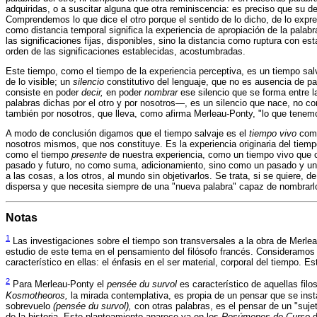
adquiridas, o a suscitar alguna que otra reminiscencia: es preciso que su d
Comprendemos lo que dice el otro porque el sentido de lo dicho, de lo exp
como distancia temporal significa la experiencia de apropiación de la palabr
las significaciones fijas, disponibles, sino la distancia como ruptura con e
orden de las significaciones establecidas, acostumbradas.
Este tiempo, como el tiempo de la experiencia perceptiva, es un tiempo salv
de lo visible; un
silencio
constitutivo del lenguaje, que no es ausencia de pa
consiste en poder
decir,
en poder
nombrar
ese silencio que se forma entre l
palabras dichas por el otro y por nosotros—, es un silencio que nace, no 
también por nosotros, que lleva, como afirma Merleau-Ponty, "lo que tenem
A modo de conclusión digamos que el tiempo salvaje es el
tiempo vivo
como
nosotros mismos, que nos constituye. Es la experiencia originaria del tiemp
como el tiempo
presente
de nuestra experiencia, como un tiempo vivo que c
pasado y futuro, no como suma, adicionamiento, sino como un pasado y un
a las cosas, a los otros, al mundo sin objetivarlos. Se trata, si se quiere,
dispersa y que necesita siempre de una "nueva palabra" capaz de nombrarlo,
Notas
1
Las investigaciones sobre el tiempo son transversales a la obra de Merle
estudio de este tema en el pensamiento del filósofo francés. Consideramos q
característico en ellas: el énfasis en el ser material, corporal del tiempo.
2
Para Merleau-Ponty el
pensée du survol
es característico de aquellas fil
Kosmotheoros,
la mirada contemplativa, es propia de un pensar que se inst
sobrevuelo
(pensée du survol),
con otras palabras, es el pensar de un "suje
de la historia. Este planteamiento aparece ya en los
Resúmenes de Curso
d