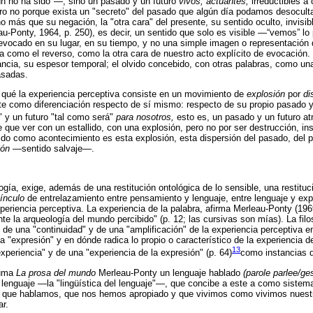
aún no ha sido"—, sino un pasado y un futuro
vivos, actuantes,
irreductibles a
ro no porque exista un "secreto" del pasado que algún día podamos desocultar,
 más que su negación, la "otra cara" del presente, su sentido oculto, invisibl
leau-Ponty, 1964, p. 250), es decir, un sentido que solo es visible —“vemos” 
ocado en su lugar, en su tiempo, y no una simple imagen o representación de
 como el reverso, como la otra cara de nuestro acto explícito de evocación.
ncia, su espesor temporal; el olvido concebido, con otras palabras, como una 
asadas.
 qué la experiencia perceptiva consiste en un movimiento de
explosión
por
di
te como diferenciación respecto de sí mismo: respecto de su propio pasado y 
 y un futuro "tal como será"
para nosotros,
esto es, un pasado y un futuro a
que ver con un estallido, con una explosión, pero no por ser destrucción, ins
ido como acontecimiento es esta explosión, esta dispersión del pasado, del
ión
—sentido salvaje—.
logía, exige, además de una restitución ontológica de lo sensible, una restitu
ínculo
de entrelazamiento entre pensamiento y lenguaje, entre lenguaje y expe
xperiencia perceptiva. La experiencia de la palabra, afirma Merleau-Ponty (19
te la arqueología del mundo percibido" (p. 12; las cursivas son mías). La fil
de una "continuidad" y de una "amplificación" de la experiencia perceptiva en
a "expresión" y en dónde radica lo propio o característico de la experiencia d
13
xperiencia" y de una "experiencia de la expresión" (p. 64)
como instancias q
tuma
La prosa del mundo
Merleau-Ponty un lenguaje hablado
(parole parlee/g
l lenguaje —la "lingüística del lenguaje"—, que concibe a este a como siste
e que hablamos, que nos hemos apropiado y que vivimos como vivimos nuestr
ar.