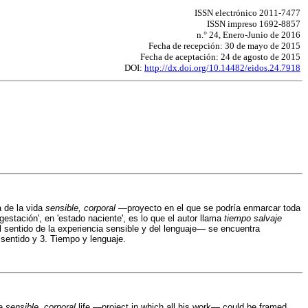
ISSN electrónico 2011-7477
ISSN impreso 1692-8857
n.° 24, Enero-Junio de 2016
Fecha de recepción: 30 de mayo de 2015
Fecha de aceptación: 24 de agosto de 2015
DOI:
http://dx.doi.org/10.14482/eidos.24.7918
a de la vida
sensible, corporal
—proyecto en el que se podría enmarcar toda
gestación', en 'estado naciente', es lo que el autor llama
tiempo salvaje
l sentido de la experiencia sensible y del lenguaje— se encuentra
 sentido y 3. Tiempo y lenguaje.
he
sensible, corporal
life —project in which all his work— could be framed,