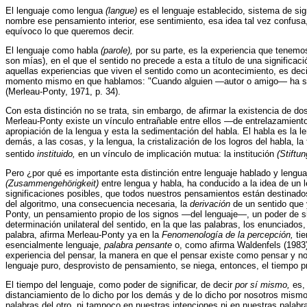
El lenguaje como lengua
(langue)
es el lenguaje establecido, sistema de si
nombre ese pensamiento interior, ese sentimiento, esa idea tal vez confu
equívoco lo que queremos decir.
El lenguaje como habla
(parole),
por su parte, es la experiencia que tenemo
son mías), en el que el sentido no precede a esta a título de una significac
aquellas experiencias que viven el sentido como un acontecimiento, es deci
momento mismo en que hablamos: "Cuando alguien —autor o amigo— ha sabido
(Merleau-Ponty, 1971, p. 34).
Con esta distinción no se trata, sin embargo, de afirmar la existencia de d
Merleau-Ponty existe un vínculo entrañable entre ellos —de entrelazamiento
apropiación de la lengua y esta la sedimentación del habla. El habla es la 
demás, a las cosas, y la lengua, la cristalización de los logros del habla, l
sentido
instituido,
en un vínculo de implicación mutua: la institución
(Stiftu
Pero ¿por qué es importante esta distinción entre lenguaje hablado y lengu
(Zusammengehörigkeit)
entre lengua y habla, ha conducido a la idea de un
significaciones posibles, que todos nuestros pensamientos están destinados
del algoritmo, una consecuencia necesaria, la
derivación
de un sentido que 
Ponty, un pensamiento propio de los signos —del lenguaje—, un poder de sign
determinación unilateral del sentido, en la que las palabras, los enunciados
palabra, afirma Merleau-Ponty ya en la
Fenomenología de la percepción,
ti
esencialmente lenguaje,
palabra pensante
o, como afirma Waldenfels (1983)
experiencia del pensar, la manera en que el pensar existe como pensar y no
lenguaje puro, desprovisto de pensamiento, se niega, entonces, el tiempo pr
El tiempo del lenguaje, como poder de significar, de decir
por sí mismo,
es,
distanciamiento de lo dicho por los demás y de lo dicho por nosotros mismo
palabras del otro, ni tampoco en nuestras intenciones ni en nuestras palabra