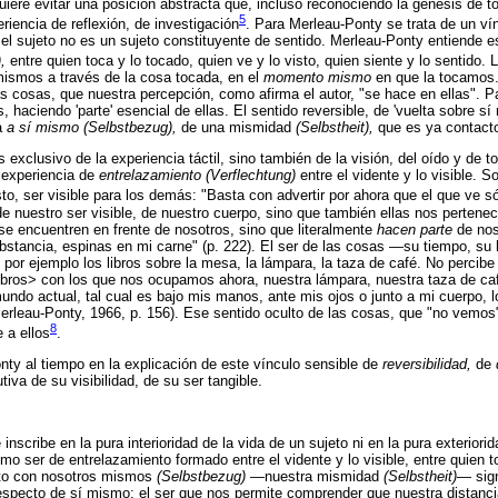
iere evitar una posición abstracta que, incluso reconociendo la génesis de to
5
riencia de reflexión, de investigación
. Para Merleau-Ponty se trata de un ví
l sujeto no es un sujeto constituyente de sentido. Merleau-Ponty entiende e
),
entre quien toca y lo tocado, quien ve y lo visto, quien siente y lo sentido. 
mismos a través de la cosa tocada, en el
momento mismo
en que la tocamos.
 cosas, que nuestra percepción, como afirma el autor, "se hace en ellas". Pa
, haciendo 'parte' esencial de ellas. El sentido reversible, de 'vuelta sobre s
ia
a sí mismo (Selbstbezug),
de una mismidad
(Selbstheit),
que es ya contacto
 exclusivo de la experiencia táctil, sino también de la visión, del oído y de
 experiencia de
entrelazamiento (Verflechtung)
entre el vidente y lo visible.
sto, ser visible para los demás: "Basta con advertir por ahora que el que ve sólo
de nuestro ser visible, de nuestro cuerpo, sino que también ellas nos pertene
e encuentren en frente de nosotros, sino que literalmente
hacen parte
de nos
ubstancia, espinas en mi carne" (p. 222). El ser de las cosas —su tiempo, su
por ejemplo los libros sobre la mesa, la lámpara, la taza de café. No percibe 
s libros> con los que nos ocupamos ahora, nuestra lámpara, nuestra taza de c
undo actual, tal cual es bajo mis manos, ante mis ojos o junto a mi cuerpo,
(Merleau-Ponty, 1966, p. 156). Ese sentido oculto de las cosas, que "no vemo
8
 a ellos
.
nty al tiempo en la explicación de este vínculo sensible de
reversibilidad,
de
tiva de su visibilidad, de su ser tangible.
inscribe en la pura interioridad de la vida de un sujeto ni en la pura exteriori
omo ser de entrelazamiento formado entre el vidente y lo visible, entre quien
cto con nosotros mismos
(Selbstbezug)
—nuestra mismidad
(Selbstheit)
— sig
especto de sí mismo; el ser que nos permite comprender que nuestra distanc