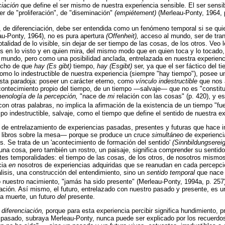
ciación
que define el ser mismo de nuestra experiencia sensible. El ser sens
r de "proliferación", de "diseminación"
(empiétement)
(Merleau-Ponty, 1964, 
de diferenciación, debe ser entendida como un fenómeno temporal si se quier
au-Ponty, 1964), no es pura apertura
(Offenheit),
acceso al mundo, ser de tran
talidad de lo visible, sin dejar de ser tiempo de las cosas, de los otros. Veo
es en lo visto y en quien mira, del mismo modo que en quien toca y lo tocado,
mundo, pero como una posibilidad anclada, entrelazada en nuestra experienci
hecho de que
hay (Es gibt)
tiempo,
hay (Esgibt)
ser, ya que el ser fáctico del 
 como lo indestructible de nuestra experiencia (siempre "hay tiempo"), posee
 esta paradoja: poseer un carácter eterno, como
vínculo indestructible
que nos 
ntecimiento propio del tiempo, de un tiempo —salvaje— que no es "constituid
enología de la percepción,
"nace de
mi
relación con las cosas" (p. 420), y es
 con otras palabras, no implica la afirmación de la existencia de un tiempo "f
po indestructible, salvaje, como el tiempo que define el sentido de nuestra ex
 de entrelazamiento de experiencias pasadas, presentes y futuras que hace im
s libros sobre la mesa— porque se produce un cruce
simultáneo
de experienci
s. Se trata de un 'acontecimiento de formación del sentido'
(Sinnbildungserei
 una cosa, pero también un rostro, un paisaje, significa comprender su sentid
rentes temporalidades: el tiempo de las cosas, de los otros, de nosotros mis
cia
en
nosotros de experiencias adquiridas que se reanudan en cada percepci
nálisis, una construcción del entendimiento, sino un
sentido temporal
que nace 
 nuestro nacimiento, "jamás ha sido presente" (Merleau-Ponty, 1994a, p. 257
vación. Así mismo, el futuro, entrelazado con nuestro pasado y presente, es
la muerte, un futuro
del
presente.
 diferenciación,
porque para esta experiencia percibir significa hundimiento,
 pasado, subraya Merleau-Ponty, nunca puede ser explicado por los recuerdos,