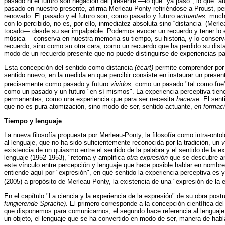
pasado ni el futuro son negación del presente —lo que "ya pasó", lo que "
pasado en nuestro presente, afirma Merleau-Ponty refiriéndose a Proust, pe
renovado. El pasado y el futuro son, como pasado y futuro
actuantes,
mucho
con lo percibido, no es, por ello, inmediatez absoluta sino “distancia” (Mer
tocado— desde su ser impalpable. Podemos evocar un recuerdo y tener lo ev
música— conserva en nuestra memoria su tiempo, su historia, y lo conserva
recuerdo, sino como su otra cara, como un recuerdo que ha perdido su dista
modo de un recuerdo presente que no puede distinguirse de experiencias p
Esta concepción del sentido como distancia
(écart)
permite comprender por
sentido nuevo, en la medida en que percibir consiste en instaurar un presen
precisamente como pasado y futuro
vividos,
como un pasado "tal como fue"
como un pasado y un futuro "en sí mismos". La experiencia perceptiva tiene 
permanentes, como una experiencia que para ser necesita
hacerse.
El sent
que no es pura atomización, sino modo de ser, sentido actuante,
en formac
Tiempo y lenguaje
La nueva filosofía propuesta por Merleau-Ponty, la filosofía como intra-onto
al lenguaje, que no ha sido suficientemente reconocida por la tradición, un
v
existencia de un quiasmo entre el sentido de la palabra y el sentido de la e
lenguaje (1952-1953), "retoma y amplifica
otra expresión
que se descubre an
este vínculo entre percepción y lenguaje que hace posible hablar en nombre 
entiende aquí por "expresión", en qué sentido la experiencia perceptiva es y
(2005) a propósito de Merleau-Ponty, la existencia de una "expresión de la e
En el capítulo "La ciencia y la experiencia de la expresión" de su obra pos
fungierende Sprache).
El primero corresponde a la concepción científica de
que disponemos para comunicarnos; el segundo hace referencia al lenguaj
un objeto, el lenguaje que se ha convertido en modo de ser, manera de habl