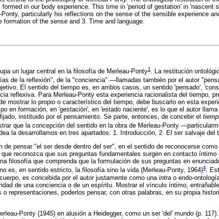
formed in our body experience. This time in 'period of gestation' in 'nascent st
onty, particularly his reflections on the sense of the sensible experience an
the formation of the sense and 3. Time and language.
1
cupa un lugar central en la filosofía de Merleau-Ponty
. La restitución ontológ
fías de la reflexión", de la "conciencia" —llamadas también por el autor "pen
ivo. El sentido del tiempo es, en ambos casos, un sentido 'pensado', 'consti
ia reflexiva. Para Merleau-Ponty esta experiencia racionalista del tiempo, pr
ende mostrar lo propio o característico del tiempo, debe buscarlo en esta expe
po en formación, en 'gestación', en 'estado naciente', es lo que el autor llam
jado, instituido por el pensamiento. Se parte, entonces, de concebir el
tiemp
strar que la concepción del sentido en la obra de Merleau-Ponty —particularme
ea la desarrollamos en tres apartados: 1. Introducción, 2. El ser salvaje del 
ón de pensar "el ser desde dentro del ser", en el sentido de reconocerse com
fía que reconozca que sus preguntas fundamentales surgen en contacto íntimo 
 una filosofía que comprenda que la formulación de sus preguntas en enunciad
4
 es, en sentido estricto, la filosofía sino la vida (Merleau-Ponty, 1964)
. Es
n cuerpo, es concebida por el autor justamente como una
intra
o endo-ontología.
ridad de una conciencia o de un espíritu. Mostrar el vínculo íntimo, entrañabl
 o representaciones, poderlos pensar, con otras palabras, en su propia histori
rleau-Ponty (1945) en alusión a Heidegger, como un ser 'del' mundo (p. 117). S