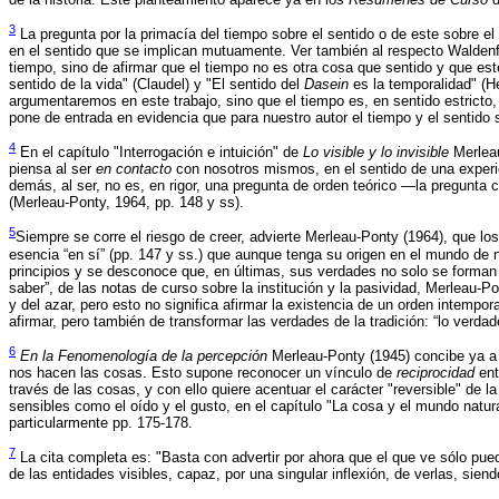
3
La pregunta por la primacía del tiempo sobre el sentido o de este sobre el
en el sentido que se implican mutuamente. Ver también al respecto Waldenfel
tiempo, sino de afirmar que el tiempo no es otra cosa que sentido y que est
sentido de la vida" (Claudel) y "El sentido del
Dasein
es la temporalidad" (H
argumentaremos en este trabajo, sino que el tiempo es, en sentido estricto, 
pone de entrada en evidencia que para nuestro autor el tiempo y el sentido
4
En el capítulo "Interrogación e intuición" de
Lo visible y lo invisible
Merleau
piensa al ser
en contacto
con nosotros mismos, en el sentido de una experien
demás, al ser, no es, en rigor, una pregunta de orden teórico —la pregunt
(Merleau-Ponty, 1964, pp. 148 y ss).
5
Siempre se corre el riesgo de creer, advierte Merleau-Ponty (1964), que lo
esencia “en sí” (pp. 147 y ss.) que aunque tenga su origen en el mundo de 
principios y se desconoce que, en últimas, sus verdades no solo se forman e
saber”, de las notas de curso sobre la institución y la pasividad, Merleau-P
y del azar, pero esto no significa afirmar la existencia de un orden intemp
afirmar, pero también de transformar las verdades de la tradición: “lo verda
6
En la Fenomenología de la percepción
Merleau-Ponty (1945) concibe ya a 
nos hacen las cosas. Esto supone reconocer un vínculo de
reciprocidad
ent
través de las cosas, y con ello quiere acentuar el carácter "reversible" de la
sensibles como el oído y el gusto, en el capítulo "La cosa y el mundo natur
particularmente pp. 175-178.
7
La cita completa es: "Basta con advertir por ahora que el que ve sólo puede po
de las entidades visibles, capaz, por una singular inflexión, de verlas, siend