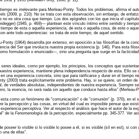
 tiempo es irrelevante para Merleau-Ponty. Todos los problemas, afirma el aut
s (2009, p. 210). No se trata con esta observación, sin embargo, de enfatizar
e no es otra cosa que tiempo. Los dos epígrafes con los que inicia el capítul
eidegger) (1945, p. 469)— plantean este vínculo íntimo entre
sentido
y
tiemp
tiempo de esta o aquella experiencia, de esta o aquella cosa, de este o aquel 
 son ante todo
experiencias:
se trata de este tiempo, de aquel sentido.
-Ponty (1964) desarrolla por extenso, en oposición a las filosofías de la con
cia del Ser que involucra nuestra propia existencia (p. 146). Para esta filos
a como formulación o enunciado—, sino una pregunta que surge en la
facticida
s seres ideales, como por ejemplo, los principios, los conceptos que sustenta
nuestra experiencia, mantiene plena independencia respecto de esta. Ello se d
n una experiencia concreta, sino que para ratificarse y durar en el tiempo nec
onty (2003) trata explícitamente este problema. Hay, si se quiere, un orden de
oral, de verdades absolutas, independientes de nuestra experiencia. Siempre se
dero, la esencia, no será nada sin aquello que conduce hasta ellos” (Merleau-P
esta como un fenómeno de "comunicación" o de "comunión" (p. 370), en el sen
re la percepción y las cosas, en virtud del cual es imposible pensar que exist
 experiencia perceptiva. Ver al respecto el análisis que hace el autor de la ex
al" de la
Fenomenología de la percepción,
especialmente pp. 345-377. Ver a
seer lo visible si lo visible lo posee a él, si es visible (síl en est), si con 
o una de ellas".