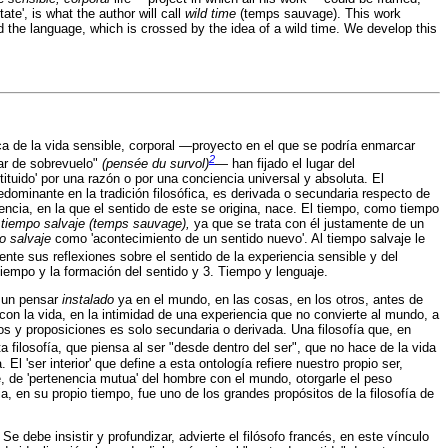
ate', is what the author will call
wild time
(temps sauvage). This work
d the language, which is crossed by the idea of a wild time. We develop this
ica de la vida sensible, corporal —proyecto en el que se podría enmarcar
2
sar de sobrevuelo"
(pensée du survol)
— han fijado el lugar del
tuido' por una razón o por una conciencia universal y absoluta. El
edominante en la tradición filosófica, es derivada o secundaria respecto de
riencia, en la que el sentido de este se origina, nace. El tiempo, como tiempo
a
tiempo salvaje (temps sauvage),
ya que se trata con él justamente de un
o salvaje
como 'acontecimiento de un sentido nuevo'. Al tiempo salvaje le
nte sus reflexiones sobre el sentido de la experiencia sensible y del
tiempo y la formación del sentido y 3. Tiempo y lenguaje.
o un pensar
instalado
ya en el mundo, en las cosas, en los otros, antes de
con la vida, en la intimidad de una experiencia que no convierte al mundo, a
os y proposiciones es solo secundaria o derivada. Una filosofía que, en
ta filosofía, que piensa al ser "desde dentro del ser", que no hace de la vida
 El 'ser interior' que define a esta ontología refiere nuestro propio ser,
e, de 'pertenencia mutua' del hombre con el mundo, otorgarle el peso
a, en su propio tiempo, fue uno de los grandes propósitos de la filosofía de
e debe insistir y profundizar, advierte el filósofo francés, en este vínculo