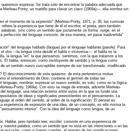
ue queremos expresar. Se trata solo de encontrar la palabra adecuada que
Merleau-Ponty, un martillo para clavar un clavo (1969a)—, ella nombra sin
en el momento de la expresión" (Merleau-Ponty, 1971, p. 35; las cursivas
fiere la experiencia que tiene de él el escritor, el poeta, pero también
as palabras, sino como un sentido que justamente
se forma, surge,
en el
perfección del lenguaje consiste, de esa manera, en pasar inadvertida"
ración" del lenguaje hablado
(langue)
por el lenguaje hablante
(parole).
Para
el otro —la lengua vista desde el habla o viceversa—: el habla es la
lla, la lengua "en" la que pensamos, sentimos, con la que
tratamos
a los
bles. El habla, entonces, como
instituyente
de sentido y la lengua como
 de un sentido nuevo susceptible siempre de ser transformado, modificado.
aje? El desconocimiento de este quiasmo, de esta
pertenencia mutua
omo el entendimiento de Dios, contiene el germen de todas las
l lenguaje, nombrar, expresar un nuevo sentido, es solo, como en la lógica
(Merleau-Ponty, 1969a). Con esto se niega de entrada, advierte Merleau-
del lenguaje, una relación exterior entre estos en la que se funde una
positarios de ideas y significados preexistentes en el pensamiento. La
nguaje al orden del sentido, al orden de la significación. El pensar es
 La experiencia de expresión de una idea, de un concepto, es
ella misma
la
"pensamiento interior". Con la idea del lenguaje como lengua, de un
ón.
Hablar, pero también leer, escribir, consiste en una experiencia de
 y nuestra palabra, como un sentido que no está en las intenciones o en las
 que escucha, como si fueran cuerdas, el aparato de las significaciones