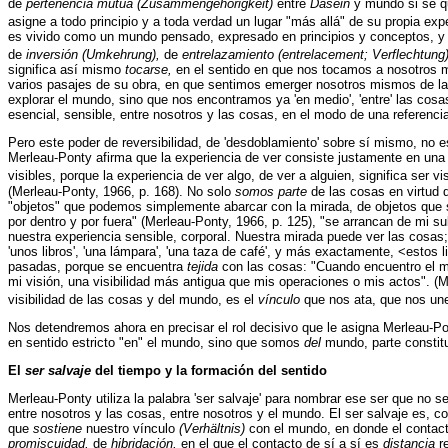
de
pertenencia mutua (Zusammengehörigkeit)
entre
Dasein
y mundo si se qu
asigne a todo principio y a toda verdad un lugar "más allá" de su propia expe
es vivido como un mundo pensado, expresado en principios y conceptos, y e
de
inversión (Umkehrung),
de
entrelazamiento (entrelacement; Verflechtung
significa así mismo
tocarse,
en el sentido en que nos tocamos a nosotros 
varios pasajes de su obra, en que sentimos emerger nosotros mismos de las
explorar el mundo, sino que nos encontramos ya 'en medio', 'entre' las cosas
esencial, sensible, entre nosotros y las cosas, en el modo de una referenc
Pero este poder de reversibilidad, de 'desdoblamiento' sobre sí mismo, no es
Merleau-Ponty afirma que la experiencia de ver consiste justamente en una
visibles, porque la experiencia de ver algo, de ver a alguien, significa ser vi
(Merleau-Ponty, 1966, p. 168). No solo
somos parte
de las cosas en virtud 
"objetos" que podemos simplemente abarcar con la mirada, de objetos que s
por dentro y por fuera" (Merleau-Ponty, 1966, p. 125), "se arrancan de mi s
nuestra experiencia sensible, corporal. Nuestra mirada puede ver las cosas; 
'unos libros', 'una lámpara', 'una taza de café', y más exactamente, <esto
pasadas, porque se encuentra
tejida
con las cosas: "Cuando encuentro el m
mi visión, una visibilidad más antigua que mis operaciones o mis actos". 
visibilidad de las cosas y del mundo, es el
vínculo
que nos ata, que nos une
Nos detendremos ahora en precisar el rol decisivo que le asigna Merleau-Po
en sentido estricto "en" el mundo, sino que somos
del
mundo, parte constitu
El
ser salvaje
del tiempo y la formación del sentido
Merleau-Ponty utiliza la palabra 'ser salvaje' para nombrar ese ser que no se 
entre nosotros y las cosas, entre nosotros y el mundo. El ser salvaje es, c
que
sostiene
nuestro vínculo
(Verhältnis)
con el mundo, en donde el conta
promiscuidad,
de
hibridación,
en el que el contacto de sí a sí es
distancia
r