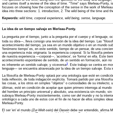
and carries itself a review of the idea of time. "Time" says Merleau-Ponty, is 
focuses on showing how the conception of the sense in the work of Merleau-P
idea into three sections: 1. introduction, 2. The wild being of the time and 
Keywords:
wild time, corporal experience, wild being, sense, language.
La idea de un tiempo salvaje en Merleau-Ponty.
La pregunta por el tiempo, junto a la pregunta por el cuerpo y el lenguaje, o
toda su obra—, lleva consigo una revisión de la idea del tiempo. Las "filoso
acontecimiento del tiempo, ya sea en un mundo objetivo o en un mundo subjet
'fenómeno tiempo' es, en este sentido, tiempo de un pensar, de una concienc
una experiencia más originaria: la experiencia corporal. Si la filosofía pret
de nuestra experiencia —corporal—, 'acontece', se 'forma' en ella. Este tiem
acontecimiento espontáneo de sentido, de un sentido en formación, aún no fi
3
es inherente un
sentido salvaje,
y viceversa
. Este trabajo se centra en mo
lenguaje— se encuentra atravesada por la idea de un tiempo salvaje. Esta id
La filosofía de Merleau-Ponty optará por una ontología que esté en condici
toda reflexión, de toda indagación explícita. Tomará partido por una filoso
las cosas, a los otros en simples "objetos" o curiosidades de su intelecto;
últimas, esté en condición de aceptar que quien primero interroga al mundo no
del hombre un principio universal y absoluto, una existencia sin mundo, si
subraya Merleau-Ponty insistentemente, como ser
del
mundo y no la interio
ontológico a cada uno de estos con el fin de no hacer de ellos simples ideas
Merleau-Ponty.
El ser 'en' el mundo
(Zur-Welt-sein)
del
Dasein
debe ser entendido, afirma Me