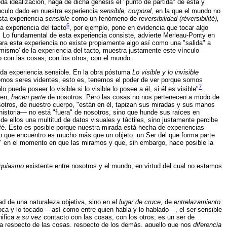
da idealización, haga de dicha génesis el "punto de partida" de esta y
nculo dado en nuestra experiencia
sensible, corporal,
en la que el mundo no
sta experiencia
sensible
como un fenómeno de
reversibilidad (réversibilité),
6
La experiencia del tacto
, por ejemplo, pone en evidencia que tocar algo
 Lo fundamental de esta experiencia consiste, advierte Merleau-Ponty en
ra esta experiencia no existe propiamente algo así como una "salida" a
í mismo' de la experiencia del tacto, muestra justamente este vínculo
 con las cosas, con los otros, con el mundo.
 toda experiencia sensible. En la obra póstuma
Lo visible y lo invisible
 Somos seres videntes, esto es, tenemos el poder de ver porque somos
7
 puede poseer lo visible si lo visible lo posee a él, si él es visible"
.
cen,
hacen parte
de nosotros. Pero las cosas no nos pertenecen a modo de
otros, de nuestro cuerpo, "están en él, tapizan sus miradas y sus manos
 historia— no está "fuera" de nosotros, sino que hunde sus raíces en
de ellos una multitud de datos visuales y táctiles, sino justamente percibe
afé. Esto es posible porque nuestra mirada está hecha de experiencias
 lo que encuentro es mucho más que un objeto: un Ser del que forma parte
s" en el momento en que las miramos y que, sin embargo, hace posible la
quiasmo
existente entre nosotros y el mundo, en virtud del cual no estamos
dad de una naturaleza objetiva, sino en el
lugar de cruce,
de
entrelazamiento
 toca y lo tocado —así como entre quien habla y lo hablado—, el ser sensible
nifica
a su vez
contacto con las cosas, con los otros; es un ser de
ia respecto de las cosas, respecto de los demás, aquello que nos
diferencia