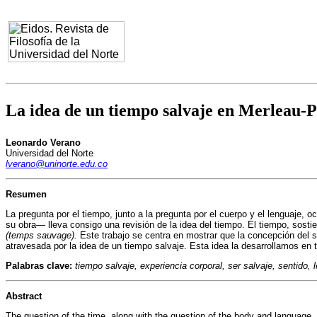
La idea de un tiempo salvaje en Merleau-
Leonardo Verano
Universidad del Norte
lverano@uninorte.edu.co
Resumen
La pregunta por el tiempo, junto a la pregunta por el cuerpo y el lenguaje, o
su obra— lleva consigo una revisión de la idea del tiempo. El tiempo, sost
(temps sauvage).
Este trabajo se centra en mostrar que la concepción del 
atravesada por la idea de un tiempo salvaje. Esta idea la desarrollamos en t
Palabras clave:
tiempo salvaje, experiencia corporal, ser salvaje, sentido, 
Abstract
The question of the time, along with the question of the body and language, i