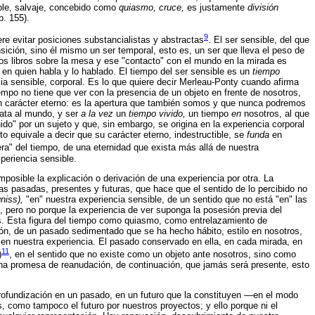
ible, salvaje, concebido como
quiasmo, cruce,
es justamente
división
p. 155).
9
e evitar posiciones substancialistas y abstractas
. El ser sensible, del que
sición, sino él mismo un ser temporal, esto es, un ser que lleva el peso de
 los libros sobre la mesa y ese "contacto" con el mundo en la mirada es
 en quien habla y lo hablado. El tiempo del ser sensible es un
tiempo
a sensible, corporal. Es lo que quiere decir Merleau-Ponty cuando afirma
tiempo no tiene que ver con la presencia de un objeto en frente de nosotros,
 un carácter eterno: es la apertura que también somos y que nunca podremos
ata al mundo, y ser
a la vez
un
tiempo vivido,
un tiempo
en
nosotros, al que
o" por un sujeto y que, sin embargo, se origina en la experiencia corporal
to equivale a decir que su carácter eterno, indestructible, se
funda
en
uera" del tiempo, de una eternidad que exista más allá de nuestra
periencia sensible.
posible la explicación o derivación de una experiencia por otra. La
as pasadas, presentes y futuras, que hace que el sentido de lo percibido no
gniss),
"en" nuestra experiencia sensible, de un sentido que no está "en" las
o, pero no porque la experiencia de ver suponga la posesión previa del
mos. Esta figura del tiempo como quiasmo, como entrelazamiento de
ón, de un pasado sedimentado que se ha hecho hábito, estilo en nosotros,
en nuestra experiencia. El pasado conservado en ella, en cada mirada, en
11
)
, en el sentido que no existe como un objeto ante nosotros, sino como
 una promesa de reanudación, de continuación, que jamás será presente, esto
 profundización en un pasado, en un futuro que la constituyen —en el modo
 como tampoco el futuro por nuestros proyectos; y ello porque ni el