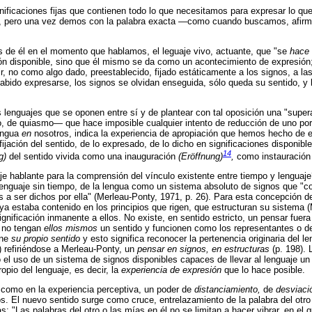
gnificaciones fijas que contienen todo lo que necesitamos para expresar lo q
sa, pero una vez demos con la palabra exacta —como cuando buscamos, afirma 
s de él en el momento que hablamos, el leguaje vivo, actuante, que "se
hace
ión disponible, sino que él mismo se da como un acontecimiento de expresión; re
r, no como algo dado, preestablecido, fijado estáticamente a los signos, a l
 expresarse, los signos se olvidan enseguida, sólo queda su sentido, y la 
os lenguajes que se oponen entre sí y de plantear con tal oposición una "supe
, de quiasmo— que hace imposible cualquier intento de reducción de uno por 
lengua
en
nosotros, indica la experiencia de apropiación que hemos hecho de e
a fijación del sentido, de lo expresado, de lo dicho en significaciones disponi
14
ng)
del sentido vivida como una inauguración
(Eröffnung)
,
como instauración
aje hablante para la comprensión del vínculo existente entre tiempo y lengu
 lenguaje sin tiempo, de la lengua como un sistema absoluto de signos que "c
 a ser dichos por ella" (Merleau-Ponty, 1971, p. 26). Para esta concepción de
ya estaba contenido en los principios que rigen, que estructuran su sistema 
ificación inmanente a ellos. No existe, en sentido estricto, un pensar fuera 
, no tengan
ellos mismos
un sentido y funcionen como los representantes o de
ene
su propio sentido
y esto significa reconocer la pertenencia originaria del le
 refiriéndose a Merleau-Ponty, un
pensar en signos, en estructuras
(p. 198).
 el uso de un sistema de signos disponibles capaces de llevar al lenguaje un 
opio del lenguaje, es decir, la
experiencia de expresión
que lo hace posible.
 como en la experiencia perceptiva, un poder de
distanciamiento,
de
desviaci
s. El nuevo sentido surge como cruce, entrelazamiento de la palabra del otro
s: "Las palabras del otro o las mías en él no se limitan a hacer vibrar, en el