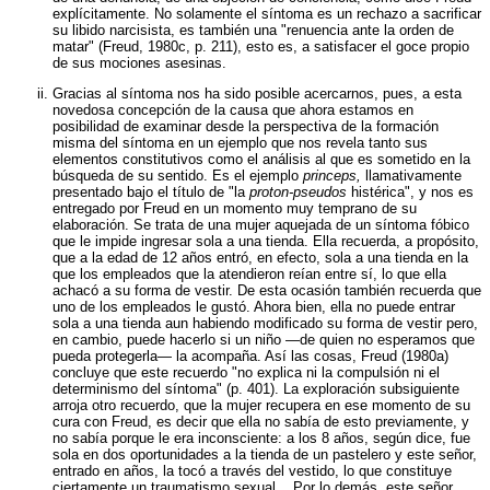
explícitamente. No solamente el síntoma es un rechazo a sacrificar
su libido narcisista, es también una "renuencia ante la orden de
matar" (Freud, 1980c, p. 211), esto es, a satisfacer el goce propio
de sus mociones asesinas.
Gracias al síntoma nos ha sido posible acercarnos, pues, a esta
novedosa concepción de la causa que ahora estamos en
posibilidad de examinar desde la perspectiva de la formación
misma del síntoma en un ejemplo que nos revela tanto sus
elementos constitutivos como el análisis al que es sometido en la
búsqueda de su sentido. Es el ejemplo
princeps,
llamativamente
presentado bajo el título de "la
proton-pseudos
histérica", y nos es
entregado por Freud en un momento muy temprano de su
elaboración. Se trata de una mujer aquejada de un síntoma fóbico
que le impide ingresar sola a una tienda. Ella recuerda, a propósito,
que a la edad de 12 años entró, en efecto, sola a una tienda en la
que los empleados que la atendieron reían entre sí, lo que ella
achacó a su forma de vestir. De esta ocasión también recuerda que
uno de los empleados le gustó. Ahora bien, ella no puede entrar
sola a una tienda aun habiendo modificado su forma de vestir pero,
en cambio, puede hacerlo si un niño —de quien no esperamos que
pueda protegerla— la acompaña. Así las cosas, Freud (1980a)
concluye que este recuerdo "no explica ni la compulsión ni el
determinismo del síntoma" (p. 401). La exploración subsiguiente
arroja otro recuerdo, que la mujer recupera en ese momento de su
cura con Freud, es decir que ella no sabía de esto previamente, y
no sabía porque le era inconsciente: a los 8 años, según dice, fue
sola en dos oportunidades a la tienda de un pastelero y este señor,
entrado en años, la tocó a través del vestido, lo que constituye
ciertamente un traumatismo sexual... Por lo demás, este señor