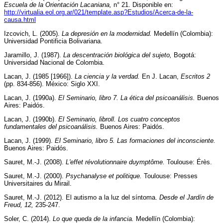
Escuela de la Orientación Lacaniana,
n° 21. Disponible en:
http://virtualia.eol.org.ar/021/template.asp?Estudios/Acerca-de-la-
causa.html
Izcovich, L. (2005).
La depresión en la modernidad.
Medellín (Colombia):
Universidad Pontificia Bolivariana.
Jaramillo, J. (1987).
La descentración biológica del sujeto,
Bogotá:
Universidad Nacional de Colombia.
Lacan, J. (1985 [1966]).
La ciencia y la verdad.
En J. Lacan,
Escritos 2
(pp. 834-856). México: Siglo XXI.
Lacan, J. (1990a).
El Seminario, libro 7. La ética del psicoanálisis.
Buenos
Aires: Paidós.
Lacan, J. (1990b).
El Seminario, libroll. Los cuatro conceptos
fundamentales del psicoanálisis.
Buenos Aires: Paidós.
Lacan, J. (1999).
El Seminario, libro 5. Las formaciones del inconsciente.
Buenos Aires: Paidós.
Sauret, M.-J. (2008).
L'effet révolutionnaire duymptôme.
Toulouse: Érès.
Sauret, M.-J. (2000).
Psychanalyse et politique.
Toulouse: Presses
Universitaires du Mirail.
Sauret, M.-J. (2012). El autismo a la luz del síntoma.
Desde el Jardín de
Freud, 12,
235-247.
Soler, C. (2014).
Lo que queda de la infancia.
Medellín (Colombia):