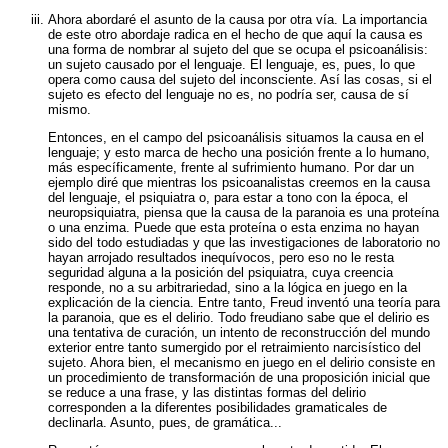
Ahora abordaré el asunto de la causa por otra vía. La importancia
de este otro abordaje radica en el hecho de que aquí la causa es
una forma de nombrar al sujeto del que se ocupa el psicoanálisis:
un sujeto causado por el lenguaje. El lenguaje, es, pues, lo que
opera como causa del sujeto del inconsciente. Así las cosas, si el
sujeto es efecto del lenguaje no es, no podría ser, causa de sí
mismo.
Entonces, en el campo del psicoanálisis situamos la causa en el
lenguaje; y esto marca de hecho una posición frente a lo humano,
más específicamente, frente al sufrimiento humano. Por dar un
ejemplo diré que mientras los psicoanalistas creemos en la causa
del lenguaje, el psiquiatra o, para estar a tono con la época, el
neuropsiquiatra, piensa que la causa de la paranoia es una proteína
o una enzima. Puede que esta proteína o esta enzima no hayan
sido del todo estudiadas y que las investigaciones de laboratorio no
hayan arrojado resultados inequívocos, pero eso no le resta
seguridad alguna a la posición del psiquiatra, cuya creencia
responde, no a su arbitrariedad, sino a la lógica en juego en la
explicación de la ciencia. Entre tanto, Freud inventó una teoría para
la paranoia, que es el delirio. Todo freudiano sabe que el delirio es
una tentativa de curación, un intento de reconstrucción del mundo
exterior entre tanto sumergido por el retraimiento narcisístico del
sujeto. Ahora bien, el mecanismo en juego en el delirio consiste en
un procedimiento de transformación de una proposición inicial que
se reduce a una frase, y las distintas formas del delirio
corresponden a la diferentes posibilidades gramaticales de
declinarla. Asunto, pues, de gramática...