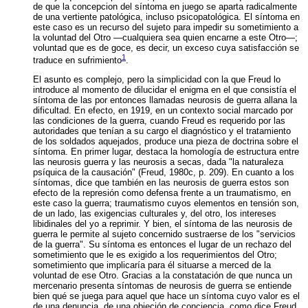
de que la concepcion del síntoma en juego se aparta radicalmente
de una vertiente patológica, incluso psicopatológica. El síntoma en
este caso es un recurso del sujeto para impedir su sometimiento a
la voluntad del Otro —cualquiera sea quien encarne a este Otro—;
voluntad que es de goce, es decir, un exceso cuya satisfacción se
1
traduce en sufrimiento
.
El asunto es complejo, pero la simplicidad con la que Freud lo
introduce al momento de dilucidar el enigma en el que consistía el
síntoma de las por entonces llamadas neurosis de guerra allana la
dificultad. En efecto, en 1919, en un contexto social marcado por
las condiciones de la guerra, cuando Freud es requerido por las
autoridades que tenían a su cargo el diagnóstico y el tratamiento
de los soldados aquejados, produce una pieza de doctrina sobre el
síntoma. En primer lugar, destaca la homología de estructura entre
las neurosis guerra y las neurosis a secas, dada "la naturaleza
psíquica de la causación" (Freud, 1980c, p. 209). En cuanto a los
síntomas, dice que también en las neurosis de guerra estos son
efecto de la represión como defensa frente a un traumatismo, en
este caso la guerra; traumatismo cuyos elementos en tensión son,
de un lado, las exigencias culturales y, del otro, los intereses
libidinales del yo a reprimir. Y bien, el síntoma de las neurosis de
guerra le permite al sujeto concernido sustraerse de los "servicios
de la guerra". Su síntoma es entonces el lugar de un rechazo del
sometimiento que le es exigido a los requerimientos del Otro;
sometimiento que implicaría para él situarse a merced de la
voluntad de ese Otro. Gracias a la constatación de que nunca un
mercenario presenta síntomas de neurosis de guerra se entiende
bien qué se juega para aquel que hace un síntoma cuyo valor es el
de una denuncia, de una objeción de conciencia, como dice Freud