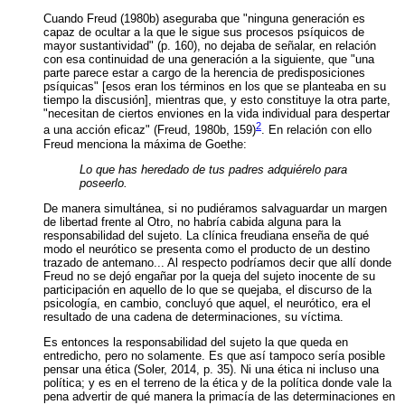
Cuando Freud (1980b) aseguraba que "ninguna generación es
capaz de ocultar a la que le sigue sus procesos psíquicos de
mayor sustantividad" (p. 160), no dejaba de señalar, en relación
con esa continuidad de una generación a la siguiente, que "una
parte parece estar a cargo de la herencia de predisposiciones
psíquicas" [esos eran los términos en los que se planteaba en su
tiempo la discusión], mientras que, y esto constituye la otra parte,
"necesitan de ciertos enviones en la vida individual para despertar
2
a una acción eficaz" (Freud, 1980b, 159)
. En relación con ello
Freud menciona la máxima de Goethe:
Lo que has heredado de tus padres adquiérelo para
poseerlo.
De manera simultánea, si no pudiéramos salvaguardar un margen
de libertad frente al Otro, no habría cabida alguna para la
responsabilidad del sujeto. La clínica freudiana enseña de qué
modo el neurótico se presenta como el producto de un destino
trazado de antemano... Al respecto podríamos decir que allí donde
Freud no se dejó engañar por la queja del sujeto inocente de su
participación en aquello de lo que se quejaba, el discurso de la
psicología, en cambio, concluyó que aquel, el neurótico, era el
resultado de una cadena de determinaciones, su víctima.
Es entonces la responsabilidad del sujeto la que queda en
entredicho, pero no solamente. Es que así tampoco sería posible
pensar una ética (Soler, 2014, p. 35). Ni una ética ni incluso una
política; y es en el terreno de la ética y de la política donde vale la
pena advertir de qué manera la primacía de las determinaciones en