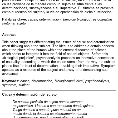
propone una concepción inédita de la causalidad, en virtud de la cual la
causa proviene de la manera como un sujeto se sitúa frente a las
determinaciones, sustrayéndose a su imperativo. El sintoma se presenta
como el recurso del sujeto y la via de aprehensión de dicha sustracción.
Palabras clave:
causa, determinación, 'prejuicio biológico', psicoanálisis,
síntoma, sujeto.
Abstract
This paper suggests differentiating the issues of cause and determination
when thinking about the subject. The idea is to address a certain concern
about the place of the human within the current discourse of science,
which seeks to integrate it into the field of natural objects. Before this
«biological prejudice*, psychoanalysis proposes an innovative conception
of causality, according to which the cause stems from the way the subject
places itself in front of determinations, avoiding their imperative. Symptom
appears as a resource of the subject and a way of understanding such
avoidance.
Keywords:
cause, determination, 'biologicalprejudice', psychoanalysis,
symptom, subject.
Causa y determinación del sujeto
De nuestra posición de sujeto somos siempre
responsables. Llamen a eso terrorismo donde quieran.
Tengo derecho a sonreír, pues no será en un
medio donde la doctrina es abiertamente materia
de compromisos, donde temeré ofuscar a nadie