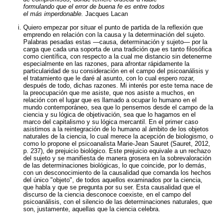
formulando que el error de buena fe es entre todos
el más imperdonable.
Jacques Lacan
Quiero empezar por situar el punto de partida de la reflexión que
emprendo en relación con la causa y la determinación del sujeto.
Palabras pesadas estas —causa, determinación y sujeto— por la
carga que cada una soporta de una tradición que es tanto filosófica
como científica, con respecto a la cual me distancio sin detenerme
especialmente en las razones, para afrontar rápidamente la
particularidad de su consideración en el campo del psicoanálisis y
el tratamiento que le daré al asunto, con lo cual espero rozar,
después de todo, dichas razones. Mi interés por este tema nace de
la preocupación que me asiste, que nos asiste a muchos, en
relación con el lugar que es llamado a ocupar lo humano en el
mundo contemporáneo, sea que lo pensemos desde el campo de la
ciencia y su lógica de objetivación, sea que lo hagamos en el
marco del capitalismo y su lógica mercantil. En el primer caso
asistimos a la reintegración de lo humano al ámbito de los objetos
naturales de la ciencia, lo cual merece la acepción de biologismo, o
como lo propone el psicoanalista Marie-Jean Sauret (Sauret, 2012,
p. 237), de prejuicio biológico. Este prejuicio equivale a un rechazo
del sujeto y se manifiesta de manera grosera en la sobrevaloración
de las determinaciones biológicas, lo que coincide, por lo demás,
con un desconocimiento de la causalidad que comanda los hechos
del único "objeto", de todos aquellos examinados por la ciencia,
que habla y que se pregunta por su ser. Esta causalidad que el
discurso de la ciencia desconoce coexiste, en el campo del
psicoanálisis, con el silencio de las determinaciones naturales, que
son, justamente, aquellas que la ciencia celebra.