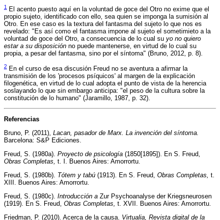
1
El acento puesto aquí en la voluntad de goce del Otro no exime que el
propio sujeto, identificado con ello, sea quien se imponga la sumisión al
Otro. En ese caso es la textura del fantasma del sujeto lo que nos es
revelado: "Es así como el fantasma impone al sujeto el sometimieto a la
voluntad de goce del Otro, a consecuencia de lo cual su
yo no quiero
estar a su disposición
no puede mantenerse, en virtud de lo cual su
propia, a pesar del fantasma, sino por el síntoma" (Bruno, 2012, p. 8).
2
En el curso de esa discusión Freud no se aventura a afirmar la
transmisión de los 'procesos psíquicos' al margen de la explicación
filogenética, en virtud de lo cual adopta el punto de vista de la herencia
soslayando lo que sin embargo anticipa: "el peso de la cultura sobre la
constitución de lo humano" (Jaramillo, 1987, p. 32).
Referencias
Bruno, P. (2011),
Lacan, pasador de Marx. La invención del síntoma.
Barcelona: S&P Ediciones.
Freud, S. (1980a).
Proyecto de psicología
(1850[1895]). En S. Freud,
Obras Completas,
t. I. Buenos Aires: Amorrortu.
Freud, S. (1980b).
Tótem y tabú
(1913). En S. Freud,
Obras Completas,
t.
XIII. Buenos Aires: Amorrortu.
Freud, S. (1980c).
Introducción a
Zur Psychoanalyse der Kriegsneurosen
(1919). En S. Freud,
Obras Completas,
t. XVII. Buenos Aires: Amorrortu.
Friedman, P. (2010). Acerca de la causa.
Virtualia, Revista digital de la