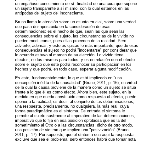
un engañoso conocimiento de sí: finalidad de una cura que supone
un sujeto transparente a sí mismo, con lo cual estamos en las
antípodas del sujeto del inconsciente.
Bruno llama la atención sobre un asunto crucial, sobre una verdad
que pasa desapercibida en la consideración de esas
determinaciones: es el hecho de que, sean las que sean las
consecuencias sobre el sujeto, las circunstancias de lo vivido no
pueden modificarse, pues ellas proceden de la realidad. Pero
advierte, además, y esto es quizás lo más importante, que de esas
consecuencias el sujeto no podrá "inocentarse" por considerar que
lo ocurrido estuvo al margen de su elección. Lo vivido tiene
efectos, no los mismos para todos, y es en relación con el efecto
sobre el sujeto que este podrá reconocer su participación en los
hechos y que podrá, en todo caso, esperar alguna modificación.
Es esto, fundamentalmente, lo que está implicado en "una
concepción inédita de la causalidad" (Bruno, 2011, p. 16), en virtud
de la cual la causa proviene de la manera como un sujeto se sitúa
frente a lo que él es como efecto. Ahora bien, este sujeto, en la
medida en que queda constituido como respuesta al efecto, puede
oponer a la realidad, es decir, al conjunto de las determinaciones,
una respuesta, precisamente, no cualquiera, la más real, cuya
forma paradigmática es el sintoma. De entrada el sintoma le
permite al sujeto sustraerse al imperativo de las determinaciones;
imperativo que lo fija en esa posición oprobiosa que es la del
sometimiento al Otro o a las circunstancias; dicho de otro modo,
una posición de victima que implica una "pasivización" (Bruno,
2011, p. 17). Por supuesto, que el síntoma sea aquí la respuesta
excluye que sea el problema; pero entonces habrá que tomar nota