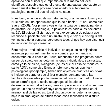
operando con el rigor que imprimió en él la marca del ideal
científico, descubre que es el efecto de una causa, que existe un
nexo causal entre el proceso ocasionador y el fenómeno
patológico, nexo del cual el sujeto no sabe.
Pues bien, en el curso de su tratamiento, una paciente, Emmy von
N, le pide en una oportunidad que la deje hablar... Y así, como dice
Sauret (2008), "por primera vez en la historia de la medicina, de la
psiquiatría, de la psicología, la palabra le es dada a los pacientes"
(p. 15). El psicoanálisis nace en esa experiencia de palabra que
reconoce al paciente como un sujeto, al que hay que distinguir del
yo, incluso de la persona, pero sobre todo, al que hay que distinguir
del individuo bio-psico-social.
Este sujeto, irreductible al individuo, es aquel quien dejándose
interrogar por su sufrimiento no encuentra, por lo menos no
encontraba en la época de Freud, respuesta a las preguntas sobre
su ser de sujeto en las determinaciones individuales, sean estas,
como ya lo he dicho, biológicas (de las que el caso de moda es "el
santo ADN", como dice Bruno al referirse a estos asuntos),
psicológicas (por ejemplo, haber sido objeto de prácticas abusivas)
o incluso de carácter social (por ejemplo, contarse entre las
familias desplazadas por la violencia del conflicto armado). Puede
sonar extraño que lo social se agregue al listado de
determinaciones individuales, pero es que aquí lo social no es más
que es un tipo de
realidad
cuya consideración se plantea en el
mismo nivel de las otras. En el discurso de las determinaciones,
bajo la misma lógica se sitúan todas esas realidades de distinto
orden.