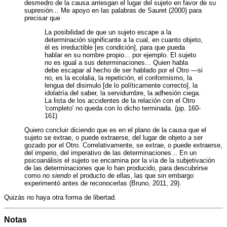
desmedro de la causa arriesgan el lugar del sujeto en favor de su
supresión... Me apoyo en las palabras de Sauret (2000) para
precisar que
La posibilidad de que un sujeto escape a la
determinación significante a la cual, en cuanto objeto,
él es irreductible [es condición], para que pueda
hablar en su nombre propio... por ejemplo. El sujeto
no es igual a sus determinaciones... Quien habla
debe escapar al hecho de ser hablado por el Otro —si
no, es la ecolalia, la repetición, el conformismo, la
lengua del disimulo [de lo políticamente correcto], la
idolatría del saber, la servidumbre, la adhesión ciega.
La lista de los accidentes de la relación con el Otro
'completo' no queda con lo dicho terminada. (pp. 160-
161)
Quiero concluir diciendo que es en el plano de la causa que el
sujeto se extrae, o puede extraerse, del lugar de objeto
a
ser
gozado por el Otro. Correlativamente, se extrae, o puede extraerse,
del imperio, del imperativo de las determinaciones... En un
psicoanálisis el sujeto se encamina por la vía de la subjetivación
de las determinaciones que lo han producido, para descubrirse
como
no siendo
el producto de ellas, las que sin embargo
experimentó antes de reconocerlas (Bruno, 2011, 29).
Quizás no haya otra forma de libertad.
Notas