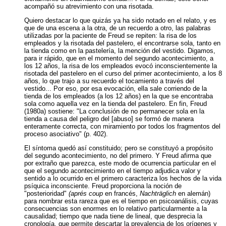
acompañó su atrevimiento con una risotada.
Quiero destacar lo que quizás ya ha sido notado en el relato, y es
que de una escena a la otra, de un recuerdo a otro, las palabras
utilizadas por la paciente de Freud se repiten: la risa de los
empleados y la risotada del pastelero, el encontrarse sola, tanto en
la tienda como en la pastelería, la mención del vestido. Digamos,
para ir rápido, que en el momento del segundo acontecimiento, a
los 12 años, la risa de los empleados evocó inconscientemente la
risotada del pastelero en el curso del primer acontecimiento, a los 8
años, lo que trajo a su recuerdo el tocamiento a través del
vestido... Por eso, por esa evocación, ella sale corriendo de la
tienda de los empleados (a los 12 años) en la que se encontraba
sola como aquella vez en la tienda del pastelero. En fin, Freud
(1980a) sostiene: "La conclusión de no permanecer sola en la
tienda a causa del peligro del [abuso] se formó de manera
enteramente correcta, con miramiento por todos los fragmentos del
proceso asociativo" (p. 402).
El síntoma quedó así constituido; pero se constituyó a propósito
del segundo acontecimiento, no del primero. Y Freud afirma que
por extraño que parezca, este modo de ocurrencia particular en el
que el segundo acontecimiento en el tiempo adjudica valor y
sentido a lo ocurrido en el primero caracteriza los hechos de la vida
psíquica inconsciente. Freud proporciona la noción de
"posterioridad"
(aprés coup
en francés,
Nachträglich
en alemán)
para nombrar esta rareza que es el tiempo en psicoanálisis, cuyas
consecuencias son enormes en lo relativo particularmente a la
causalidad; tiempo que nada tiene de lineal, que desprecia la
cronología, que permite descartar la prevalencia de los orígenes y