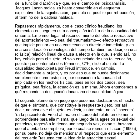
de la función diacrónica y que, en el campo del psicoanálisis,
Jacques Lacan radicaliza hasta convertirlo en el esquema
explicativo de la significación, que solo es posible por retroacción,
al término de la cadena hablada.
Repasemos rápidamente, con el caso clínico freudiano, los
elementos en juego en esta concepción inédita de la causalidad del
síntoma. En primer lugar, el reconocimiento del efecto retroactivo
del acontecimiento —o sea, del traumatismo—; efecto retroactivo
que impide pensar en una consecuencia directa e inmediata, y en
una consideración cronológica del tiempo también, es decir, en una
(clásica) relación lineal de causa a efecto en la que, siendo así, no
hay cabida para el sujeto: el solo enunciado de una tal ecuación,
puesto que contempla dos términos, C^E, elide al sujeto. La
causalidad descubierta por Freud introduce, en cambio,
decididamente al sujeto, y es por eso que no puede designarse
simplemente como psíquica, por oposición a la causalidad
implicada en los hechos físicos, pues en los dos casos, sea
psíquica, sea física, la ecuación es la misma. Ahora entendemos a
qué responde la designación lacaniana de causalidad lógica.
El segundo elemento en juego que podemos destacar es el hecho
de que el síntoma, que constituye la respuesta-sujeto, por así
decir, no absuelve al sujeto, es decir, justamente, no lo "inocenta".
Ya la paciente de Freud afirma en el curso del relato un elemento
sorprendente para ella misma: que luego de la agresión sexual del
pastelero, regresó a la tienda una segunda vez, como si buscara
que el atentado se repitiera, por lo cual se reprocha. Lacan (1990a),
por su parte, no deja de mencionar al respecto que este elemento
del recuerdo "resuena con la idea de la atracción sexual