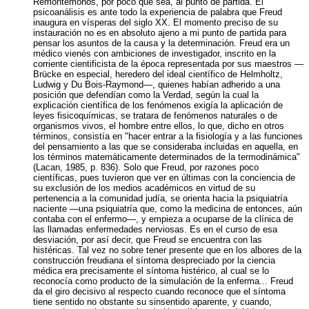
Remontémonos, por poco que sea, al punto de partida. El
psicoanálisis es ante todo la experiencia de palabra que Freud
inaugura en vísperas del siglo XX. El momento preciso de su
instauración no es en absoluto ajeno a mi punto de partida para
pensar los asuntos de la causa y la determinación. Freud era un
médico vienés con ambiciones de investigador, inscrito en la
corriente cientificista de la época representada por sus maestros —
Brücke en especial, heredero del ideal científico de Helmholtz,
Ludwig y Du Bois-Raymond—, quienes habían adherido a una
posición que defendían como la Verdad, según la cual la
explicación científica de los fenómenos exigía la aplicación de
leyes fisicoquímicas, se tratara de fenómenos naturales o de
organismos vivos, el hombre entre ellos, lo que, dicho en otros
términos, consistía en "hacer entrar a la fisiología y a las funciones
del pensamiento a las que se consideraba incluidas en aquella, en
los términos matemáticamente determinados de la termodinámica"
(Lacan, 1985, p. 836). Solo que Freud, por razones poco
científicas, pues tuvieron que ver en últimas con la conciencia de
su exclusión de los medios académicos en virtud de su
pertenencia a la comunidad judía, se orienta hacia la psiquiatría
naciente —una psiquiatría que, como la medicina de entonces, aún
contaba con el enfermo—, y empieza a ocuparse de la clínica de
las llamadas enfermedades nerviosas. Es en el curso de esa
desviación, por así decir, que Freud se encuentra con las
histéricas. Tal vez no sobre tener presente que en los albores de la
construcción freudiana el síntoma despreciado por la ciencia
médica era precisamente el síntoma histérico, al cual se lo
reconocía como producto de la simulación de la enferma... Freud
da el giro decisivo al respecto cuando reconoce que el síntoma
tiene sentido no obstante su sinsentido aparente, y cuando,