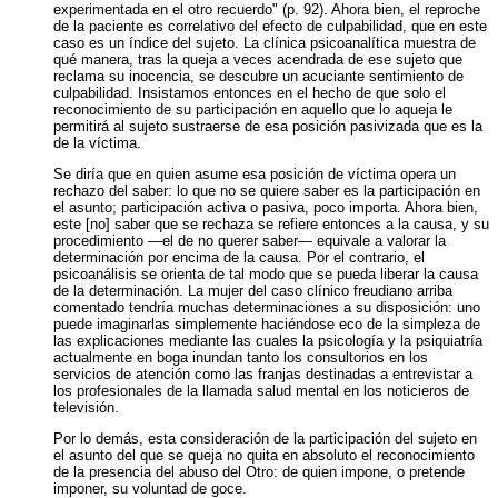
experimentada en el otro recuerdo" (p. 92). Ahora bien, el reproche
de la paciente es correlativo del efecto de culpabilidad, que en este
caso es un índice del sujeto. La clínica psicoanalítica muestra de
qué manera, tras la queja a veces acendrada de ese sujeto que
reclama su inocencia, se descubre un acuciante sentimiento de
culpabilidad. Insistamos entonces en el hecho de que solo el
reconocimiento de su participación en aquello que lo aqueja le
permitirá al sujeto sustraerse de esa posición pasivizada que es la
de la víctima.
Se diría que en quien asume esa posición de víctima opera un
rechazo del saber: lo que no se quiere saber es la participación en
el asunto; participación activa o pasiva, poco importa. Ahora bien,
este [no] saber que se rechaza se refiere entonces a la causa, y su
procedimiento —el de no querer saber— equivale a valorar la
determinación por encima de la causa. Por el contrario, el
psicoanálisis se orienta de tal modo que se pueda liberar la causa
de la determinación. La mujer del caso clínico freudiano arriba
comentado tendría muchas determinaciones a su disposición: uno
puede imaginarlas simplemente haciéndose eco de la simpleza de
las explicaciones mediante las cuales la psicología y la psiquiatría
actualmente en boga inundan tanto los consultorios en los
servicios de atención como las franjas destinadas a entrevistar a
los profesionales de la llamada salud mental en los noticieros de
televisión.
Por lo demás, esta consideración de la participación del sujeto en
el asunto del que se queja no quita en absoluto el reconocimiento
de la presencia del abuso del Otro: de quien impone, o pretende
imponer, su voluntad de goce.