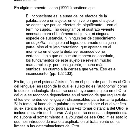
En algún momento Lacan (1990b) sostiene que
El inconsciente es la suma de los efectos de la
palabra sobre un sujeto, en el nivel en que el sujeto
se constituye por los efectos del significante... con el
término sujeto... no designamos el sustrato viviente
necesario para el fenómeno subjetivo, ni ninguna
especie de sustancia, ni ningún ser de conocimiento
en su
patía.
ni siquiera el logos encarnado en alguna
parte, sino el sujeto cartesiano, que aparece en el
momento en el que la duda se reconoce como
certeza —solo que en nuestra manera de abordarlo,
los fundamentos de este sujeto se revelan mucho
más amplios y, por consiguiente, mucho más
sumisos, en cuanto a la certeza que yerra. Eso es el
inconsciente. (pp. 132-133).
En fin, lo que el psicoanálisis sitúa en el punto de partida es al Otro
del lenguaje, en razón de lo cual el sujeto no es "autónomo" como
lo quiere la ideología liberal: se constituye como sujeto en el Otro
del que se reconoce dependiente en el sentido de que requiere de
él los elementos del lenguaje indispensables para tomar la palabra.
Si la toma, si hace de la palabra un acto mediante el cual verifica
su existencia de sujeto, podrá a su vez tomar distancia del Otro, e
incluso subvertir su discurso. Así pues, su necesaria dependencia
no supone el sometimiento a la voluntad de ese Otro. Y es esto lo
que nos introduce de manera explícita en el tratamiento de los
límites a las determinaciones del Otro.