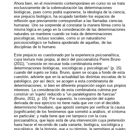
Ahora bien, en el movimiento contemporáneo en curso no se trata
exclusivamente de la sobrevaloración las determinaciones
biológicas, pues como podrá suponerse, la ideología de la ciencia,
ese prejuicio biológico, ha ocupado también los espacios de
reflexión que previamente correspondían a las llamadas ciencias
humanas. Uno se sorprende al constatar la manera férrea como la
misma lógica en juego en la consideración de las determinaciones
naturales se mantiene cuando se trata de determinaciones
psicológicas, incluso sociales, como si un naturalismo
psicosociológico se hubiera apoderado de aquellas, de las
disciplinas de lo humano.
Este prejuicio es cuestionado por la experiencia psicoanalítica,
cuya textura más propia, al decir del psicoanalista Pierre Bruno
(2011), "consiste en recusar toda combinatoria entre
determinaciones biológicas, sociológicas y psicológicas" (p. 15)
cuando del sujeto se trata. Bruno, quien se ocupa a fondo de esta
cuestión, advierte que en la actualidad las distintas escuelas de lo
patológico, por así decir, se acogen a esta combinatoria de
determinaciones, si bien en diferente proporción según sus propios
intereses. La consideración de esta combinatoria culmina por
construir un 'sujeto' reducido a "un paralelogramo de fuerzas"
(Bruno, 2011, p. 15). Por supuesto, la concepción del sujeto
derivada de ese ejercicio no tiene nada que ver con el decidido
determinismo freudiano, que apostó siempre por verificar la causa
(significante) de los fenómenos que sometió a análisis, el síntoma
en particular; y nada tiene que ver tampoco con la cura
psicoanalítica, que lejos está de una intervención cuya pretensión
fuera hacer el recorrido de cada variante, biológica, sociológica y
psicológica, de la historia, que a su término, le permitiera al sujeto