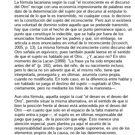
La fórmula lacaniana según la cual "el inconsciente es el discurso
del Otro" recoge con una economía impresionante de palabras ese
dato de la determinación del sujeto por el discurso al estipular lo
esencial de lo que le es transmitido, no cualquier cosa: lo decisivo
en la constitución del sujeto del inconsciente. Pero aun si existiera
una voluntad de dominio sobre aquello que se pretende transmitir,
hay que contar con el hecho de que un punto permanece opaco, un
punto que constituye lo indecible, que se halla por fuera de los
enunciados formulados por los padres y que, sin embargo, se
articula a esos enunciados en virtud de lo inconsciente (Izcovich,
2005, p. 13). La misma fórmula del inconsciente como discurso del
Otro señala un equívoco, pues también puede leerse en el sentido
de que el sujeto es hablado por el Otro... ¿Y, acaso no? En otro
momento decía Lacan (1999): "La frase ya ha sido empezada
antes del él" (p. 192), antes del niño, de su nacimiento incluso,
pero lo decía no sin advertir que él, el mismo niño, tiene que
interpretarla, proseguirla y, en últimas, asumirla como propia,
cuando no modificarla. En todo caso, en la diferencia entre hablar y
ser hablado se juega el destino del sujeto —sujetado al Otro,
ciertamente, pero no mediante los hilos de la marioneta—.
Aun otra fórmula, aquella según la cual "el deseo es el deseo del
Otro", permite situar la misma alternativa, en el sentido de que si
bien la posición frente al deseo está antecedida por el deseo del
Otro —en cuanto que solo en el espacio de la falta materna el
sujeto entra a jugar—, el sujeto es en últimas responsable del
juego que juega., de la posición que elige. Esto merece una
atención especial, pues plantea ya aquí el asunto de la
responsabilidad asunto que como puede suponerse, es uno de los
elementos propios de la causa, no de las determinaciones.