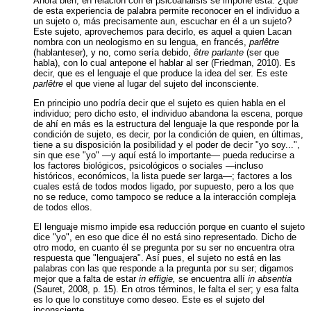
Ahora bien, en relación con el psicoanálisis se impone esta: ¿qué
de esta experiencia de palabra permite reconocer en el individuo a
un sujeto o, más precisamente aun, escuchar en él a un sujeto?
Este sujeto, aprovechemos para decirlo, es aquel a quien Lacan
nombra con un neologismo en su lengua, en francés,
parlêtre
(hablanteser), y no, como sería debido,
être parlante
(ser que
habla), con lo cual antepone el hablar al ser (Friedman, 2010). Es
decir, que es el lenguaje el que produce la idea del ser. Es este
parlêtre
el que viene al lugar del sujeto del inconsciente.
En principio uno podría decir que el sujeto es quien habla en el
individuo; pero dicho esto, el individuo abandona la escena, porque
de ahí en más es la estructura del lenguaje la que responde por la
condición de sujeto, es decir, por la condición de quien, en últimas,
tiene a su disposición la posibilidad y el poder de decir "yo soy...",
sin que ese "yo" —y aquí está lo importante— pueda reducirse a
los factores biológicos, psicológicos o sociales —incluso
históricos, económicos, la lista puede ser larga—; factores a los
cuales está de todos modos ligado, por supuesto, pero a los que
no se reduce, como tampoco se reduce a la interacción compleja
de todos ellos.
El lenguaje mismo impide esa reducción porque en cuanto el sujeto
dice "yo", en eso que dice él no está sino representado. Dicho de
otro modo, en cuanto él se pregunta por su ser no encuentra otra
respuesta que "lenguajera". Así pues, el sujeto no está en las
palabras con las que responde a la pregunta por su ser; digamos
mejor que a falta de estar
in effigie,
se encuentra allí
in absentia
(Sauret, 2008, p. 15). En otros términos, le falta el ser; y esa falta
es lo que lo constituye como deseo. Este es el sujeto del
inconsciente.