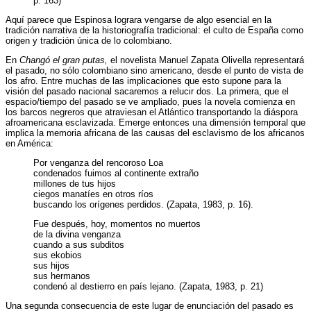
p. 163)
Aquí parece que Espinosa lograra vengarse de algo esencial en la
tradición narrativa de la historiografía tradicional: el culto de España como
origen y tradición única de lo colombiano.
En
Changó el gran putas,
el novelista Manuel Zapata Olivella representará
el pasado, no sólo colombiano sino americano, desde el punto de vista de
los afro. Entre muchas de las implicaciones que esto supone para la
visión del pasado nacional sacaremos a relucir dos. La primera, que el
espacio/tiempo del pasado se ve ampliado, pues la novela comienza en
los barcos negreros que atraviesan el Atlántico transportando la diáspora
afroamericana esclavizada. Emerge entonces una dimensión temporal que
implica la memoria africana de las causas del esclavismo de los africanos
en América:
Por venganza del rencoroso Loa
condenados fuimos al continente extraño
millones de tus hijos
ciegos manatíes en otros ríos
buscando los orígenes perdidos. (Zapata, 1983, p. 16).
Fue después, hoy, momentos no muertos
de la divina venganza
cuando a sus subditos
sus ekobios
sus hijos
sus hermanos
condenó al destierro en país lejano. (Zapata, 1983, p. 21)
Una segunda consecuencia de este lugar de enunciación del pasado es