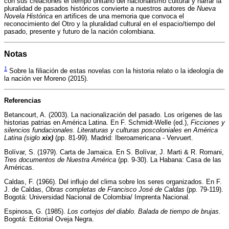
con sus creaciones el tiempo unitario del nacionalismo cultural y narrar la
pluralidad de pasados históricos convierte a nuestros autores de
Nueva
Novela Histórica
en artifices de una memoria que convoca el
reconocimiento del Otro y la pluralidad cultural en el espacio/tiempo del
pasado, presente y futuro de la nación colombiana.
Notas
1
Sobre la filiación de estas novelas con la historia relato o la ideología de
la nación ver Moreno (2015).
Referencias
Betancourt, A. (2003). La nacionalización del pasado. Los orígenes de las
historias patrias en América Latina. En F. Schmidt-Welle (ed.),
Ficciones y
silencios fundacionales. Literaturas y culturas poscoloniales en América
Latina (siglo
xix)
(pp. 81-99). Madrid: Iberoamericana - Vervuert.
Bolívar, S. (1979). Carta de Jamaica. En S. Bolívar, J. Marti & R. Romani,
Tres documentos de Nuestra América
(pp. 9-30). La Habana: Casa de las
Américas.
Caldas, F. (1966). Del influjo del clima sobre los seres organizados. En F.
J. de Caldas,
Obras completas de Francisco José de Caldas
(pp. 79-119).
Bogotá: Universidad Nacional de Colombia/ Imprenta Nacional.
Espinosa, G. (1985).
Los cortejos del diablo. Balada de tiempo de brujas.
Bogotá: Editorial Oveja Negra.