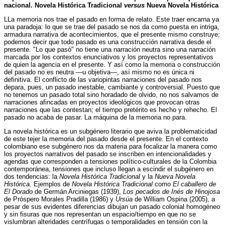
nacional. Novela Histórica Tradicional
versus
Nueva Novela Histórica
LLa memoria nos trae el pasado en forma de relato. Este traer encarna ya
una paradoja: lo que se trae del pasado se nos da como puesta en intriga,
armadura narrativa de acontecimientos, que el presente mismo construye;
podemos decir que todo pasado es una construcción narrativa desde el
presente. "Lo que pasó" no tiene una narración neutra sino una narración
marcada por los contextos enunciativos y los proyectos representativos
de quien la agencia en el presente. Y así como la memoria o construcción
del pasado no es neutra —u objetiva—, así mismo no es única ni
definitiva. El conflicto de las variopintas narraciones del pasado nos
depara, pues, un pasado inestable, cambiante y controversial. Puesto que
no tenemos un pasado total sino horadado de olvido, no nos salvamos de
narraciones afincadas en proyectos ideológicos que provocan otras
narraciones que las contestan; el tiempo pretérito es hecho y rehecho. El
pasado no acaba de pasar. La máquina de la memoria no para.
La novela histórica es un subgénero literario que aviva la problematicidad
de este tejer la memoria del pasado desde el presente. En el contexto
colombiano ese subgénero nos da materia para focalizar la manera como
los proyectos narrativos del pasado se inscriben en intencionalidades y
agendas que corresponden a tensiones político-culturales de la Colombia
contemporánea, tensiones que incluso llegan a escindir el subgénero en
dos tendencias: la
Novela Histórica Tradicional
y la
Nueva Novela
Histórica.
Ejemplos de
Novela Histórica Tradicional
como
El caballero de
El Dorado
de Germán Arciniegas (1939),
Los pecados de Inés de Hinojosa
de Próspero Morales Pradilla (1986) y
Ursúa
de William Ospina (2005), a
pesar de sus evidentes diferencias dibujan un pasado colonial homogéneo
y sin fisuras que nos representan un espacio/tiempo en que no se
vislumbran alteridades centrífugas o temporalidades en tensión con la