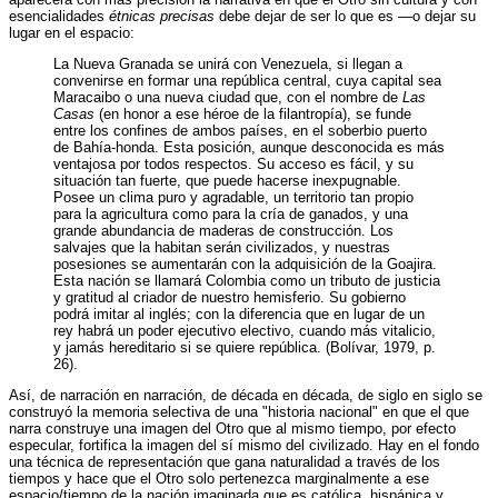
esencialidades
étnicas precisas
debe dejar de ser lo que es —o dejar su
lugar en el espacio:
La Nueva Granada se unirá con Venezuela, si llegan a
convenirse en formar una república central, cuya capital sea
Maracaibo o una nueva ciudad que, con el nombre de
Las
Casas
(en honor a ese héroe de la filantropía), se funde
entre los confines de ambos países, en el soberbio puerto
de Bahía-honda. Esta posición, aunque desconocida es más
ventajosa por todos respectos. Su acceso es fácil, y su
situación tan fuerte, que puede hacerse inexpugnable.
Posee un clima puro y agradable, un territorio tan propio
para la agricultura como para la cría de ganados, y una
grande abundancia de maderas de construcción. Los
salvajes que la habitan serán civilizados, y nuestras
posesiones se aumentarán con la adquisición de la Goajira.
Esta nación se llamará Colombia como un tributo de justicia
y gratitud al criador de nuestro hemisferio. Su gobierno
podrá imitar al inglés; con la diferencia que en lugar de un
rey habrá un poder ejecutivo electivo, cuando más vitalicio,
y jamás hereditario si se quiere república. (Bolívar, 1979, p.
26).
Así, de narración en narración, de década en década, de siglo en siglo se
construyó la memoria selectiva de una "historia nacional" en que el que
narra construye una imagen del Otro que al mismo tiempo, por efecto
especular, fortifica la imagen del sí mismo del civilizado. Hay en el fondo
una técnica de representación que gana naturalidad a través de los
tiempos y hace que el Otro solo pertenezca marginalmente a ese
espacio/tiempo de la nación imaginada que es católica, hispánica y