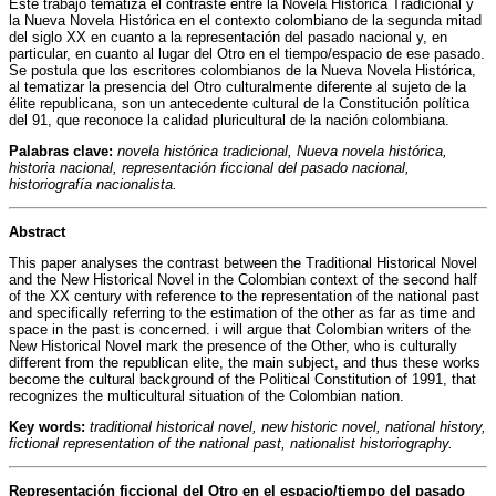
Este trabajo tematiza el contraste entre la Novela Histórica Tradicional y
la Nueva Novela Histórica en el contexto colombiano de la segunda mitad
del siglo XX en cuanto a la representación del pasado nacional y, en
particular, en cuanto al lugar del Otro en el tiempo/espacio de ese pasado.
Se postula que los escritores colombianos de la Nueva Novela Histórica,
al tematizar la presencia del Otro culturalmente diferente al sujeto de la
élite republicana, son un antecedente cultural de la Constitución política
del 91, que reconoce la calidad pluricultural de la nación colombiana.
Palabras clave:
novela histórica tradicional, Nueva novela histórica,
historia nacional, representación ficcional del pasado nacional,
historiografía nacionalista.
Abstract
This paper analyses the contrast between the Traditional Historical Novel
and the New Historical Novel in the Colombian context of the second half
of the XX century with reference to the representation of the national past
and specifically referring to the estimation of the other as far as time and
space in the past is concerned. i will argue that Colombian writers of the
New Historical Novel mark the presence of the Other, who is culturally
different from the republican elite, the main subject, and thus these works
become the cultural background of the Political Constitution of 1991, that
recognizes the multicultural situation of the Colombian nation.
Key words:
traditional historical novel, new historic novel, national history,
fictional representation of the national past, nationalist historiography.
Representación ficcional del Otro en el espacio/tiempo del pasado