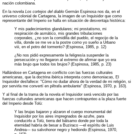
nación colombiana.
En la novela
Los cortejos del diablo
Germán Espinosa nos da, en el
universo colonial de Cartagena, la imagen de un Inquisidor que como
representante del Imperio se halla en situación de desventaja histórica:
Y mis padecimientos glandulares; mi prostatismo, mi
respiración de asmático, mis grandes tribulaciones
corporales, ¿no son la comidilla del pueblo, el regocijo de la
villa, donde se me ve a la postre como yo sueño a Urbano
viii, en el potro del tormento? (Espinosa, 1985, p. 12)
¿No nos pidió expresamente la feligresía suspender la
persecución y no llegaron al extremo de afirmar que yo era
más brujo que todos los brujos? (Espinosa, 1985, p. 23)
Hallándose en Cartagena en conflicto con las fuerzas culturales
americanas, que la doctrina ibérica interpreta como demoniacas, El
Inquisidor desfallece: "Cómo no dudar ahora de la verdad de mi religión, si
por servirla me convertí en piltrafa ambulante" (Espinosa, 1970, p. 163).
Y al final de la trama de la novela el Inquisidor será vencido por las
fuerzas culturales americanas que hacen contrapunteo a la plaza fuerte
del Imperio desde Tolú:
Y las brujas bajaron y alzaron el cuerpo monumental del
Inquisidor por los aires impregnados de azufre, para
conducirlo a Tolú, tierra del bálsamo donde por toda la
eternidad habría de besar a Buziraco —el espíritu de Luis
Andrea— su salvohonor negro y hediondo (Espinosa, 1970,