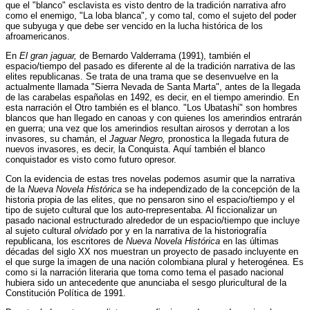
que el "blanco" esclavista es visto dentro de la tradición narrativa afro
como el enemigo, "La loba blanca", y como tal, como el sujeto del poder
que subyuga y que debe ser vencido en la lucha histórica de los
afroamericanos.
En
El gran jaguar,
de Bernardo Valderrama (1991), también el
espacio/tiempo del pasado es diferente al de la tradición narrativa de las
elites republicanas. Se trata de una trama que se desenvuelve en la
actualmente llamada "Sierra Nevada de Santa Marta", antes de la llegada
de las carabelas españolas en 1492, es decir, en el tiempo amerindio. En
esta narración el Otro también es el blanco. "Los Ubatashi" son hombres
blancos que han llegado en canoas y con quienes los amerindios entrarán
en guerra; una vez que los amerindios resultan airosos y derrotan a los
invasores, su chamán, el
Jaguar Negro,
pronostica la llegada futura de
nuevos invasores, es decir, la Conquista. Aquí también el blanco
conquistador es visto como futuro opresor.
Con la evidencia de estas tres novelas podemos asumir que la narrativa
de la
Nueva Novela Histórica
se ha independizado de la concepción de la
historia propia de las elites, que no pensaron sino el espacio/tiempo y el
tipo de sujeto cultural que los auto-rrepresentaba. Al ficcionalizar un
pasado nacional estructurado alrededor de un espacio/tiempo que incluye
al sujeto cultural
olvidado
por y en la narrativa de la historiografía
republicana, los escritores de
Nueva Novela Histórica
en las últimas
décadas del siglo XX nos muestran un proyecto de pasado incluyente en
el que surge la imagen de una nación colombiana plural y heterogénea. Es
como si la narración literaria que toma como tema el pasado nacional
hubiera sido un antecedente que anunciaba el sesgo pluricultural de la
Constitución Política de 1991.