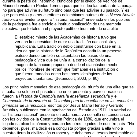
durante la peste del insomnio, cundidos por el olvido los vecinos de
Macondo visitan a Piedad Ternera para que les lea las cartas de la baraja:
no para que adivine su futuro sino para que les adivine su pasado. Y es
que para estos y otros escritores colombianos autores de la
Nueva Novela
Histórica
es evidente que la "historia nacional" enseñada en los pupitres
de la pedagogía fue ejercicio e institucionalización de una memoria
selectiva que fortalecía el proyecto político triunfante de una elite:
El establecimiento de las Academias de historia tuvo que
ver con la necesidad de crear una tradición nacionalista y
republicana. Esta tradición debió construirse con base en la
idea de que la historia de la República constituía un proceso
exitoso donde también se asentaban las bases de una
pedagogía cívica que se unía a la consolidación de la
imagen de la nación propuesta desde el diagnóstico hecho
por los "hombres de letras" que formaban esa institución o
que fueron tomados como bastiones ideológicos de los
proyectos triunfantes. (Betancourt, 2003, p. 90)
Los principales manuales de esa pedagogía del triunfo de una elite que se
situaba no solo en el pasado sino en el presente y porvenir nacional
fueron la
Historia de Colombia para la enseñanza secundaria
y el
Compendio de la Historia de Colombia para la enseñanza en las escuelas
primarias de la república,
escritos por Jesús María Henao y Gerardo
Arrubla y publicados con la aprobación del Estado en 1911. La verdad de
la "historia nacional" presente en esta narrativa se halla en consonancia
con los olvidos de la Constitución Política de 1886, que encumbra el
legado católico hispánico y borraba los otros legados de nuestro país: "No
debemos, pues, maldecir esa conquista porque gracias a ella vino a
nuestra tierra la civilización europea y le debemos el tesoro inestimable de