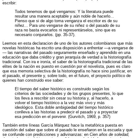
escribir:
Todos tenemos de qué vengarnos: Y la literatura puede
resultar una manera aceptable y aún noble de hacerlo...
Pienso que si de algo toma venganza el escritor es de su
niñez... Para uno vengarse de su niñez o del pasado de su
raza no basta evocarlos ni representárselos, sino que es
necesario conjurarlos. (pp. 35-37).
Leemos en esta declaracion de uno de los autores colombianos que más
novelas históricas ha escrito una disposición a enfrentar —a vengarse de
— las narrativas del pasado seguramente enseñado y aprendido en una
educación que daba crédito y gran jerarquía de verdad a la historiografía
tradicional. Con ira e ironía, el saber de la historiografía tradicional de las
elites de la nación es puesto en cuestión por el novelista, pues es claro
que esa memoria selectiva de la historiografía no hace sino justificar, en
el pasado, el presente y, sobre todo, en el futuro, el proyecto político de
quienes han construido ese saber:
El tiempo del saber histórico es construido según los
criterios de las sociedades y de los grupos presentes, lo que
los lleva a rescribir sin cesar su historia y, al hacerlo, a
volver el tiempo histórico a la vez más vivo y más
ideológico. Esta doble ambigüedad del tiempo histórico
conlleva a las historias a predecir el pasado y a proyectar
esa predicción en el porvenir. (Gurvitch, 1969, p. 357)
También entre líneas García Márquez hace la metafórica puesta en
cuestión del saber que sobre el pasado le enseñaron en la escuela y que
se confunde con predicciones y adivinanzas: en
Cien años de soledad,