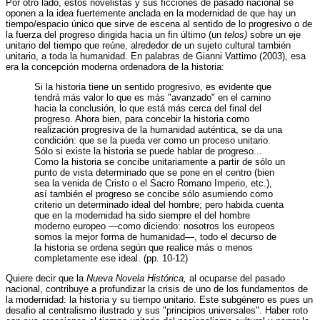
Por otro lado, estos novelistas y sus ficciones de pasado nacional se
oponen a la idea fuertemente anclada en la modernidad de que hay un
tiempo/espacio único que sirve de escena al sentido de lo progresivo o de
la fuerza del progreso dirigida hacia un fin último (un
telos)
sobre un eje
unitario del tiempo que reúne, alrededor de un sujeto cultural también
unitario, a toda la humanidad. En palabras de Gianni Vattimo (2003), esa
era la concepción moderna ordenadora de la historia:
Si la historia tiene un sentido progresivo, es evidente que
tendrá más valor lo que es más "avanzado" en el camino
hacia la conclusión, lo que está más cerca del final del
progreso. Ahora bien, para concebir la historia como
realización progresiva de la humanidad auténtica, se da una
condición: que se la pueda ver como un proceso unitario.
Sólo si existe la historia se puede hablar de progreso...
Como la historia se concibe unitariamente a partir de sólo un
punto de vista determinado que se pone en el centro (bien
sea la venida de Cristo o el Sacro Romano Imperio, etc.),
así también el progreso se concibe sólo asumiendo como
criterio un determinado ideal del hombre; pero habida cuenta
que en la modernidad ha sido siempre el del hombre
moderno europeo —como diciendo: nosotros los europeos
somos la mejor forma de humanidad—, todo el decurso de
la historia se ordena según que realice más o menos
completamente ese ideal. (pp. 10-12)
Quiere decir que la
Nueva Novela Histórica,
al ocuparse del pasado
nacional, contribuye a profundizar la crisis de uno de los fundamentos de
la modernidad: la historia y su tiempo unitario. Este subgénero es pues un
desafio al centralismo ilustrado y sus "principios universales". Haber roto