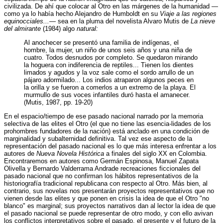
civilizada. De ahí que colocar al Otro en las márgenes de la humanidad —
como ya lo había hecho Alejandro de Humboldt en su
Viaje a las regiones
equinocciales...—
sea en la pluma del novelista Alvaro Mutis de
La nieve
del almirante
(1984) algo
natural:
Al anochecer se presentó una familia de indígenas, el
hombre, la mujer, un niño de unos seis años y una niña de
cuatro. Todos desnudos por completo. Se quedaron mirando
la hoguera con indiferencia de reptiles... Tienen los dientes
limados y agudos y la voz sale como el sordo arrullo de un
pájaro adormilado... Los indios atraparon algunos peces en
la orilla y se fueron a comerlos a un extremo de la playa. El
murmullo de sus voces infantiles duró hasta el amanecer.
(Mutis, 1987, pp. 19-20)
En el espacio/tiempo de ese pasado nacional narrado por la memoria
selectiva de las elites el Otro (el que no tiene las esencia-lidades de los
prohombres fundadores de la nación) está anclado en una condición de
marginalidad y subalternidad definitiva. Tal vez ese aspecto de la
representación del pasado nacional es lo que más interesa enfrentar a los
autores de
Nueva Novela Histórica
a finales del siglo XX en Colombia.
Encontraremos en autores como Germán Espinosa, Manuel Zapata
Olivella y Bernardo Valderrama Andrade recreaciones ficcionales del
pasado nacional que no confirman los hábitos representativos de la
historiografía tradicional republicana con respecto al Otro. Más bien, al
contrario, sus novelas nos presentarán proyectos representativos que no
vienen desde las elites y que ponen en crisis la idea de que el Otro "no
blanco" es marginal; sus proyectos narrativos dan al lector la idea de que
el pasado nacional se puede representar de otro modo, y con ello avivan
los conflictos interpretativos sobre el pasado, el presente y el futuro de la