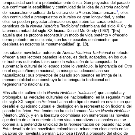
temporalidad central o pretendidamente única. Son proyectos del pasado
que confirman la estabilidad y continuidad de la idea de
historia nacional
1
del nacionalismo cultural de la cultura de la Atenas Suramericana
; ellos
dan continuidad a presupuestos culturales de gran longevidad, y sobre
ellos se pueden proyectar afirmaciones que sobre las características
genéricas de la
Novela Histórica Tradicional
colombiana del siglo XIX y de
la primera mitad del siglo XX hiciera Donald Mc Grady (1962): "[Es]
aquella que se propone reconstruir un modo de vida pretérito y ofrecerlo
como pretérito, en su lejanía, con los especiales sentimientos que
despierta en nosotros la monumentalidad" (p. 18).
Los citados novelistas autores de
Novela Histórica Tradicional
en efecto
ofrecen a sus lectores pasados lejanos, es decir, acabados, en los que
estructuras culturales tales como la valoración de la conquista, la
supremacía cultural de lo letrado sobre lo vernáculo, la ignorancia del Otro
en el espacio/tiempo nacional, la misoginia judeocristiana son
naturalizadas; sus proyectos de pasado son puestos en intriga de la
monumentalidad que construyó la historiografía tradicional del
hegemonismo nacionalista.
Más allá del cultivo de la
Novela Hist
óri
ca Tradicional,
que aceptaba y
prolongaba las verdades culturales del nacionalismo, en la segunda mitad
del siglo XX surgió en América Latina otro tipo de escritura novelesca que
desafió el quietismo cultural e ideológico en la representación ficcional del
pasado histórico. Ese fenómeno ha sido llamado
Nueva Novela Histórica
(Menton, 1993), y en la literatura colombiana son numerosas las novelas
que dentro de esta corriente dieron vida a narrativas nocionales que se
oponen a la pretendida unicidad de la representación del pasado nacional.
Este desafío de los novelistas colombianos reluce con elocuencia en las
palabras del novelista Germán Espinosa (1990) a propósito del oficio de