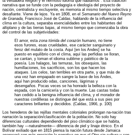
la verdadera religión y el hermoso idioma que hablamos". Esa tradición
narrativa que se funde con la pedagogía e ideología del proyecto de
nación, centralista y excluyente, es memoria al mismo tiempo selectiva y
desafiante. Viene de lejos. Ya en 1808, en el
Semanario del Nuevo Reyno
de Granada,
Francisco José de Caldas, hablando de la influencia del
clima en la cultura, separaba esencialidades entre los habitantes del
altiplano y de las tierras bajas, al mismo tiempo que comenzaba la obra
del control de las subjetividades:
El amor, esta
zona tórrida del corazón humano,
no tiene
esos furores, esas crueldades, ese carácter sanguinario y
feroz del mulato de la costa. Aquí [en los Andes] se ha
puesto en equilibrio con el clima, aquí las perfidias se lloran,
se cantan, y toman el idioma sublime y patético de la
poesía. Los halagos, las ternuras, los obsequios, las
humillaciones, los sacrificios, son los que hacen los
ataques. Los celos, tan terribles en otra parte, y que más de
una vez han empapado en sangre la base de los Andes,
aquí han producido odas, canciones, lágrimas y
desengaños. Pocas veces se ha honrado la belleza con la
espada, con la carnicería y con la muerte. Las castas todas
han cedido a la benigna influencia del clima, y el morador de
nuestras cordilleras se distingue del que está a sus pies por
caracteres brillantes y decididos. (Caldas, 1966, p. 100)
Los herederos de las rejillas mentales coloniales prolongan na-nación tras
narración la separación/clasificación de la población. No solo hay
diferencias culturales dependiendo del piso climático que se habita,
también hay —naturalmente— diferencia de piel y linaje étnico. En el
Bolívar exiliado que en 1815 piensa la nación futura desde Jamaica
aparecerá con más precisión la narrativa en que el Otro sin cultura y con