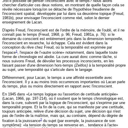
Jtst-il possible de penser l'inconscient avec le temps? Nous allons
chercher d'articuler ces deux notions, en montrant de quelle façon cela se
révèle nécessaire lorsqu'on se détache de l'hypothèse freudienne de
l'inconscient spatial, développée par lui dans sa deuxième topique (Freud,
1981b), pour envisager l'inconscient comme réel, selon le dernier
enseignement de Lacan.
D'après Freud, l'inconscient est de l'ordre de la mémoire, de l'oubli, et il ne
connaît pas le temps (Freud, 1968, p. 96; Freud, 1981a, p. 76): si le
domaine du conscient est entièrement pris dans la dimension temporelle,
l'inconscient en revanche, lui échappe. Cela est évident dans la
conception du rêve chez Freud, où la temporalité est exprimée par
1
l'espace
, l'espace de l'«autre scène» notamment, dans laquelle toute
forme de chronologie est abolie. La cure aurait donc comme tâche, si
nous suivons Freud, de dévoiler les processus inconscients, en les
faisant passer d'une dimension hors-temps
(Zeitlos)
à la temporalité propre
au sujet, une temporalité qui s'articule dans le langage.
Différemment, pour Lacan, le temps a une affinité essentielle avec
l'inconscient. Il y a au moins trois occurrences importantes où Lacan parle
du temps, plus ou moins directement en rapport avec l'inconscient.
En 1945 dans «Le temps logique ou l'assertion de certitude anticipée»
(Lacan, 1966, pp. 197-214), où il soutient que le temps chronologique est,
dans la cure, subverti par la logique de l'inconscient, qui s'exprime par une
temporalité propre. Et la fin de la cure, qui se manifeste par une certitude,
toujours anticipée, relève d'une décision du sujet, une décision qui n'est
pas de l'ordre de la maîtrise, mais qui, au contraire, dépend du dégrée de
2
fixation à la jouissance
du sujet (par exemple, la jouissance de son
symptôme): «la tension du temps se renverse en... tendance à l'acte»