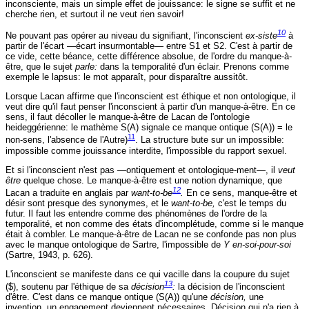
inconsciente, mais un simple effet de jouissance: le signe se suffit et ne
cherche rien, et surtout il ne veut rien savoir!
10
Ne pouvant pas opérer au niveau du signifiant, l'inconscient
ex-siste
à
partir de l'écart —écart insurmontable— entre S1 et S2. C'est à partir de
ce vide, cette béance, cette différence absolue, de l'ordre du manque-à-
être, que le sujet
parle:
dans la temporalité d'un éclair. Prenons comme
exemple le lapsus: le mot apparaît, pour disparaître aussitôt.
Lorsque Lacan affirme que l'inconscient est éthique et non ontologique, il
veut dire qu'il faut penser l'inconscient à partir d'un manque-à-être. En ce
sens, il faut décoller le manque-à-être de Lacan de l'ontologie
heideggérienne: le mathème S(A) signale ce manque ontique (S(A)) = le
11
non-sens, l'absence de l'Autre)
. La structure bute sur un impossible:
impossible comme jouissance interdite, l'impossible du rapport sexuel.
Et si l'inconscient n'est pas —ontiquement et ontologique-ment—, il
veut
être
quelque chose. Le manque-à-être est une notion dynamique, que
12
Lacan a traduite en anglais par
want-to-be
.
En ce sens, manque-être et
désir sont presque des synonymes, et le
want-to-be,
c'est le temps du
futur. Il faut les entendre comme des phénomènes de l'ordre de la
temporalité, et non comme des états d'incomplétude, comme si le manque
était à combler. Le manque-à-être de Lacan ne se confonde pas non plus
avec le manque ontologique de Sartre, l'impossible de
Y en-soi-pour-soi
(Sartre, 1943, p. 626).
L'inconscient se manifeste dans ce qui vacille dans la coupure du sujet
13
($), soutenu par l'éthique de sa
décision
:
la décision de l'inconscient
d'être. C'est dans ce manque ontique (S(A)) qu'une
décision,
une
invention, un engagement deviennent nécessaires. Décision qui n'a rien à