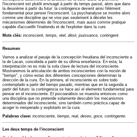
l'inconscient est plutôt envisagé à partir du temps passé, alors que dans
la deuxième à partir du futur: la contingence devient ainsi l'élément
fondamental pour penser l'inconscient. La psychanalyse se montre alors
comme une discipline qui ne vise pas seulement à déceler les
mécanismes déterminés de l'inconscient, mais aussi comme pratique
capable d'accueillir l'inattendu et de l'exploiter dans la cure.
Mots clés:
inconscient, temps, réel, désir, jouissance, contingent.
Resumen
Vamos a analizar el pasaje de la concepción freudiana del inconsciente a
la de Lacan, concebida a partir de su última enseñanza. En esta, la
interpretación no es más la sola clave de lectura del inconsciente.
Mostraremos la articulación de ambos inconscientes con la noción de
"tiempo", y cómo estas dos diferentes concepciones determinan la
dirección de la cura. En la primera, el inconsciente es sobre todo
contemplado a partir del tiempo pasado, mientras que en la segunda a
partir del futuro: la contingencia se hace así el elemento fundamental para
pensar en el inconsciente. El psicoanálisis se muestra entonces como
una disciplina que no pretende solamente descubrir los mecanismos
determinados del inconsciente, sino también como práctica capaz de
acoger lo inesperado y explotarlo en la cura.
Palabras clave:
inconsciente, tiempo, real, deseo, goce, contingente.
Les deux temps de l'inconscient