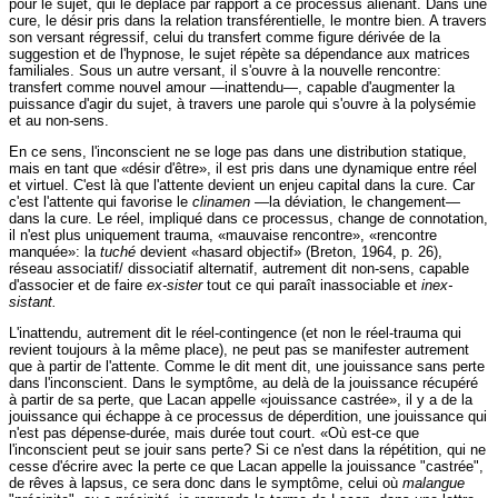
pour le sujet, qui le déplace par rapport à ce processus aliénant. Dans une
cure, le désir pris dans la relation transférentielle, le montre bien. A travers
son versant régressif, celui du transfert comme figure dérivée de la
suggestion et de l'hypnose, le sujet répète sa dépendance aux matrices
familiales. Sous un autre versant, il s'ouvre à la nouvelle rencontre:
transfert comme nouvel amour —inattendu—, capable d'augmenter la
puissance d'agir du sujet, à travers une parole qui s'ouvre à la polysémie
et au non-sens.
En ce sens, l'inconscient ne se loge pas dans une distribution statique,
mais en tant que «désir d'être», il est pris dans une dynamique entre réel
et virtuel. C'est là que l'attente devient un enjeu capital dans la cure. Car
c'est l'attente qui favorise le
clinamen
—la déviation, le changement—
dans la cure. Le réel, impliqué dans ce processus, change de connotation,
il n'est plus uniquement trauma, «mauvaise rencontre», «rencontre
manquée»: la
tuché
devient «hasard objectif» (Breton, 1964, p. 26),
réseau associatif/ dissociatif alternatif, autrement dit non-sens, capable
d'associer et de faire
ex-sister
tout ce qui paraît inassociable et
inex-
sistant.
L'inattendu, autrement dit le réel-contingence (et non le réel-trauma qui
revient toujours à la même place), ne peut pas se manifester autrement
que à partir de l'attente. Comme le dit ment dit, une jouissance sans perte
dans l'inconscient. Dans le symptôme, au delà de la jouissance récupéré
à partir de sa perte, que Lacan appelle «jouissance castrée», il y a de la
jouissance qui échappe à ce processus de déperdition, une jouissance qui
n'est pas dépense-durée, mais durée tout court. «Où est-ce que
l'inconscient peut se jouir sans perte? Si ce n'est dans la répétition, qui ne
cesse d'écrire avec la perte ce que Lacan appelle la jouissance "castrée",
de rêves à lapsus, ce sera donc dans le symptôme, celui où
malangue