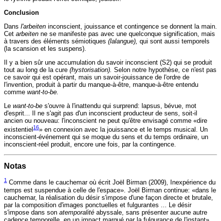
Conclusion
Dans
l'
arbeiten
inconscient, jouissance et contingence se donnent la main.
Cet
arbeiten
ne se manifeste pas avec une quelconque signification, mais
à travers des éléments sémiotiques
(lalangue),
qui sont aussi temporels
(la scansion et les suspens).
Il y a bien sûr une accumulation du savoir inconscient (S2) qui se produit
tout au long de la cure
(hystorisation).
Selon notre hypothèse, ce n'est pas
ce savoir qui est opérant, mais un savoir-jouissance de l'ordre de
l'invention, produit à partir du manque-à-être, manque-à-être entendu
comme
want-to-be.
Le
want-to-be
s'ouvre à l'inattendu qui surprend: lapsus, bévue, mot
d'esprit... Il ne s'agit pas d'un inconscient producteur de sens, soit-il
ancien ou nouveau: l'inconscient ne peut qu'être envisagé comme «dire
16
existentiel
» en connexion avec la jouissance et le temps musical. Un
inconscient-événement qui se moque du sens et du temps ordinaire, un
inconscient-réel produit, encore une fois, par la contingence.
Notas
1
Comme dans le cauchemar où écrit Joël Birman (2009), Inexpérience du
temps est suspendue à celle de l'espace». Joël Birman continue: «dans le
cauchemar, la réalisation du désir s'impose d'une façon directe et brutale,
par la composition d'images ponctuelles et fulgurantes ... Le désir
s'impose dans son
atemporalité
abyssale, sans présenter aucune autre
cadence temporelle, en un impact marqué par la fulgurance de l'instant»