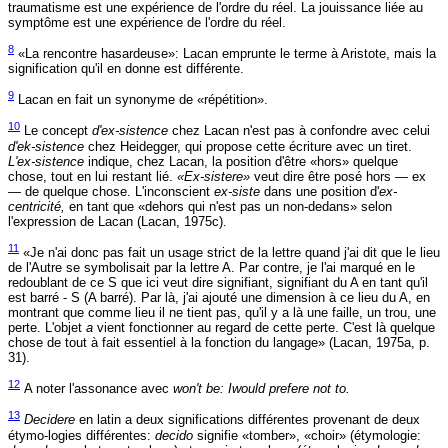
traumatisme est une expérience de l'ordre du réel. La jouissance liée au
symptôme est une expérience de l'ordre du réel.
8
«La rencontre hasardeuse»: Lacan emprunte le terme à Aristote, mais la
signification qu'il en donne est différente.
9
Lacan en fait un synonyme de «répétition».
10
Le concept
d'ex-sistence
chez Lacan n'est pas à confondre avec celui
d'ek-sistence
chez Heidegger, qui propose cette écriture avec un tiret.
L'ex-sistence
indique, chez Lacan, la position d'être «hors» quelque
chose, tout en lui restant lié.
«Ex-sistere»
veut dire être posé hors — ex
— de quelque chose. L'inconscient
ex-siste
dans une position d'
ex-
centricité,
en tant que «dehors qui n'est pas un non-dedans» selon
l'expression de Lacan (Lacan, 1975c).
11
«Je n'ai donc pas fait un usage strict de la lettre quand j'ai dit que le lieu
de l'Autre se symbolisait par la lettre A. Par contre, je l'ai marqué en le
redoublant de ce S que ici veut dire signifiant, signifiant du A en tant qu'il
est barré - S (A barré). Par là, j'ai ajouté une dimension à ce lieu du A, en
montrant que comme lieu il ne tient pas, qu'il y a là une faille, un trou, une
perte. L'objet
a
vient fonctionner au regard de cette perte. C'est là quelque
chose de tout à fait essentiel à la fonction du langage» (Lacan, 1975a, p.
31).
12
A noter l'assonance avec
won't be: Iwould prefere not to.
13
Decidere
en latin a deux significations différentes provenant de deux
étymo-logies différentes:
decido
signifie «tomber», «choir» (étymologie: