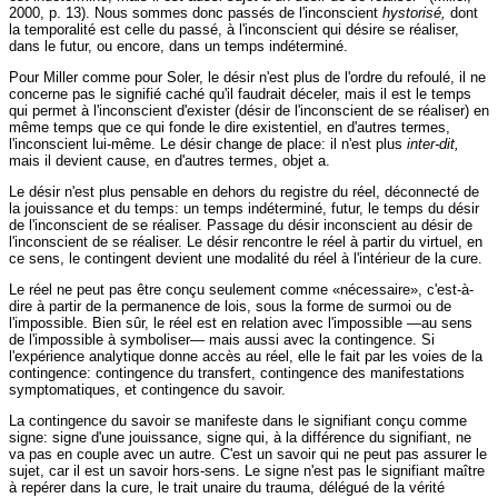
2000, p. 13). Nous sommes donc passés de l'inconscient
hystorisé,
dont
la temporalité est celle du passé, à l'inconscient qui désire se réaliser,
dans le futur, ou encore, dans un temps indéterminé.
Pour Miller comme pour Soler, le désir n'est plus de l'ordre du refoulé, il ne
concerne pas le signifié caché qu'il faudrait déceler, mais il est le temps
qui permet à l'inconscient d'exister (désir de l'inconscient de se réaliser) en
même temps que ce qui fonde le dire existentiel, en d'autres termes,
l'inconscient lui-même. Le désir change de place: il n'est plus
inter-dit,
mais il devient cause, en d'autres termes, objet a.
Le désir n'est plus pensable en dehors du registre du réel, déconnecté de
la jouissance et du temps: un temps indéterminé, futur, le temps du désir
de l'inconscient de se réaliser. Passage du désir inconscient au désir de
l'inconscient de se réaliser. Le désir rencontre le réel à partir du virtuel, en
ce sens, le contingent devient une modalité du réel à l'intérieur de la cure.
Le réel ne peut pas être conçu seulement comme «nécessaire», c'est-à-
dire à partir de la permanence de lois, sous la forme de surmoi ou de
l'impossible. Bien sûr, le réel est en relation avec l'impossible —au sens
de l'impossible à symboliser— mais aussi avec la contingence. Si
l'expérience analytique donne accès au réel, elle le fait par les voies de la
contingence: contingence du transfert, contingence des manifestations
symptomatiques, et contingence du savoir.
La contingence du savoir se manifeste dans le signifiant conçu comme
signe: signe d'une jouissance, signe qui, à la différence du signifiant, ne
va pas en couple avec un autre. C'est un savoir qui ne peut pas assurer le
sujet, car il est un savoir hors-sens. Le signe n'est pas le signifiant maître
à repérer dans la cure, le trait unaire du trauma, délégué de la vérité