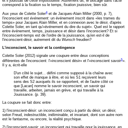
et il jouissait de cette impossibilité. Autrement dit, le blocage dans l'acte
correspond à la fixation su le temps, fixation jouissive, bien sûr.
4
Aux yeux de Colette Soler
et de Jacques-Alain Miller (2000, p. 7),
l'inconscient est
événement:
un événement inscrit dans «les trames du
temps» pour Jacques Alain Miller, et en connexion avec le désir, d'après
Colette Soler, en tant qu'«événement du dire du sujet». Quel est le rapport
entre événement, temps, jouissance et désir dans l'inconscient? Et si
l'inconscient-temps est de l'ordre de la jouissance, qu'en est-il de
l'inconscient-désir, autrement dit du
Wunsch
freudien?
L'inconscient, le savoir et la contingence
Colette Soler (2012) signale une coupure entre deux conceptions
5
différentes de l'inconscient: l'«inconscient désir» et l'«inconscient savoir
».
Il y a, écrit-elle
D'un côté le sujet... défini comme supposé à la chaîne avec
son effet de manque à être, et où les S1 reçoivent leurs
sens des S2 auxquels ils se rapportent, et de l'autre côté ce
que [Lacan] nomme le savoir inconscient, un savoir qui
travaille,
arbeiten,
jamais en grève, et qui travaille à la
Jouissance. (p. 39).
La coupure se fait donc entre:
1) l'inconscient-désir: un inconscient conçu à partir du désir, un désir,
selon Freud, indestructible, inéliminable, et invariant, dont son autre nom
est le fantasme, ou encore, la réalité psychique.
2) l'inconscient-savoir: un inconscient qui travaille pour la jouissance, en