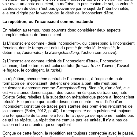
voir avec un choix conscient, la maîtrise, la possession de soi, la volonté.
La décision du désir n'est pas gouvernée par le sujet de l'intentionnalité,
elle est dirigée par le
want-to-be,
le désir de l'inconscient d'être.
La repetition, ou l'inconscient comme inattendu
En relation au temps, nous pouvons donc considérer deux aspects
complémentaires de l'inconscient:
1) L'inconscient comme «désir inconscient», qui correspond à l'inconscient
freudien, dont le temps est celui du passé (le refoulé, le signifié, le
déterminé,
l'
automaton,
la
Zwangshandlung,
l'action compulsive).
2) L'inconscient comme «désir de l'inconscient d'être», l'inconscient
lacanien, dont le temps est celui du futur (le
want-to-be,
l'ouvert, l'évasif,
le fugace, le contingent, la
tuché).
La répétition, phénomène central de l'inconscient, à l'origine de toute
formation de l'inconscient, détient une place à part: elle n'est pas
seulement à entendre comme
Zwangshandlung.
Bien sûr, d'un côté, elle
est «insistance démoniaque... des traces mnésiques du trauma», note
Colette Soler, rebelles à la substitution métaphorique propre à l'inconscient
refoulé. Elle précise que «cette description oriente... vers l'idée d'un
inconscient constitué de traces persistantes des premières rencontres de
jouissance» (Soler, 2012, p. 40). La temporalité de la pulsion est toujours
une temporalité de la première fois: le fait que ça se répète ne modifie pas
ce qui se répète. La répétition ne cumule pas les unités, il n'y a pas de
liaison entre ces unités qui se répètent.
Conçue de cette façon, la répétition est toujours connectée avec le passé.