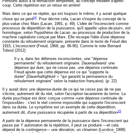
Pensons aussi à la rétroaction temporelle, au concept freudien d'après-
coup. Cette répétition est un retour en arrière!
Mais dans ce qui se répète, qui est toujours le même, il y aurait quelque
14
chose qui se perd
. Pour décrire cela, Lacan s'inspire du concept de la
plus-value chez Marx (Lacan, 1991, p. 49). L'idée de l'inconscient comme
processus de déperdition de la jouissance, qu'il appelle «plus-de-jouir», est
homologue, selon l'hypothèse de Lacan, au processus de production de la
machine capitaliste conçue par Marx. Elle recoupe l'idée d'une dépense
constante du refoulement originaire, présente dans le texte de Freud dès
1915,
L'inconscient
(Freud, 1968, pp. 86-95). Comme le note Bernard
Toboul (2012)
Il y a, dans les défenses inconscientes, une "dépense
permanente" du refoulement originaire.
Daueraufwand:
une
dépense qui dure, qui ne cesse pas, une dépense continuée.
Freud ajoute que cette dépense est ce qui "supporte la
durée"
(Dauerhaftighkeit =
"qui garantit la permanence du
refoulement originaire" selon la traduction française). (p. 22)
Il y aurait donc une dépense-durée de ce qui ne cesse pas de ne pas
s'écrire, autrement dit du réel, selon l'acception lacanienne du terme. La
durée psychique est donc conçue comme «une dépense continuée de
l'impossible» : c'est le réel comme impossible qui supporte l'inconscient
dans sa durée. Le symptôme est un exemple de cette déperdition,
15
autrement dit, d'une jouissance récupérée à partir de sa déperdition
.
A partir de la dépense permanente de la jouissance dans l'inconscient qui
passe par
Y automaton
de la répétition, il peut se produire —et cela
dépend de la contingence— une déviation, un
clinamen
(Lucrèce, 1998)