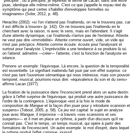
"précipite", ou a précipité, je reprends le terme de Lacan, dans une lettre
jouie, identique elle même-même. C'est ce que j'appelle le noyau réel du
symptôme qui peut certes s'habiller d'enveloppes formelles ou
imaginaires» (Soler, 2012, p. 48).
Heraclite (2002): «si l'on n'attend pas l'inattendu, on ne le trouvera pas, car
il est difficile à trouver» (p. 142). On ne trouvera pas l'inattendu en le
cherchant avec la raison, ni avec le sens, mais en l'attendant. Il s'agit
d'une attente dynamique, car l'inattendu n'arrive pas de l'extérieur. Attente
ne veut pas dire «immobilité». Attente comme ouvert, vide, un vide qui
n'est pas précipice. Attente comme écoute: écoute pour l'analysant et
surtout pour l'analyste. L'imprévisible a une tendance à se produire là où
on l'attend: admettre
—créer—
l'attente, c'est la fonction de l'analyste en
séance.
Prenons un exemple: l'équivoque. Là encore, la question de la temporalité
est essentielle. Le signifiant inattendu fait jouir par son effet surprise: ce
n'est pas tant l'ouverture sémantique qui nous intéresse, mais son pouvoir
temporel,
musical,
pourrions-nous dire: «équivalence du son et du sens»
affirme Lacan (1977).
La fixation de la jouissance dans l'inconscient prend alors un autre destin:
grâce à l'effet surprise de l'équivoque, qui produit une
autre
jouissance de
l'ordre de la contingence. L'équivoque «est à la fois le mode de
composition de
Mangue
et la façon d'en jouer pour y introduire scansion et
suspens» (Toboul, 2005, p. 58). Ce
jeu
est capital: le sujet en analyse
joue avec
Mangue,
il improvise —à travers «ses scansions et ses
suspens»— et il met en place un rythme, à partir d'un discours qu'il ne
connait pas. C'est le temps, un temps musical, qui opère à partir des
formations de l'inconscient. Un autre exemple: le mot d'esprit, dans lequel
le rythme produit l'effet comique, jouissif.