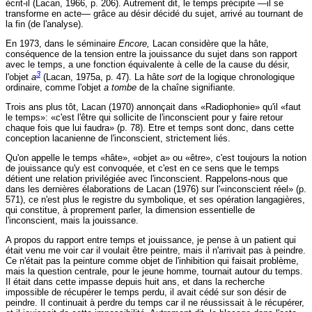
écrit-il (Lacan, 1966, p. 206). Autrement dit, le temps précipite —il se
transforme en acte— grâce au désir décidé du sujet, arrivé au tournant de
la fin (de l'analyse).
En 1973, dans le séminaire
Encore,
Lacan considère que la hâte,
conséquence de la tension entre la jouissance du sujet dans son rapport
avec le temps, a une fonction équivalente à celle de la cause du désir,
3
l'objet
a
(Lacan, 1975a, p. 47). La hâte
sort
de la logique chronologique
ordinaire, comme l'objet
a tombe
de la chaîne signifiante.
Trois ans plus tôt, Lacan (1970) annonçait dans «Radiophonie» qu'il «faut
le temps»: «c'est l'être qui sollicite de l'inconscient pour y faire retour
chaque fois que lui faudra» (p. 78). Etre et temps sont donc, dans cette
conception lacanienne de l'inconscient, strictement liés.
Qu'on appelle le temps «hâte», «objet a» ou «être», c'est toujours la notion
de jouissance qu'y est convoquée, et c'est en ce sens que le temps
détient une relation privilégiée avec l'inconscient. Rappelons-nous que
dans les dernières élaborations de Lacan (1976) sur l'«inconscient réel» (p.
571), ce n'est plus le registre du symbolique, et ses opération langagières,
qui constitue, à proprement parler, la dimension essentielle de
l'inconscient, mais la jouissance.
A propos du rapport entre temps et jouissance, je pense à un patient qui
était venu me voir car il voulait être peintre, mais il n'arrivait pas à peindre.
Ce n'était pas la peinture comme objet de l'inhibition qui faisait problème,
mais la question centrale, pour le jeune homme, tournait autour du temps.
Il était dans cette impasse depuis huit ans, et dans la recherche
impossible de récupérer le temps perdu, il avait cédé sur son désir de
peindre. Il continuait à perdre du temps car il ne réussissait à le récupérer,