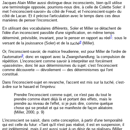
Jacques Alain Miller aussi distingue deux inconscients, bien qu'il utilise
une terminologie opposée, pourrions-nous dire, à celle de Colette Soler: il
met l'«inconscient-savoir» du côté de Freud, et l'«inconscient-sujet» du
côté de Lacan. Et il précise l'articulation avec le temps dans ces deux
manières de penser l'inconscient.
En utilisant des vocabulaires différents, Soler et Miller se détachent de
l'idée d'un inconscient passible d'une signification, en même temps
7
déterminé, prévisible, invariant, pour le penser en rapport au réel
: sous le
8
versant de la jouissance (Soler) et de la
tuché
(Miller).
Or, l'inconscient-savoir, de matrice freudienne, est pour Miller de l'ordre de
9
l'
automaton
,
donc en rapport avec la
Zwangshandlung,
la compulsion de
répétition. L'inconscient comme savoir à interpréter est forcément
«passéiste», donc lié aux déterminismes du sujet: c'est l'inconscient
comme découverte — dévoilement — des déterminismes qui l'ont
constitué.
Dans l'inconscient-sujet en revanche, l'accent est mis sur la
tuché,
c'est-
à-dire sur le hasard et l'imprévu:
Prendre l'inconscient comme sujet, ce n'est pas du tout le
prendre comme étant déjà là et portant des effets, mais le
prendre au niveau de l'effet, si je puis dire, comme quelque
chose qui se produit et qui se manifeste de façon aléatoire.
(Miller, 2000, p. 9)
L'inconscient se saisit, dans cette conception, à partir d'une temporalité
qui est celle du futur: «Tant qu'il n'est pas réalisé, il est en suspension, il
est indéterminé, mais il est aussi sujet à un désir de se réaliser» (Miller,