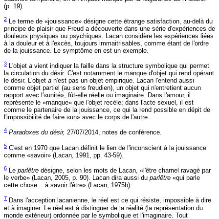
(p. 19).
2
Le terme de «jouissance» désigne cette étrange satisfaction, au-delà du
principe de plaisir que Freud a découverte dans une série d'expériences de
douleurs physiques ou psychiques. Lacan considère les expériences liées
à la douleur et à l'excès, toujours immaitrisables, comme étant de l'ordre
de la jouissance. Le symptôme en est un exemple.
3
L'objet
a
vient indiquer la faille dans la structure symbolique qui permet
la circulation du désir. C'est notamment le manque d'objet qui rend opérant
le désir. L'objet
a
n'est pas un objet empirique. Lacan l'entend aussi
comme objet partiel (au sens freudien), un objet qui n'entretient aucun
rapport avec l'«unité», fût-elle réelle ou imaginaire. Dans l'amour, il
représente le «manque» que l'objet recèle; dans l'acte sexuel, il est
comme le partenaire de la jouissance, ce qui la rend possible en dépit de
l'impossibilité de faire «un» avec le corps de l'autre.
4
Paradoxes du désir,
27/07/2014, notes de conférence.
5
C'est en 1970 que Lacan définit le lien de l'inconscient à la jouissance
comme «savoir» (Lacan, 1991, pp. 43-59).
6
Le
parlêtre
désigne, selon les mots de Lacan, «l'être charnel ravagé par
le verbe» (Lacan, 2005, p. 90). Lacan dira aussi du
parlêtre
«qui parle
cette chose... à savoir l'être» (Lacan, 1975b).
7
Dans l'acception lacanienne, le réel est ce qui résiste, impossible à dire
et à imaginer. Le réel est à distinguer de la réalité (la représentation du
monde extérieur) ordonnée par le symbolique et l'imaginaire. Tout