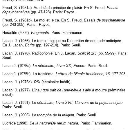
Freud, S. (1981a). Au-delà du principe de plaisir. En S. Freud,
Essais
de
psychanalyse
(pp. 47-128). Paris: Payot.
Freud, S. (1981b). Le moi et le ça. En S. Freud,
Essais de psychanalyse
(pp. 243-305). Paris : Payot.
Héraclite (2002).
Fragments.
Paris: Flammarion
Lacan, J. (1966). Le temps logique ou l'assertion de certitude anticipée.
En J. Lacan,
Ecrits
(pp. 197-214). Paris: Seuil.
Lacan, J. (1970). Radiophonie. En J. Lacan,
Scilicet
2/3 (pp. 55-99). Paris:
Seuil.
Lacan J. (1975a).
Le séminaire, Livre
XX,
Encore.
Paris: Seuil.
Lacan J. (1975b). La troisième.
Lettres de l'Ecole freudienne, 16,
177-203.
Lacan, J. (1975c).
RSI
(séminaire inédit).
Lacan, J. (1977).
L'insu que sait de l'une-bévue s'aile à mourre
(séminaire
inédit).
Lacan, J. (1991).
Le séminaire, Livre
XVII,
L'envers de la psychanalyse.
Paris: Seuil.
Lacan, J. (2005).
Le triomphe de la religion.
Paris: Seuil.
Lucrèce (1998).
De la nature/De rerum natura.
Paris: Flammarion.