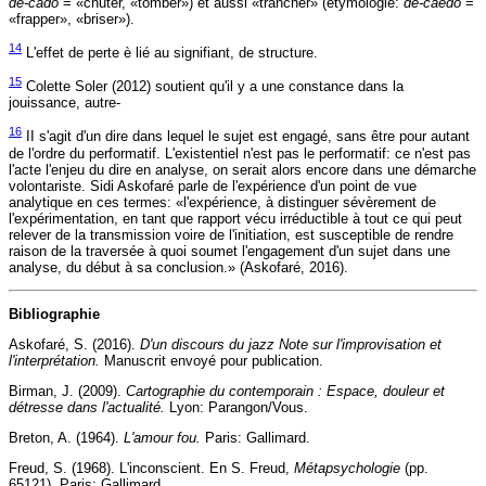
de-cado
= «chuter, «tomber») et aussi «trancher» (étymologie:
de-caedo
=
«frapper», «briser»).
14
L'effet de perte è lié au signifiant, de structure.
15
Colette Soler (2012) soutient qu'il y a une constance dans la
jouissance, autre-
16
II s'agit d'un dire dans lequel le sujet est engagé, sans être pour autant
de l'ordre du performatif. L'existentiel n'est pas le performatif: ce n'est pas
l'acte l'enjeu du dire en analyse, on serait alors encore dans une démarche
volontariste. Sidi Askofaré parle de l'expérience d'un point de vue
analytique en ces termes: «l'expérience, à distinguer sévèrement de
l'expérimentation, en tant que rapport vécu irréductible à tout ce qui peut
relever de la transmission voire de l'initiation, est susceptible de rendre
raison de la traversée à quoi soumet l'engagement d'un sujet dans une
analyse, du début à sa conclusion.» (Askofaré, 2016).
Bibliographie
Askofaré, S. (2016).
D'un discours du jazz Note sur l'improvisation et
l'interprétation.
Manuscrit envoyé pour publication.
Birman, J. (2009).
Cartographie du contemporain : Espace, douleur et
détresse dans l'actualité.
Lyon: Parangon/Vous.
Breton, A. (1964).
L'amour fou.
Paris: Gallimard.
Freud, S. (1968). L'inconscient. En S. Freud,
Métapsychologie
(pp.
65121). Paris: Gallimard.