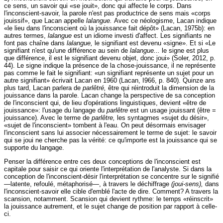
ce sens, un savoir qui «se jouit», donc qui affecte le corps. Dans
l'inconscient-savoir, la parole n'est pas productrice de sens mais «corps
jouissif», que Lacan appelle
lalangue.
Avec ce néologisme, Lacan indique
«le lieu dans l'inconscient où la jouissance fait dépôt» (Lacan, 1975b): en
autres termes,
lalangue
est un idiome investi d'affect. Les signifiants ne
font pas chaîne dans
lalangue,
le signifiant est devenu «signe». Et si «Le
signifiant n'est qu'une différence au sein de
lalangue...
le signe est plus
que différence, il est le signifiant devenu objet, donc joui» (Soler, 2012, p.
44). Le signe indique la présence de la chose-jouissance, il ne représente
pas comme le fait le signifiant: «un signifiant représente un sujet pour un
autre signifiant» écrivait Lacan en 1960 (Lacan, I966, p. 840). Quinze ans
plus tard, Lacan parlera de
parlêtré,
être qui réintroduit la dimension de la
jouissance dans la parole. Lacan change la perspective de sa conception
de l'inconscient qui, de lieu d'opérations linguistiques, devient «être de
jouissance»: l'usage du langage du
parlêtre
est un usage jouissant (être =
jouissance). Avec le terme de
parlêtre,
les syntagmes «sujet du désir»,
«sujet de l'inconscient» tombent à l'eau. On peut désormais envisager
l'inconscient sans lui associer nécessairement le terme de sujet: le savoir
qui se joui ne cherche pas la vérité: ce qu'importe est la jouissance qui se
supporte du langage.
Penser la différence entre ces deux conceptions de l'inconscient est
capitale pour saisir ce qui oriente l'interprétation de l'analyste. Si dans la
conception de l'inconscient-désir l'interprétation se concentre sur le signifié
—latente, refoulé, métaphorisé—, à travers le déchiffrage
(joui-sens),
dans
l'inconscient-savoir elle cible d'emblé l'acte de dire. Comment? A travers la
scansion, notamment. Scansion qui devient rythme: le temps «réinscrit»
la jouissance autrement, et le sujet change de position par rapport à celle-
ci.