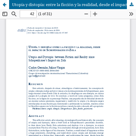
Utopía y distopía: entre la ficción y la realidad, desde el impacto de Schopenhauer en Zola