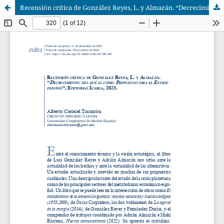
Recensión crítica de González Reyes, L. y Almazán. “Decrecimiento: del qué al cómo. Propuestas para el Estado español”, Editorial Icaria, 2023