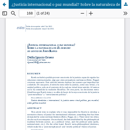
¿Justicia internacional o paz mundial? Sobre la naturaleza de El Derecho de Gentes de John Rawls