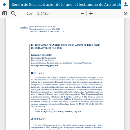
Zenón de Elea, detractor de lo uno: el testimonio de Aristóteles