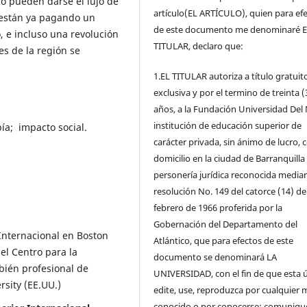
o pueden darse el lujo de
artículo(EL ARTÍCULO), quien para ef
 están ya pagando un
de este documento me denominaré 
o, e incluso una revolución
TITULAR, declaro que:
es de la región se
1.EL TITULAR autoriza a título gratuit
exclusiva y por el termino de treinta (
años, a la Fundación Universidad Del 
institución de educación superior de
pía; impacto social.
carácter privada, sin ánimo de lucro, 
domicilio en la ciudad de Barranquilla
personería jurídica reconocida media
resolución No. 149 del catorce (14) de
febrero de 1966 proferida por la
Gobernación del Departamento del
Internacional en Boston
Atlántico, que para efectos de este
el Centro para la
documento se denominará LA
bién profesional de
UNIVERSIDAD, con el fin de que esta 
ersity (EE.UU.)
edite, use, reproduzca por cualquier 
conocido o por conocerse; comunique