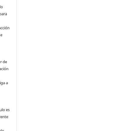
do
para
acción
de
r de
ación
iga a
a
ulo es
frente
ulo