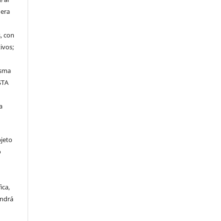
uera
, con
ivos;
,
isma
STA
a
bjeto
o
ica,
endrá