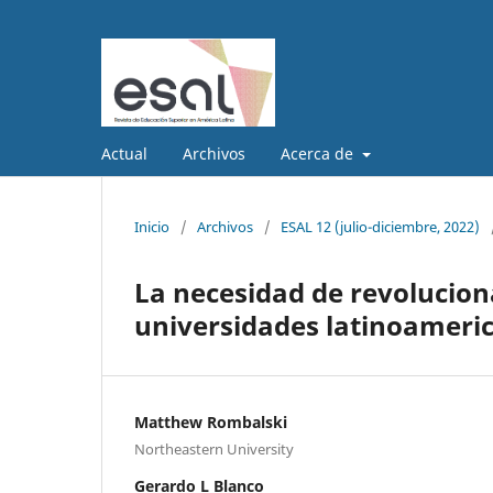
Actual
Archivos
Acerca de
Inicio
/
Archivos
/
ESAL 12 (julio-diciembre, 2022)
La necesidad de revoluciona
universidades latinoameri
Matthew Rombalski
Northeastern University
Gerardo L Blanco