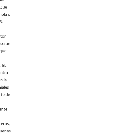
 Que
iola o
3.
utor
 serán
 que
. EL
ntra
n la
iales
rte de
ente
ceros,
 buenas