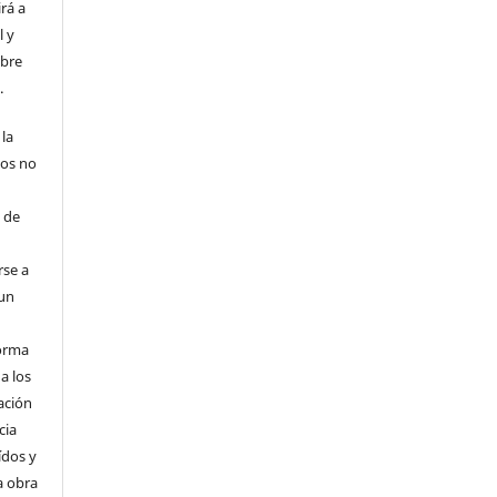
rá a
l y
obre
.
 la
tos no
e
3 de
rse a
 un
forma
a los
ación
cia
ídos y
a obra