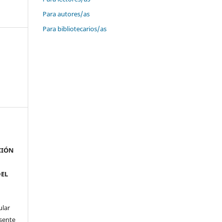
Para autores/as
Para bibliotecarios/as
CIÓN
DEL
ular
esente