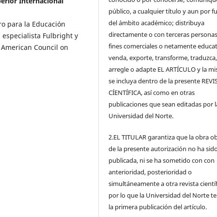
erior Internacional
público, a cualquier título y aun por f
del ámbito académico; distribuya
ro para la Educación
directamente o con terceras personas
 especialista Fulbright y
fines comerciales o netamente educat
l American Council on
venda, exporte, transforme, traduzca
arregle o adapte EL ARTÍCULO y la m
se incluya dentro de la presente REVI
CÍENTÍFICA, así como en otras
publicaciones que sean editadas por l
Universidad del Norte.
2.EL TITULAR garantiza que la obra o
de la presente autorización no ha sid
publicada, ni se ha sometido con con
anterioridad, posterioridad o
simultáneamente a otra revista científ
por lo que la Universidad del Norte t
la primera publicación del artículo.