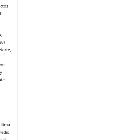
ectos
EL
o,
30)
Norte,
con
 y
nte
última
medio
 al