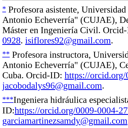
*
Profesora asistente, Universida
Antonio Echeverría" (CUJAE), De
Máster en Ingeniería Civil. Orcid
0928
.
isiflores92@gmail.com
.
**
Profesora instructora, Univers
Antonio Echeverría" (CUJAE), Cen
Cuba. Orcid-ID:
https://orcid.or
jacobodalys96@gmail.com
.
***
Ingeniera hidráulica especialis
ID:
https://orcid.org/0009-0004-
garciamartinezsamdy@gmail.com