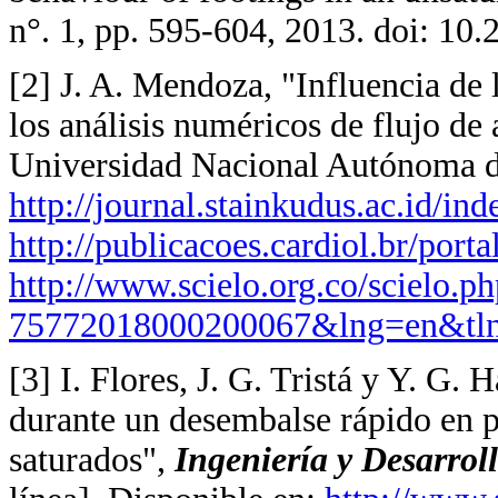
n°. 1, pp. 595-604, 2013. doi: 10
[2] J. A. Mendoza, "Influencia de 
los análisis numéricos de flujo de 
Universidad Nacional Autónoma d
http://journal.stainkudus.ac.id/i
http://publicacoes.cardiol.br/por
http://www.scielo.org.co/scielo.p
75772018000200067&lng=en&tl
[3] I. Flores, J. G. Tristá y Y. G.
durante un desembalse rápido en p
saturados",
Ingeniería y Desarrol