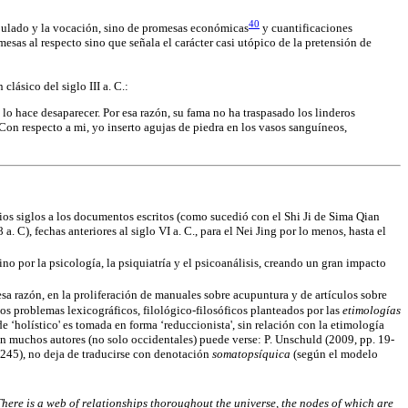
40
scipulado y la vocación, sino de promesas económicas
y cuantificaciones
esas al respecto sino que señala el carácter casi utópico de la pretensión de
lásico del siglo III a. C.:
l lo hace desaparecer. Por esa razón, su fama no ha traspasado los linderos
Con respecto a mi, yo inserto agujas de piedra en los vasos sanguíneos,
arios siglos a los documentos escritos (como sucedió con el Shi Ji de Sima Qian
 C), fechas anteriores al siglo VI a. C., para el Nei Jing por lo menos, hasta el
ino por la psicología, la psiquiatría y el psicoanálisis, creando un gran impacto
esa razón, en la proliferación de manuales sobre acupuntura y de artículos sobre
jos problemas lexicográficos, filológico-filosóficos planteados por las
etimologías
e ‘holístico' es tomada en forma ‘reduccionista', sin relación con la etimología
n muchos autores (no solo occidentales) puede verse: P. Unschuld (2009, pp. 19-
 245), no deja de traducirse con denotación
somatopsíquica
(según el modelo
. There is a web of relationships thoroughout the universe, the nodes of which are