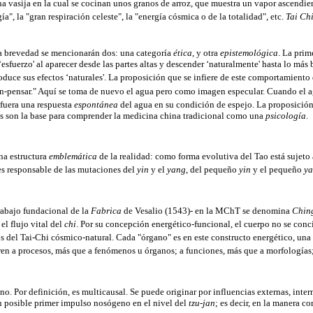
na vasija en la cual se cocinan unos granos de arroz, que muestra un vapor ascendi
a", la "gran respiración celeste", la "energía cósmica o de la totalidad", etc.
Tai Ch
 la brevedad se mencionarán dos: una categoría
ética,
y otra
epistemológica
. La prim
fuerzo' al aparecer desde las partes altas y descender ‘naturalmente' hasta lo más 
oduce sus efectos ‘naturales'. La proposición que se infiere de este comportamiento 
n-pensar." Aquí se toma de nuevo el agua pero como imagen especular. Cuando el ag
 fuera una respuesta
espontánea
del agua en su condición de espejo. La proposición 
as son la base para comprender la medicina china tradicional como una
psicología
.
na estructura
emblemática
de la realidad: como forma evolutiva del Tao está sujet
s responsable de las mutaciones del
yin
y el
yang
, del pequeño
yin
y el pequeño
y
trabajo fundacional de la
Fabrica
de Vesalio (1543)- en la MChT se denomina
Chin
el flujo vital del
chi
. Por su concepción energético-funcional, el cuerpo no se con
s del Tai-Chi cósmico-natural. Cada "órgano" es en este constructo energético, una
ren a procesos, más que a fenómenos u órganos; a funciones, más que a morfologías; 
. Por definición, es multicausal. Se puede originar por influencias externas, inter
n posible primer impulso nosógeno en el nivel del
tzu-jan
; es decir, en la manera c