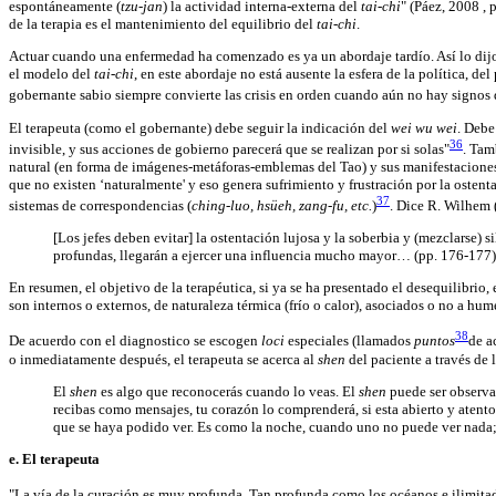
espontáneamente (
tzu-jan
) la actividad interna-externa del
tai-chi
" (Páez, 2008 , 
de la terapia es el mantenimiento del equilibrio del
tai-chi
.
Actuar cuando una enfermedad ha comenzado es ya un abordaje tardío. Así lo dijo
el modelo del
tai-chi
, en este abordaje no está ausente la esfera de la política,
gobernante sabio siempre convierte las crisis en orden cuando aún no hay signos de
El terapeuta (como el gobernante) debe seguir la indicación del
wei wu wei
. Debe
36
invisible, y sus acciones de gobierno parecerá que se realizan por si solas"
. Tam
natural (en forma de imágenes-metáforas-emblemas del Tao) y sus manifestacione
que no existen ‘naturalmente' y eso genera sufrimiento y frustración por la ostent
37
sistemas de correspondencias (
ching-luo, hsüeh, zang-fu, etc.
)
. Dice R. Wilhem 
[Los jefes deben evitar] la ostentación lujosa y la soberbia y (mezclarse)
profundas, llegarán a ejercer una influencia mucho mayor… (pp. 176-177)
En resumen, el objetivo de la terapéutica, si ya se ha presentado el desequilibrio, 
son internos o externos, de naturaleza térmica (frío o calor), asociados o no a hu
38
De acuerdo con el diagnostico se escogen
loci
especiales (llamados
puntos
de a
o inmediatamente después, el terapeuta se acerca al
shen
del paciente a través de 
El
shen
es algo que reconocerás cuando lo veas. El
shen
puede ser observad
recibas como mensajes, tu corazón lo comprenderá, si esta abierto y atent
que se haya podido ver. Es como la noche, cuando uno no puede ver nada; p
e. El terapeuta
"La vía de la curación es muy profunda. Tan profunda como los océanos e ilimita