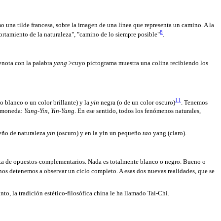
o una tilde francesa, sobre la imagen de una línea que representa un camino. A la
8
ortamiento de la naturaleza", "camino de lo siempre posible"
.
enota con la palabra
yang
>cuyo pictograma muestra una colina recibiendo los
11
(o blanco o un color brillante) y la
yin
negra (o de un color oscuro)
. Tenemos
a moneda:
Yang-Yin, Yin-Yang
. En ese sentido, todos los fenómenos naturales,
ño de naturaleza
yin
(oscuro) y en la yin un pequeño
tao
yang (claro).
rata de opuestos-complementarios. Nada es totalmente blanco o negro. Bueno o
nos detenemos a observar un ciclo completo. A esas dos nuevas realidades, que se
nto, la tradición estético-filosófica china le ha llamado Tai-Chi.