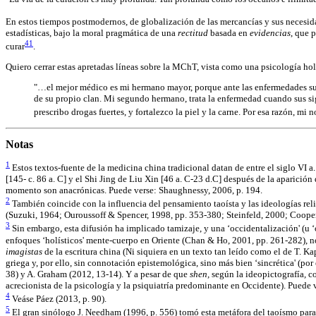
En estos tiempos postmodernos, de globalización de las mercancías y sus necesi
estadísticas, bajo la moral pragmática de una
rectitud
basada en
evidencias
, que 
41
curar
.
Quiero cerrar estas apretadas líneas sobre la MChT, vista como una psicología holí
"…el mejor médico es mi hermano mayor, porque ante las enfermedades su a
de su propio clan. Mi segundo hermano, trata la enfermedad cuando sus sig
prescribo drogas fuertes, y fortalezco la piel y la carne. Por esa razón, mi
Notas
1
Estos textos-fuente de la medicina china tradicional datan de entre el siglo VI a
[145- c. 86 a. C] y el Shi Jing de Liu Xin [46 a. C-23 d.C] después de la aparición
momento son anacrónicas. Puede verse: Shaughnessy, 2006, p. 194.
2
También coincide con la influencia del pensamiento taoísta y las ideologías religi
(Suzuki, 1964; Ouroussoff & Spencer, 1998, pp. 353-380; Steinfeld, 2000; Cooper
3
Sin embargo, esta difusión ha implicado tamizaje, y una ‘occidentalización' (u ‘o
enfoques ‘holísticos' mente-cuerpo en Oriente (Chan & Ho, 2001, pp. 261-282), 
imagistas
de la escritura china (Ni siquiera en un texto tan leído como el de T. Ka
griega y, por ello, sin connotación epistemológica, sino más bien ‘sincrética' (p
38) y A. Graham (2012, 13-14). Y a pesar de que
shen,
según la ideopictografía
,
co
acrecionista de la psicología y la psiquiatría predominante en Occidente). Puede
4
Veáse Páez (2013, p. 90).
5
El gran sinólogo J. Needham (1996, p. 556) tomó esta metáfora del taoísmo para