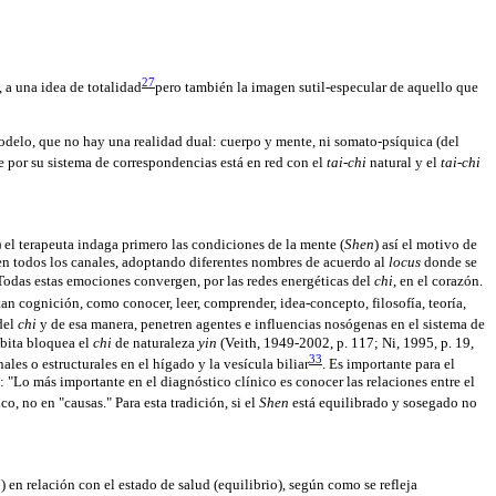
27
o, a una idea de totalidad
pero también la imagen sutil-especular de aquello que
modelo, que no hay una realidad dual: cuerpo y mente, ni somato-psíquica (del
e por su sistema de correspondencias está en red con el
tai-chi
natural y el
tai-chi
) el terapeuta indaga primero las condiciones de la mente (
Shen
) así el motivo de
en todos los canales, adoptando diferentes nombres de acuerdo al
locus
donde se
o. Todas estas emociones convergen, por las redes energéticas del
chi
, en el corazón.
n cognición, como conocer, leer, comprender, idea-concepto, filosofía, teoría,
del
chi
y de esa manera, penetren agentes e influencias nosógenas en el sistema de
úbita bloquea el
chi
de naturaleza
yin
(Veith, 1949-2002, p. 117; Ni, 1995, p. 19,
33
les o estructurales en el hígado y la vesícula biliar
. Es importante para el
Lo más importante en el diagnóstico clínico es conocer las relaciones entre el
o, no en "causas." Para esta tradición, si el
Shen
está equilibrado y sosegado no
i
) en relación con el estado de salud (equilibrio), según como se refleja