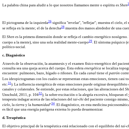
La palabra china para aludir a lo que nosotros llamamos mente o espíritu es
Shen
26
El pictograma de la izquierda
significa "revelar", "reflejar"; muestra el cielo, el
28
se refleja en la mente; el de la derecha
muestra dos manos alrededor de una cuerd
El
Shen
es la primera dimensión donde se refleja el cambio energético nosógeno. 
29
cuerpo a la mente), sino una sola realidad mente-cuerpo
. El síntoma psíquico (
político-social.
c. Diagnóstico
A través de la observación, la anamnesis y el examen físico-energético del pacient
consulta sea una queja acerca del cuerpo. Esta esfera
energética
se localiza topog
encuentre: pulmones, bazo, hígado o riñones. En cada
canal
tiene el
patrón
corre
Los ideopictogramas con los cuales se representan estas emociones, tienen casi t
31
etc.
). La influencia energética de estas emociones puede originar desequilibrio
canales y colaterales. Se entiende, por estas relaciones, que las alteraciones del
Sh
32
Unschuld, 2011, p. 104
); la sobre-excitación o la alegría excesiva, bloquean el
terapeuta indagar acerca de las relaciones del
tai-chi
del paciente consigo mismo,
34
cielo
, la
tierra
y la
humanidad
"
. El diagnóstico, en esta medicina psicosomática,
es fácil que una energía patógena externa lo pueda desarmonizar.
d. Terapéutica
El objetivo principal de la terapéutica está relacionado con el equilibrio del
tai-c