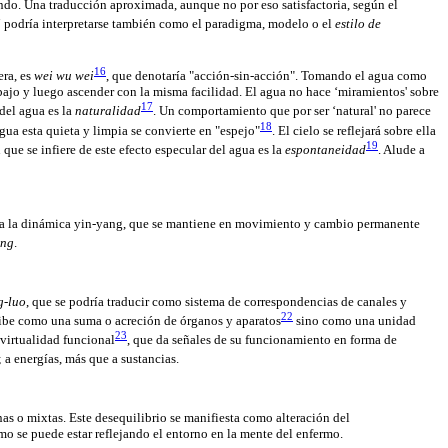
endo. Una traducción aproximada, aunque no por eso satisfactoria, según el
i
podría interpretarse también como el paradigma, modelo o el
estilo de
16
era, es
wei wu wei
, que denotaría "acción-sin-acción". Tomando el agua como
bajo y luego ascender con la misma facilidad. El agua no hace ‘miramientos' sobre
17
del agua es la
naturalidad
. Un comportamiento que por ser ‘natural' no parece
18
ua esta quieta y limpia se convierte en "espejo"
. El cielo se reflejará sobre ella
19
que se infiere de este efecto especular del agua es la
espontaneidad
. Alude a
o a la dinámica yin-yang, que se mantiene en movimiento y cambio permanente
ang
.
g-luo
, que se podría traducir como sistema de correspondencias de canales y
22
cibe como una suma o acreción de órganos y aparatos
sino como una unidad
23
 virtualidad funcional
, que da señales de su funcionamiento en forma de
a energías, más que a sustancias.
nas o mixtas. Este desequilibrio se manifiesta como alteración del
omo se puede estar reflejando el entorno en la mente del enfermo.