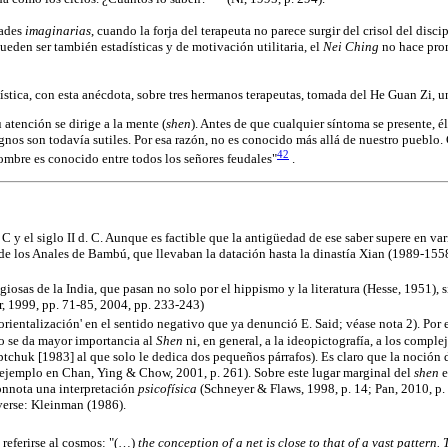
dades
imaginarias
, cuando la forja del terapeuta no parece surgir del crisol del di
pueden ser también estadísticas y de motivación utilitaria, el
Nei Ching
no hace prom
stica, con esta anécdota, sobre tres hermanos terapeutas, tomada del He Guan Zi, un c
tención se dirige a la mente (
shen
). Antes de que cualquier síntoma se presente, é
nos son todavía sutiles. Por esa razón, no es conocido más allá de nuestro pueblo. 
42
 nombre es conocido entre todos los señores feudales"
.
. C y el siglo II d. C. Aunque es factible que la antigüedad de ese saber supere en v
 de los Anales de Bambú, que llevaban la datación hasta la dinastía Xian (1989-1558 a.
osas de la India, que pasan no solo por el hippismo y la literatura (Hesse, 1951), s
, 1999, pp. 71-85, 2004, pp. 233-243)
rientalización' en el sentido negativo que ya denunció E. Said; véase nota 2). Por 
no se da mayor importancia al
Shen
ni, en general, a la ideopictografía, a los comple
ptchuk [1983] al que solo le dedica dos pequeños párrafos). Es claro que la noción d
or ejemplo en Chan, Ying & Chow, 2001, p. 261). Sobre este lugar marginal del
shen
e
nnota una interpretación
psicofísica
(Schneyer & Flaws, 1998, p. 14; Pan, 2010, p.
 verse: Kleinman (1986).
 referirse al cosmos: "(…)
the conception of a net is close to that of a vast pattern