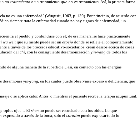
un
no-tratamiento
o un
tratamiento-que-no-es-tratamiento
. Así, la primera forma
ía no es una enfermedad" (Wingtsit, 1963, p. 139). Por principio, de acuerdo con
n médico siempre trata la enfermedad cuando no hay signos de enfermedad; un
cuentra el pueblo y confundirse con él; de esa manera, se hace prácticamente
i wu wei
: que su mente pueda ser un
espejo
donde se refleje el comportamiento
ente a través de los procesos educativo-societarios, crean deseos acerca de cosas
rculación del
chi
, con la consiguiente desarmonización
yin-yang
de todos los
iendo de alguna manera de la superficie…así, en contacto con las energías
 de desarmonía
yin-yang
, en los cuales puede observarse exceso o deficiencia, que
asaje o se aplica calor. Antes, o mientras el paciente recibe la terapia acupuntural,
os propios ojos… El
shen
no puede ser escuchado con los oídos. Lo que
 expresado a través de la boca; solo el
corazón
puede expresar todo lo