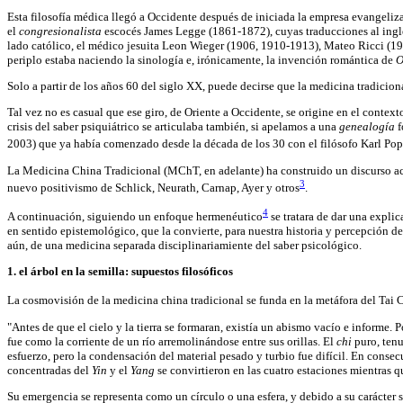
Esta filosofía médica llegó a Occidente después de iniciada la empresa evangeliza
el
congresionalista
escocés James Legge (1861-1872), cuyas traducciones al ingl
lado católico, el médico jesuita Leon Wieger (1906, 1910-1913), Mateo Ricci (198
periplo estaba naciendo la sinología e, irónicamente, la invención romántica de
O
Solo a partir de los años 60 del siglo XX, puede decirse que la medicina tradici
Tal vez no es casual que ese giro, de Oriente a Occidente, se origine en el context
crisis del saber psiquiátrico se articulaba también, si apelamos a una
genealogía
f
2003) que ya había comenzado desde la década de los 30 con el filósofo Karl P
La Medicina China Tradicional (MChT, en adelante) ha construido un discurso acer
3
nuevo positivismo de Schlick, Neurath, Carnap, Ayer y otros
.
4
A continuación, siguiendo un enfoque hermenéutico
se tratara de dar una explic
en sentido epistemológico, que la convierte, para nuestra historia y percepción d
aún, de una medicina separada disciplinariamiente del saber psicológico.
1. el árbol en la semilla: supuestos filosóficos
La cosmovisión de la medicina china tradicional se funda en la metáfora del Tai 
"Antes de que el cielo y la tierra se formaran, existía un abismo vacío e informe. 
fue como la corriente de un río arremolinándose entre sus orillas. El
chi
puro, tenu
esfuerzo, pero la condensación del material pesado y turbio fue difícil. En consecu
concentradas del
Yin
y el
Yang
se convirtieron en las cuatro estaciones mientras q
Su emergencia se representa como un círculo o una esfera, y debido a su carácter 