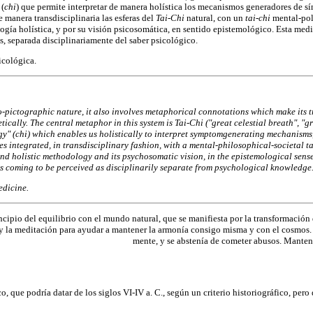
 (
chi
) que permite interpretar de manera holística los mecanismos generadores de sín
e manera transdisciplinaria las esferas del
Tai-Chi
natural, con un
tai-chi
mental-pol
ogía holística, y por su visión psicosomática, en sentido epistemológico. Esta medi
s, separada disciplinariamente del saber psicológico.
icológica.
eo-pictographic nature, it also involves metaphorical connotations which make its 
etically. The central metaphor in this system is Tai-Chi ("great celestial breath", "g
gy" (chi) which enables us holistically to interpret symptomgenerating mechanisms, 
s integrated, in transdisciplinary fashion, with a mental-philosophical-societal ta
d holistic methodology and its psychosomatic vision, in the epistemological sense.
s coming to be perceived as disciplinarily separate from psychological knowledge
edicine.
cipio del equilibrio con el mundo natural, que se manifiesta por la transformación d
gía, y la meditación para ayudar a mantener la armonía consigo misma y con el cosmos
mente, y se abstenía de cometer abusos. Mantení
, que podría datar de los siglos VI-IV a. C., según un criterio historiográfico, pero 