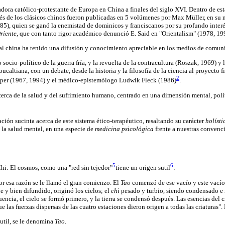
dora católico-protestante de Europa en China a finales del siglo XVI. Dentro de es
és de los clásicos chinos fueron publicadas en 5 volúmenes por Max Müller, en s
5), quien se ganó la enemistad de dominicos y franciscanos por su profundo interés 
riente
, que con tanto rigor académico denunció E. Said en "Orientalism" (1978, 19
onal china ha tenido una difusión y conocimiento apreciable en los medios de comuni
o socio-político de la guerra fría, y la revuelta de la contracultura (Roszak, 1969) 
oucaltiana, con un debate, desde la historia y la filosofía de la ciencia al proyecto 
2
opper (1967, 1994) y el médico-epistemólogo Ludwik Fleck (1986)
.
ca de la salud y del sufrimiento humano, centrado en una dimensión mental, políti
ación sucinta acerca de este sistema ético-terapéutico, resaltando su carácter
holísti
e la salud mental, en una especie de
medicina psicológica
frente a nuestras convenc
5
6
Chi: El cosmos, como una "red sin tejedor"
tiene un origen sutil
:
Por esa razón se le llamó el gran comienzo. El
Tao
comenzó de ese vacío y este vacío
e y bien difundido, originó los cielos; el
chi
pesado y turbio, siendo condensado e in
encia, el cielo se formó primero, y la tierra se condensó después. Las esencias del c
ue las fuerzas dispersas de las cuatro estaciones dieron origen a todas las criaturas
sutil, se le denomina
Tao
.