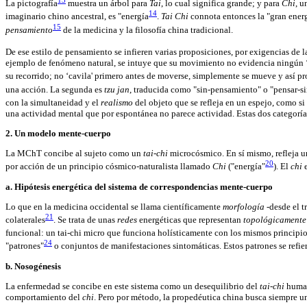
La pictografía
muestra un árbol para
Tai
, lo cual significa grande; y para
Chi
, u
14
imaginario chino ancestral, es "energía
.
Tai Chi
connota entonces la "gran energí
15
pensamiento
de la medicina y la filosofía china tradicional.
De ese estilo de pensamiento se infieren varias proposiciones, por exigencias de
ejemplo de fenómeno natural, se intuye que su movimiento no evidencia ningún ‘es
su recorrido; no ‘cavila' primero antes de moverse, simplemente se mueve y así pr
una acción. La segunda es
tzu jan
, traducida como "sin-pensamiento" o "pensar-si
con la simultaneidad y el
realismo
del objeto que se refleja en un espejo, como si
una actividad mental que por espontánea no parece actividad. Estas dos categorí
2. Un modelo mente-cuerpo
La MChT concibe al sujeto como un
tai-chi
microcósmico. En sí mismo, refleja u
20
por acción de un principio cósmico-naturalista llamado
Chi
("energía"
). El
chi
e
a. Hipótesis energética del sistema de correspondencias mente-cuerpo
Lo que en la medicina occidental se llama científicamente
morfología
-desde el 
21
colaterales
. Se trata de unas
redes
energéticas que representan
topológicamente
funcional: un tai-chi micro que funciona holísticamente con los mismos principio
24
"patrones"
o conjuntos de manifestaciones sintomáticas. Estos patrones se refie
b. Nosogénesis
La enfermedad se concibe en este sistema como un desequilibrio del
tai-chi
humano
comportamiento del
chi
. Pero por método, la propedéutica china busca siempre u