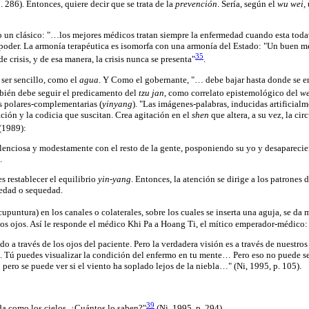
p. 286). Entonces, quiere decir que se trata de la
prevención
. Sería, según el
wu wei,
 un clásico: "…los mejores médicos tratan siempre la enfermedad cuando esta todav
 del poder. La armonía terapéutica es isomorfa con una armonía del Estado: "Un bue
35
 crisis, y de esa manera, la crisis nunca se presenta"
.
 ser sencillo, como el
agua
. Y Como el gobernante, "… debe bajar hasta donde se en
bién debe seguir el predicamento del
tzu jan
, como correlato epistemológico del
we
s polares-complementarias (
yinyang
). "Las imágenes-palabras, inducidas artificialm
ación y la codicia que suscitan. Crea agitación en el
shen
que altera, a su vez, la ci
(1989):
 silenciosa y modestamente con el resto de la gente, posponiendo su yo y desaparec
.
es restablecer el equilibrio
yin-yang
. Entonces, la atención se dirige a los patrones
medad o sequedad.
cupuntura) en los canales o colaterales, sobre los cuales se inserta una aguja, se da m
los ojos. Así le responde el médico Khi Pa a Hoang Ti, el mítico emperador-médico:
o a través de los ojos del paciente. Pero la verdadera visión es a través de nuestr
o. Tú puedes visualizar la condición del enfermo en tu mente… Pero eso no puede ser
ero se puede ver si el viento ha soplado lejos de la niebla…" (Ni, 1995, p. 105).
39
da como los cielos. ¿Cuántos lo saben?"
(Ni, 1995, p. 294).