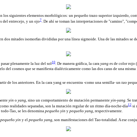
on los siguientes elementos morfológicos: un pequeño trazo superior izquierdo, com
7
s del entrecejo, y un ojo
. De ahí se toman las interpretaciones de "camino", "comp
en dos mitades isomorfas divididas por una línea sigmoide. Una de las mitades se d
10
pasar plenamente la luz del sol
. De manera gráfica, la cara
yang
es de color rojo 
elo del cosmos que se manifiesta dialécticamente como las dos caras de una mism
artir de los anteriores. En la cara yang se encuentra -como una semilla- un
tao
peque
lmente
yin
o
yang
, sino un comportamiento de mutación permanente
yin-yang
. Se t
12
 como realidades separadas, son la mutación regular de un ritmo día-noche-día
si 
el todo-Tao, se les denomina
pequeño yin
y
pequeño yang
, respectivamente.
l
pequeño yin
y el
pequeño yang
, son manifestaciones del Tao-totalidad. A ese conju