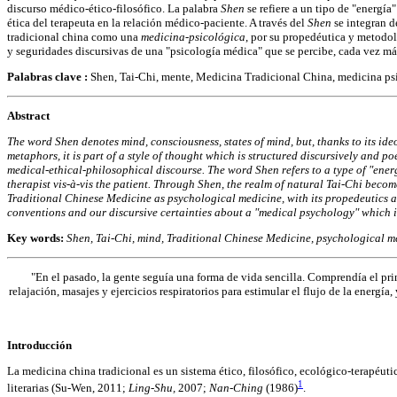
discurso médico-ético-filosófico. La palabra
Shen
se refiere a un tipo de "energía"
ética del terapeuta en la relación médico-paciente. A través del
Shen
se integran d
tradicional china como una
medicina-psicológica
, por su propedéutica y metodol
y seguridades discursivas de una "psicología médica" que se percibe, cada vez má
Palabras clave :
Shen, Tai-Chi, mente, Medicina Tradicional China, medicina ps
Abstract
The word Shen denotes mind, consciousness, states of mind, but, thanks to its id
metaphors, it is part of a style of thought which is structured discursively and po
medical-ethical-philosophical discourse. The word Shen refers to a type of "ener
therapist vis-à-vis the patient. Through Shen, the realm of natural Tai-Chi become
Traditional Chinese Medicine as psychological medicine, with its propedeutics an
conventions and our discursive certainties about a "medical psychology" which i
Key words:
Shen, Tai-Chi, mind, Traditional Chinese Medicine, psychological m
"En el pasado, la gente seguía una forma de vida sencilla. Comprendía el prin
relajación, masajes y ejercicios respiratorios para estimular el flujo de la ener
Introducción
La medicina china tradicional es un sistema ético, filosófico, ecológico-terapéutico
1
literarias (Su-Wen, 2011;
Ling-Shu,
2007;
Nan-Ching
(1986)
.