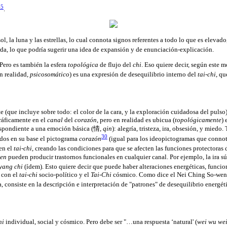
25
.
 sol, la luna y las estrellas, lo cual connota signos referentes a todo lo que es elevad
a, lo que podría sugerir una idea de expansión y de enunciación-explicación.
Pero es también la esfera
topológica
de flujo del
chi
. Eso quiere decir, según este 
en realidad,
psicosomático
) es una expresión de desequilibrio interno del
tai-chi
, qu
e (que incluye sobre todo: el color de la cara, y la exploración cuidadosa del pulso
ráficamente en el
canal
del
corazón
, pero en realidad es ubicua (
topológicamente
) 
spondiente a una emoción básica (情,
qin
): alegría, tristeza, ira, obsesión, y mied
30
odos en su base el pictograma
corazón
(igual para los ideopictogramas que connota
 en el
tai-chi
, creando las condiciones para que se afecten las funciones protectoras 
en
pueden producir trastornos funcionales en cualquier canal. Por ejemplo, la ira s
yang chi
(ídem). Esto quiere decir que puede haber alteraciones energéticas, funciona
 con el
tai-chi
socio-político y el
Tai-Chi
cósmico. Como dice el Nei Ching So-wen: "
 consiste en la descripción e interpretación de "patrones" de desequilibrio energétic
hi
individual, social y cósmico. Pero debe ser "…una respuesta ‘natural' (
wei wu we