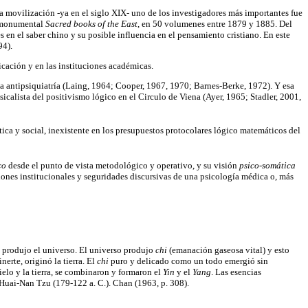
ta movilización -ya en el siglo XIX- uno de los investigadores más importantes fue
u monumental
Sacred books of the East
, en 50 volumenes entre 1879 y 1885. Del
en el saber chino y su posible influencia en el pensamiento cristiano. En este
94).
cación y en las instituciones académicas.
y la antipsiquiatría (Laing, 1964; Cooper, 1967, 1970; Barnes-Berke, 1972). Y esa
fisicalista del positivismo lógico en el Circulo de Viena (Ayer, 1965; Stadler, 2001,
ca y social, inexistente en los presupuestos protocolares lógico matemáticos del
co
desde el punto de vista metodológico y operativo, y su visión
psico-somática
iones institucionales y seguridades discursivas de una psicología médica o, más
 produjo el universo. El universo produjo
chi
(emanación gaseosa vital) y esto
erte, originó la tierra. El
chi
puro y delicado como un todo emergió sin
ielo y la tierra, se combinaron y formaron el
Yin
y el
Yang
. Las esencias
". Huai-Nan Tzu (179-122 a. C.). Chan (1963, p. 308).