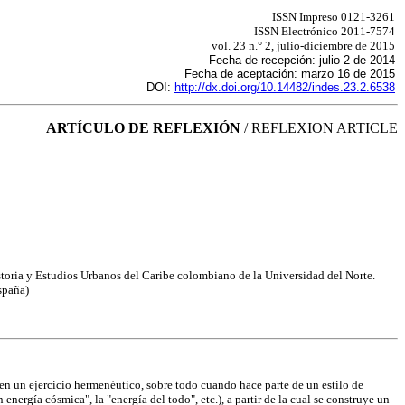
ISSN Impreso 0121-3261
ISSN Electrónico 2011-7574
vol. 23 n.° 2, julio-diciembre de 2015
Fecha de recepción: julio 2 de 2014
Fecha de aceptación: marzo 16 de 2015
DOI:
http://dx.doi.org/10.14482/indes.23.2.6538
ARTÍCULO DE REFLEXIÓN
/ REFLEXION ARTICLE
istoria y Estudios Urbanos del Caribe colombiano de la Universidad del Norte.
spaña)
en un ejercicio hermenéutico, sobre todo cuando hace parte de un estilo de
n energía cósmica", la "energía del todo", etc.), a partir de la cual se construye un