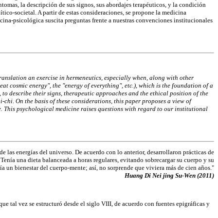
tomas, la descripción de sus signos, sus abordajes terapéuticos, y la condición
ítico-societal. A partir de estas consideraciones, se propone la medicina
cina-psicológica suscita preguntas frente a nuestras convenciones institucionales
translation an exercise in hermeneutics, especially when, along with other
reat cosmic energy", the "energy of everything", etc.), which is the foundation of a
to describe their signs, therapeutic approaches and the ethical position of the
i-chi. On the basis of these considerations, this paper proposes a view of
 This psychological medicine raises questions with regard to our institutional
.
e las energías del universo. De acuerdo con lo anterior, desarrollaron prácticas de
. Tenía una dieta balanceada a horas regulares, evitando sobrecargar su cuerpo y su
a un bienestar del cuerpo-mente; así, no sorprende que viviera más de cien años."
Huang Di Nei jing Su-Wen (2011)
que tal vez se estructuró desde el siglo VIII, de acuerdo con fuentes epigráficas y