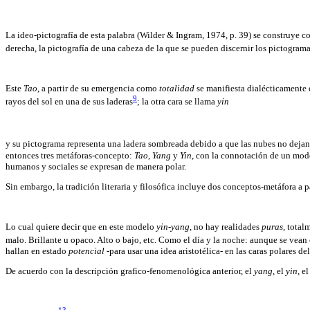
La ideo-pictografía de esta palabra (Wilder & Ingram, 1974, p. 39) se construye c
derecha, la pictografía de una cabeza de la que se pueden discernir los pictograma
Este
Tao
, a partir de su emergencia como
totalidad
se manifiesta dialécticamente 
9
rayos del sol en una de sus laderas
; la otra cara se llama
yin
y su pictograma representa una ladera sombreada debido a que las nubes no dejan 
entonces tres metáforas-concepto:
Tao
,
Yang
y
Yin
, con la connotación de un mod
humanos y sociales se expresan de manera polar.
Sin embargo, la tradición literaria y filosófica incluye dos conceptos-metáfora a p
Lo cual quiere decir que en este modelo
yin-yang
, no hay realidades
puras
, tota
malo. Brillante u opaco. Alto o bajo, etc. Como el día y la noche: aunque se vean
hallan en estado
potencial
-para usar una idea aristotélica- en las caras polares d
De acuerdo con la descripción grafico-fenomenológica anterior, el
yang
, el
yin
, e
13