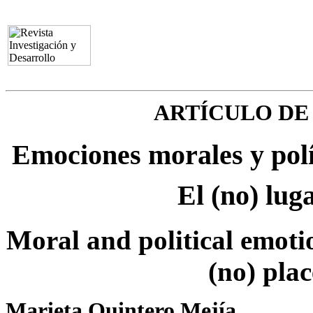
ARTÍCULO DE
Emociones morales y polí
El (no) lug
Moral and political emotio
(no) pla
Marieta Quintero Mejía