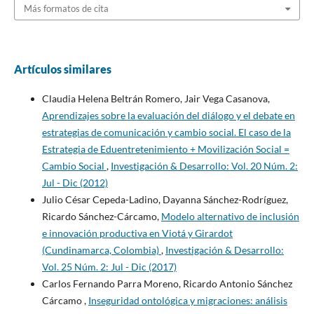
Más formatos de cita
Artículos similares
Claudia Helena Beltrán Romero, Jair Vega Casanova,
Aprendizajes sobre la evaluación del diálogo y el debate en
estrategias de comunicación y cambio social. El caso de la
Estrategia de Eduentretenimiento + Movilización Social =
Cambio Social
,
Investigación & Desarrollo: Vol. 20 Núm. 2:
Jul - Dic (2012)
Julio César Cepeda-Ladino, Dayanna Sánchez-Rodríguez,
Ricardo Sánchez-Cárcamo,
Modelo alternativo de inclusión
e innovación productiva en Viotá y Girardot
(Cundinamarca, Colombia)
,
Investigación & Desarrollo:
Vol. 25 Núm. 2: Jul - Dic (2017)
Carlos Fernando Parra Moreno, Ricardo Antonio Sánchez
Cárcamo ,
Inseguridad ontológica y migraciones: análisis