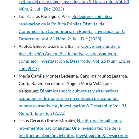
crítico del desarraigo
,
Investigación & Desarrollo: Vol. 33
Núm. 2: Jul - Dic (2025)
Luis Carlos Rodríguez Páez,
Reflexiones iniciales:
renovación de la Política Pública Distrital de
Comunicación Comunitaria en Bogotá
,
Investigación &
Desarrollo: Vol. 31 Núm. 2: Jul - Dic (2023)
Aroldo Eliecer Guardiola Ibarra,
Convergencias de la
Investigación Acción Participativa y el pensamiento
complejo
,
Investigación & Desarrollo: Vol. 25 Núm. 1: Ene -
Jun (2017)
María Camila Montes Ledesma, Carolina Muñoz Legarda,
Cintia Balvin Fernández, Ángela María Velásquez
Velásquez,
Dinámicas socio culturales y alternativas
económicas de mujeres en un contexto de economía
minera extractivista
,
Investigación & Desarrollo: Vol. 31
Núm. 1: Ene - Jun (2023)
Jesus Gerardo Romo Morales,
Nación, nacionalismo y
movimientos nacionalistas: Una revisión teórica de la
institucionalización del mito
,
Investigación & Desarrollo: