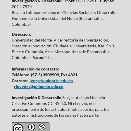
Investigación & Desarrollo: ISSN:
0121-3261
E-ISSN:
2011-7574
Revista Latinoamericana de Ciencias Sociales y Desarrollo
Humano de la Universidad del Norte (Barranquilla,
Colombia)
Dirección:
Universidad del Norte, Vicerrectoría de investigación,
creación e innovación. Ciudadela Universitaria, Km. 5 vía
Puerto Colombia, Área Metropolitana de Barranquilla-
Colombia - Suramérica.
Información de contacto:
Teléfono: (57-5) 3509509, Ext 4821
Correos:
jvega@uninorte.edu.co
-
rinvydes@uninorte.edu.co
Investigación & Desarrollo
Se ejecuta bajo Licencia
Creative Commons CC BY 4.0. Ni el envío, ni el
procesamiento de los artículos implica costos para los
autores o instituciones de las cuales hacen parte.