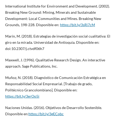
International Institute for Environment and Development. (2002).
Breaking New Ground: Mining, Minerals and Sustainable
Development: Local Communities and Mines. Breaking New
Grounds, 198-228. Disponible en:
https://bit.ly/3sRi7cM
Marín, M. (2018). Estrategias de investigación social cualitativa: El
giro en la mirada. Universidad de Antioquia. Disponible en:
doi:10.2307/j.ctvdf06h7
Maxwell, J. (1996). Qualitative Research Design. An interactive
approach. Sage Publications, Inc.
Muñoz, N. (2018). Diagnóstico de Comunicación Estratégica en
Responsabilidad Social Empresarial. [Trabajo de grado,
Politécnico Grancolombiano]. Disponible en:
https://bit.ly/3erOo5i
Naciones Unidas. (2016). Objetivos de Desarrollo Sostenible.
Disponible en:
https://bit.ly/3gECqbc