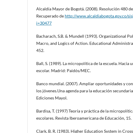
Alcaldía Mayor de Bogotá. (2008). Resolución 480 de
Recuperado de
http://www.alcaldiabogota.gov.co/si
i=30477
Bacharach, S.B. & Mundell (1993). Organizational Poli
Macro, and Logics of Action. Educational Administrat
452.
Ball, S. (1989). La micropolítica de la escuela. Hacia 
escolar. Madrid: Paidós/MEC.
Banco mundial. (2007). Ampliar oportunidades y con
los jóvenes.Una agenda para la educación secundaria
Ediciones Mayol.
Bardisa, T. (1997) Teoría y práctica de la micropolíti
escolares. Revista Iberoamericana de Educación, 15.
Clark, B. R. (1983). Higher Education System in Cros