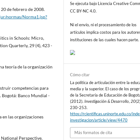
Se ejecuta bajo Licencia Creative Co
 20 de febrero de 2008.
CC BY-NC 4.0.
sjur/normas/Norma1.jsp?
Ni el envío, ni el procesamiento de los
artículos implica costos para los autore
tics in Schools: Micro,
instituciones de las cuales hacen parte.
ion Quarterly, 29 (4), 423 -
una teoría de la organización
Cómo citar
La política de articulación entre la educ
struir competencias para
media y la superior. El caso de los pro
de la Secretaría de Educación de Bogot
. Bogotá: Banco Mundial -
(2012).
Investigación & Desarrollo
,
20
(2
230-253.
https://rcientificas.uninorte.edu.co/ind
ca en las organizaciones
investigacion/article/view/4470
Más formatos de cita
s National Perspective.