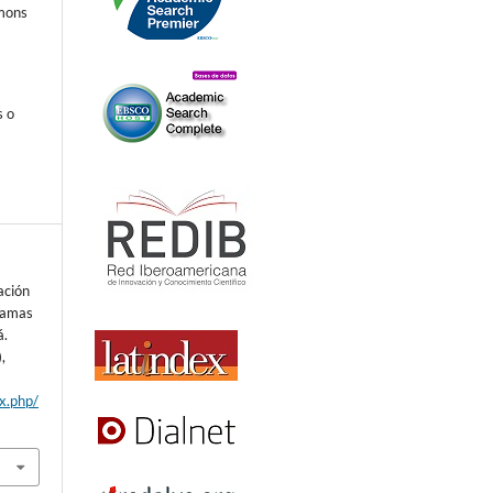
mmons
s o
ación
gramas
á.
),
ex.php/