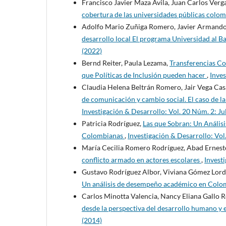
Francisco Javier Maza Ávila, Juan Carlos Ve
cobertura de las universidades públicas colo
Adolfo Mario Zuñiga Romero, Javier Armand
desarrollo local El programa Universidad al B
(2022)
Bernd Reiter, Paula Lezama,
Transferencias Co
que Políticas de Inclusión pueden hacer
,
Inves
Claudia Helena Beltrán Romero, Jair Vega Ca
de comunicación y cambio social. El caso de l
Investigación & Desarrollo: Vol. 20 Núm. 2: Jul
Patricia Rodríguez,
Las que Sobran: Un Análisi
Colombianas
,
Investigación & Desarrollo: Vol
María Cecilia Romero Rodríguez, Abad Ernesto
conflicto armado en actores escolares
,
Investi
Gustavo Rodríguez Albor, Viviana Gómez Lord
Un análisis de desempeño académico en Col
Carlos Minotta Valencia, Nancy Eliana Gallo 
desde la perspectiva del desarrollo humano y 
(2014)