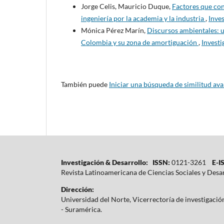
Jorge Celis, Mauricio Duque,
Factores que con
ingeniería por la academia y la industria
,
Inves
Mónica Pérez Marín,
Discursos ambientales: u
Colombia y su zona de amortiguación
,
Investi
También puede
Iniciar una búsqueda de similitud av
Investigación & Desarrollo: ISSN:
0121-3261
E-IS
Revista Latinoamericana de Ciencias Sociales y Desa
Dirección:
Universidad del Norte, Vicerrectoría de investigaci
- Suramérica.