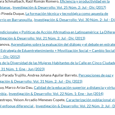
rgara Schmalbach, Raúl Román Romero,
Eficiencia y productividad en la
mbianas
,
Investigación & Desarrollo: Vol. 25 Núm. 2: Jul - Dic (2017)
o Pineda Duque,
La formación técnica y tecnológica como apuesta de
arrio en Barranquilla
,
Investigación & Desarrollo: Vol. 30 Núm. 2: Jul - Di
ndicionales y Políticas de Acción Afirmativa en Latinoamérica: La Difere
tigación & Desarrollo: Vol. 21 Núm. 2: Jul - Dic (2013)
sanova,
Aprendizajes sobre la evaluación del diálogo y el debate en estrat
a Estrategia de Eduentretenimiento + Movilización Social = Cambio Socia
 - Dic (2012)
s de la Diversidad de las Mujeres Habitantes de la Calle en Cinco Ciudad
. 31 Núm. 1: Ene - Jun (2023)
 Parada Trujillo, Andrea Johana Aguilar Barreto,
Percepciones de paz y
gación & Desarrollo: Vol. 31 Núm. 2: Jul - Dic (2023)
uy, Marco Ariza Dau,
Calidad de la educación superior a distancia y virtu
ombia
,
Investigación & Desarrollo: Vol. 22 Núm. 1: Ene - Jun (2014)
Restrepo, Yeison Arcadio Meneses Copete,
Caracterización poblacional vi
el enfoque diferencial
,
Investigación & Desarrollo: Vol. 22 Núm. 2: Jul - D