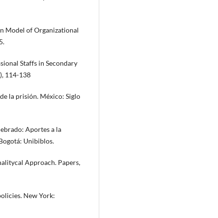
an Model of Organizational
5.
sional Staffs in Secondary
3), 114-138
de la prisión. México: Siglo
quebrado: Aportes a la
Bogotá: Unibiblos.
nalitycal Approach. Papers,
policies. New York: