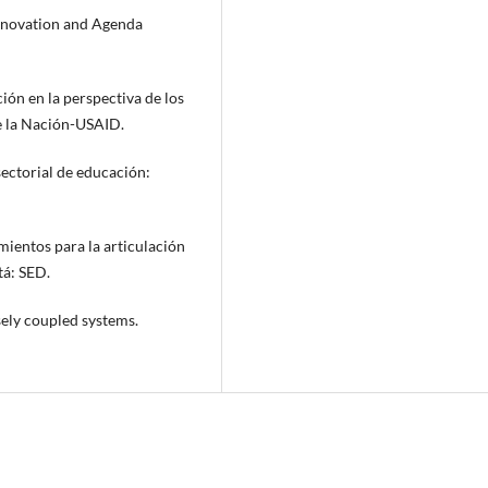
Innovation and Agenda
ción en la perspectiva de los
e la Nación-USAID.
sectorial de educación:
mientos para la articulación
tá: SED.
sely coupled systems.