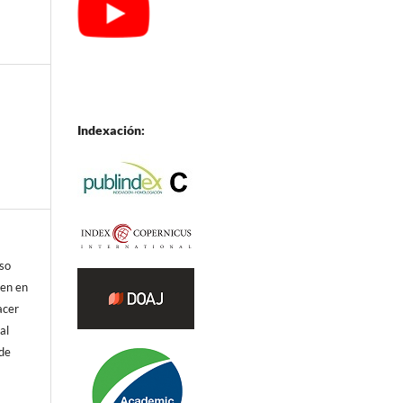
Indexación:
eso
ren en
acer
al
 de