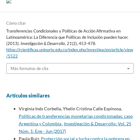
Cómo citar
Transferencias Condicionales y Políticas de Acción Afirmativa en
Latinoamérica: La Diferencia que Políticas de Inclusión pueden hacer.
(2013).
Investigación & Desarrollo
,
21
(2), 453-478.
https://rcientificas.uninorte.edu.co/index.php/investigacion/article/view
/5522
Más formatos de cita
Artículos similares
Virginia Inés Corbella, Yhelin Cristina Calle Espinosa,
Políticas de transferencias monetarias condicionadas: caso
Argentina y Colombia
,
Investigación & Desarrollo: Vol. 25
Núm. 1: Ene - Jun (2017)
Paula Ruiz,
Protección social y lucha contra la pobreza en