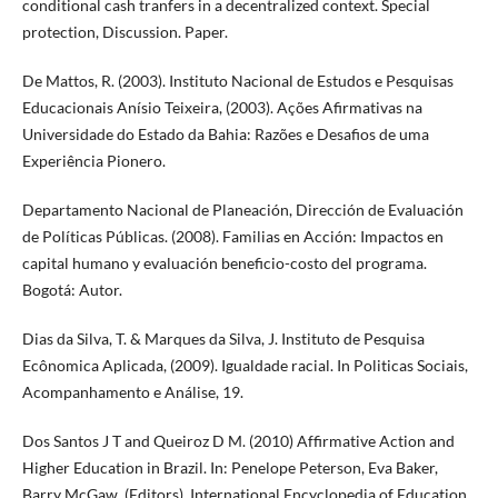
conditional cash tranfers in a decentralized context. Special
protection, Discussion. Paper.
De Mattos, R. (2003). Instituto Nacional de Estudos e Pesquisas
Educacionais Anísio Teixeira, (2003). Ações Afirmativas na
Universidade do Estado da Bahia: Razões e Desafios de uma
Experiência Pionero.
Departamento Nacional de Planeación, Dirección de Evaluación
de Políticas Públicas. (2008). Familias en Acción: Impactos en
capital humano y evaluación beneficio-costo del programa.
Bogotá: Autor.
Dias da Silva, T. & Marques da Silva, J. Instituto de Pesquisa
Ecônomica Aplicada, (2009). Igualdade racial. In Politicas Sociais,
Acompanhamento e Análise, 19.
Dos Santos J T and Queiroz D M. (2010) Affirmative Action and
Higher Education in Brazil. In: Penelope Peterson, Eva Baker,
Barry McGaw, (Editors), International Encyclopedia of Education,