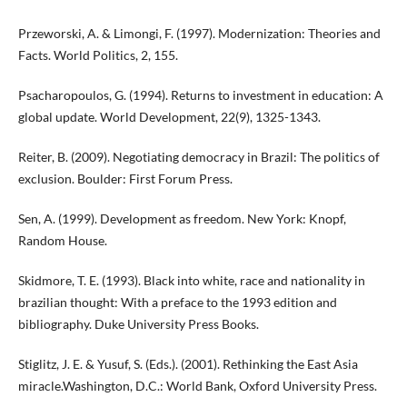
Przeworski, A. & Limongi, F. (1997). Modernization: Theories and
Facts. World Politics, 2, 155.
Psacharopoulos, G. (1994). Returns to investment in education: A
global update. World Development, 22(9), 1325-1343.
Reiter, B. (2009). Negotiating democracy in Brazil: The politics of
exclusion. Boulder: First Forum Press.
Sen, A. (1999). Development as freedom. New York: Knopf,
Random House.
Skidmore, T. E. (1993). Black into white, race and nationality in
brazilian thought: With a preface to the 1993 edition and
bibliography. Duke University Press Books.
Stiglitz, J. E. & Yusuf, S. (Eds.). (2001). Rethinking the East Asia
miracle.Washington, D.C.: World Bank, Oxford University Press.