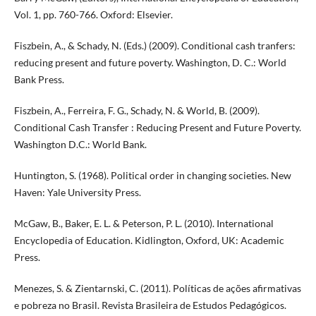
Vol. 1, pp. 760-766. Oxford: Elsevier.
Fiszbein, A., & Schady, N. (Eds.) (2009). Conditional cash tranfers:
reducing present and future poverty. Washington, D. C.: World
Bank Press.
Fiszbein, A., Ferreira, F. G., Schady, N. & World, B. (2009).
Conditional Cash Transfer : Reducing Present and Future Poverty.
Washington D.C.: World Bank.
Huntington, S. (1968). Political order in changing societies. New
Haven: Yale University Press.
McGaw, B., Baker, E. L. & Peterson, P. L. (2010). International
Encyclopedia of Education. Kidlington, Oxford, UK: Academic
Press.
Menezes, S. & Zientarnski, C. (2011). Políticas de ações afirmativas
e pobreza no Brasil. Revista Brasileira de Estudos Pedagógicos.