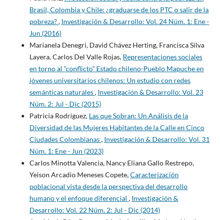
Brasil, Colombia y Chile: ¿graduarse de los PTC o salir de la
pobreza?
,
Investigación & Desarrollo: Vol. 24 Núm. 1: Ene -
Jun (2016)
Marianela Denegri, David Chávez Herting, Francisca Silva
Layera, Carlos Del Valle Rojas,
Representaciones sociales
en torno al “conflicto” Estado chileno-Pueblo Mapuche en
jóvenes universitarios chilenos: Un estudio con redes
semánticas naturales
,
Investigación & Desarrollo: Vol. 23
Núm. 2: Jul - Dic (2015)
Patricia Rodríguez,
Las que Sobran: Un Análisis de la
Diversidad de las Mujeres Habitantes de la Calle en Cinco
Ciudades Colombianas
,
Investigación & Desarrollo: Vol. 31
Núm. 1: Ene - Jun (2023)
Carlos Minotta Valencia, Nancy Eliana Gallo Restrepo,
Yeison Arcadio Meneses Copete,
Caracterización
poblacional vista desde la perspectiva del desarrollo
humano y el enfoque diferencial
,
Investigación &
Desarrollo: Vol. 22 Núm. 2: Jul - Dic (2014)