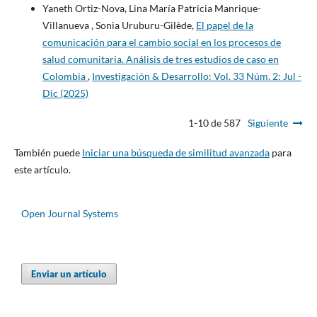
Yaneth Ortiz-Nova, Lina María Patricia Manrique-
Villanueva , Sonia Uruburu-Gilède,
El papel de la
comunicación para el cambio social en los procesos de
salud comunitaria. Análisis de tres estudios de caso en
Colombia
,
Investigación & Desarrollo: Vol. 33 Núm. 2: Jul -
Dic (2025)
1-10 de 587
Siguiente
También puede
Iniciar una búsqueda de similitud avanzada
para
este artículo.
Open Journal Systems
Enviar un artículo