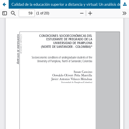
Calidad de la educación superior a distancia y virtual: Un análisis de desempeño académico en Colombia