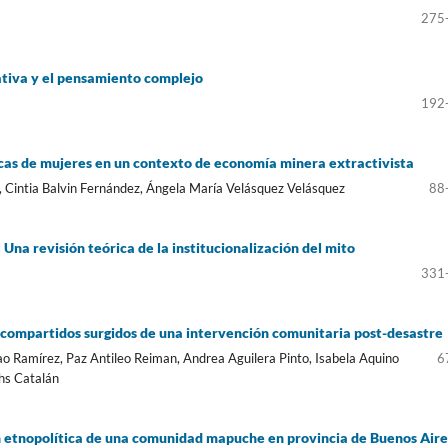
275
ativa y el pensamiento complejo
192
icas de mujeres en un contexto de economía minera extractivista
Cintia Balvin Fernández, Ángela María Velásquez Velásquez
88
Una revisión teórica de la institucionalización del mito
331
s compartidos surgidos de una intervención comunitaria post-desastre
ao Ramírez, Paz Antileo Reiman, Andrea Aguilera Pinto, Isabela Aquino
6
ths Catalán
n etnopolítica de una comunidad mapuche en provincia de Buenos Aire