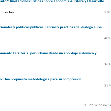
ento?: Anotaciones Críticas Sobre Economía Aurífera y Desarrollo
ez Sánchez
278
onales y políticas públicas. Teorías y prácticas del diálogo euro-
402
amiento territorial periurbano desde un abordaje sistémico y
161
no: Una propuesta metodológica para su compresión
237
1 - 22 de 22 elem