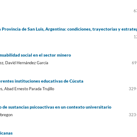
6
 Provincia de San Luis, Argentina: condiciones, trayectorias y estrate
1
sabilidad social en el sector minero
rez, David Hernández García
69
ferentes instituciones educativas de Cúcuta
s, Abad Ernesto Parada Trujillo
329
de sustancias psicoactivas en un contexto universitario
Obregon
323
ricanas