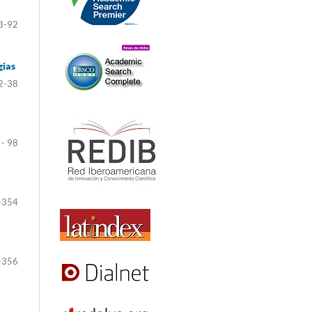
3-92
gias
2-38
 - 98
-354
-356