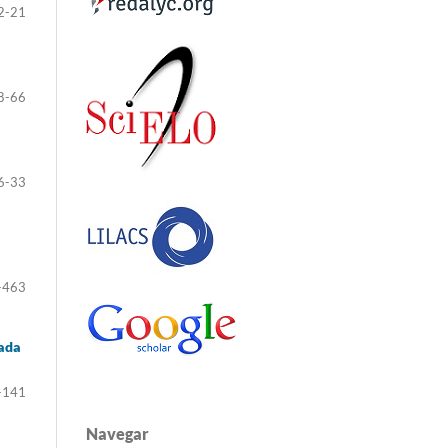
2-21
8-66
6-33
-463
rada
-141
Navegar