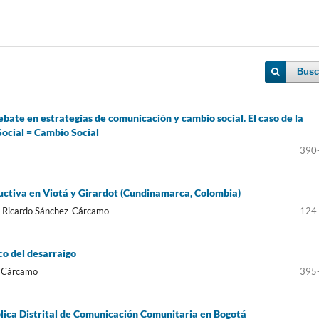
Busc
ebate en estrategias de comunicación y cambio social. El caso de la
ocial = Cambio Social
390
uctiva en Viotá y Girardot (Cundinamarca, Colombia)
, Ricardo Sánchez-Cárcamo
124
ico del desarraigo
z Cárcamo
395
ública Distrital de Comunicación Comunitaria en Bogotá