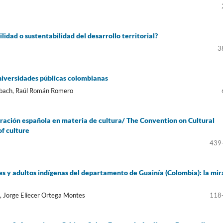
idad o sustentabilidad del desarrollo territorial?
3
universidades públicas colombianas
albach, Raúl Román Romero
eración española en materia de cultura/ The Convention on Cultural
of culture
439
es y adultos indígenas del departamento de Guainía (Colombia): la mi
o, Jorge Eliecer Ortega Montes
118