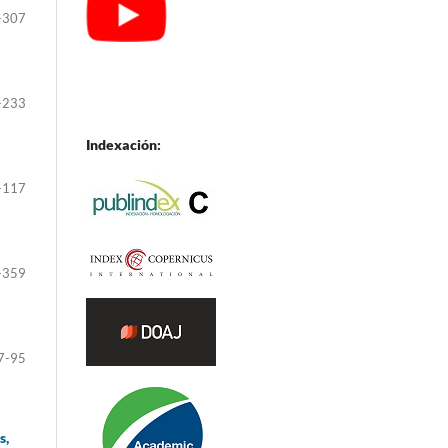
-307
-233
Indexación:
-117
-359
7-95
s,