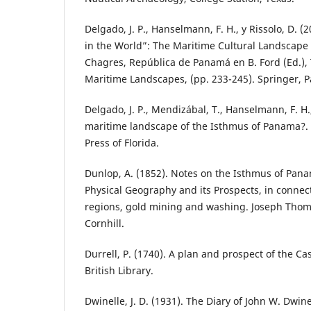
Delgado, J. P., Hanselmann, F. H., y Rissolo, D. (
in the World”: The Maritime Cultural Landscape 
Chagres, República de Panamá en B. Ford (Ed.),
Maritime Landscapes, (pp. 233-245). Springer, P
Delgado, J. P., Mendizábal, T., Hanselmann, F. H.,
maritime landscape of the Isthmus of Panama?. G
Press of Florida.
Dunlop, A. (1852). Notes on the Isthmus of Pana
Physical Geography and its Prospects, in connec
regions, gold mining and washing. Joseph Thoma
Cornhill.
Durrell, P. (1740). A plan and prospect of the C
British Library.
Dwinelle, J. D. (1931). The Diary of John W. Dwin