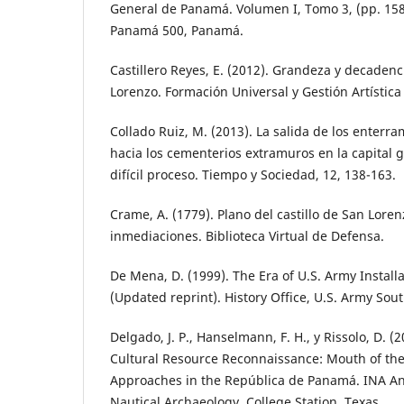
General de Panamá. Volumen I, Tomo 3, (pp. 15
Panamá 500, Panamá.
Castillero Reyes, E. (2012). Grandeza y decadenci
Lorenzo. Formación Universal y Gestión Artística
Collado Ruiz, M. (2013). La salida de los enterra
hacia los cementerios extramuros en la capital 
difícil proceso. Tiempo y Sociedad, 12, 138-163.
Crame, A. (1779). Plano del castillo de San Lore
inmediaciones. Biblioteca Virtual de Defensa.
De Mena, D. (1999). The Era of U.S. Army Instal
(Updated reprint). History Office, U.S. Army Sout
Delgado, J. P., Hanselmann, F. H., y Rissolo, D. 
Cultural Resource Reconnaissance: Mouth of th
Approaches in the República de Panamá. INA Ann
Nautical Archaeology, College Station, Texas.