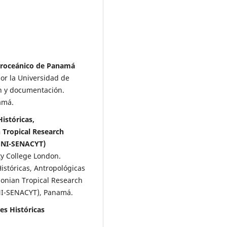
teroceánico de Panamá
or la Universidad de
n y documentación.
amá.
istóricas,
 Tropical Research
(SNI-SENACYT)
ty College London.
Históricas, Antropológicas
sonian Tropical Research
SNI-SENACYT), Panamá.
es Históricas