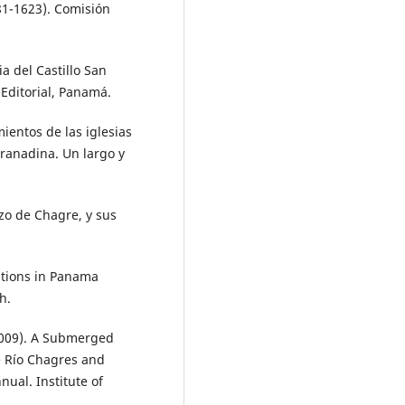
81-1623). Comisión
a del Castillo San
 Editorial, Panamá.
mientos de las iglesias
granadina. Un largo y
nzo de Chagre, y sus
lations in Panama
h.
(2009). A Submerged
e Río Chagres and
ual. Institute of