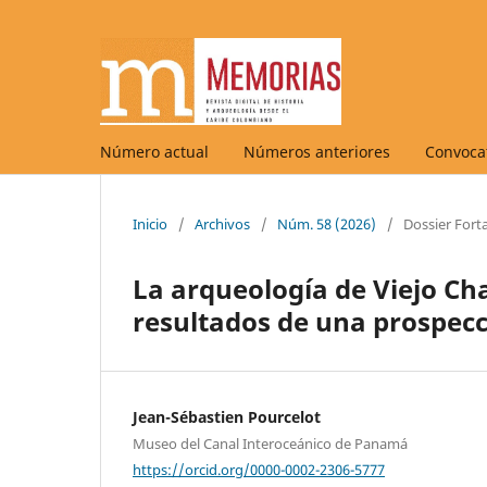
Número actual
Números anteriores
Convocat
Inicio
/
Archivos
/
Núm. 58 (2026)
/
Dossier Fort
La arqueología de Viejo Ch
resultados de una prospecc
Jean-Sébastien Pourcelot
Museo del Canal Interoceánico de Panamá
https://orcid.org/0000-0002-2306-5777