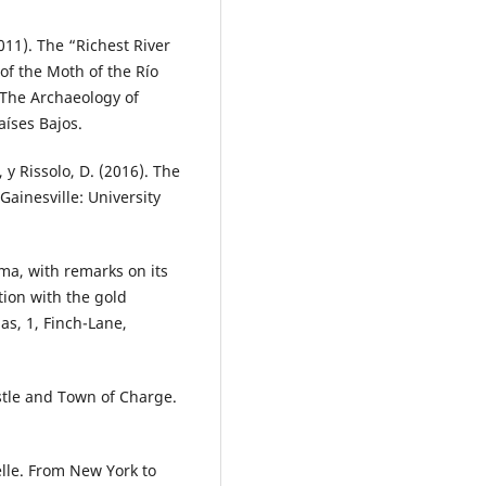
2011). The “Richest River
of the Moth of the Río
 The Archaeology of
aíses Bajos.
 y Rissolo, D. (2016). The
ainesville: University
ma, with remarks on its
tion with the gold
s, 1, Finch-Lane,
astle and Town of Charge.
elle. From New York to