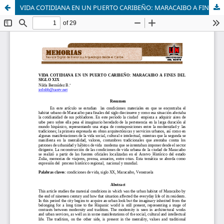
VIDA COTIDIANA EN UN PUERTO CARIBEÑO: MARACAIBO A FINES DEL SIGLO XIX.