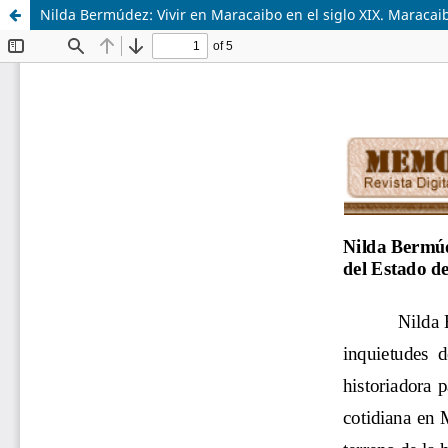
Nilda Bermúdez: Vivir en Maracaibo en el siglo XIX. Maracaibo