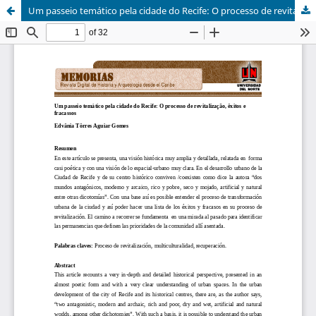
Um passeio temático pela cidade do Recife: O processo de revitalização, êxitos e fracassos