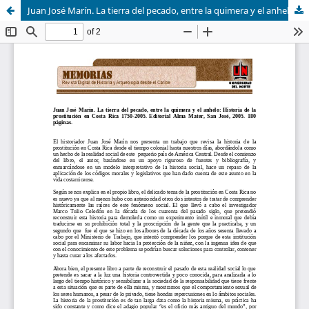
Juan José Marín. La tierra del pecado, entre la quimera y el anhelo: Historia de la prostitución en Costa Rica 1750-2005. Editorial Alma Mater, San José, 2005. 180 páginas.