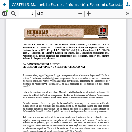
CASTELLS, Manuel. La Era de la Información. Economía, Sociedad y Cultura. Volumen II: El Poder de la Identidad. Primera Edición en Español. Siglo XXI Editores, México 1999. 495 p. ISBN: 968-23-2167-0 (Obra Completa). ISBN: 968-23-2169-7 (Volumen 2).