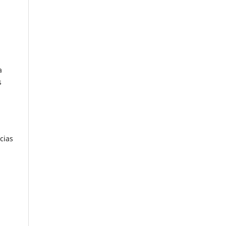
a
s
cias