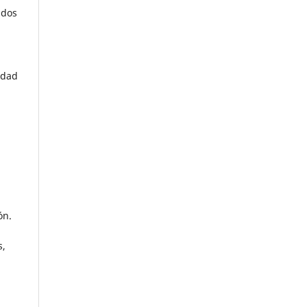
 dos
idad
ón.
s,