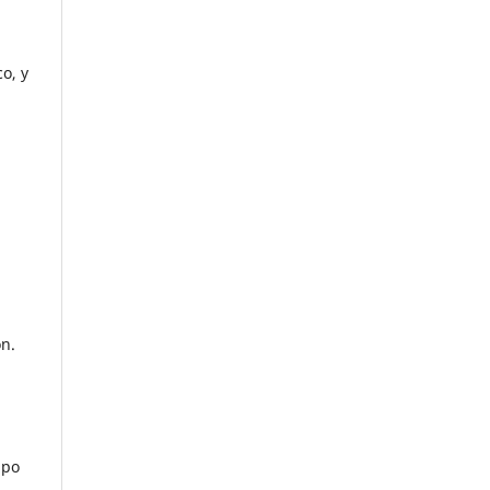
o, y
ón.
ipo