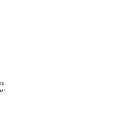
re
nar