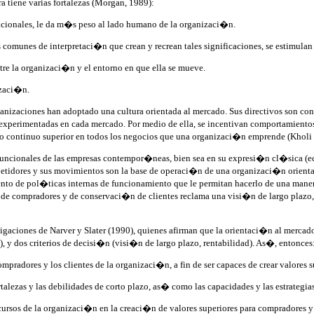
tiene varias fortalezas (Morgan, 1989):
acionales, le da m�s peso al lado humano de la organizaci�n.
 comunes de interpretaci�n que crean y recrean tales significaciones, se estimula
ntre la organizaci�n y el entorno en que ella se mueve.
izaci�n.
izaciones han adoptado una cultura orientada al mercado. Sus directivos son consc
experimentadas en cada mercado. Por medio de ella, se incentivan comportamientos, 
o continuo superior en todos los negocios que una organizaci�n emprende (Kholi 
funcionales de las empresas contempor�neas, bien sea en su expresi�n cl�sica (
tidores y sus movimientos son la base de operaci�n de una organizaci�n orientad
ento de pol�ticas internas de funcionamiento que le permitan hacerlo de una manera
de compradores y de conservaci�n de clientes reclama una visi�n de largo plazo, 
stigaciones de Narver y Slater (1990), quienes afirman que la orientaci�n al me
, y dos criterios de decisi�n (visi�n de largo plazo, rentabilidad). As�, entonces
pradores y los clientes de la organizaci�n, a fin de ser capaces de crear valores su
lezas y las debilidades de corto plazo, as� como las capacidades y las estrategias
cursos de la organizaci�n en la creaci�n de valores superiores para compradores y c