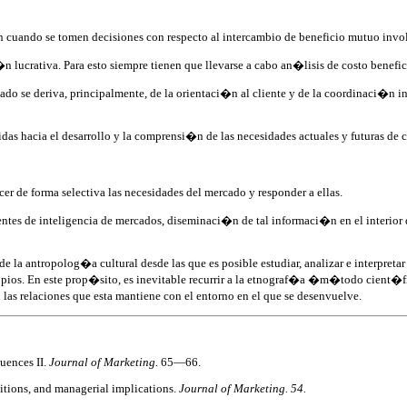
n cuando se tomen decisiones con respecto al intercambio de beneficio mutuo invo
n lucrativa. Para esto siempre tienen que llevarse a cabo an�lisis de costo benefi
ado se deriva, principalmente, de la orientaci�n al cliente y de la coordinaci�n i
 hacia el desarrollo y la comprensi�n de las necesidades actuales y futuras de c
 de forma selectiva las necesidades del mercado y responder a ellas.
es de inteligencia de mercados, diseminaci�n de tal informaci�n en el interior 
e la antropolog�a cultural desde las que es posible estudiar, analizar e interpreta
propios. En este prop�sito, es inevitable recurrir a la etnograf�a �m�todo cient
 las relaciones que esta mantiene con el entorno en el que se desenvuelve.
quences II.
Journal of Marketing.
65—66.
sitions, and managerial implications.
Journal of Marketing. 54.