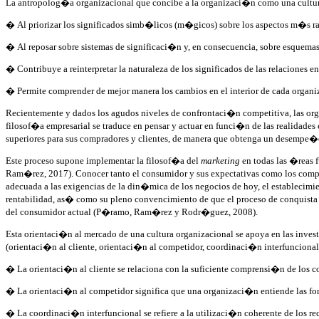
La antropolog�a organizacional que concibe a la organizaci�n como una cultura 
� Al priorizar los significados simb�licos (m�gicos) sobre los aspectos m�s r
� Al reposar sobre sistemas de significaci�n y, en consecuencia, sobre esquemas
� Contribuye a reinterpretar la naturaleza de los significados de las relaciones e
� Permite comprender de mejor manera los cambios en el interior de cada organ
Recientemente y dados los agudos niveles de confrontaci�n competitiva, las organ
filosof�a empresarial se traduce en pensar y actuar en funci�n de las realidades 
superiores para sus compradores y clientes, de manera que obtenga un desempe�
Este proceso supone implementar la filosof�a del
marketing
en todas las �reas 
Ram�rez, 2017). Conocer tanto el consumidor y sus expectativas como los compe
adecuada a las exigencias de la din�mica de los negocios de hoy, el establecimi
rentabilidad, as� como su pleno convencimiento de que el proceso de conquista 
del consumidor actual (P�ramo, Ram�rez y Rodr�guez, 2008).
Esta orientaci�n al mercado de una cultura organizacional se apoya en las inve
(orientaci�n al cliente, orientaci�n al competidor, coordinaci�n interfuncional)
� La orientaci�n al cliente se relaciona con la suficiente comprensi�n de los com
� La orientaci�n al competidor significa que una organizaci�n entiende las forta
� La coordinaci�n interfuncional se refiere a la utilizaci�n coherente de los re