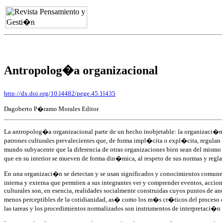
Antropolog�a organizacional
http://dx.doi.org/10.l4482/pege.45.1l435
Dagoberto P�ramo Morales Editor
La antropolog�a organizacional parte de un hecho inobjetable: la organizaci�n no
patrones culturales prevalecientes que, de forma impl�cita o expl�cita, regulan el
mundo subyacente que la diferencia de otras organizaciones bien sean del mismo s
que en su interior se mueven de forma din�mica, al respeto de sus normas y regl
En una organizaci�n se detectan y se usan significados y conocimientos comunes 
interna y externa que permiten a sus integrantes ver y comprender eventos, accion
culturales son, en esencia, realidades socialmente construidas cuyos puntos de a
menos perceptibles de la cotidianidad, as� como los m�s cr�ticos del proceso de 
las tareas y los procedimientos normalizados son instrumentos de interpretaci�n 