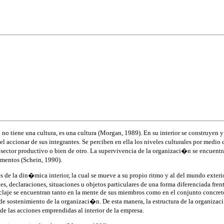
 tiene una cultura, es una cultura (Morgan, 1989). En su interior se construyen y
 accionar de sus integrantes. Se perciben en ella los niveles culturales por medio 
ector productivo o bien de otro. La supervivencia de la organizaci�n se encuentra 
amentos (Schein, 1990).
de la din�mica interior, la cual se mueve a su propio ritmo y al del mundo exterio
es, declaraciones, situaciones u objetos particulares de una forma diferenciada fr
nclaje se encuentran tanto en la mente de sus miembros como en el conjunto concreto
sostenimiento de la organizaci�n. De esta manera, la estructura de la organizaci�
de las acciones emprendidas al interior de la empresa.