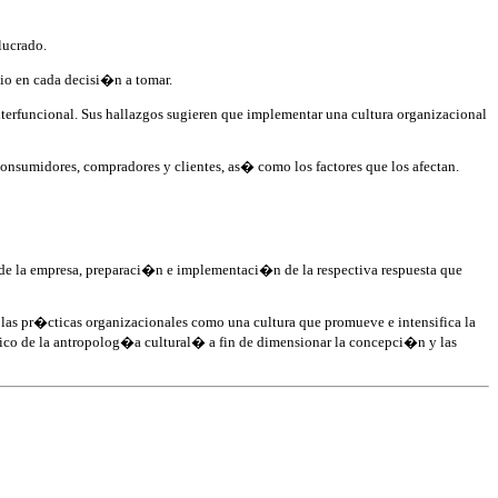
lucrado.
cio en cada decisi�n a tomar.
nterfuncional. Sus hallazgos sugieren que implementar una cultura organizacional
onsumidores, compradores y clientes, as� como los factores que los afectan.
de la empresa, preparaci�n e implementaci�n de la respectiva respuesta que
r las pr�cticas organizacionales como una cultura que promueve e intensifica la
�fico de la antropolog�a cultural� a fin de dimensionar la concepci�n y las