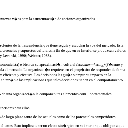
n nuevas v�as para la estructuraci�n de acciones organizadas.
ientes de la trascendencia que tiene seguir y escuchar la voz del mercado. Esta
creencias y supuestos culturales, a fin de que en su interior se produzcan valores
y Jaworski, 1990; Webster, 1988).
economicista) o bien en su aproximaci�n cultural
(etnomar—keting)
(P�ramo y
a al mercado. La organizaci�n requiere, en el prop�sito de responder de forma
 eficiente y efectiva. Las decisiones las gu�a siempre su impacto en la
en raz�n a las implicaciones que tales decisiones tienen en el comportamiento
rcado de una organizaci�n la componen tres elementos com—portamentales
:
periores para ellos.
 de largo plazo tanto de los actuales como de los potenciales competidores.
lientes. Esto implica tener un efecto sin�rgico en su interior que obligue a que