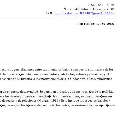
ISSN 1657—6276
Numero 45: Julio—Diciembre 2018
DOI:
http://dx.doi.org/10.14482/pege.45.11435
EDITORIAL
/
EDITORIAL
 reconstruyen relaciones entre sus miembros bajo la perspectiva normativa de los
de la interacci�n entre comportamientos y artefactos, valores y creencias, y el
asociada a su historia, a las motivaciones de sus fundadores, a los simbolismos
r en el que se desenvuelve. Se perciben procesos de construcci�n de la realidad
ente a los de otras organizaciones. As�, las organizaciones, en cuanto fen�menos
 de reglas y de relaciones (Morgan, 1989). Esto incluye los aspectos banales y
n, las reglas, las l�neas de conducta, las metas, las misiones, la descripci�n de