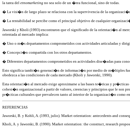
la tarea del
etnomarketing
no sea solo de un �rea funcional, sino de todas.
� La visi�n de largo plazo se relaciona con la supervivencia de la organizaci�
� La rentabilidad se percibe como el principal objetivo de cualquier organizaci�
Jaworski y Kholi (1993) encontraron que el significado de la orientaci�n al merc
orientada al mercado implica:
� Uno o m�s departamentos comprometidos con actividades articuladas y dirigidas
� Concepci�n compartida con los otros departamentos.
� Diferentes departamentos comprometidos en actividades dise�adas para conocer
Esto significa tambi�n generaci�n de informaci�n por medio de m�ltiples fuent
obedezca a las condiciones de cada mercado (Kholi y Jaworski, 1990).
Esta orientaci�n al mercado exige aproximarse a las bases te�ricas y pr�cticas d
cohesi�n organizacional a partir de valores, creencias y principios que le son 
pr�cticas culturales que prevalecen tanto al interior de la organizaci�n como en
REFERENCIAS
Jaworski, B. y Kohli, A. (1993, julio). Market orientation: antecedents and conse
Kholi, A. y Jaworski, B. (1990). Market orientation: the construct, research propo