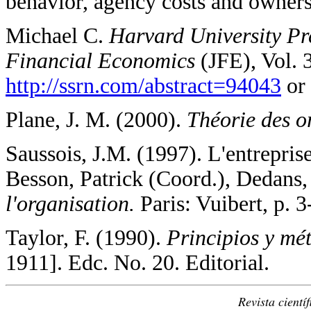
behavior, agency costs and owners
Michael C.
Harvard University Pr
Financial Economics
(JFE), Vol. 
http://ssrn.com/abstract=94043
or 
Plane, J. M. (2000).
Théorie des o
Saussois, J.M. (1997). L'entrepris
Besson, Patrick (Coord.), Dedans
l'organisation.
Paris: Vuibert, p. 3
Taylor, F. (1990).
Principios y mét
1911]. Edc. No. 20. Editorial.
Revista cientí