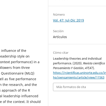
Número
Vol. 47: Jul-Dic 2019
Sección
Artículos
e influence of the
Cómo citar
leadership style on
Leadership theories and individual
ontext performance) in a
performance. (2020).
Revista científica
llowers from three
Pensamiento Y Gestión
,
47
(47).
https://rcientificas.uninorte.edu.co/i
p Questionnaire (MLQ)
hp/pensamiento/article/view/11563
ll as five performance
n the research, and the
Más formatos de cita
 approach of the R
al leadership influenced
 of the context. It should