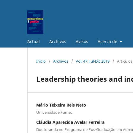
Actual
Archivos
Avisos
Acerca de
Inicio
/
Archivos
/
Vol. 47: Jul-Dic 2019
/
Artículos
Leadership theories and i
Mário Teixeira Reis Neto
Universidade Fumec
Cláudia Aparecida Avelar Ferreira
Doutoranda no Programa de Pós-Graduação em Adminis