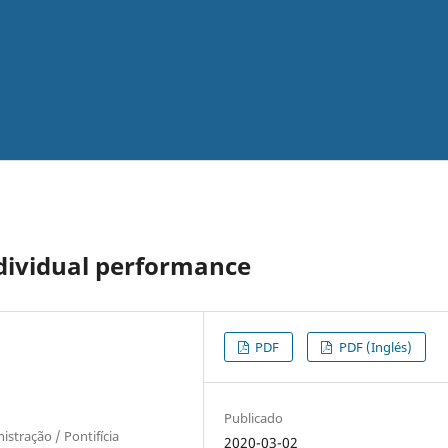
ndividual performance
PDF
PDF (Inglés)
Publicado
tração / Pontifícia
2020-03-02