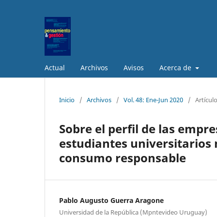
Actual
Archivos
Avisos
Acerca de
Inicio
/
Archivos
/
Vol. 48: Ene-Jun 2020
/
Artícul
Sobre el perfil de las empre
estudiantes universitarios
consumo responsable
Pablo Augusto Guerra Aragone
Universidad de la República (Mpntevideo Uruguay)