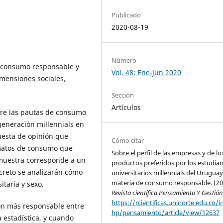
Publicado
2020-08-19
Número
el consumo responsable y
Vol. 48: Ene-Jun 2020
imensiones sociales,
Sección
Artículos
bre las pautas de consumo
generación millennials en
uesta de opinión que
Cómo citar
rmatos de consumo que
Sobre el perfil de las empresas y de lo
 muestra corresponde a un
productos preferidos por los estudia
creto se analizarán cómo
universitarios millennials del Urugua
materia de consumo responsable. (20
taria y sexo.
Revista científica Pensamiento Y Gestió
https://rcientificas.uninorte.edu.co/i
ón más responsable entre
hp/pensamiento/article/view/12637
estadística, y cuando