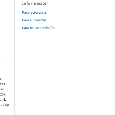
Información
Para lectores/as
Para autores/as
Para bibliotecarios/as
s
ntes
y en
20).
n
,
48
.
ndex.p