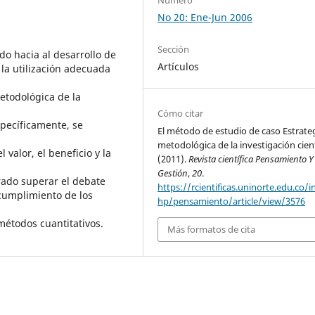
No 20: Ene-Jun 2006
Sección
ado hacia al desarrollo de
Artículos
la utilización adecuada
todológica de la
Cómo citar
specíficamente, se
El método de estudio de caso Estrate
metodológica de la investigación cient
 valor, el beneficio y la
(2011).
Revista científica Pensamiento Y
Gestión
,
20
.
rado superar el debate
https://rcientificas.uninorte.edu.co/i
cumplimiento de los
hp/pensamiento/article/view/3576
 métodos cuantitativos.
Más formatos de cita