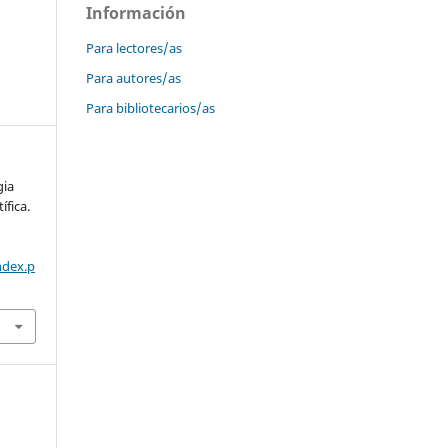
Información
Para lectores/as
Para autores/as
Para bibliotecarios/as
gia
ífica.
ndex.p