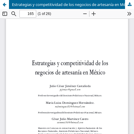
Estrategias y competitividad de los negocios de artesanía en México / Strategies and competitiveness of Mexican crafts businesses