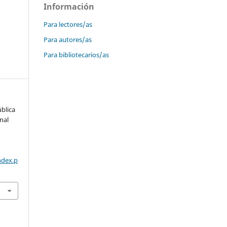
Información
Para lectores/as
Para autores/as
Para bibliotecarios/as
ública
nal
ndex.p