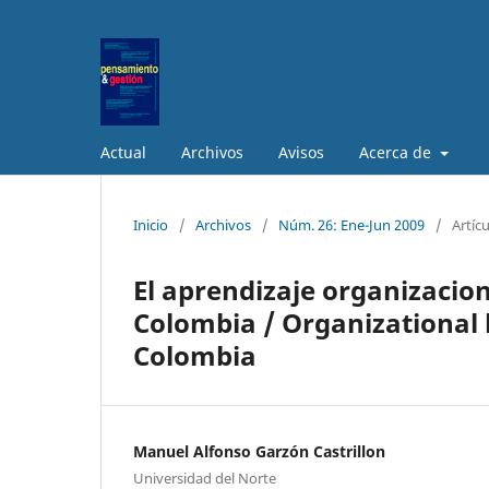
Actual
Archivos
Avisos
Acerca de
Inicio
/
Archivos
/
Núm. 26: Ene-Jun 2009
/
Artíc
El aprendizaje organizacio
Colombia / Organizational 
Colombia
Manuel Alfonso Garzón Castrillon
Universidad del Norte