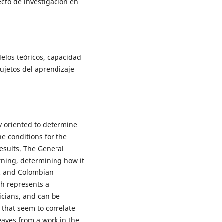
ecto de investigación en
elos teóricos, capacidad
sujetos del aprendizaje
y oriented to determine
he conditions for the
esults. The General
arning, determining how it
ic and Colombian
ch represents a
icians, and can be
 that seem to correlate
leaves from a work in the