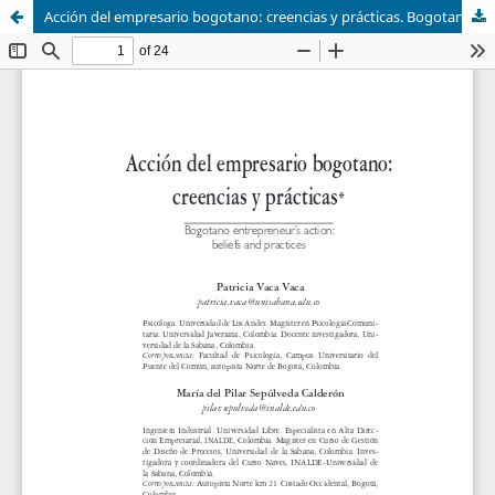
Acción del empresario bogotano: creencias y prácticas. Bogotano entrepreneur’s action: