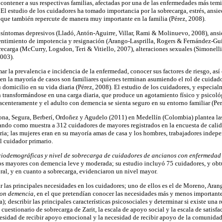
 contener a sus respectivas familias, afectadas por una de las enfermedades más temi
El estudio de los cuidadores ha tomado importancia por la sobrecarga, estrés, ansi
o que también repercute de manera muy importante en la familia (Pérez, 2008).
r síntomas depresivos (Lladó, Antón-Aguirre, Villar, Rami & Molinuevo, 2008), ans
entimiento de impotencia y resignación (Arango-Lasprilla, Rogers & Fernández-Gui
carga (McCurry, Logsdon, Teri & Vitiello, 2007), alteraciones sexuales (Simonelli e
2003).
r la prevalencia e incidencia de la enfermedad, conocer sus factores de riesgo, así 
ue en la mayoría de casos son familiares quienes terminan asumiendo el rol de cuida
 domicilio en su vida diaria (Pérez, 2008). El estudio de los cuidadores, y especial
 transformándose en una carga diaria, que produce un agotamiento físico y psicoló
acenteramente y el adulto con demencia se sienta seguro en su entorno familiar (Per
dona, Segura, Berberí, Ordoñez y Agudelo (2011) en Medellín (Colombia) plantea las 
ando como muestra a 312 cuidadores de mayores registrados en la encuesta de cali
ria; las mujeres eran en su mayoría amas de casa y los hombres, trabajadores indepe
l cuidador primario.
ociodemográficas y nivel de sobrecarga de cuidadores de ancianos con enfermedad
tos mayores con demencia leve y moderada; su estudio incluyó 75 cuidadores, y ob
ral, y en cuanto a sobrecarga, evidenciaron un nivel mayor.
ar las principales necesidades en los cuidadores; uno de ellos es el de Moreno, Ar
 con demencia
, en el que pretendían conocer las necesidades más y menos important
 describir las principales características psicosociales y determinar si existe una 
 cuestionario de sobrecarga de Zarit, la escala de apoyo social y la escala de satis
cesidad de recibir apoyo emocional y la necesidad de recibir apoyo de la comunidad