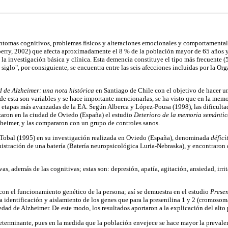
íntomas cognitivos, problemas físicos y alteraciones emocionales y comportamenta
perry, 2002) que afecta aproximadamente el 8 % de la población mayor de 65 años y
 la investigación básica y clínica. Esta demencia constituye el tipo más frecuente 
siglo", por consiguiente, se encuentra entre las seis afecciones incluidas por la O
 de Alzheimer: una nota histórica
en Santiago de Chile con el objetivo de hacer un
de esta son variables y se hace importante mencionarlas, se ha visto que en la mem
etapas más avanzadas de la EA. Según Alberca y López-Pousa (1998), las dificultad
lizaron en la ciudad de Oviedo (España) el estudio
Deterioro de la memoria semántic
heimer, y las compararon con un grupo de controles sanos.
y Tobal (1995) en su investigación realizada en Oviedo (España), denominada
défici
ración de una batería (Batería neuropsicológica Luria-Nebraska), y encontraron dif
as, además de las cognitivas; estas son: depresión, apatía, agitación, ansiedad, ir
 con el funcionamiento genético de la persona; así se demuestra en el estudio
Presen
a identificación y aislamiento de los genes que para la presenilina 1 y 2 (cromoso
medad de Alzheimer. De este modo, los resultados aportaron a la explicación del alto 
s determinante, pues en la medida que la población envejece se hace mayor la preval