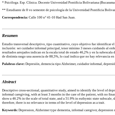
* Psicóloga. Esp. Clínica. Docente Universidad Pontificia Bolivariana (Bucaram
** Estudiante de 8 vo semestre de psicología de la Universidad Pontificia Boliva
Correspondencia:
Calle 100 n° 41-10 Had San Juan.
Resumen
Estudio transversal descriptivo, tipo cuantitativo, cuyo objetivo fue identificar 
inclusión: ser cuidador informal principal, tener mínimo 3 meses cuidando al enf
resultados arrojados indican en la escala total de estado 46,2% y en la subescala 
de distimia rasgo una ausencia de 88,5%, lo cual indica que no hay relevancia en
Palabras clave:
Depresión, demencia tipo Alzheimer, cuidador informal, depresió
Abstract
Descriptive cross-sectional, quantitative study, aimed to identify the level of de
informal caregiving, with at least 3 months in the care of the patient, with no fin
show a 46.2% in the scale of total state, and a 51.9% in euthymic state subscale, s
therefore, there is no relevance in terms of the level of depression as a trait.
Keywords:
Depression, Alzheimer type dementia, informal caregiver, depression st