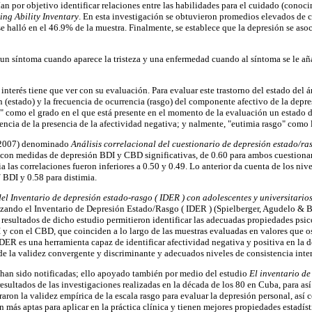
n por objetivo identificar relaciones entre las habilidades para el cuidado (conoc
ing Ability Inventary
. En esta investigación se obtuvieron promedios elevados de 
se halló en el 46.9% de la muestra. Finalmente, se establece que la depresión se a
 es un síntoma cuando aparece la tristeza y una enfermedad cuando al síntoma se le 
nterés tiene que ver con su evaluación. Para evaluar este trastorno del estado del á
 (estado) y la frecuencia de ocurrencia (rasgo) del componente afectivo de la depre
o" como el grado en el que está presente en el momento de la evaluación un estado d
encia de la presencia de la afectividad negativa; y nalmente, "eutimia rasgo" como l
 (2007) denominado
Análisis correlacional del cuestionario de depresión estado/ra
con medidas de depresión BDI y CBD significativas, de 0.60 para ambos cuestionarios
 las correlaciones fueron inferiores a 0.50 y 0.49. Lo anterior da cuenta de los nive
 BDI y 0.58 para distimia.
el Inventario de depresión estado-rasgo ( IDER ) con adolescentes y universitari
lizando el Inventario de Depresión Estado/Rasgo ( IDER ) (Spielberger, Agudelo & 
 resultados de dicho estudio permitieron identificar las adecuadas propiedades psi
 y con el CBD, que coinciden a lo largo de las muestras evaluadas en valores que osc
IDER es una herramienta capaz de identificar afectividad negativa y positiva en la 
 de la validez convergente y discriminante y adecuados niveles de consistencia inte
s han sido notificadas; ello apoyado también por medio del estudio
El inventario de
esultados de las investigaciones realizadas en la década de los 80 en Cuba, para así
aron la validez empírica de la escala rasgo para evaluar la depresión personal, así c
n más aptas para aplicar en la práctica clínica y tienen mejores propiedades estadíst