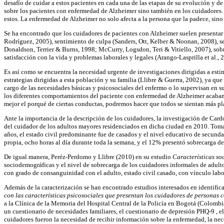
desafío de cuidar a estos pacientes en cada una de las etapas de su evolución y de
sobre los pacientes con enfermedad de Alzheimer sino también en los cuidadores. 
estos. La enfermedad de Alzheimer no solo afecta a la persona que la padece, sin
Se ha encontrado que los cuidadores de pacientes con Alzheimer suelen presenta
Rodríguez, 2005), sentimiento de culpa (Sanders, Ott, Kelber & Noonan, 2008), s
Donaldson, Terrier & Burns, 1998; McCurry, Logsdon, Teri & Vitiello, 2007), sobre
satisfacción con la vida y problemas laborales y legales (Arango-Lasprilla et al., 
Es así como se encuentra la necesidad urgente de investigaciones dirigidas a estima
estrategias dirigidas a esta población y su familia (Llibre & Guerra, 2002), ya q
cargo de las necesidades básicas y psicosociales del enfermo o lo supervisan en su
los diferentes comportamientos del paciente con enfermedad de Alzheimer acaban
mejor el porqué de ciertas conductas, podremos hacer que todos se sientan más pl
Ante la importancia de la descripción de los cuidadores, la investigación de Car
del cuidador de los adultos mayores residenciados en dicha ciudad en 2010. Tom
años, el estado civil predominante fue de casados y el nivel educativo de secunda
propia, ocho horas al día durante toda la semana, y el 12% presentó sobrecarga de
De igual manera, Peréz-Perdomo y Llibre (2010) en su estudio
Características s
sociodemográficas y el nivel de sobrecarga de los cuidadores informales de adul
con grado de consanguinidad con el adulto, estado civil casado, con vínculo labo
Además de la caracterización se han encontrado estudios interesados en identific
con las características psicosociales que presentan los cuidadores de personas
a la Clínica de la Memoria del Hospital Central de la Policía en Bogotá (Colombia);
un cuestionario de necesidades familiares, el cuestionario de depresión PHQ-9 , el
cuidadores fueron la necesidad de recibir información sobre la enfermedad, la ne