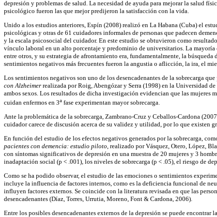
depresión y problemas de salud. La necesidad de ayuda para mejorar la salud físi
psicológico fueron las que mejor predijeron la satisfacción con la vida.
Unido a los estudios anteriores, Espín (2008) realizó en La Habana (Cuba) el est
psicológicas y otras de 61 cuidadores informales de personas que padecen demenc
y la escala psicosocial del cuidador. En este estudio se obtuvieron como resultad
vínculo laboral en un alto porcentaje y predominio de universitarios. La mayoría
entre otros, y su estrategia de afrontamiento era, fundamentalmente, la búsqued
sentimientos negativos más frecuentes fueron la angustia o aflicción, la ira, el mi
Los sentimientos negativos son uno de los desencadenantes de la sobrecarga que p
con Alzheimer
realizada por Roig, Abengózar y Serra (1998) en la Universidad de
ambos sexos. Los resultados de dicha investigación evidencian que las mujeres m
a
cuidan enfermos en 3
fase experimentan mayor sobrecarga.
Ante la problemática de la sobrecarga, Zambrano-Cruz y Ceballos-Cardona (2007)
cuidador carece de discusión acerca de su validez y utilidad, por lo que existen 
En función del estudio de los efectos negativos generados por la sobrecarga, como 
pacientes con demencia: estudio piloto
, realizado por Vásquez, Otero, López, Bl
con síntomas significativos de depresión en una muestra de 20 mujeres y 3 hombre
inadaptación social (p < .001), los niveles de sobrecarga (p < .05), el riesgo de d
Como se ha podido observar, el estudio de las emociones o sentimientos experime
incluye la influencia de factores internos, como es la deficiencia funcional de ne
influyen factores externos. Se coincide con la literatura revisada en que las per
desencadenantes (Díaz, Torres, Urrutia, Moreno, Font & Cardona, 2006).
Entre los posibles desencadenantes externos de la depresión se puede encontrar la 