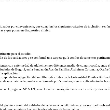
onados por conveniencia, que cumplen los siguientes criterios de inclusión: ser fa
s y que posea un diagnóstico clínico.
rtinente para el estudio.
ación de los cuidadores y se conformó una carpeta guía con los documentos pertinen
ientes con enfermedad de Alzheimer por diferentes medio de comunicación, entre ello
s ciudades de Bogotá, en la Fundación Acción Familiar Alzheimer Colombia, Ocaña 
 la aplicación.
l grupo de investigación del semillero de clínica de la Universidad Pontica Bolivari
cación de una batería de pruebas conformada por 5 pruebas, siendo aplicadas todas la
ron en el programa SPSS 1.9 , con el cual se consiguió mantener un orden y asociaci
l paciente como del cuidador de la persona con Alzheimer, y los resultados obtenido
ojando porcentajes y frecuencias de cada una de las variables.