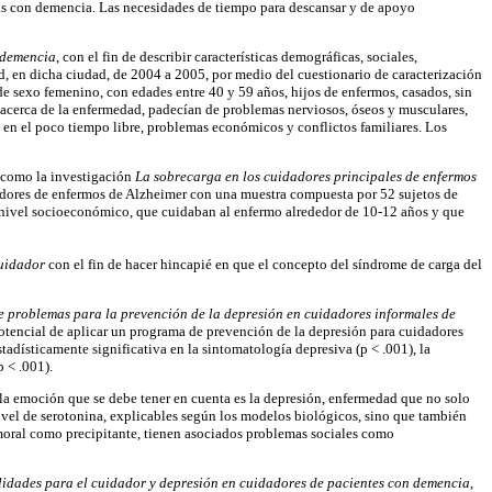
onas con demencia. Las necesidades de tiempo para descansar y de apoyo
 demencia
, con el fin de describir características demográficas, sociales,
, en dicha ciudad, de 2004 a 2005, por medio del cuestionario de caracterización
de sexo femenino, con edades entre 40 y 59 años, hijos de enfermos, casados, sin
n acerca de la enfermedad, padecían de problemas nerviosos, óseos y musculares,
en el poco tiempo libre, problemas económicos y conflictos familiares. Los
, como la investigación
La sobrecarga en los cuidadores principales de enfermos
dadores de enfermos de Alzheimer con una muestra compuesta por 52 sujetos de
o nivel socioeconómico, que cuidaban al enfermo alrededor de 10-12 años y que
cuidador
con el fin de hacer hincapié en que el concepto del síndrome de carga del
 problemas para la prevención de la depresión en cuidadores informales de
potencial de aplicar un programa de prevención de la depresión para cuidadores
dísticamente significativa en la sintomatología depresiva (p < .001), la
p < .001).
la emoción que se debe tener en cuenta es la depresión, enfermedad que no solo
 nivel de serotonina, explicables según los modelos biológicos, sino que también
humoral como precipitante, tienen asociados problemas sociales como
idades para el cuidador y depresión en cuidadores de pacientes con demencia
,