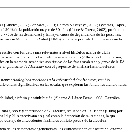
les (Alberca, 2002; Gónzalez, 2000; Helmes & Ostybye, 2002; Lyketsos, López,
 el 30 % de la población mayor de 80 años (Llibre & Guerra, 2002), por lo tanto
(50 - 70% de las demencias) y la mayor causa de dependencia de las personas.
rganización Mundial de la Salud ( OMS) como una prioridad en relación con la
 escrito con los datos más relevantes a nivel histórico acerca de dicha
oria semántica no se producen alteraciones iniciales (Alberca & López-Posua,
es en la memoria semántica son típicas de las fases moderada y grave de la EA.
a en pacientes de Alzheimer
con el propósito de analizar las alteraciones
t neuropsicológicos asociados a la enfermedad de Alzheimer
, estudio
erencias significativas en las escalas que exploran las funciones atencionales,
ritabilidad, disforia y desinhibición (Alberca & López-Pousa, 1998; González,
ilinas, Apo E y enfermedad de Alzheimer
, realizado en La Habana (Cuba) por
mas 14 y 21 respectivamente), así como la detección de mutaciones, lo que
porcentaje de antecedentes familiares e inicio precoz de la afección.
encia de las demencias degenerativas, los clínicos tienen que asumir el enorme