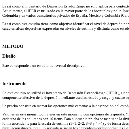
Es así como el Inventario de Depresión Estado/Rasgo no solo aplica para contextos
Actualmente, el IDER es utilizado en la mayor parte de los hospitales y policlíni
Colombia y en varios consultorios privados de España, México y Colombia (Carbon
Es así como este estudio tiene como objetivo identificar el nivel de depresión p
características depresivas expresadas en niveles de eutimia y distimia como esta
MÉTODO
Diseño
Este corresponde a un estudio transversal descriptivo.
Instrumento
En este estudio se utilizó el Inventario de Depresión Estado/Rasgo ( IDER ), ela
componente afectivo de la depresión mediante escalas, estado y rasgo, y cuatro sube
La prueba consiste en marcar las opciones más cercanas a la descripción del est
Varones en este momento, mujeres en este momento con opciones de respuesta: "na
cada una de las columnas con 10 ítems. Para puntuar la prueba se mantiene la divis
forma ascendente para la escala de eutimia (1=1, 2=2, 3=3 y 4 =4) y de forma des
puntuación directa total. En seguida se sacan los percentiles correspondientes a d