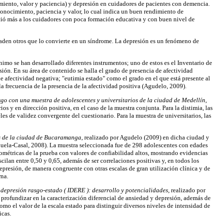
imiento, valor y paciencia) y depresión en cuidadores de pacientes con demencia.
conocimiento, paciencia y valor, lo cual indica un buen rendimiento de
soció más a los cuidadores con poca formación educativa y con buen nivel de
añaden otros que lo convierte en un síndrome. La depresión es un fenómeno de
nimo se han desarrollado diferentes instrumentos; uno de estos es el Inventario de
sión. En su área de contenido se halla el grado de presencia de afectividad
e afectividad negativa; "eutimia estado" como el grado en el que está presente al
a frecuencia de la presencia de la afectividad positiva (Agudelo, 2009).
sgo con una muestra de adolescentes y universitarios de la ciudad de Medellín
,
 y en dirección positiva, en el caso de la muestra conjunta. Para la distimia, las
les de validez convergente del cuestionario. Para la muestra de universitarios, las
os de la ciudad de Bucaramanga
, realizado por Agudelo (2009) en dicha ciudad y
Buela-Casal, 2008). La muestra seleccionada fue de 298 adolescentes con edades
cométricas de la prueba con valores de confiabilidad altos, mostrando evidencias
ilan entre 0,50 y 0,65, además de ser correlaciones positivas y, en todos los
depresión, de manera congruente con otras escalas de gran utilización clínica y de
rna.
 depresión rasgo-estado ( IDERE ): desarrollo y potencialidades
, realizado por
 profundizar en la caracterización diferencial de ansiedad y depresión, además de
omo el valor de la escala estado para distinguir diversos niveles de intensidad de
icas.