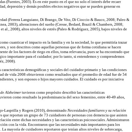
das (Fuentes, 2003). Es en este punto en el que no solo el interés debe recaer
edad, depresión y demás posibles efectos negativos que se pueden generar en
iedad (Ferrera Languiano, Di Brango, De Vito, Di Cioccio & Bauco, 2008; Paleo &
nea, 2003), alteraciones del sueño (Cresse, Bedard, Brazil & Chambers, 2008;
t al., 2008), altos niveles de estrés (Paleo & Rodríguez, 2005), bajos niveles de
como cuanticar el impacto en la familia y en la sociedad, lo que permitiría trazar
dores, y son descritos como aquellas personas que de forma cotidiana se hacen
mente de los factores de riego en ellos, toma relevancia, pues se ha encontrado que
gico importante para el cuidador; por lo tanto, si entendemos y comprendemos
éz, 2008).
características demográficas y sociales del cuidador primario y las condiciones
dad de vida 2008 obtuvieron como resultados que el promedio de edad fue de 54
ndientes, y son esposos o hijos mayores cuidados. El cuidado es por iniciativa
 de Alzheimer
tuvieron como propósito describir las características
tuvieron como resultado la predominancia del sexo femenino, entre 40-49 años,
ango-Lasprilla y Rogers (2010), denominado
Necesidades familiares y su relación
es que reportan un grupo de 73 cuidadores de personas con demencia que asisten
relación entre dichas necesidades y las características psicosociales. Administraron
facción con la vida. Encontraron que las necesidades más importantes para los
. La mayoría de cuidadores reportaron que tenían altos niveles de sobrecarga,