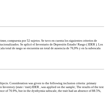
imer, compuesta por 52 sujetos. Se tuvo en cuenta los siguientes criterios de
tucionalizados. Se aplicó el Inventario de Depresión Estado/ Rasgo ( IDER ). Los
cala total de rasgo se encuentra un total de ausencia de 76,9% y en la subescala
ubjects. Consideration was given to the following inclusion criteria: primary
 Inventory (state / trait) IDER , was applied on the sample; The results of the test
bsence of 76.9%, but in the dysthymia subscale, the trait had an absence of 88.5%,