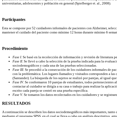
universitarias, adolescentes y población en general (Spielberger et. al., 2008).
Participantes
Esta se compone por 52 cuidadores informales de pacientes con Alzheimer, selecci
mantener el cuidado del paciente como mínimo 12 horas durante mínimo 6 semana
Procedimiento
Fase I
. Se basó en la recolección de información y revisión de literatura pe
Fase II
. Se llevó a cabo la selección de la prueba indicada para la evalu
sociodemográficos y cada una de las pruebas seleccionadas.
Fase III
. Se procedió a la consecución de los cuidadores informales de pac
con la problemática. Los lugares llamados y visitados corresponden a la
(Santander). La búsqueda de los sujetos se realizó por parejas, al igual que
Fase IV
. Se conformaron 10 parejas de estudiantes, todos pertenecientes a
contactar al cuidador se dirigía a su casa o trabajo para realizar la apli
escrito cada pareja se centró en una prueba específica.
Fase V
. Se tomaron los datos recolectados en los cuidadores y se registra
RESULTADOS
A continuación se describen los datos sociodemográficos más importantes, tanto de
mediante el programa SPSS, en el cual se lleva a cabo un análisis descriptivo, arr