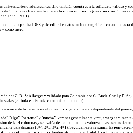
 universitarios o adolescentes, sino también cuenta con la suficiente validez y co
cos de Cuba, y también nos han referido su uso en otros lugares como una Clínica d
ell et al., 2001).
or medio de la prueba IDER y describir los datos sociodemográficos en una muestra d
do y como rasgo.
borado por C. D . Spielberger y validado para Colombia por G . Buela-Casal y D. Agu
scalas (eutimia-e, distimia-e, eutimia-r, distimia-r).
ado de ánimo de la persona en el momento o generalmente y dependiendo del género
da", "algo", "bastante" y "mucho"; varones generalmente y mujeres generalmente co
ión de las 4 columnas y se evalúa de acuerdo con los valores de las escalas de eutimi
cendente para distimia (1=4, 2=3, 3=2, 4=1). Seguidamente se suman las puntuaciones
istimia y eutimia por separado y finalmente el percentil total. Esta herramienta tie