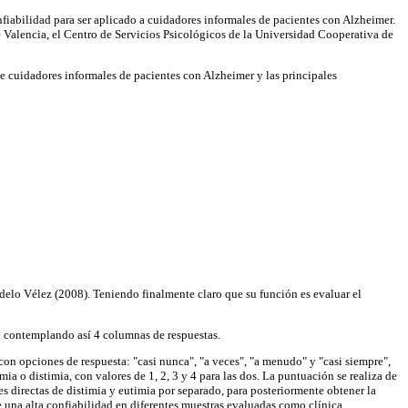
nfiabilidad para ser aplicado a cuidadores informales de pacientes con Alzheimer.
e Valencia, el Centro de Servicios Psicológicos de la Universidad Cooperativa de
e cuidadores informales de pacientes con Alzheimer y las principales
delo Vélez (2008). Teniendo finalmente claro que su función es evaluar el
; contemplando así 4 columnas de respuestas.
n opciones de respuesta: "casi nunca", "a veces", "a menudo" y "casi siempre",
a o distimia, con valores de 1, 2, 3 y 4 para las dos. La puntuación se realiza de
 directas de distimia y eutimia por separado, para posteriormente obtener la
ne una alta confiabilidad en diferentes muestras evaluadas como clínica,