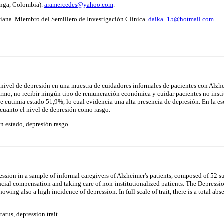
anga, Colombia).
aramercedes@yahoo.com
.
riana. Miembro del Semillero de Investigación Clínica.
daika_15@hotmail.com
el nivel de depresión en una muestra de cuidadores informales de pacientes con Alzhe
ermo, no recibir ningún tipo de remuneración económica y cuidar pacientes no insti
de eutimia estado 51,9%, lo cual evidencia una alta presencia de depresión. En la es
 cuanto el nivel de depresión como rasgo.
n estado, depresión rasgo.
pression in a sample of informal caregivers of Alzheimer's patients, composed of 52 s
ancial compensation and taking care of non-institutionalized patients. The Depression
howing also a high incidence of depression. In full scale of trait, there is a total a
atus, depression trait.