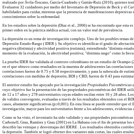
realizado por Ávila-Toscano, García-Cuadrado y Gaitán-Ruiz (2010), quienes tenía
Evaluaron 32 cuidadores por medio del Inventario de Depresión de Beck y el
Car
habilidades para cuidar, mientras que la presencia de manifestaciones depresivas 
conocimientos sobre la enfermedad.
En los estudios sobre la depresión (Díaz et al., 2006) se ha encontrado que esta
primer orden en la práctica médica actual, con un valor real de prevalencia.
La depresión es un tema de investigación complejo. Uno de los posibles temas de i
Depresión Estado-Rasgo ( IDER ). Su objetivo es identificar el grado de afectación
negativa (distimia) y afectividad positiva (eutimia); entendiendo "distimia estad
momento de la evaluación, la afectividad positiva; "distimia rasgo" como la frecu
La prueba IDER fue validada al contexto colombiano en un estudio de Ocampo
en el que obtuvo como resultados en la muestra de adolescentes las correlaciones 
correlaciones fueron de 0.75 y 0.58 respectivamente, y para la subescala de eutimia
correlaciones con medidas de depresión, BDI y CBD, fueron de 0.43 para eutimia/
El anterior estudio fue apoyado por la investigación
Propiedades Psicométricas d
cuyo objetivo fue la presentación de las propiedades psicométricas del IDER uti
de 12 a 17 años y 278 universitarios cuyas edades oscilan entre 16 y 28 años. Los
de validez convergente, evaluadas a través de los resultados obtenidos con el BDI
casos, altamente significativas (p≤0,001). En esta línea se puede entender que el 
investigación, mayor para los universitarios frente a los adolescentes, evidencias
Como se ha visto, el inventario ha sido validado y sus propiedades psicométrica
Carbonell, Grau, Ramírez y Grau (2001) en La Habana con el fin de presentar los r
describir las ventajas y desventajas del IDERE . Los resultados obtenidos corrobor
la depresión. También se logró obtener dos variantes más cortas, las cuales resulta