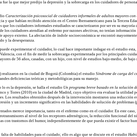
ca fue la que mejor predijo la depresión y la sobrecarga en los cuidadores de pers
udio
Caracterización psicosocial de cuidadores informales de adultos mayores con
ia y que habían recibido atención en el Centro Iberoamericano para la Tercera Edad
os que los cuidadores informales estudiados se caracterizaron por ser en su mayoría 
 de los cuidadores atendían al enfermo por razones afectivas, no tenían informació
a de apoyo externo. La afectación de índole socioeconómica se encontró mayormente 
edo y la desesperanza.
uede experimentar el cuidador, lo cual hace importante indagar en el estudio esta
 Valencia, con el fin de medir la sobrecarga experimentada por los principales cui
ayores de 56 años, casadas, con un hijo, con nivel de estudios bajo-medio, de baj
 realizaron en la ciudad de Bogotá (Colombia) el estudio
Síndrome de carga del 
grandes deficiencias teóricas y metodológicas para su manejo.
lo es la depresión, se halla el estudio
Un programa breve basado en la solución de
anco y Torres (2010) en la ciudad de Madrid, cuyo objetivo era evaluar la utilidad 
s. Los resultados obtenidos después de la intervención mostraron una reducción esta
epresión y un incremento significativo en las habilidades de solución de problemas (
ntados merece importancia, tanto en el enfermo como en el cuidador. En este caso, 
urotransmisores al nivel de los receptores adrenérgicos, la reducción funcional del
sonas con trastornos del humor, independientemente de que pueda existir el factor 
falta de habilidades para el cuidado; ello es algo que se discute en el estudio
Habil