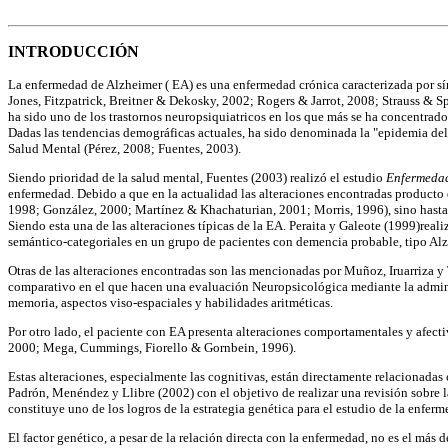
INTRODUCCIÓN
La enfermedad de Alzheimer ( EA) es una enfermedad crónica caracterizada por s
Jones, Fitzpatrick, Breitner & Dekosky, 2002; Rogers & Jarrot, 2008; Strauss & S
ha sido uno de los trastornos neuropsiquiatricos en los que más se ha concentrado
Dadas las tendencias demográficas actuales, ha sido denominada la "epidemia del 
Salud Mental (Pérez, 2008; Fuentes, 2003).
Siendo prioridad de la salud mental, Fuentes (2003) realizó el estudio
Enfermedad
enfermedad. Debido a que en la actualidad las alteraciones encontradas producto 
1998; González, 2000; Martínez & Khachaturian, 2001; Morris, 1996), sino hasta 
Siendo esta una de las alteraciones típicas de la EA. Peraita y Galeote (1999)rea
semántico-categoriales en un grupo de pacientes con demencia probable, tipo Alz
Otras de las alteraciones encontradas son las mencionadas por Muñoz, Iruarriza 
comparativo en el que hacen una evaluación Neuropsicológica mediante la administ
memoria, aspectos viso-espaciales y habilidades aritméticas.
Por otro lado, el paciente con EA presenta alteraciones comportamentales y afectiv
2000; Mega, Cummings, Fiorello & Gornbein, 1996).
Estas alteraciones, especialmente las cognitivas, están directamente relacionadas
Padrón, Menéndez y Llibre (2002) con el objetivo de realizar una revisión sobre l
constituye uno de los logros de la estrategia genética para el estudio de la enfer
El factor genético, a pesar de la relación directa con la enfermedad, no es el má