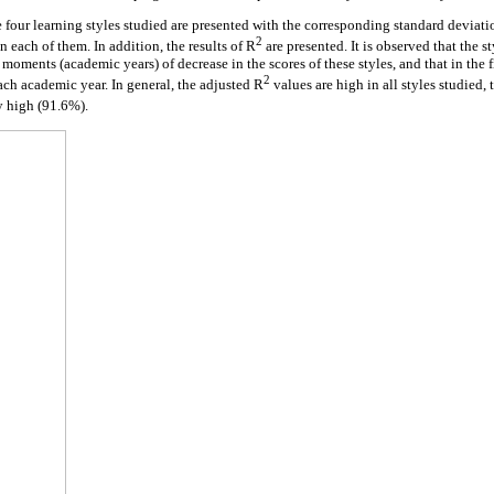
he four learning styles studied are presented with the corresponding standard deviati
2
n each of them. In addition, the results of R
are presented. It is observed that the s
 moments (academic years) of decrease in the scores of these styles, and that in the fi
2
each academic year. In general, the adjusted R
values are high in all styles studied,
y high (91.6%).