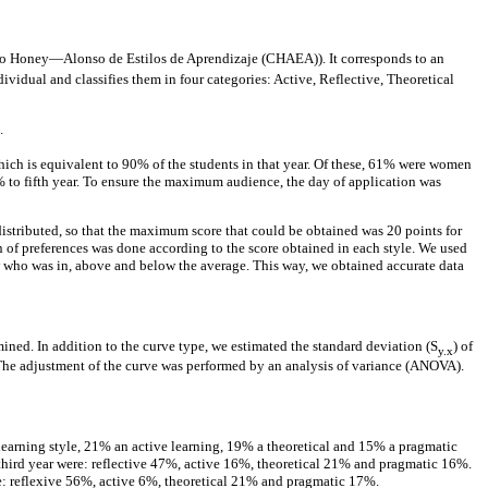
rio Honey—Alonso de Estilos de Aprendizaje (CHAEA)). It corresponds to an
ividual and classifies them in four categories: Active, Reflective, Theoretical
.
hich is equivalent to 90% of the students in that year. Of these, 61% were women
 to fifth year. To ensure the maximum audience, the day of application was
distributed, so that the maximum score that could be obtained was 20 points for
on of preferences was done according to the score obtained in each style. We used
now who was in, above and below the average. This way, we obtained accurate data
mined. In addition to the curve type, we estimated the standard deviation (S
) of
y.x
 The adjustment of the curve was performed by an analysis of variance (ANOVA).
 learning style, 21% an active learning, 19% a theoretical and 15% a pragmatic
 third year were: reflective 47%, active 16%, theoretical 21% and pragmatic 16%.
re: reflexive 56%, active 6%, theoretical 21% and pragmatic 17%.