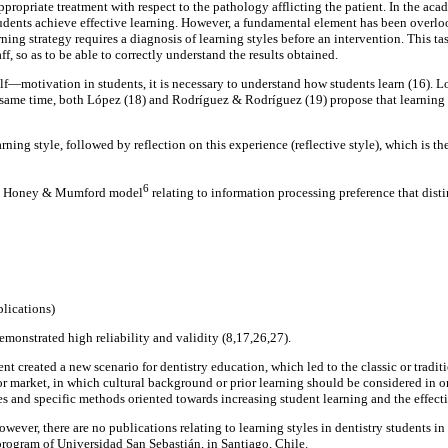
appropriate treatment with respect to the pathology afflicting the patient. In the ac
students achieve effective learning. However, a fundamental element has been overloo
ning strategy requires a diagnosis of learning styles before an intervention. This t
f, so as to be able to correctly understand the results obtained.
elf—motivation in students, it is necessary to understand how students learn (16). L
 same time, both López (18) and Rodríguez & Rodríguez (19) propose that learning s
arning style, followed by reflection on this experience (reflective style), which is t
6
 the Honey & Mumford model
relating to information processing preference that disti
plications)
emonstrated high reliability and validity (8,17,26,27).
created a new scenario for dentistry education, which led to the classic or traditio
 market, in which cultural background or prior learning should be considered in or
and specific methods oriented towards increasing student learning and the effective
 however, there are no publications relating to learning styles in dentistry students i
ry program of Universidad San Sebastián, in Santiago, Chile.