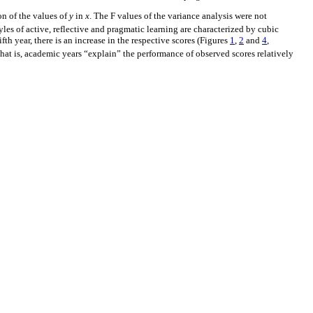
on of the values of
y
in
x
. The F values of the variance analysis were not
tyles of active, reflective and pragmatic learning are characterized by cubic
fth year, there is an increase in the respective scores (Figures
1
,
2
and
4
,
 that is, academic years “explain” the performance of observed scores relatively