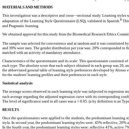
MATERIALS AND METHODS
This investigation was a descriptive and cross—sectional study. Learning style
8
adaptation of the Learning Style Questionnaire (LSQ), validated in Spanish.
This
and Pragmatic learning.
We obtained approval for this study from the Biomedical Research Ethics Commit
The sample was selected for convenience and at random and it was constituted by
and 39% were men. The gender distribution per year was: 20% corresponded to firs
matched with an activity of mandatory attendance.
Characteristics of the questionnaire and its scale: This questionnaire consisted 
each type. The absolute score that each subject obtained in each group was 20, and
the abbreviated general table of learning style preferences developed by Alonso et
for the students' learning profiles and their preferences in each style.
Statistical analysis
The average scores observed in each learning style was subjected to regression stu
each average regarding the adjusted regression curve with its corresponding conf
The level of significance used in all cases was
a
< 0.05. (a by definition is an Type
RESULTS
Once the questionnaires were applied to the students, the predominant learning st
styla. In second year, the predominant learning styles were: 45% reflective, 20%
In the fourth year, the predominant learning styles were: reflective 41%, active