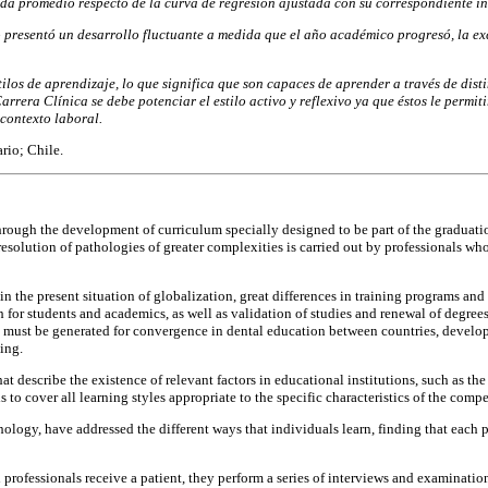
cada promedio respecto de la curva de regresión ajustada con su correspondiente in
o presentó un desarrollo fluctuante a medida que el año académico progresó, la exc
stilos de aprendizaje, lo que significa que son capaces de aprender a través de dis
rrera Clínica se debe potenciar el estilo activo y reflexivo ya que éstos le permi
 contexto laboral.
rio; Chile.
rough the development of curriculum specially designed to be part of the graduation
resolution of pathologies of greater complexities is carried out by professionals w
n the present situation of globalization, great differences in training programs and in
h for students and academics, as well as validation of studies and renewal of degrees
nes must be generated for convergence in dental education between countries, deve
ing.
t describe the existence of relevant factors in educational institutions, such as the
to cover all learning styles appropriate to the specific characteristics of the compe
hology, have addressed the different ways that individuals learn, finding that each
 professionals receive a patient, they perform a series of interviews and examinati