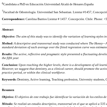
6
Candidata a PhD en Educación.Universidad Alcalá de Henares.España
7
Facultad de Odontología. Universidad San Sebastian. Lientur #1457, Conce
Correspondence:
Carolina Barrios Lientur # 1457. Concepción. Chile. Phone:
Abstract
Objective
:
The aim of this study was to identify the variation of learning styles 
Method
:
A descriptive and transversal study was conducted where The Honey—Alo
standard deviation of each average over the fitted regression curve was estimate
Results
:
The active, reflective and pragmatic style presented a fluctuating develo
the fifth year.
Conclusion
:
Upon reaching the higher levels, there is a development of all learni
However, we suggest that dentistry, as a clinical career, should promote the active
practice period, or within the clinical workforce.
Keywords:
Dentistry, Active learning, Teaching profession, University students, 
Resumen
Objetivo
:
El objetivo de este trabajo fue identificar la variación de los estilos
Método
:
Se realizó un estudio descriptivo, transversal en el que se aplicó a 53