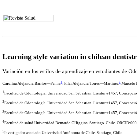
Learning style variation in chilean dentistr
Variación en los estilos de aprendizaje en estudiantes de Od
1
2
Carolina Alejandra Barrios—Penna
, Pilar Alejandra Torres—Martínez
,Marcelo
1
Facultad de Odontología. Universidad San Sebastian. Lientur #1457, Conc
2
Facultad de Odontología. Universidad San Sebastian. Lientur #1457, Conc
3
Facultad de Odontología. Universidad San Sebastian. Lientur #1457, Conce
4
Facultad de salud.Universidad Bernardo OHiggins. Santiago. Chile. ORCI
5
Investigador asociado.Univerisdad Autónoma de Chile. Santiago, Chile.