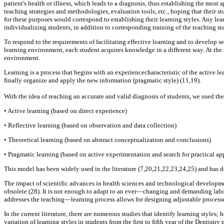
patient's health or illness, which leads to a diagnosis, thus establishing the most 
teaching strategies and methodologies, evaluation tools, etc., hoping that their 
for these purposes would correspond to establishing their learning styles. Any lear
individualizing students, in addition to corresponding training of the teaching staf
To respond to the requirements of facilitating effective learning and to develop s
learning environment, each student acquires knowledge in a different way. At the
environment.
Learning is a process that begins with an experiencecharacteristic of the active le
finally organize and apply the new information (pragmatic style) (11,19).
With the idea of reaching an accurate and valid diagnosis of students, we used
• Active learning (based on direct experience)
• Reflective learning (based on observation and data collection)
• Theoretical learning (based on abstract conceptualization and conclusions)
• Pragmatic learning (based on active experimentation and search for practical ap
This model has been widely used in the literature (7,20,21,22,23,24,25) and has d
The impact of scientific advances in health sciences and technological development 
obsolete (28). It is not enough to adapt to an ever—changing and demanding labor
addresses the teaching—learning process allows for designing adjustable processes 
In the current literature, there are numerous studies that identify learning styles;
variation of learning styles in students from the first to fifth year of the Dentist