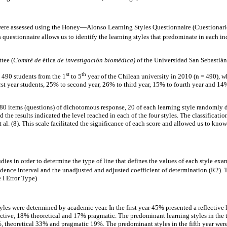
s were assessed using the Honey—Alonso Learning Styles Questionnaire (Cuestiona
 questionnaire allows us to identify the learning styles that predominate in each ind
tee (
Comité de
ética
de investigación biomédica)
of the Universidad San Sebastián
st
th
 490 students from the 1
to 5
year of the Chilean university in 2010 (n = 490), w
t year students, 25% to second year, 26% to third year, 15% to fourth year and 14%
of 80 items (questions) of dichotomous response, 20 of each learning style randomly 
 the results indicated the level reached in each of the four styles. The classificati
 al. (8). This scale facilitated the significance of each score and allowed us to k
dies in order to determine the type of line that defines the values of each style exa
idence interval and the unadjusted and adjusted coefficient of determination (R2).
 I Error Type)
yles were determined by academic year. In the first year 45% presented a reflective
 active, 18% theoretical and 17% pragmatic. The predominant learning styles in the
 7%, theoretical 33% and pragmatic 19%. The predominant styles in the fifth year we