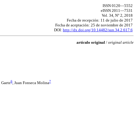
ISSN 0120—5552
eISSN 2011—7531
Vol. 34, N° 2, 2018
Fecha de recepción: 11 de julio de 2017
Fecha de aceptación: 25 de noviembre de 2017
DOI:
http://dx.doi.org/10.14482/sun.34.2.617.6
artículo original
/
original article
6
7
a Gaete
, Juan Fonseca Molina