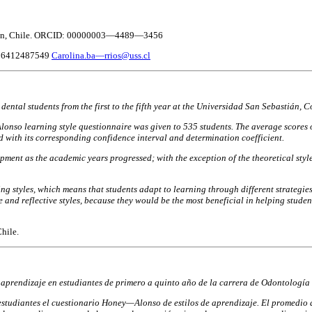
pción, Chile. ORCID: 00000003—4489—3456
 +56412487549
Carolina.ba—rrios@uss.cl
in dental students from the first to the fifth year at the Universidad San Sebastián
nso learning style questionnaire was given to 535 students. The average scores o
d with its corresponding confidence interval and determination coefficient.
pment as the academic years progressed; with the exception of the theoretical style
ng styles, which means that students adapt to learning through different strategies 
 and reflective styles, because they would be the most beneficial in helping students
Chile.
 de aprendizaje en estudiantes de primero a quinto año de la carrera de Odontologí
5 estudiantes el cuestionario Honey—Alonso de estilos de aprendizaje. El promedio 