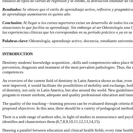
estudios de tipos de curvas de regresión y se estimó, la desviación estándar de 
Resultados
:
Se obtuvo que el estilo de aprendizaje activo, reflexivo y pragmátic
de aprendizaje aumentaron en quinto año.
Conclusión:
Al llegar a los cursos superiores existe un desarrollo de todos los e
situaciones lo que facilita su aprendizaje. Sin embargo al ser Odontología una Ca
las experiencias clínicas que les correspondan en su período práctico o ya en su
Palabras clave:
Odontología; aprendizaje activo; docencia; estudiante universita
INTRODUCTION
Dentistry students' knowledge acquisition , skills and competencies takes place th
prevention, diagnosis and treatment of the most prevalent pathologies. Thus, the 
competences.
An overview of the current field of dentistry in Latin America shows us that, even i
were improved, it would facilitate the possibilities of mobility and exchange, bot
of dentistry, not only in Latin America, but also around the world. New guideli
program to ensure uniform, adequate and quality professional education and train
The quality of the teaching—learning process can be evaluated through criteria tha
proposed objectives. In this area, there should be a variety of pedagogical methods 
There is a wide range of authors who, in light of studies in neuroscience and psyc
identifies and characterizes them (6,7,8,9,10,11,12,13,14,15).
Drawing a parallel between education and clinical health fields, every time health