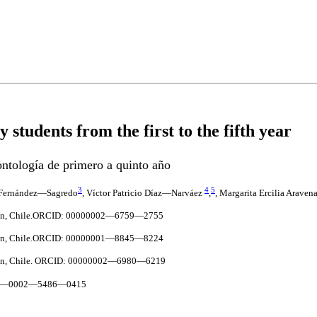
y students from the first to the fifth year
ontología de primero a quinto año
3
4
5
 Fernández—Sagredo
, Víctor Patricio Díaz—Narváez
,
, Margarita Ercilia Araven
epción, Chile.ORCID: 00000002—6759—2755
epción, Chile.ORCID: 00000001—8845—8224
pción, Chile. ORCID: 00000002—6980—6219
D:000—0002—5486—0415