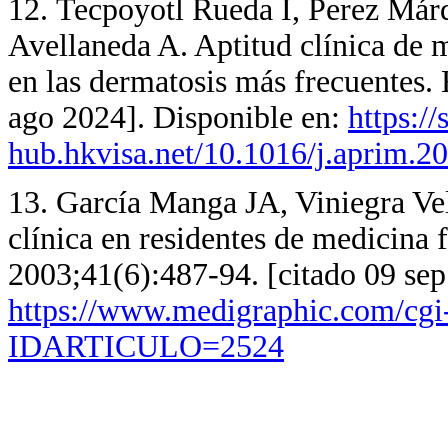
12. Tecpoyotl Rueda I, Perez Má
Avellaneda A. Aptitud clínica de 
en las dermatosis más frecuentes. 
ago 2024]. Disponible en:
https://
hub.hkvisa.net/10.1016/j.aprim.2
13. García Manga JA, Viniegra Vel
clínica en residentes de medicina
2003;41(6):487-94. [citado 09 sep
https://www.medigraphic.com/cgi
IDARTICULO=2524