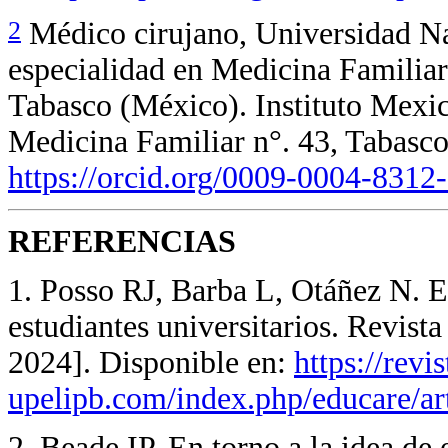
2
Médico cirujano, Universidad N
especialidad en Medicina Familia
Tabasco (México). Instituto Mexi
Medicina Familiar n°. 43, Tabasc
https://orcid.org/0009-0004-8312
REFERENCIAS
1. Posso RJ, Barba L, Otáñez N. E
estudiantes universitarios. Revist
2024]. Disponible en:
https://revi
upelipb.com/index.php/educare/ar
2. Beade IP. En torno a la idea de